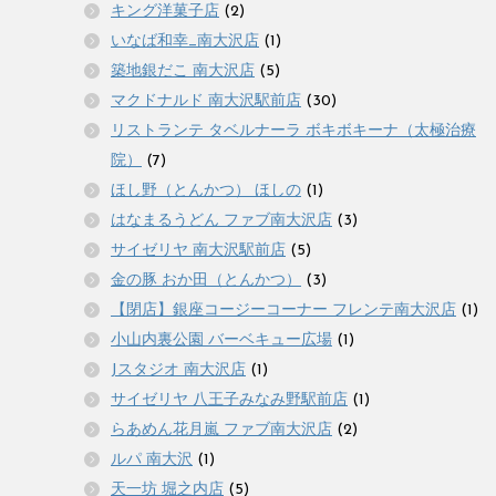
キング洋菓子店
(2)
いなば和幸_南大沢店
(1)
築地銀だこ 南大沢店
(5)
マクドナルド 南大沢駅前店
(30)
リストランテ タベルナーラ ボキボキーナ（太極治療
院）
(7)
ほし野（とんかつ） ほしの
(1)
はなまるうどん ファブ南大沢店
(3)
サイゼリヤ 南大沢駅前店
(5)
金の豚 おか田（とんかつ）
(3)
【閉店】銀座コージーコーナー フレンテ南大沢店
(1)
小山内裏公園 バーベキュー広場
(1)
Jスタジオ 南大沢店
(1)
サイゼリヤ 八王子みなみ野駅前店
(1)
らあめん花月嵐 ファブ南大沢店
(2)
ルパ 南大沢
(1)
天一坊 堀之内店
(5)