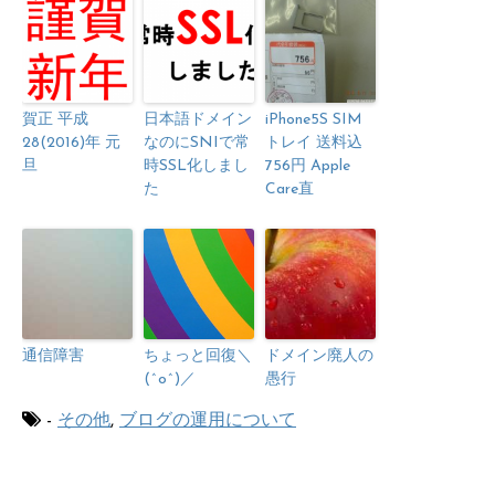
賀正 平成
日本語ドメイン
iPhone5S SIM
28(2016)年 元
なのにSNIで常
トレイ 送料込
旦
時SSL化しまし
756円 Apple
た
Care直
通信障害
ちょっと回復＼
ドメイン廃人の
(^o^)／
愚行
-
その他
,
ブログの運用について