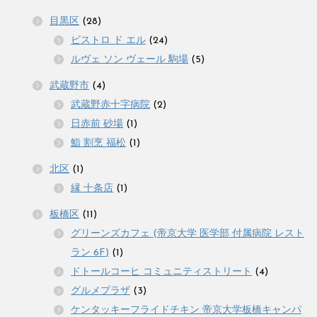
目黒区
(28)
ビストロ ド エル
(24)
ルヴェ ソン ヴェール 駒場
(5)
武蔵野市
(4)
武蔵野赤十字病院
(2)
日赤前 砂場
(1)
鮨 割烹 福松
(1)
北区
(1)
縁 十条店
(1)
板橋区
(11)
グリーンズカフェ (帝京大学 医学部 付属病院 レスト
ラン 6F)
(1)
ドトールコーヒ コミュニティストリート
(4)
グルメプラザ
(3)
ケンタッキーフライドチキン 帝京大学板橋キャンパ