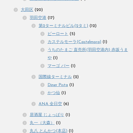
大田区
(20)
羽田空港
(17)
第2ターミナルビル(2タミ)
(12)
ピーロート
(5)
カステルモーラ(Castelmora)
(1)
うちのたまご 直売所(羽田空港内) 赤坂うま
や
(1)
マーゴ バー
(1)
国際線ターミナル
(2)
Diner Pista
(1)
かつ仙
(1)
ANA 全日空
(6)
居酒屋 じょっぱり
(1)
丸一（大森）
(1)
丸八 とんかつ(本店)
(1)