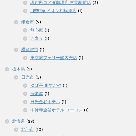
珈琲所コメダ珈琲店 古淵駅前店
(3)
_吉野家 イオン相模原店
(1)
鎌倉市
(2)
無心庵
(1)
こ寿々
(1)
横須賀市
(1)
東京湾フェリー船内売店
(1)
栃木県
(5)
日光市
(5)
ゆば亭 ますだや
(1)
海老屋
(1)
日光金谷ホテル
(1)
中禅寺金谷ホテル ユーコン
(1)
北海道
(29)
北斗市
(10)