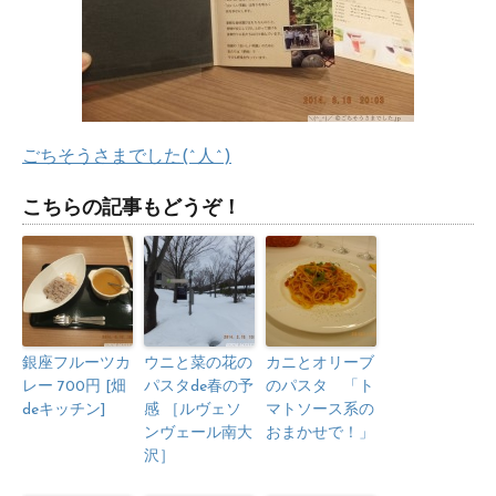
ごちそうさまでした(^人^)
こちらの記事もどうぞ！
銀座フルーツカ
ウニと菜の花の
カニとオリーブ
レー 700円 [畑
パスタde春の予
のパスタ 「ト
deキッチン]
感 ［ルヴェソ
マトソース系の
ンヴェール南大
おまかせで！」
沢］