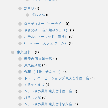
浅草駅
(1)
福ちゃん
(1)
愛玉子（オーギョーチイ）
(1)
ささのや （炭火焼やきとり）
(1)
ホテルシャーウッド（鴬谷）
(2)
Cafe qum （カフェ クーム）
(1)
東久留米市
(19)
寿美吉 東久留米店
(1)
東久留米駅
(3)
金花 （甘味、せんべい）
(4)
ドトールコーヒーショップ 東久留米西口店
(2)
くるめヒルズ
(1)
ぎょうざの満州 東久留米西口店
(1)
ひろしま屋
(2)
ぎょうざの満州 東久留米駅前店
(2)