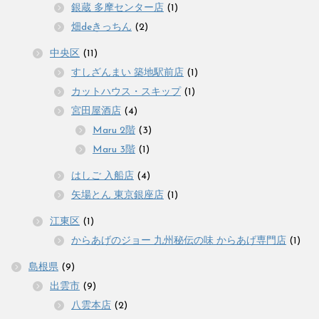
銀蔵 多摩センター店
(1)
畑deきっちん
(2)
中央区
(11)
すしざんまい 築地駅前店
(1)
カットハウス・スキップ
(1)
宮田屋酒店
(4)
Maru 2階
(3)
Maru 3階
(1)
はしご 入船店
(4)
矢場とん 東京銀座店
(1)
江東区
(1)
からあげのジョー 九州秘伝の味 からあげ専門店
(1)
島根県
(9)
出雲市
(9)
八雲本店
(2)