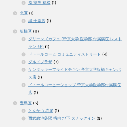
鮨 割烹 福松
(1)
北区
(1)
縁 十条店
(1)
板橋区
(11)
グリーンズカフェ (帝京大学 医学部 付属病院 レスト
ラン 6F)
(1)
ドトールコーヒ コミュニティストリート
(4)
グルメプラザ
(3)
ケンタッキーフライドチキン 帝京大学板橋キャンパ
ス店
(1)
ドトールコーヒーショップ 帝京大学医学部付属病院
店
(1)
豊島区
(3)
とんかつ 赤尾
(1)
西武線池袋駅 構内 地下 スナックイン
(2)