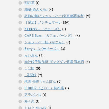
明月苑
(1)
麺蔵(めんくら)
(4)
名前の無いショットバー[東京都調布市]
(2)
【閉店】ノンチェマーレ
(59)
KENNY's （ケニーズ）
(1)
CAFE Buns （カフェ バーンズ）
(4)
ショットバー桂（かつら）
(1)
Barry's （バーリーズ）
(3)
らいおん
(2)
肉汁餃子製作所 ダンダダン酒場 調布店
(8)
しば田
(5)
_見聞録
(2)
桃園 長崎ちゃんぽん
(2)
BIBBER（ビバー）調布店
(1)
アラパンス
(1)
寿々久
(1)
ミロク Mirock
(1)