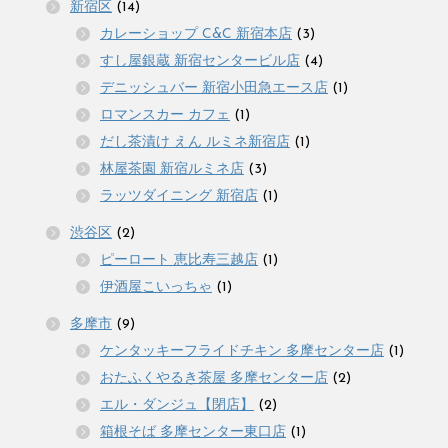
新宿区
(14)
カレーショップ C&C 新宿本店
(3)
すし屋銀蔵 新宿センタービル店
(4)
デニッシュバー 新宿小田急エース店
(1)
ロマンスカー カフェ
(1)
だし茶漬け えん ルミネ新宿店
(1)
林屋茶園 新宿ルミネ店
(3)
ラッツダイニング 新宿店
(1)
渋谷区
(2)
ピーロート 恵比寿三越店
(1)
伊酒屋こいっちゃ
(1)
多摩市
(9)
ケンタッキーフライドチキン 多摩センター店
(1)
おたふくやるき茶屋 多摩センター店
(2)
エル・ダンジュ【閉店】
(2)
箱根そば 多摩センター東口店
(1)