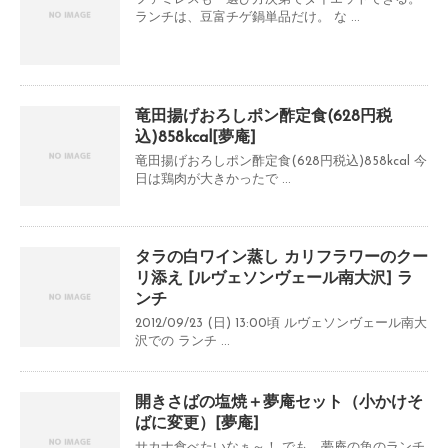
ランチは、豆富チゲ鍋単品だけ。 な ...
竜田揚げおろしポン酢定食(628円税
込)858kcal[夢庵]
竜田揚げおろしポン酢定食(628円税込)858kcal 今
日は鶏肉が大きかったで ...
タラの白ワイン蒸し カリフラワーのクー
リ添え [ルヴェソンヴェール南大沢] ラ
ンチ
2012/09/23 (日) 13:00頃 ルヴェソンヴェール南大
沢での ランチ ...
開きさばの塩焼＋夢庵セット（小かけそ
ばに変更）[夢庵]
サカナ食べたいなぁ～！ でも、夢庵の魚のランチ