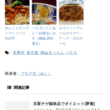
めんくらヤング
パスタにたくあ
ルヴェソンヴェ
トマトソース
ん！結構合いま
ールのラグー・
900円
す［麺蔵 調布
アッラ・ボロネ
東京］
ーゼ
-
多摩市
,
東京都
,
畑deきっちん
パスタ
執筆者：
ブログ主（ぬし）
関連記事
豆富チゲ鍋単品でダイエット[夢庵]
ファミレスも 選び方次第でダイエットできる。