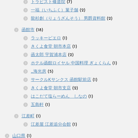
トラピスト修道院
(7)
一福（いちふく）菓子舗
(2)
龍杉創（りょうざんそう） 男爵資料館
(2)
函館市
(18)
ラッキーピエロ
(1)
きくよ食堂 朝市本店
(1)
函太郎 宇賀浦本店
(2)
ホテル函館ロイヤル 中国料理 ぎょくらん
(1)
_海光房
(5)
サークルKサンクス 函館駅前店
(1)
きくよ食堂 朝市支店
(2)
はこだて塩らーめん しなの
(1)
五島軒
(1)
江差町
(1)
江差屋 江差追分会館
(1)
山口県
(1)