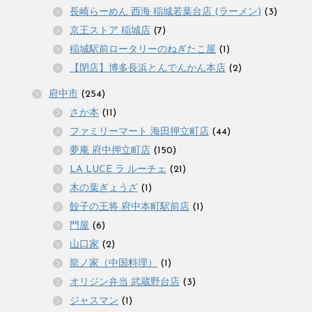
長崎らーめん 西海 稲城若葉台店 (ラーメン)
(3)
京王ストア 稲城店
(7)
稲城駅前ロータリーのねぎたこ屋
(1)
【閉店】博多長浜とんでんかん本店
(2)
府中市
(254)
さか本
(11)
ファミリーマート 海田押立町店
(44)
夢庵 府中押立町店
(150)
LA LUCE ラ ルーチェ
(21)
木の葉ぎょうざ
(1)
餃子の王将 府中本町駅前店
(1)
門屋
(6)
山口家
(2)
龍ノ家（中国料理）
(1)
オリジン弁当 武蔵野台店
(3)
ジャスマン
(1)