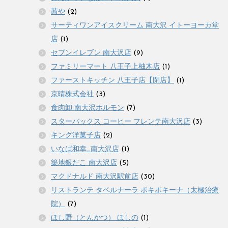
茜や
(2)
サーティワンアイスクリーム 南大沢 イトーヨーカ堂
店
(1)
セブンイレブン 南大沢店
(9)
ファミリーマート 八王子上柚木店
(1)
ファーストキッチン 八王子店【閉店】
(1)
京晴株式会社
(3)
食肉卸 南大沢ホルモン
(7)
スターバックス コーヒー フレンテ南大沢店
(3)
キング洋菓子店
(2)
いなば和幸_南大沢店
(1)
築地銀だこ 南大沢店
(5)
マクドナルド 南大沢駅前店
(30)
リストランテ タベルナーラ ボキボキーナ（太極治療
院）
(7)
ほし野（とんかつ） ほしの
(1)