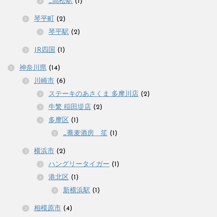
_高松駅
(1)
琴平町
(2)
琴平駅
(2)
JR四国
(1)
神奈川県
(14)
川崎市
(6)
ステーキのあさくま 多摩川店
(2)
牛繁 稲田堤店
(2)
多摩区
(1)
_蕎麦酒房 笙
(1)
横浜市
(2)
ハングリータイガー
(1)
港北区
(1)
新横浜駅
(1)
相模原市
(4)