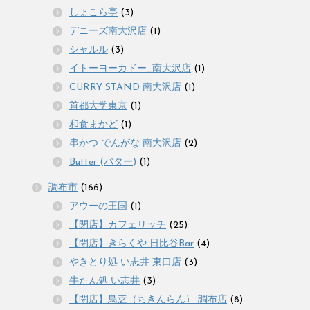
しょこら亭
(3)
デニーズ南大沢店
(1)
シャルル
(3)
イトーヨーカドー_南大沢店
(1)
CURRY STAND 南大沢店
(1)
首都大学東京
(1)
和食まかど
(1)
串かつ でんがな 南大沢店
(2)
Butter (バター)
(1)
調布市
(166)
アウーの王国
(1)
【閉店】カフェリッチ
(25)
【閉店】きらくや 日比谷Bar
(4)
やきとり処 い志井 東口店
(3)
牛たん処 い志井
(3)
【閉店】鳥赱（ちきんらん） 調布店
(8)