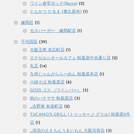
ワイン食堂ボッテ(Botte)
(2)
とんかつ だるま (東久留米)
(1)
練馬区
(1)
モスバーガー 練馬駅店
(1)
千代田区
(39)
大阪王将 末広町店
(1)
エクセルシオールカフェ 秋葉原中央通り店
(2)
丸五
(14)
九州じゃんがららーめん 秋葉原本店
(1)
小諸そば 秋葉原店
(6)
GOSS ゴス （ワインバー）
(5)
肉のハナマサ 秋葉原店
(3)
_吉野家 有楽町店
(2)
TUCANO'S GRILL (トゥッカーノ グリル) 秋葉原2号
店
(1)
_浪花のええもんうまいもん 大阪百貨店
(3)