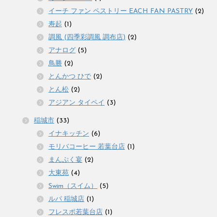
イーチ ファン ペストリー EACH FAN PASTRY
(2)
寿起
(1)
調風 (四季彩調風 調布店)
(2)
アナログ
(5)
鳥勝
(2)
とんかつ ひで
(2)
とん松
(2)
アジアン タイペイ
(3)
稲城市
(33)
イナキッチン
(6)
モリバコーヒー 若葉台店
(1)
まんぷく宴
(2)
大東苑
(4)
Swim（スイム）
(5)
ルパ 稲城店
(1)
フレスポ若葉台店
(1)