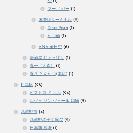
や
(1)
マーゴ バー
(1)
国際線ターミナル
(2)
Diner Pista
(1)
かつ仙
(1)
ANA 全日空
(6)
居酒屋 じょっぱり
(1)
丸一（大森）
(1)
丸八 とんかつ(本店)
(1)
目黒区
(28)
ビストロ ド エル
(24)
ルヴェ ソン ヴェール 駒場
(5)
武蔵野市
(4)
武蔵野赤十字病院
(2)
日赤前 砂場
(1)