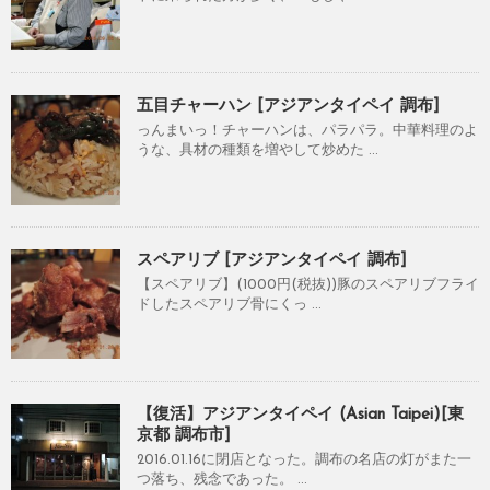
五目チャーハン [アジアンタイペイ 調布]
っんまいっ！チャーハンは、パラパラ。中華料理のよ
うな、具材の種類を増やして炒めた ...
スペアリブ [アジアンタイペイ 調布]
【スペアリブ】(1000円(税抜))豚のスペアリブフライ
ドしたスペアリブ骨にくっ ...
【復活】アジアンタイペイ (Asian Taipei)[東
京都 調布市]
2016.01.16に閉店となった。調布の名店の灯がまた一
つ落ち、残念であった。 ...