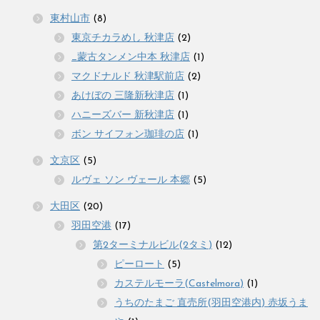
東村山市
(8)
東京チカラめし 秋津店
(2)
_蒙古タンメン中本 秋津店
(1)
マクドナルド 秋津駅前店
(2)
あけぼの 三隆新秋津店
(1)
ハニーズバー 新秋津店
(1)
ボン サイフォン珈琲の店
(1)
文京区
(5)
ルヴェ ソン ヴェール 本郷
(5)
大田区
(20)
羽田空港
(17)
第2ターミナルビル(2タミ)
(12)
ピーロート
(5)
カステルモーラ(Castelmora)
(1)
うちのたまご 直売所(羽田空港内) 赤坂うま