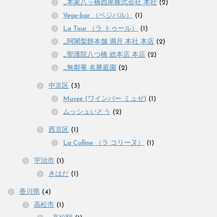
_本家八ッ橋西尾株式会社 本社
(2)
Vege-bar （ベジバル）
(1)
La Tour （ラ トゥール）
(1)
_阿闍梨餅本舗 満月 本社 本店
(2)
_聖護院八つ橋 総本店 本店
(2)
_無鄰菴 名勝庭園
(2)
中京区
(3)
Musee (ワインバー ミュゼ)
(1)
ムッシュいとう
(2)
西京区
(1)
La Colline （ラ コリーヌ）
(1)
宇治市
(1)
きはだ
(1)
香川県
(4)
高松市
(1)