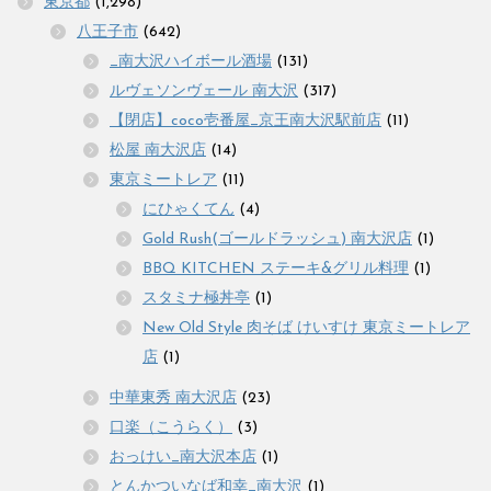
東京都
(1,298)
八王子市
(642)
_南大沢ハイボール酒場
(131)
ルヴェソンヴェール 南大沢
(317)
【閉店】coco壱番屋_京王南大沢駅前店
(11)
松屋 南大沢店
(14)
東京ミートレア
(11)
にひゃくてん
(4)
Gold Rush(ゴールドラッシュ) 南大沢店
(1)
BBQ KITCHEN ステーキ&グリル料理
(1)
スタミナ極丼亭
(1)
New Old Style 肉そば けいすけ 東京ミートレア
店
(1)
中華東秀 南大沢店
(23)
口楽（こうらく）
(3)
おっけい_南大沢本店
(1)
とんかついなば和幸_南大沢
(1)