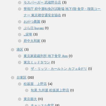
モスバーガー 武蔵野台店
(3)
警視庁 府中運転免許試験場 地下1階 食堂・喫茶コー
ナー 東京都交通安全協会
(1)
おがつ農園
(2)
ぶら日 burapi
(1)
_栄華
(3)
府中大和家
(3)
港区
(3)
東京家庭裁判所 地下食堂 Aim
(1)
東京ミッドタウン
(1)
ザ・リッツ・カールトン カフェ&デリ
(1)
台東区
(22)
松坂屋 上野店
(4)
旬果 九州屋 松坂屋上野店
(1)
東京藝大
(11)
キャッスル食堂
(8)