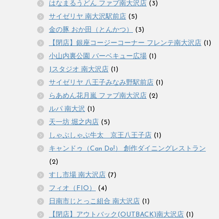
はなまるうどん ファブ南大沢店
(3)
サイゼリヤ 南大沢駅前店
(5)
金の豚 おか田（とんかつ）
(3)
【閉店】銀座コージーコーナー フレンテ南大沢店
(1)
小山内裏公園 バーベキュー広場
(1)
Jスタジオ 南大沢店
(1)
サイゼリヤ 八王子みなみ野駅前店
(1)
らあめん花月嵐 ファブ南大沢店
(2)
ルパ 南大沢
(1)
天一坊 堀之内店
(5)
しゃぶしゃぶ牛太 京王八王子店
(1)
キャンドゥ（Can Do!） 創作ダイニングレストラン
(2)
すし市場 南大沢店
(7)
フィオ（FIO）
(4)
日南市じとっこ組合 南大沢店
(1)
【閉店】アウトバック(OUTBACK)南大沢店
(1)