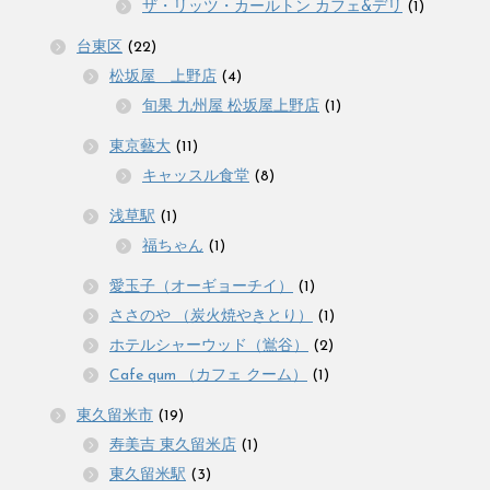
ザ・リッツ・カールトン カフェ&デリ
(1)
台東区
(22)
松坂屋 上野店
(4)
旬果 九州屋 松坂屋上野店
(1)
東京藝大
(11)
キャッスル食堂
(8)
浅草駅
(1)
福ちゃん
(1)
愛玉子（オーギョーチイ）
(1)
ささのや （炭火焼やきとり）
(1)
ホテルシャーウッド（鴬谷）
(2)
Cafe qum （カフェ クーム）
(1)
東久留米市
(19)
寿美吉 東久留米店
(1)
東久留米駅
(3)