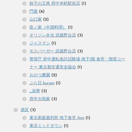
餃子の王将 府中本町駅前店
(1)
門屋
(6)
山口家
(2)
龍ノ家（中国料理）
(1)
オリジン弁当 武蔵野台店
(3)
ジャスマン
(1)
モスバーガー 武蔵野台店
(3)
警視庁 府中運転免許試験場 地下1階 食堂・喫茶コー
ナー 東京都交通安全協会
(1)
おがつ農園
(2)
ぶら日 burapi
(1)
_栄華
(3)
府中大和家
(3)
港区
(3)
東京家庭裁判所 地下食堂 Aim
(1)
東京ミッドタウン
(1)