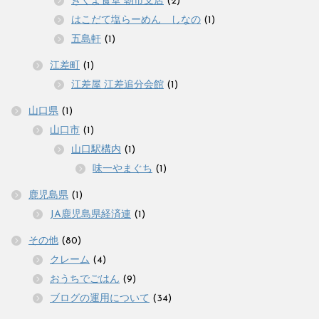
きくよ食堂 朝市支店
(2)
はこだて塩らーめん しなの
(1)
五島軒
(1)
江差町
(1)
江差屋 江差追分会館
(1)
山口県
(1)
山口市
(1)
山口駅構内
(1)
味一やまぐち
(1)
鹿児島県
(1)
JA鹿児島県経済連
(1)
その他
(80)
クレーム
(4)
おうちでごはん
(9)
ブログの運用について
(34)