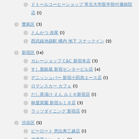
ドトールコーヒーショップ 帝京大学医学部付属病院
店
(1)
豊島区
(3)
とんかつ 赤尾
(1)
西武線池袋駅 構内 地下 スナックイン
(2)
新宿区
(14)
カレーショップ C&C 新宿本店
(3)
すし屋銀蔵 新宿センタービル店
(4)
デニッシュバー 新宿小田急エース店
(1)
ロマンスカー カフェ
(1)
だし茶漬け えん ルミネ新宿店
(1)
林屋茶園 新宿ルミネ店
(3)
ラッツダイニング 新宿店
(1)
渋谷区
(2)
ピーロート 恵比寿三越店
(1)