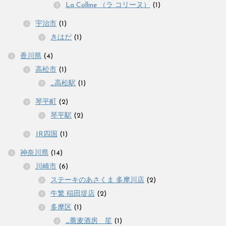
La Colline （ラ コリーヌ）
(1)
宇治市
(1)
きはだ
(1)
香川県
(4)
高松市
(1)
_高松駅
(1)
琴平町
(2)
琴平駅
(2)
JR四国
(1)
神奈川県
(14)
川崎市
(6)
ステーキのあさくま 多摩川店
(2)
牛繁 稲田堤店
(2)
多摩区
(1)
_蕎麦酒房 笙
(1)