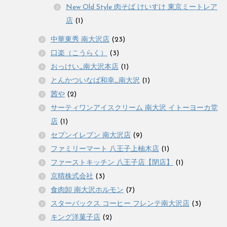
New Old Style 肉そば けいすけ 東京ミートレア
店
(1)
中華東秀 南大沢店
(23)
口楽（こうらく）
(3)
おっけい_南大沢本店
(1)
とんかついなば和幸_南大沢
(1)
茜や
(2)
サーティワンアイスクリーム 南大沢 イトーヨーカ堂
店
(1)
セブンイレブン 南大沢店
(9)
ファミリーマート 八王子上柚木店
(1)
ファーストキッチン 八王子店【閉店】
(1)
京晴株式会社
(3)
食肉卸 南大沢ホルモン
(7)
スターバックス コーヒー フレンテ南大沢店
(3)
キング洋菓子店
(2)