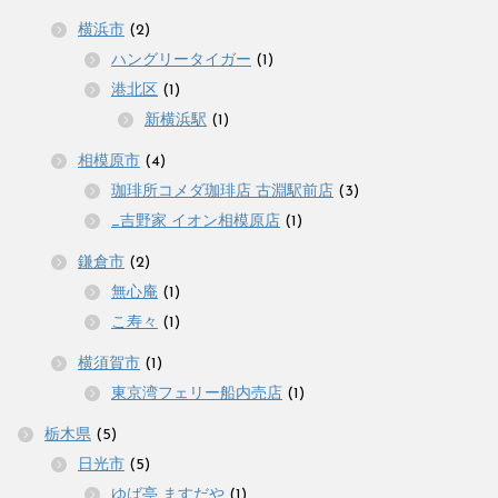
横浜市
(2)
ハングリータイガー
(1)
港北区
(1)
新横浜駅
(1)
相模原市
(4)
珈琲所コメダ珈琲店 古淵駅前店
(3)
_吉野家 イオン相模原店
(1)
鎌倉市
(2)
無心庵
(1)
こ寿々
(1)
横須賀市
(1)
東京湾フェリー船内売店
(1)
栃木県
(5)
日光市
(5)
ゆば亭 ますだや
(1)