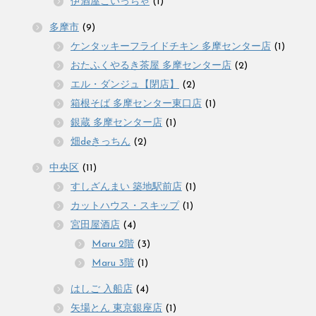
伊酒屋こいっちゃ
(1)
多摩市
(9)
ケンタッキーフライドチキン 多摩センター店
(1)
おたふくやるき茶屋 多摩センター店
(2)
エル・ダンジュ【閉店】
(2)
箱根そば 多摩センター東口店
(1)
銀蔵 多摩センター店
(1)
畑deきっちん
(2)
中央区
(11)
すしざんまい 築地駅前店
(1)
カットハウス・スキップ
(1)
宮田屋酒店
(4)
Maru 2階
(3)
Maru 3階
(1)
はしご 入船店
(4)
矢場とん 東京銀座店
(1)