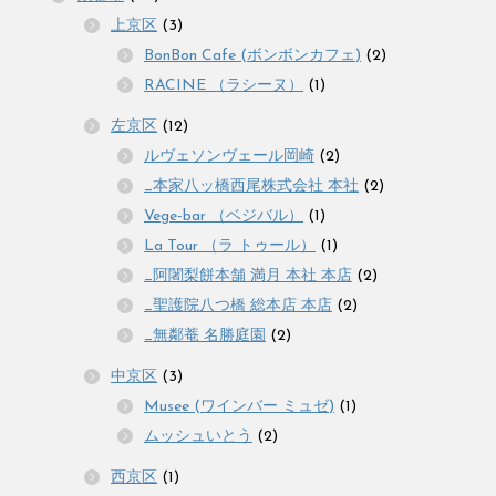
上京区
(3)
BonBon Cafe (ボンボンカフェ)
(2)
RACINE （ラシーヌ）
(1)
左京区
(12)
ルヴェソンヴェール岡崎
(2)
_本家八ッ橋西尾株式会社 本社
(2)
Vege-bar （ベジバル）
(1)
La Tour （ラ トゥール）
(1)
_阿闍梨餅本舗 満月 本社 本店
(2)
_聖護院八つ橋 総本店 本店
(2)
_無鄰菴 名勝庭園
(2)
中京区
(3)
Musee (ワインバー ミュゼ)
(1)
ムッシュいとう
(2)
西京区
(1)