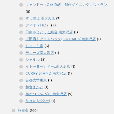
キャンドゥ（Can Do!） 創作ダイニングレストラン
(2)
すし市場 南大沢店
(7)
フィオ（FIO）
(4)
日南市じとっこ組合 南大沢店
(1)
【閉店】アウトバック(OUTBACK)南大沢店
(1)
しょこら亭
(3)
デニーズ南大沢店
(1)
シャルル
(3)
イトーヨーカドー_南大沢店
(1)
CURRY STAND 南大沢店
(1)
首都大学東京
(1)
和食まかど
(1)
串かつ でんがな 南大沢店
(2)
Butter (バター)
(1)
調布市
(166)