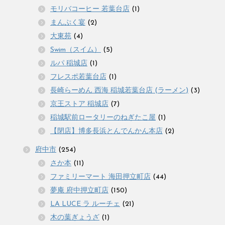
モリバコーヒー 若葉台店
(1)
まんぷく宴
(2)
大東苑
(4)
Swim（スイム）
(5)
ルパ 稲城店
(1)
フレスポ若葉台店
(1)
長崎らーめん 西海 稲城若葉台店 (ラーメン)
(3)
京王ストア 稲城店
(7)
稲城駅前ロータリーのねぎたこ屋
(1)
【閉店】博多長浜とんでんかん本店
(2)
府中市
(254)
さか本
(11)
ファミリーマート 海田押立町店
(44)
夢庵 府中押立町店
(150)
LA LUCE ラ ルーチェ
(21)
木の葉ぎょうざ
(1)