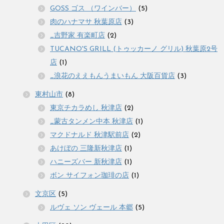
GOSS ゴス （ワインバー）
(5)
肉のハナマサ 秋葉原店
(3)
_吉野家 有楽町店
(2)
TUCANO'S GRILL (トゥッカーノ グリル) 秋葉原2号
店
(1)
_浪花のええもんうまいもん 大阪百貨店
(3)
東村山市
(8)
東京チカラめし 秋津店
(2)
_蒙古タンメン中本 秋津店
(1)
マクドナルド 秋津駅前店
(2)
あけぼの 三隆新秋津店
(1)
ハニーズバー 新秋津店
(1)
ボン サイフォン珈琲の店
(1)
文京区
(5)
ルヴェ ソン ヴェール 本郷
(5)