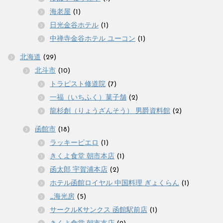
海老屋
(1)
日光金谷ホテル
(1)
中禅寺金谷ホテル ユーコン
(1)
北海道
(29)
北斗市
(10)
トラピスト修道院
(7)
一福（いちふく）菓子舗
(2)
龍杉創（りょうざんそう） 男爵資料館
(2)
函館市
(18)
ラッキーピエロ
(1)
きくよ食堂 朝市本店
(1)
函太郎 宇賀浦本店
(2)
ホテル函館ロイヤル 中国料理 ぎょくらん
(1)
_海光房
(5)
サークルKサンクス 函館駅前店
(1)