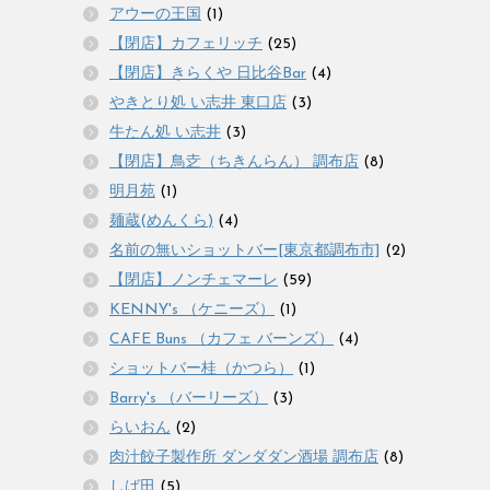
アウーの王国
(1)
【閉店】カフェリッチ
(25)
【閉店】きらくや 日比谷Bar
(4)
やきとり処 い志井 東口店
(3)
牛たん処 い志井
(3)
【閉店】鳥赱（ちきんらん） 調布店
(8)
明月苑
(1)
麺蔵(めんくら)
(4)
名前の無いショットバー[東京都調布市]
(2)
【閉店】ノンチェマーレ
(59)
KENNY's （ケニーズ）
(1)
CAFE Buns （カフェ バーンズ）
(4)
ショットバー桂（かつら）
(1)
Barry's （バーリーズ）
(3)
らいおん
(2)
肉汁餃子製作所 ダンダダン酒場 調布店
(8)
しば田
(5)