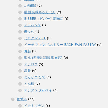
_見聞録
(2)
桃園 長崎ちゃんぽん
(2)
BIBBER（ビバー）調布店
(1)
アラパンス
(1)
寿々久
(1)
ミロク Mirock
(1)
イーチ ファン ペストリー EACH FAN PASTRY
(2)
寿起
(1)
調風 (四季彩調風 調布店)
(2)
アナログ
(5)
鳥勝
(2)
とんかつ ひで
(2)
とん松
(2)
アジアン タイペイ
(3)
稲城市
(33)
イナキッチン
(6)