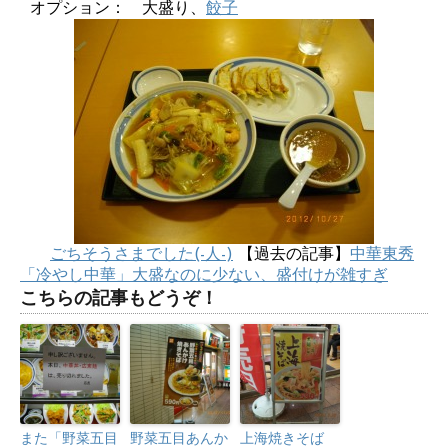
オプション： 大盛り、
餃子
ごちそうさまでした(-人-)
【過去の記事】
中華東秀
「冷やし中華」大盛なのに少ない、盛付けが雑すぎ
こちらの記事もどうぞ！
また「野菜五目
野菜五目あんか
上海焼きそば