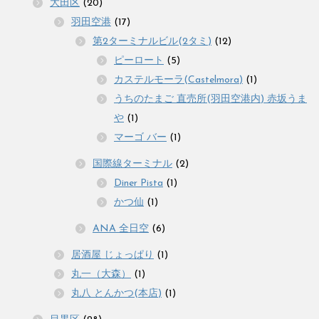
大田区
(20)
羽田空港
(17)
第2ターミナルビル(2タミ)
(12)
ピーロート
(5)
カステルモーラ(Castelmora)
(1)
うちのたまご 直売所(羽田空港内) 赤坂うま
や
(1)
マーゴ バー
(1)
国際線ターミナル
(2)
Diner Pista
(1)
かつ仙
(1)
ANA 全日空
(6)
居酒屋 じょっぱり
(1)
丸一（大森）
(1)
丸八 とんかつ(本店)
(1)