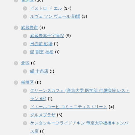
目黒区
(28)
ビストロ ド エル
(24)
ルヴェ ソン ヴェール 駒場
(5)
武蔵野市
(4)
武蔵野赤十字病院
(2)
日赤前 砂場
(1)
鮨 割烹 福松
(1)
北区
(1)
縁 十条店
(1)
板橋区
(11)
グリーンズカフェ (帝京大学 医学部 付属病院 レスト
ラン 6F)
(1)
ドトールコーヒ コミュニティストリート
(4)
グルメプラザ
(3)
ケンタッキーフライドチキン 帝京大学板橋キャンパ
ス店
(1)