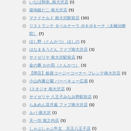
いなば和幸_南大沢店
(1)
築地銀だこ 南大沢店
(5)
マクドナルド 南大沢駅前店
(30)
リストランテ タベルナーラ ボキボキーナ（太極治療
院）
(7)
ほし野（とんかつ） ほしの
(1)
はなまるうどん ファブ南大沢店
(3)
サイゼリヤ 南大沢駅前店
(5)
金の豚 おか田（とんかつ）
(3)
【閉店】銀座コージーコーナー フレンテ南大沢店
(1)
小山内裏公園 バーベキュー広場
(1)
Jスタジオ 南大沢店
(1)
サイゼリヤ 八王子みなみ野駅前店
(1)
らあめん花月嵐 ファブ南大沢店
(2)
ルパ 南大沢
(1)
天一坊 堀之内店
(5)
しゃぶしゃぶ牛太 京王八王子店
(1)