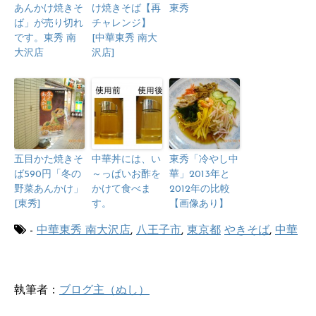
あんかけ焼きそ
け焼きそば【再
東秀
ば」が売り切れ
チャレンジ】
です。東秀 南
[中華東秀 南大
大沢店
沢店]
五目かた焼きそ
中華丼には、い
東秀「冷やし中
ば590円「冬の
～っぱいお酢を
華」2013年と
野菜あんかけ」
かけて食べま
2012年の比較
[東秀]
す。
【画像あり】
-
中華東秀 南大沢店
,
八王子市
,
東京都
やきそば
,
中華
執筆者：
ブログ主（ぬし）