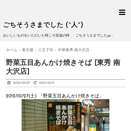
ごちそうさまでした (^人^)
おいしいものをいただいた時こそ至福の時 - ごちそうさまでした.jp -
ホーム
>
東京都
>
八王子市
>
中華東秀 南大沢店
>
野菜五目あんかけ焼きそば [東秀 南
大沢店]
2012/10/27
2013/10/11
2012/10/27(土) 「野菜五目あんかけ焼きそば」