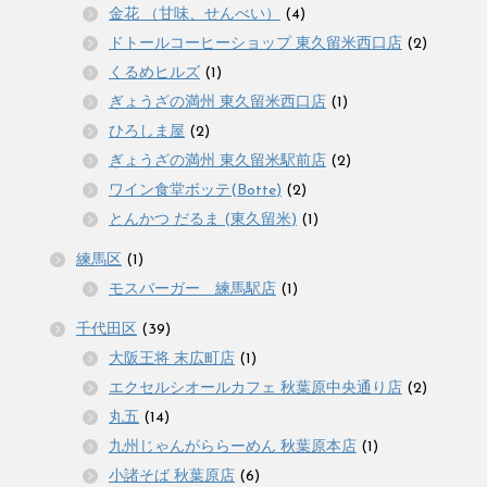
金花 （甘味、せんべい）
(4)
ドトールコーヒーショップ 東久留米西口店
(2)
くるめヒルズ
(1)
ぎょうざの満州 東久留米西口店
(1)
ひろしま屋
(2)
ぎょうざの満州 東久留米駅前店
(2)
ワイン食堂ボッテ(Botte)
(2)
とんかつ だるま (東久留米)
(1)
練馬区
(1)
モスバーガー 練馬駅店
(1)
千代田区
(39)
大阪王将 末広町店
(1)
エクセルシオールカフェ 秋葉原中央通り店
(2)
丸五
(14)
九州じゃんがららーめん 秋葉原本店
(1)
小諸そば 秋葉原店
(6)