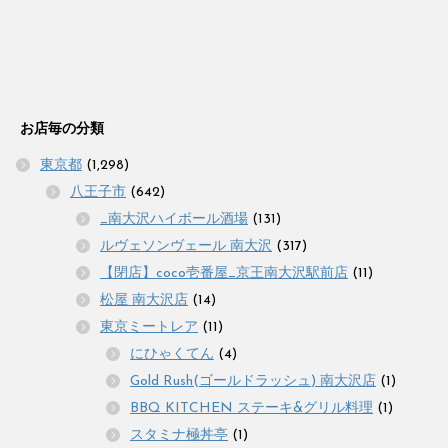
お店毎の分類
東京都
(1,298)
八王子市
(642)
_南大沢ハイボール酒場
(131)
ルヴェソンヴェール 南大沢
(317)
【閉店】coco壱番屋_京王南大沢駅前店
(11)
松屋 南大沢店
(14)
東京ミートレア
(11)
にひゃくてん
(4)
Gold Rush(ゴールドラッシュ) 南大沢店
(1)
BBQ KITCHEN ステーキ&グリル料理
(1)
スタミナ極丼亭
(1)