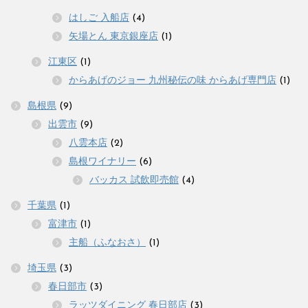
はしご 入船店
(4)
矢場とん 東京銀座店
(1)
江東区
(1)
からあげのジョー 九州秘伝の味 からあげ専門店
(1)
島根県
(9)
出雲市
(9)
八雲本店
(2)
島根ワイナリー
(6)
バッカス 試飲即売館
(4)
千葉県
(1)
富津市
(1)
主船（ふなおさ）
(1)
埼玉県
(3)
春日部市
(3)
ラッツダイニング 春日部店
(3)