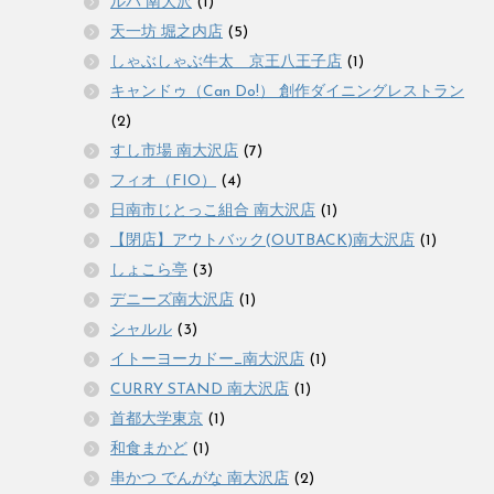
ルパ 南大沢
(1)
天一坊 堀之内店
(5)
しゃぶしゃぶ牛太 京王八王子店
(1)
キャンドゥ（Can Do!） 創作ダイニングレストラン
(2)
すし市場 南大沢店
(7)
フィオ（FIO）
(4)
日南市じとっこ組合 南大沢店
(1)
【閉店】アウトバック(OUTBACK)南大沢店
(1)
しょこら亭
(3)
デニーズ南大沢店
(1)
シャルル
(3)
イトーヨーカドー_南大沢店
(1)
CURRY STAND 南大沢店
(1)
首都大学東京
(1)
和食まかど
(1)
串かつ でんがな 南大沢店
(2)