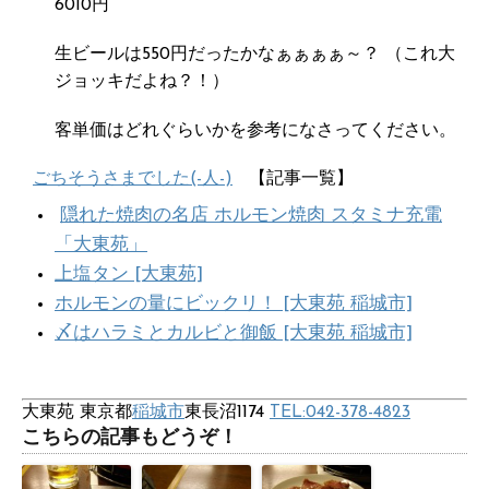
6010円
生ビールは550円だったかなぁぁぁぁ～？ （これ大
ジョッキだよね？！）
客単価はどれぐらいかを参考になさってください。
ごちそうさまでした(-人-)
【記事一覧】
隠れた焼肉の名店 ホルモン焼肉 スタミナ充電
「大東苑」
上塩タン [大東苑]
ホルモンの量にビックリ！ [大東苑 稲城市]
〆はハラミとカルビと御飯 [大東苑 稲城市]
大東苑 東京都
稲城市
東長沼1174‎
TEL:042-378-4823
こちらの記事もどうぞ！