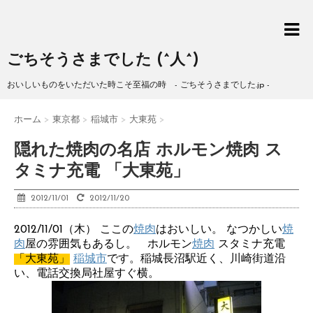
ごちそうさまでした (^人^)
おいしいものをいただいた時こそ至福の時 - ごちそうさまでした.jp -
ホーム
>
東京都
>
稲城市
>
大東苑
>
隠れた焼肉の名店 ホルモン焼肉 ス
タミナ充電 「大東苑」
2012/11/01
2012/11/20
2012/11/01（木） ここの
焼肉
はおいしい。 なつかしい
焼
肉
屋の雰囲気もあるし。 ホルモン
焼肉
スタミナ充電
「大東苑」
稲城市
です。稲城長沼駅近く、川崎街道沿
い、電話交換局社屋すぐ横。