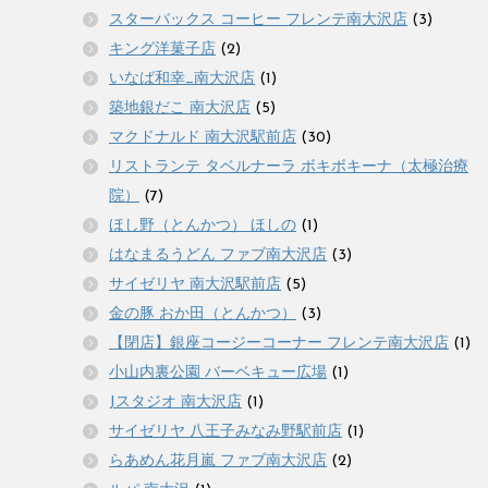
スターバックス コーヒー フレンテ南大沢店
(3)
キング洋菓子店
(2)
いなば和幸_南大沢店
(1)
築地銀だこ 南大沢店
(5)
マクドナルド 南大沢駅前店
(30)
リストランテ タベルナーラ ボキボキーナ（太極治療
院）
(7)
ほし野（とんかつ） ほしの
(1)
はなまるうどん ファブ南大沢店
(3)
サイゼリヤ 南大沢駅前店
(5)
金の豚 おか田（とんかつ）
(3)
【閉店】銀座コージーコーナー フレンテ南大沢店
(1)
小山内裏公園 バーベキュー広場
(1)
Jスタジオ 南大沢店
(1)
サイゼリヤ 八王子みなみ野駅前店
(1)
らあめん花月嵐 ファブ南大沢店
(2)