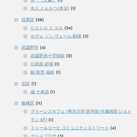
丸一（大森）
(1)
丸八 とんかつ(本店)
(1)
目黒区
(28)
ビストロ ド エル
(24)
ルヴェ ソン ヴェール 駒場
(5)
武蔵野市
(4)
武蔵野赤十字病院
(2)
日赤前 砂場
(1)
鮨 割烹 福松
(1)
北区
(1)
縁 十条店
(1)
板橋区
(11)
グリーンズカフェ (帝京大学 医学部 付属病院 レスト
ラン 6F)
(1)
ドトールコーヒ コミュニティストリート
(4)
グルメプラザ
(3)