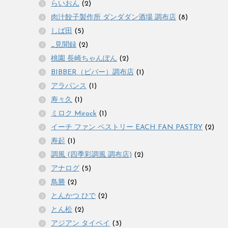
らいおん
(2)
肉汁餃子製作所 ダンダダン酒場 調布店
(8)
しば田
(5)
_見聞録
(2)
桃園 長崎ちゃんぽん
(2)
BIBBER（ビバー）調布店
(1)
アラパンス
(1)
寿々久
(1)
ミロク Mirock
(1)
イーチ ファン ペストリー EACH FAN PASTRY
(2)
寿起
(1)
調風 (四季彩調風 調布店)
(2)
アナログ
(5)
鳥勝
(2)
とんかつ ひで
(2)
とん松
(2)
アジアン タイペイ
(3)