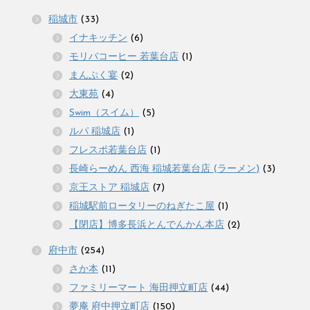
稲城市
(33)
イナキッチン
(6)
モリバコーヒー 若葉台店
(1)
まんぷく宴
(2)
大東苑
(4)
Swim（スイム）
(5)
ルパ 稲城店
(1)
フレスポ若葉台店
(1)
長崎らーめん 西海 稲城若葉台店 (ラーメン)
(3)
京王ストア 稲城店
(7)
稲城駅前ロータリーのねぎたこ屋
(1)
【閉店】博多長浜とんでんかん本店
(2)
府中市
(254)
さか本
(11)
ファミリーマート 海田押立町店
(44)
夢庵 府中押立町店
(150)