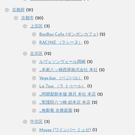
京都府
(21)
京都市
(20)
上京区
(3)
BonBon Cafe (ボンボンカフェ)
(2)
RACINE （ラシーヌ）
(1)
左京区
(12)
ルヴェソンヴェール岡崎
(2)
_本家八ッ橋西尾株式会社 本社
(2)
Vege-bar （ベジバル）
(1)
La Tour （ラ トゥール）
(1)
_阿闍梨餅本舗 満月 本社 本店
(2)
_聖護院八つ橋 総本店 本店
(2)
_無鄰菴 名勝庭園
(2)
中京区
(3)
Musee (ワインバー ミュゼ)
(1)