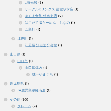
_海光房
(5)
サークルKサンクス 函館駅前店
(1)
きくよ食堂 朝市支店
(2)
はこだて塩らーめん しなの
(1)
五島軒
(1)
江差町
(1)
江差屋 江差追分会館
(1)
山口県
(1)
山口市
(1)
山口駅構内
(1)
味一やまぐち
(1)
鹿児島県
(1)
JA鹿児島県経済連
(1)
その他
(80)
クレーム
(4)