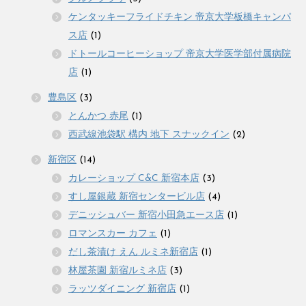
ケンタッキーフライドチキン 帝京大学板橋キャンパ
ス店
(1)
ドトールコーヒーショップ 帝京大学医学部付属病院
店
(1)
豊島区
(3)
とんかつ 赤尾
(1)
西武線池袋駅 構内 地下 スナックイン
(2)
新宿区
(14)
カレーショップ C&C 新宿本店
(3)
すし屋銀蔵 新宿センタービル店
(4)
デニッシュバー 新宿小田急エース店
(1)
ロマンスカー カフェ
(1)
だし茶漬け えん ルミネ新宿店
(1)
林屋茶園 新宿ルミネ店
(3)
ラッツダイニング 新宿店
(1)