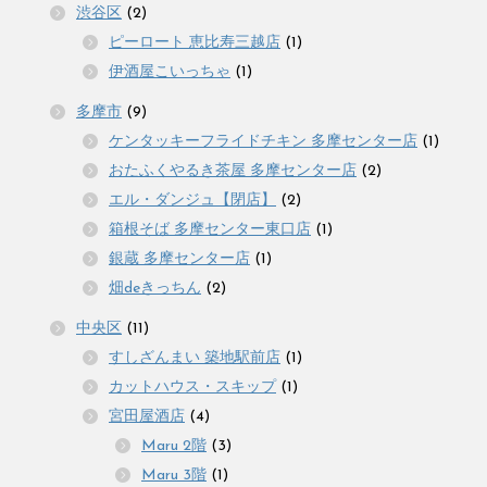
渋谷区
(2)
ピーロート 恵比寿三越店
(1)
伊酒屋こいっちゃ
(1)
多摩市
(9)
ケンタッキーフライドチキン 多摩センター店
(1)
おたふくやるき茶屋 多摩センター店
(2)
エル・ダンジュ【閉店】
(2)
箱根そば 多摩センター東口店
(1)
銀蔵 多摩センター店
(1)
畑deきっちん
(2)
中央区
(11)
すしざんまい 築地駅前店
(1)
カットハウス・スキップ
(1)
宮田屋酒店
(4)
Maru 2階
(3)
Maru 3階
(1)