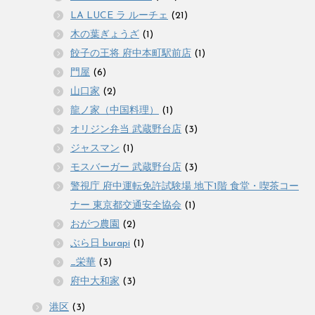
LA LUCE ラ ルーチェ
(21)
木の葉ぎょうざ
(1)
餃子の王将 府中本町駅前店
(1)
門屋
(6)
山口家
(2)
龍ノ家（中国料理）
(1)
オリジン弁当 武蔵野台店
(3)
ジャスマン
(1)
モスバーガー 武蔵野台店
(3)
警視庁 府中運転免許試験場 地下1階 食堂・喫茶コー
ナー 東京都交通安全協会
(1)
おがつ農園
(2)
ぶら日 burapi
(1)
_栄華
(3)
府中大和家
(3)
港区
(3)