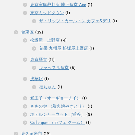
東京家庭裁判所 地下食堂 Aim
(1)
東京ミッドタウン
(1)
ザ・リッツ・カールトン カフェ&デリ
(1)
台東区
(22)
松坂屋 上野店
(4)
旬果 九州屋 松坂屋上野店
(1)
東京藝大
(11)
キャッスル食堂
(8)
浅草駅
(1)
福ちゃん
(1)
愛玉子（オーギョーチイ）
(1)
ささのや （炭火焼やきとり）
(1)
ホテルシャーウッド（鴬谷）
(2)
Cafe qum （カフェ クーム）
(1)
東久留米市
(19)