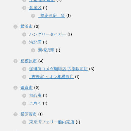
牛繁 稲田堤店
(2)
多摩区
(1)
_蕎麦酒房 笙
(1)
横浜市
(2)
ハングリータイガー
(1)
港北区
(1)
新横浜駅
(1)
相模原市
(4)
珈琲所コメダ珈琲店 古淵駅前店
(3)
_吉野家 イオン相模原店
(1)
鎌倉市
(2)
無心庵
(1)
こ寿々
(1)
横須賀市
(1)
東京湾フェリー船内売店
(1)