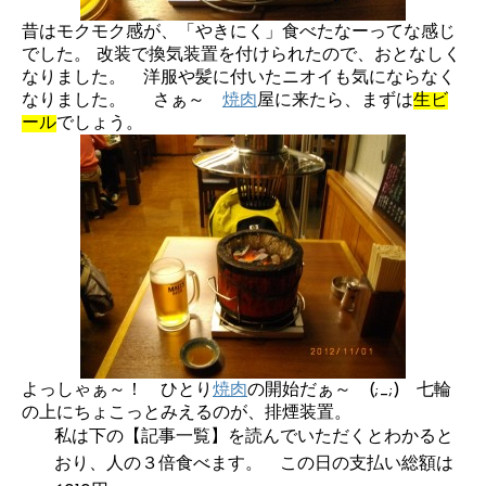
昔はモクモク感が、「やきにく」食べたなーってな感じ
でした。 改装で換気装置を付けられたので、おとなしく
なりました。 洋服や髪に付いたニオイも気にならなく
なりました。 さぁ～
焼肉
屋に来たら、まずは
生ビ
ール
でしょう。
よっしゃぁ～！ ひとり
焼肉
の開始だぁ～ (;_;) 七輪
の上にちょこっとみえるのが、排煙装置。
私は下の【記事一覧】を読んでいただくとわかると
おり、人の３倍食べます。 この日の支払い総額は