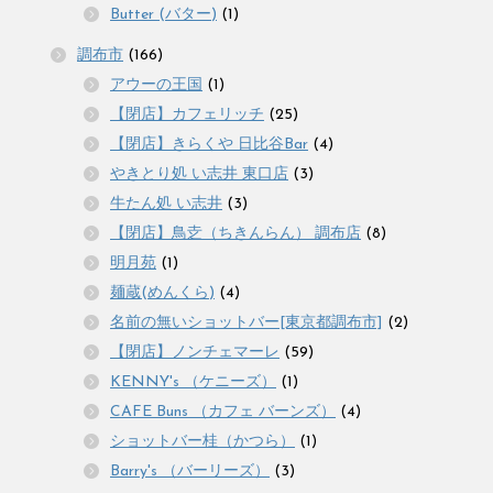
Butter (バター)
(1)
調布市
(166)
アウーの王国
(1)
【閉店】カフェリッチ
(25)
【閉店】きらくや 日比谷Bar
(4)
やきとり処 い志井 東口店
(3)
牛たん処 い志井
(3)
【閉店】鳥赱（ちきんらん） 調布店
(8)
明月苑
(1)
麺蔵(めんくら)
(4)
名前の無いショットバー[東京都調布市]
(2)
【閉店】ノンチェマーレ
(59)
KENNY's （ケニーズ）
(1)
CAFE Buns （カフェ バーンズ）
(4)
ショットバー桂（かつら）
(1)
Barry's （バーリーズ）
(3)