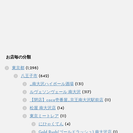
お店毎の分類
東京都
(1,298)
八王子市
(642)
_南大沢ハイボール酒場
(131)
ルヴェソンヴェール 南大沢
(317)
【閉店】coco壱番屋_京王南大沢駅前店
(11)
松屋 南大沢店
(14)
東京ミートレア
(11)
にひゃくてん
(4)
Gold Rush(ゴールドラッシュ) 南大沢店
(1)