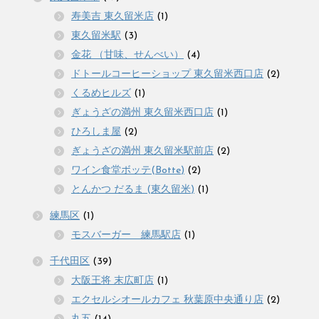
寿美吉 東久留米店
(1)
東久留米駅
(3)
金花 （甘味、せんべい）
(4)
ドトールコーヒーショップ 東久留米西口店
(2)
くるめヒルズ
(1)
ぎょうざの満州 東久留米西口店
(1)
ひろしま屋
(2)
ぎょうざの満州 東久留米駅前店
(2)
ワイン食堂ボッテ(Botte)
(2)
とんかつ だるま (東久留米)
(1)
練馬区
(1)
モスバーガー 練馬駅店
(1)
千代田区
(39)
大阪王将 末広町店
(1)
エクセルシオールカフェ 秋葉原中央通り店
(2)