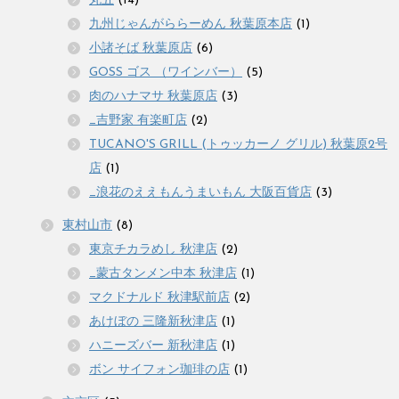
丸五
(14)
九州じゃんがららーめん 秋葉原本店
(1)
小諸そば 秋葉原店
(6)
GOSS ゴス （ワインバー）
(5)
肉のハナマサ 秋葉原店
(3)
_吉野家 有楽町店
(2)
TUCANO'S GRILL (トゥッカーノ グリル) 秋葉原2号
店
(1)
_浪花のええもんうまいもん 大阪百貨店
(3)
東村山市
(8)
東京チカラめし 秋津店
(2)
_蒙古タンメン中本 秋津店
(1)
マクドナルド 秋津駅前店
(2)
あけぼの 三隆新秋津店
(1)
ハニーズバー 新秋津店
(1)
ボン サイフォン珈琲の店
(1)