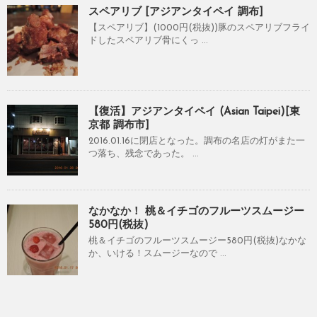
スペアリブ [アジアンタイペイ 調布]
【スペアリブ】(1000円(税抜))豚のスペアリブフライ
ドしたスペアリブ骨にくっ ...
【復活】アジアンタイペイ (Asian Taipei)[東
京都 調布市]
2016.01.16に閉店となった。調布の名店の灯がまた一
つ落ち、残念であった。 ...
なかなか！ 桃＆イチゴのフルーツスムージー
580円(税抜)
桃＆イチゴのフルーツスムージー580円(税抜)なかな
か、いける！スムージーなので ...