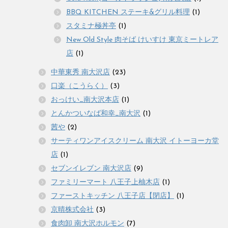
BBQ KITCHEN ステーキ&グリル料理
(1)
スタミナ極丼亭
(1)
New Old Style 肉そば けいすけ 東京ミートレア
店
(1)
中華東秀 南大沢店
(23)
口楽（こうらく）
(3)
おっけい_南大沢本店
(1)
とんかついなば和幸_南大沢
(1)
茜や
(2)
サーティワンアイスクリーム 南大沢 イトーヨーカ堂
店
(1)
セブンイレブン 南大沢店
(9)
ファミリーマート 八王子上柚木店
(1)
ファーストキッチン 八王子店【閉店】
(1)
京晴株式会社
(3)
食肉卸 南大沢ホルモン
(7)