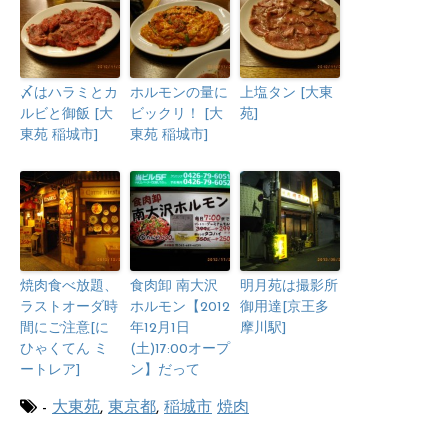
〆はハラミとカ
ホルモンの量に
上塩タン [大東
ルビと御飯 [大
ビックリ！ [大
苑]
東苑 稲城市]
東苑 稲城市]
焼肉食べ放題、
食肉卸 南大沢
明月苑は撮影所
ラストオーダ時
ホルモン【2012
御用達[京王多
間にご注意[に
年12月1日
摩川駅]
ひゃくてん ミ
(土)17:00オープ
ートレア]
ン】だって
-
大東苑
,
東京都
,
稲城市
焼肉