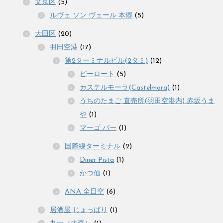
文京区
(5)
ルヴェ ソン ヴェール 本郷
(5)
大田区
(20)
羽田空港
(17)
第2ターミナルビル(2タミ)
(12)
ピーロート
(5)
カステルモーラ(Castelmora)
(1)
うちのたまご 直売所(羽田空港内) 赤坂うま
や
(1)
マーゴ バー
(1)
国際線ターミナル
(2)
Diner Pista
(1)
かつ仙
(1)
ANA 全日空
(6)
居酒屋 じょっぱり
(1)