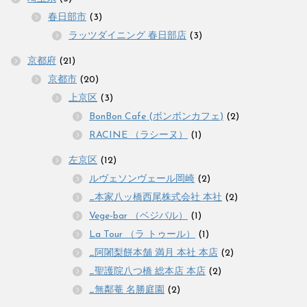
春日部市
(3)
ラッツダイニング 春日部店
(3)
京都府
(21)
京都市
(20)
上京区
(3)
BonBon Cafe (ボンボンカフェ)
(2)
RACINE （ラシーヌ）
(1)
左京区
(12)
ルヴェソンヴェール岡崎
(2)
_本家八ッ橋西尾株式会社 本社
(2)
Vege-bar （ベジバル）
(1)
La Tour （ラ トゥール）
(1)
_阿闍梨餅本舗 満月 本社 本店
(2)
_聖護院八つ橋 総本店 本店
(2)
_無鄰菴 名勝庭園
(2)