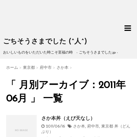
ごちそうさまでした (^人^)
おいしいものをいただいた時こそ至福の時 - ごちそうさまでした.jp -
ホーム
>
東京都
>
府中市
>
さか本
>
「 月別アーカイブ：2011年
06月 」 一覧
さか本丼（えび天なし）
2011/06/16
さか本
,
府中市
,
東京都
丼（どん
ぶり）