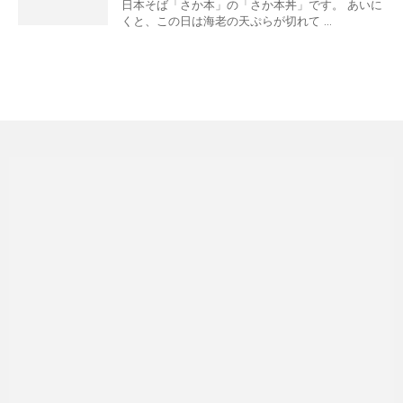
日本そば「さか本」の「さか本丼」です。 あいに
くと、この日は海老の天ぷらが切れて ...