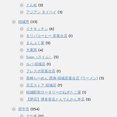
とん松
(2)
アジアン タイペイ
(3)
稲城市
(33)
イナキッチン
(6)
モリバコーヒー 若葉台店
(1)
まんぷく宴
(2)
大東苑
(4)
Swim（スイム）
(5)
ルパ 稲城店
(1)
フレスポ若葉台店
(1)
長崎らーめん 西海 稲城若葉台店 (ラーメン)
(3)
京王ストア 稲城店
(7)
稲城駅前ロータリーのねぎたこ屋
(1)
【閉店】博多長浜とんでんかん本店
(2)
府中市
(254)
さか本
(11)