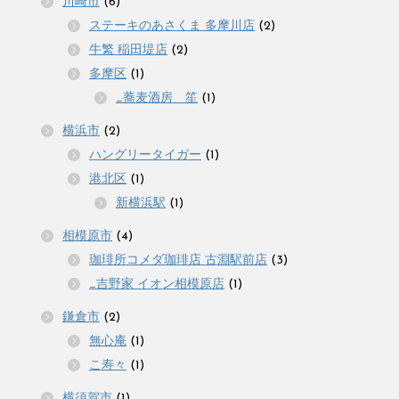
川崎市
(6)
ステーキのあさくま 多摩川店
(2)
牛繁 稲田堤店
(2)
多摩区
(1)
_蕎麦酒房 笙
(1)
横浜市
(2)
ハングリータイガー
(1)
港北区
(1)
新横浜駅
(1)
相模原市
(4)
珈琲所コメダ珈琲店 古淵駅前店
(3)
_吉野家 イオン相模原店
(1)
鎌倉市
(2)
無心庵
(1)
こ寿々
(1)
横須賀市
(1)