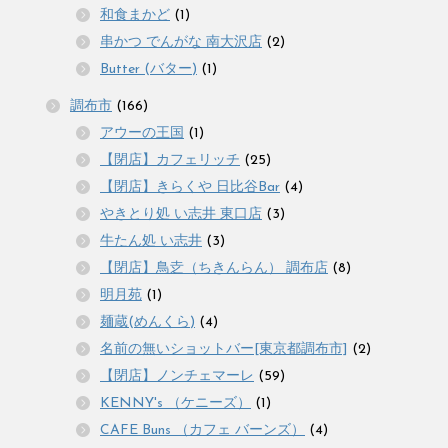
和食まかど
(1)
串かつ でんがな 南大沢店
(2)
Butter (バター)
(1)
調布市
(166)
アウーの王国
(1)
【閉店】カフェリッチ
(25)
【閉店】きらくや 日比谷Bar
(4)
やきとり処 い志井 東口店
(3)
牛たん処 い志井
(3)
【閉店】鳥赱（ちきんらん） 調布店
(8)
明月苑
(1)
麺蔵(めんくら)
(4)
名前の無いショットバー[東京都調布市]
(2)
【閉店】ノンチェマーレ
(59)
KENNY's （ケニーズ）
(1)
CAFE Buns （カフェ バーンズ）
(4)