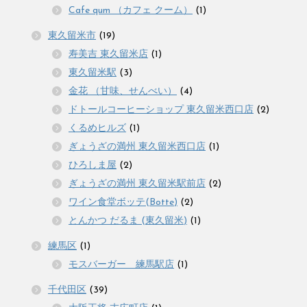
Cafe qum （カフェ クーム）
(1)
東久留米市
(19)
寿美吉 東久留米店
(1)
東久留米駅
(3)
金花 （甘味、せんべい）
(4)
ドトールコーヒーショップ 東久留米西口店
(2)
くるめヒルズ
(1)
ぎょうざの満州 東久留米西口店
(1)
ひろしま屋
(2)
ぎょうざの満州 東久留米駅前店
(2)
ワイン食堂ボッテ(Botte)
(2)
とんかつ だるま (東久留米)
(1)
練馬区
(1)
モスバーガー 練馬駅店
(1)
千代田区
(39)