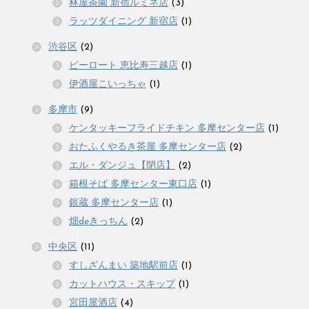
林屋茶園 新宿ルミネ店
(3)
ラッツダイニング 新宿店
(1)
渋谷区
(2)
ピーロート 恵比寿三越店
(1)
伊酒屋こいっちゃ
(1)
多摩市
(9)
ケンタッキーフライドチキン 多摩センター店
(1)
おたふくやるき茶屋 多摩センター店
(2)
エル・ダンジュ【閉店】
(2)
箱根そば 多摩センター東口店
(1)
銀蔵 多摩センター店
(1)
畑deきっちん
(2)
中央区
(11)
すしざんまい 築地駅前店
(1)
カットハウス・スキップ
(1)
宮田屋酒店
(4)