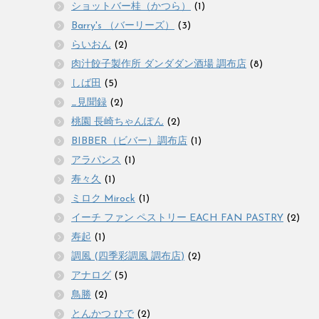
ショットバー桂（かつら）
(1)
Barry's （バーリーズ）
(3)
らいおん
(2)
肉汁餃子製作所 ダンダダン酒場 調布店
(8)
しば田
(5)
_見聞録
(2)
桃園 長崎ちゃんぽん
(2)
BIBBER（ビバー）調布店
(1)
アラパンス
(1)
寿々久
(1)
ミロク Mirock
(1)
イーチ ファン ペストリー EACH FAN PASTRY
(2)
寿起
(1)
調風 (四季彩調風 調布店)
(2)
アナログ
(5)
鳥勝
(2)
とんかつ ひで
(2)