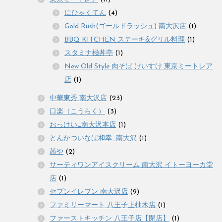
にひゃくてん
(4)
Gold Rush(ゴールドラッシュ) 南大沢店
(1)
BBQ KITCHEN ステーキ&グリル料理
(1)
スタミナ極丼亭
(1)
New Old Style 肉そば けいすけ 東京ミートレア
店
(1)
中華東秀 南大沢店
(23)
口楽（こうらく）
(3)
おっけい_南大沢本店
(1)
とんかついなば和幸_南大沢
(1)
茜や
(2)
サーティワンアイスクリーム 南大沢 イトーヨーカ堂
店
(1)
セブンイレブン 南大沢店
(9)
ファミリーマート 八王子上柚木店
(1)
ファーストキッチン 八王子店【閉店】
(1)