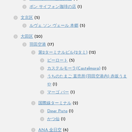
ボン サイフォン珈琲の店
(1)
文京区
(5)
ルヴェ ソン ヴェール 本郷
(5)
大田区
(20)
羽田空港
(17)
第2ターミナルビル(2タミ)
(12)
ピーロート
(5)
カステルモーラ(Castelmora)
(1)
うちのたまご 直売所(羽田空港内) 赤坂うま
や
(1)
マーゴ バー
(1)
国際線ターミナル
(2)
Diner Pista
(1)
かつ仙
(1)
ANA 全日空
(6)