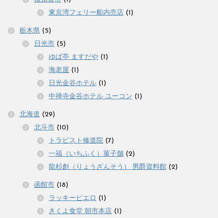
東京湾フェリー船内売店
(1)
栃木県
(5)
日光市
(5)
ゆば亭 ますだや
(1)
海老屋
(1)
日光金谷ホテル
(1)
中禅寺金谷ホテル ユーコン
(1)
北海道
(29)
北斗市
(10)
トラピスト修道院
(7)
一福（いちふく）菓子舗
(2)
龍杉創（りょうざんそう） 男爵資料館
(2)
函館市
(18)
ラッキーピエロ
(1)
きくよ食堂 朝市本店
(1)