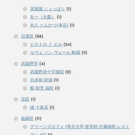
居酒屋 じょっぱり
(1)
丸一（大森）
(1)
丸八 とんかつ(本店)
(1)
目黒区
(28)
ビストロ ド エル
(24)
ルヴェ ソン ヴェール 駒場
(5)
武蔵野市
(4)
武蔵野赤十字病院
(2)
日赤前 砂場
(1)
鮨 割烹 福松
(1)
北区
(1)
縁 十条店
(1)
板橋区
(11)
グリーンズカフェ (帝京大学 医学部 付属病院 レスト