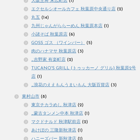
大阪王将 末広町店
(1)
エクセルシオールカフェ 秋葉原中央通り店
(2)
丸五
(14)
九州じゃんがららーめん 秋葉原本店
(1)
小諸そば 秋葉原店
(6)
GOSS ゴス （ワインバー）
(5)
肉のハナマサ 秋葉原店
(3)
_吉野家 有楽町店
(2)
TUCANO'S GRILL (トゥッカーノ グリル) 秋葉原2号
店
(1)
_浪花のええもんうまいもん 大阪百貨店
(3)
東村山市
(8)
東京チカラめし 秋津店
(2)
_蒙古タンメン中本 秋津店
(1)
マクドナルド 秋津駅前店
(2)
あけぼの 三隆新秋津店
(1)
ハニーズバー 新秋津店
(1)