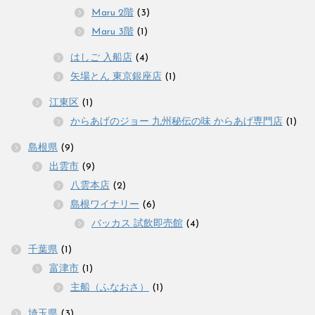
Maru 2階
(3)
Maru 3階
(1)
はしご 入船店
(4)
矢場とん 東京銀座店
(1)
江東区
(1)
からあげのジョー 九州秘伝の味 からあげ専門店
(1)
島根県
(9)
出雲市
(9)
八雲本店
(2)
島根ワイナリー
(6)
バッカス 試飲即売館
(4)
千葉県
(1)
富津市
(1)
主船（ふなおさ）
(1)
埼玉県
(3)