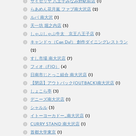
サイゼリヤ 八王子みなみ野駅前店
(1)
らあめん花月嵐 ファブ南大沢店
(2)
ルパ 南大沢
(1)
天一坊 堀之内店
(5)
しゃぶしゃぶ牛太 京王八王子店
(1)
キャンドゥ（Can Do!） 創作ダイニングレストラン
(2)
すし市場 南大沢店
(7)
フィオ（FIO）
(4)
日南市じとっこ組合 南大沢店
(1)
【閉店】アウトバック(OUTBACK)南大沢店
(1)
しょこら亭
(3)
デニーズ南大沢店
(1)
シャルル
(3)
イトーヨーカドー_南大沢店
(1)
CURRY STAND 南大沢店
(1)
首都大学東京
(1)