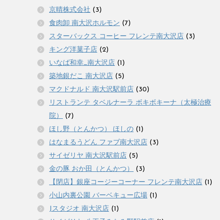
京晴株式会社
(3)
食肉卸 南大沢ホルモン
(7)
スターバックス コーヒー フレンテ南大沢店
(3)
キング洋菓子店
(2)
いなば和幸_南大沢店
(1)
築地銀だこ 南大沢店
(5)
マクドナルド 南大沢駅前店
(30)
リストランテ タベルナーラ ボキボキーナ（太極治療
院）
(7)
ほし野（とんかつ） ほしの
(1)
はなまるうどん ファブ南大沢店
(3)
サイゼリヤ 南大沢駅前店
(5)
金の豚 おか田（とんかつ）
(3)
【閉店】銀座コージーコーナー フレンテ南大沢店
(1)
小山内裏公園 バーベキュー広場
(1)
Jスタジオ 南大沢店
(1)