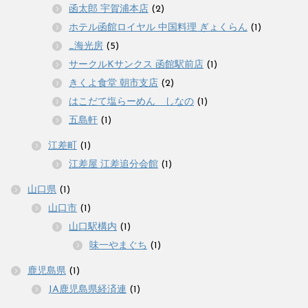
函太郎 宇賀浦本店
(2)
ホテル函館ロイヤル 中国料理 ぎょくらん
(1)
_海光房
(5)
サークルKサンクス 函館駅前店
(1)
きくよ食堂 朝市支店
(2)
はこだて塩らーめん しなの
(1)
五島軒
(1)
江差町
(1)
江差屋 江差追分会館
(1)
山口県
(1)
山口市
(1)
山口駅構内
(1)
味一やまぐち
(1)
鹿児島県
(1)
JA鹿児島県経済連
(1)