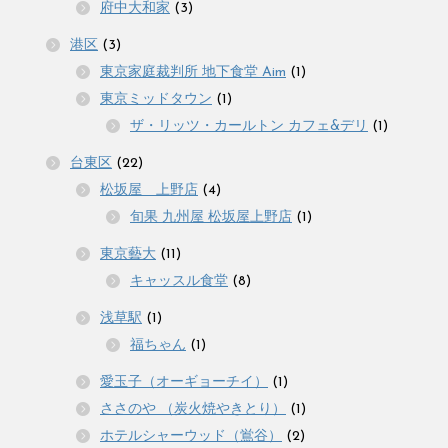
府中大和家
(3)
港区
(3)
東京家庭裁判所 地下食堂 Aim
(1)
東京ミッドタウン
(1)
ザ・リッツ・カールトン カフェ&デリ
(1)
台東区
(22)
松坂屋 上野店
(4)
旬果 九州屋 松坂屋上野店
(1)
東京藝大
(11)
キャッスル食堂
(8)
浅草駅
(1)
福ちゃん
(1)
愛玉子（オーギョーチイ）
(1)
ささのや （炭火焼やきとり）
(1)
ホテルシャーウッド（鴬谷）
(2)