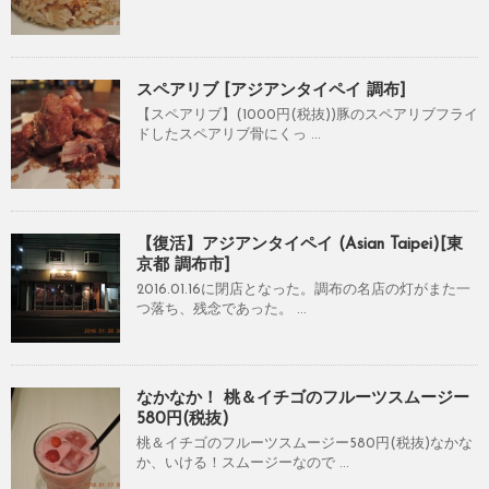
スペアリブ [アジアンタイペイ 調布]
【スペアリブ】(1000円(税抜))豚のスペアリブフライ
ドしたスペアリブ骨にくっ ...
【復活】アジアンタイペイ (Asian Taipei)[東
京都 調布市]
2016.01.16に閉店となった。調布の名店の灯がまた一
つ落ち、残念であった。 ...
なかなか！ 桃＆イチゴのフルーツスムージー
580円(税抜)
桃＆イチゴのフルーツスムージー580円(税抜)なかな
か、いける！スムージーなので ...