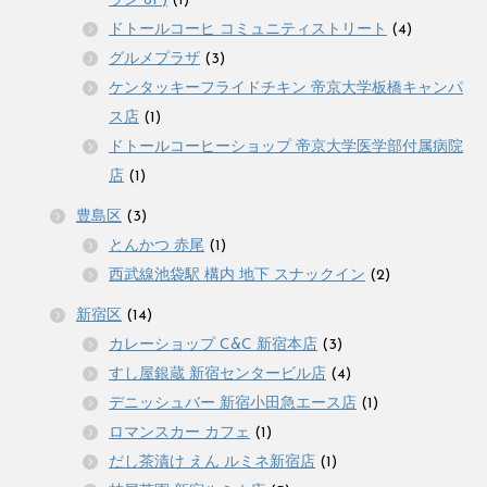
ラン 6F)
(1)
ドトールコーヒ コミュニティストリート
(4)
グルメプラザ
(3)
ケンタッキーフライドチキン 帝京大学板橋キャンパ
ス店
(1)
ドトールコーヒーショップ 帝京大学医学部付属病院
店
(1)
豊島区
(3)
とんかつ 赤尾
(1)
西武線池袋駅 構内 地下 スナックイン
(2)
新宿区
(14)
カレーショップ C&C 新宿本店
(3)
すし屋銀蔵 新宿センタービル店
(4)
デニッシュバー 新宿小田急エース店
(1)
ロマンスカー カフェ
(1)
だし茶漬け えん ルミネ新宿店
(1)