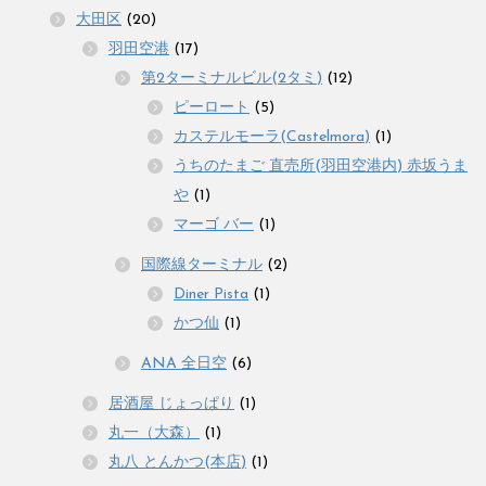
大田区
(20)
羽田空港
(17)
第2ターミナルビル(2タミ)
(12)
ピーロート
(5)
カステルモーラ(Castelmora)
(1)
うちのたまご 直売所(羽田空港内) 赤坂うま
や
(1)
マーゴ バー
(1)
国際線ターミナル
(2)
Diner Pista
(1)
かつ仙
(1)
ANA 全日空
(6)
居酒屋 じょっぱり
(1)
丸一（大森）
(1)
丸八 とんかつ(本店)
(1)