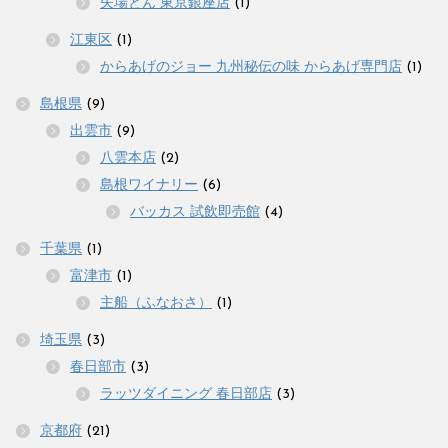
矢場とん 東京銀座店
(1)
江東区
(1)
からあげのジョー 九州秘伝の味 からあげ専門店
(1)
島根県
(9)
出雲市
(9)
八雲本店
(2)
島根ワイナリー
(6)
バッカス 試飲即売館
(4)
千葉県
(1)
富津市
(1)
主船（ふなおさ）
(1)
埼玉県
(3)
春日部市
(3)
ラッツダイニング 春日部店
(3)
京都府
(21)