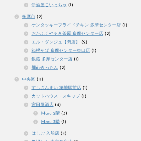
伊酒屋こいっちゃ
(1)
多摩市
(9)
ケンタッキーフライドチキン 多摩センター店
(1)
おたふくやるき茶屋 多摩センター店
(2)
エル・ダンジュ【閉店】
(2)
箱根そば 多摩センター東口店
(1)
銀蔵 多摩センター店
(1)
畑deきっちん
(2)
中央区
(11)
すしざんまい 築地駅前店
(1)
カットハウス・スキップ
(1)
宮田屋酒店
(4)
Maru 2階
(3)
Maru 3階
(1)
はしご 入船店
(4)