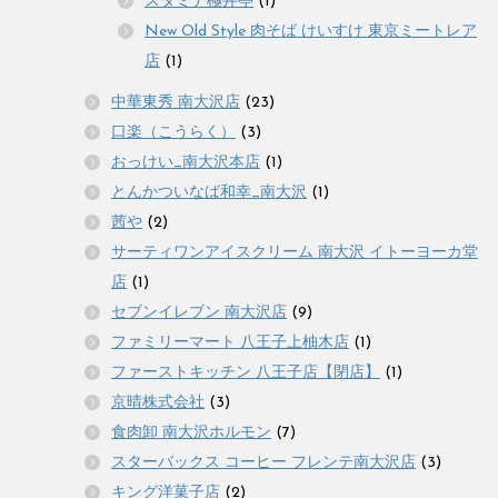
スタミナ極丼亭
(1)
New Old Style 肉そば けいすけ 東京ミートレア
店
(1)
中華東秀 南大沢店
(23)
口楽（こうらく）
(3)
おっけい_南大沢本店
(1)
とんかついなば和幸_南大沢
(1)
茜や
(2)
サーティワンアイスクリーム 南大沢 イトーヨーカ堂
店
(1)
セブンイレブン 南大沢店
(9)
ファミリーマート 八王子上柚木店
(1)
ファーストキッチン 八王子店【閉店】
(1)
京晴株式会社
(3)
食肉卸 南大沢ホルモン
(7)
スターバックス コーヒー フレンテ南大沢店
(3)
キング洋菓子店
(2)