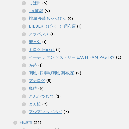
しば田
(5)
_見聞録
(2)
桃園 長崎ちゃんぽん
(2)
BIBBER（ビバー）調布店
(1)
アラパンス
(1)
寿々久
(1)
ミロク Mirock
(1)
イーチ ファン ペストリー EACH FAN PASTRY
(2)
寿起
(1)
調風 (四季彩調風 調布店)
(2)
アナログ
(5)
鳥勝
(2)
とんかつ ひで
(2)
とん松
(2)
アジアン タイペイ
(3)
稲城市
(33)