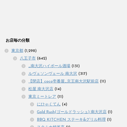
お店毎の分類
東京都
(1,298)
八王子市
(642)
_南大沢ハイボール酒場
(131)
ルヴェソンヴェール 南大沢
(317)
【閉店】coco壱番屋_京王南大沢駅前店
(11)
松屋 南大沢店
(14)
東京ミートレア
(11)
にひゃくてん
(4)
Gold Rush(ゴールドラッシュ) 南大沢店
(1)
BBQ KITCHEN ステーキ&グリル料理
(1)