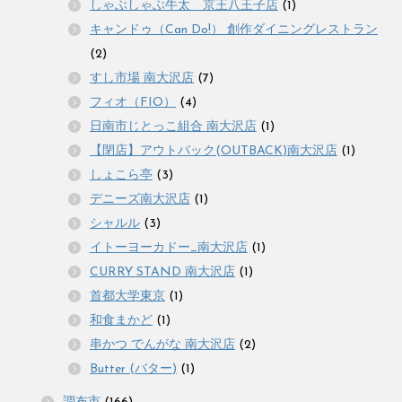
しゃぶしゃぶ牛太 京王八王子店
(1)
キャンドゥ（Can Do!） 創作ダイニングレストラン
(2)
すし市場 南大沢店
(7)
フィオ（FIO）
(4)
日南市じとっこ組合 南大沢店
(1)
【閉店】アウトバック(OUTBACK)南大沢店
(1)
しょこら亭
(3)
デニーズ南大沢店
(1)
シャルル
(3)
イトーヨーカドー_南大沢店
(1)
CURRY STAND 南大沢店
(1)
首都大学東京
(1)
和食まかど
(1)
串かつ でんがな 南大沢店
(2)
Butter (バター)
(1)