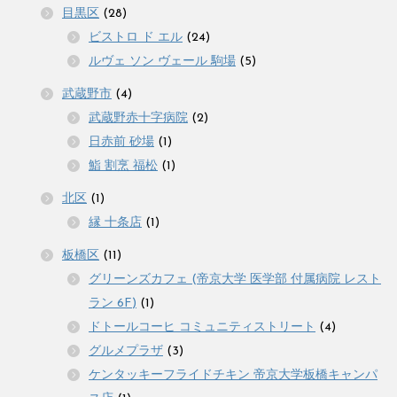
目黒区
(28)
ビストロ ド エル
(24)
ルヴェ ソン ヴェール 駒場
(5)
武蔵野市
(4)
武蔵野赤十字病院
(2)
日赤前 砂場
(1)
鮨 割烹 福松
(1)
北区
(1)
縁 十条店
(1)
板橋区
(11)
グリーンズカフェ (帝京大学 医学部 付属病院 レスト
ラン 6F)
(1)
ドトールコーヒ コミュニティストリート
(4)
グルメプラザ
(3)
ケンタッキーフライドチキン 帝京大学板橋キャンパ