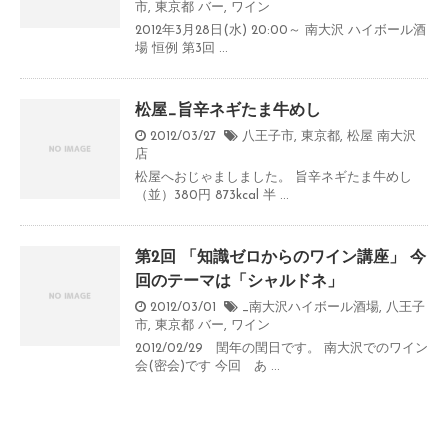
市
,
東京都
バー
,
ワイン
2012年3月28日(水) 20:00～ 南大沢 ハイボール酒
場 恒例 第3回 ...
松屋_旨辛ネギたま牛めし
2012/03/27
八王子市
,
東京都
,
松屋 南大沢
店
松屋へおじゃましました。 旨辛ネギたま牛めし
（並）380円 873kcal 半 ...
第2回 「知識ゼロからのワイン講座」 今
回のテーマは「シャルドネ」
2012/03/01
_南大沢ハイボール酒場
,
八王子
市
,
東京都
バー
,
ワイン
2012/02/29 閏年の閏日です。 南大沢でのワイン
会(密会)です 今回 あ ...