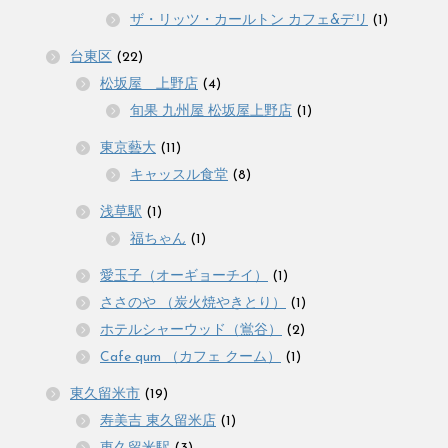
ザ・リッツ・カールトン カフェ&デリ
(1)
台東区
(22)
松坂屋 上野店
(4)
旬果 九州屋 松坂屋上野店
(1)
東京藝大
(11)
キャッスル食堂
(8)
浅草駅
(1)
福ちゃん
(1)
愛玉子（オーギョーチイ）
(1)
ささのや （炭火焼やきとり）
(1)
ホテルシャーウッド（鴬谷）
(2)
Cafe qum （カフェ クーム）
(1)
東久留米市
(19)
寿美吉 東久留米店
(1)