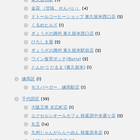
東久留米駅
(3)
金花 （甘味、せんべい）
(4)
ドトールコーヒーショップ 東久留米西口店
(2)
くるめヒルズ
(1)
ぎょうざの満州 東久留米西口店
(1)
ひろしま屋
(2)
ぎょうざの満州 東久留米駅前店
(2)
ワイン食堂ボッテ(Botte)
(2)
とんかつ だるま (東久留米)
(1)
練馬区
(1)
モスバーガー 練馬駅店
(1)
千代田区
(39)
大阪王将 末広町店
(1)
エクセルシオールカフェ 秋葉原中央通り店
(2)
丸五
(14)
九州じゃんがららーめん 秋葉原本店
(1)