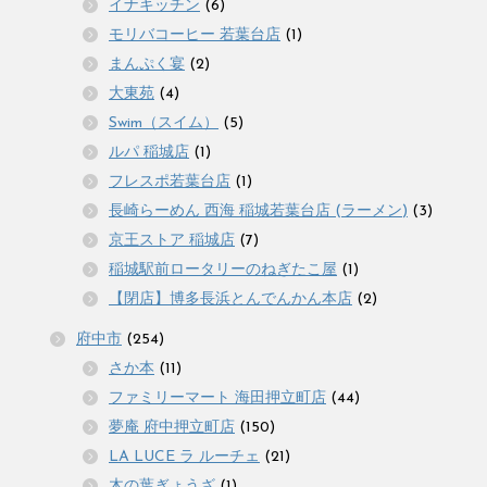
イナキッチン
(6)
モリバコーヒー 若葉台店
(1)
まんぷく宴
(2)
大東苑
(4)
Swim（スイム）
(5)
ルパ 稲城店
(1)
フレスポ若葉台店
(1)
長崎らーめん 西海 稲城若葉台店 (ラーメン)
(3)
京王ストア 稲城店
(7)
稲城駅前ロータリーのねぎたこ屋
(1)
【閉店】博多長浜とんでんかん本店
(2)
府中市
(254)
さか本
(11)
ファミリーマート 海田押立町店
(44)
夢庵 府中押立町店
(150)
LA LUCE ラ ルーチェ
(21)
木の葉ぎょうざ
(1)