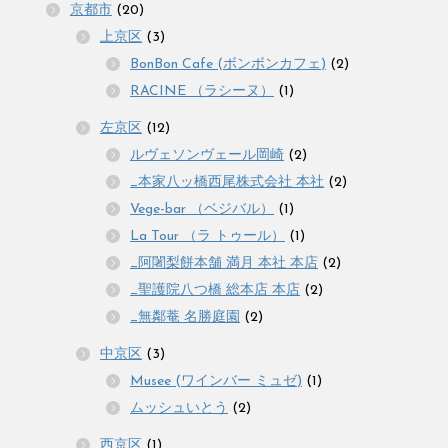
京都市
(20)
上京区
(3)
BonBon Cafe (ボンボンカフェ)
(2)
RACINE （ラシーヌ）
(1)
左京区
(12)
ルヴェソンヴェール岡崎
(2)
_本家八ッ橋西尾株式会社 本社
(2)
Vege-bar （ベジバル）
(1)
La Tour （ラ トゥール）
(1)
_阿闍梨餅本舗 満月 本社 本店
(2)
_聖護院八つ橋 総本店 本店
(2)
_無鄰菴 名勝庭園
(2)
中京区
(3)
Musee (ワインバー ミュゼ)
(1)
ムッシュいとう
(2)
西京区
(1)