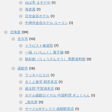
ゆば亭 ますだや
(1)
海老屋
(1)
日光金谷ホテル
(1)
中禅寺金谷ホテル ユーコン
(1)
北海道
(29)
北斗市
(10)
トラピスト修道院
(7)
一福（いちふく）菓子舗
(2)
龍杉創（りょうざんそう） 男爵資料館
(2)
函館市
(18)
ラッキーピエロ
(1)
きくよ食堂 朝市本店
(1)
函太郎 宇賀浦本店
(2)
ホテル函館ロイヤル 中国料理 ぎょくらん
(1)
_海光房
(5)
サークルKサンクス 函館駅前店
(1)