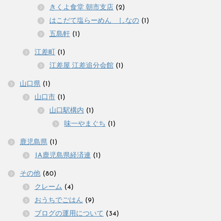
きくよ食堂 朝市支店
(2)
はこだて塩らーめん しなの
(1)
五島軒
(1)
江差町
(1)
江差屋 江差追分会館
(1)
山口県
(1)
山口市
(1)
山口駅構内
(1)
味一やまぐち
(1)
鹿児島県
(1)
JA鹿児島県経済連
(1)
その他
(80)
クレーム
(4)
おうちでごはん
(9)
ブログの運用について
(34)