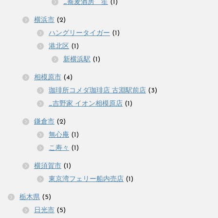
_蕎麦酒房 笙
(1)
横浜市
(2)
ハングリータイガー
(1)
港北区
(1)
新横浜駅
(1)
相模原市
(4)
珈琲所コメダ珈琲店 古淵駅前店
(3)
_吉野家 イオン相模原店
(1)
鎌倉市
(2)
無心庵
(1)
こ寿々
(1)
横須賀市
(1)
東京湾フェリー船内売店
(1)
栃木県
(5)
日光市
(5)