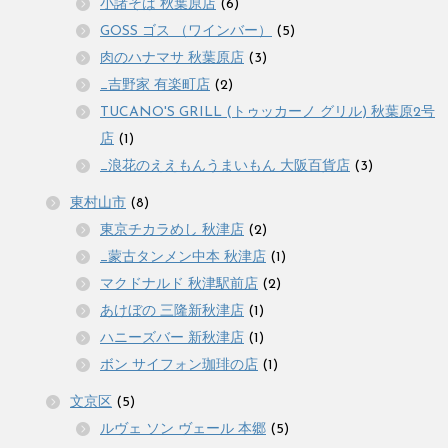
小諸そば 秋葉原店
(6)
GOSS ゴス （ワインバー）
(5)
肉のハナマサ 秋葉原店
(3)
_吉野家 有楽町店
(2)
TUCANO'S GRILL (トゥッカーノ グリル) 秋葉原2号
店
(1)
_浪花のええもんうまいもん 大阪百貨店
(3)
東村山市
(8)
東京チカラめし 秋津店
(2)
_蒙古タンメン中本 秋津店
(1)
マクドナルド 秋津駅前店
(2)
あけぼの 三隆新秋津店
(1)
ハニーズバー 新秋津店
(1)
ボン サイフォン珈琲の店
(1)
文京区
(5)
ルヴェ ソン ヴェール 本郷
(5)