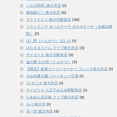
いなば和幸_南大沢店
(1)
築地銀だこ 南大沢店
(5)
マクドナルド 南大沢駅前店
(30)
リストランテ タベルナーラ ボキボキーナ（太極治療
院）
(7)
ほし野（とんかつ） ほしの
(1)
はなまるうどん ファブ南大沢店
(3)
サイゼリヤ 南大沢駅前店
(5)
金の豚 おか田（とんかつ）
(3)
【閉店】銀座コージーコーナー フレンテ南大沢店
(1)
小山内裏公園 バーベキュー広場
(1)
Jスタジオ 南大沢店
(1)
サイゼリヤ 八王子みなみ野駅前店
(1)
らあめん花月嵐 ファブ南大沢店
(2)
ルパ 南大沢
(1)
天一坊 堀之内店
(5)