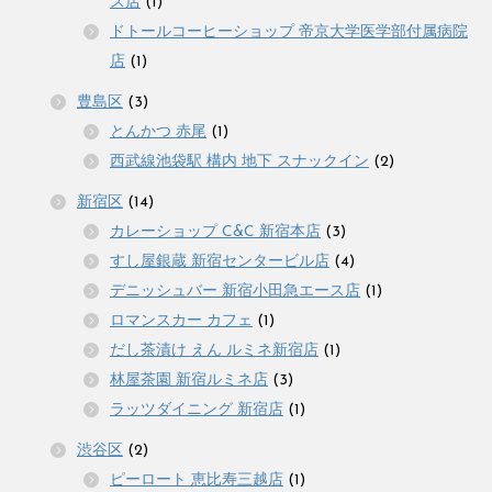
ス店
(1)
ドトールコーヒーショップ 帝京大学医学部付属病院
店
(1)
豊島区
(3)
とんかつ 赤尾
(1)
西武線池袋駅 構内 地下 スナックイン
(2)
新宿区
(14)
カレーショップ C&C 新宿本店
(3)
すし屋銀蔵 新宿センタービル店
(4)
デニッシュバー 新宿小田急エース店
(1)
ロマンスカー カフェ
(1)
だし茶漬け えん ルミネ新宿店
(1)
林屋茶園 新宿ルミネ店
(3)
ラッツダイニング 新宿店
(1)
渋谷区
(2)
ピーロート 恵比寿三越店
(1)