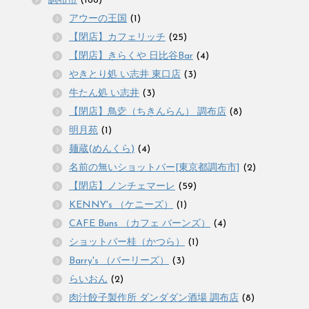
調布市
(166)
アウーの王国
(1)
【閉店】カフェリッチ
(25)
【閉店】きらくや 日比谷Bar
(4)
やきとり処 い志井 東口店
(3)
牛たん処 い志井
(3)
【閉店】鳥赱（ちきんらん） 調布店
(8)
明月苑
(1)
麺蔵(めんくら)
(4)
名前の無いショットバー[東京都調布市]
(2)
【閉店】ノンチェマーレ
(59)
KENNY's （ケニーズ）
(1)
CAFE Buns （カフェ バーンズ）
(4)
ショットバー桂（かつら）
(1)
Barry's （バーリーズ）
(3)
らいおん
(2)
肉汁餃子製作所 ダンダダン酒場 調布店
(8)