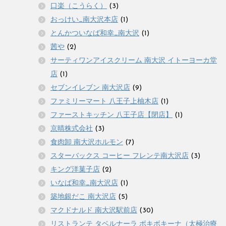
口楽（こうらく）
(3)
おっけい_南大沢本店
(1)
とんかついなば和幸_南大沢
(1)
茜や
(2)
サーティワンアイスクリーム 南大沢 イトーヨーカ堂
店
(1)
セブンイレブン 南大沢店
(9)
ファミリーマート 八王子上柚木店
(1)
ファーストキッチン 八王子店【閉店】
(1)
京晴株式会社
(3)
食肉卸 南大沢ホルモン
(7)
スターバックス コーヒー フレンテ南大沢店
(3)
キング洋菓子店
(2)
いなば和幸_南大沢店
(1)
築地銀だこ 南大沢店
(5)
マクドナルド 南大沢駅前店
(30)
リストランテ タベルナーラ ボキボキーナ（太極治療