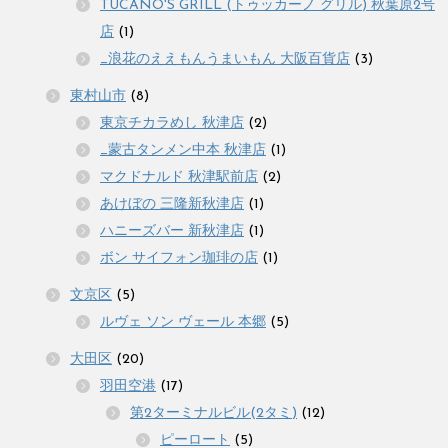
TUCANO'S GRILL (トゥッカーノ グリル) 秋葉原2号
店
(1)
_浪花のええもんうまいもん 大阪百貨店
(3)
東村山市
(8)
東京チカラめし 秋津店
(2)
_蒙古タンメン中本 秋津店
(1)
マクドナルド 秋津駅前店
(2)
あけぼの 三隆新秋津店
(1)
ハニーズバー 新秋津店
(1)
ボン サイフォン珈琲の店
(1)
文京区
(5)
ルヴェ ソン ヴェール 本郷
(5)
大田区
(20)
羽田空港
(17)
第2ターミナルビル(2タミ)
(12)
ピーロート
(5)