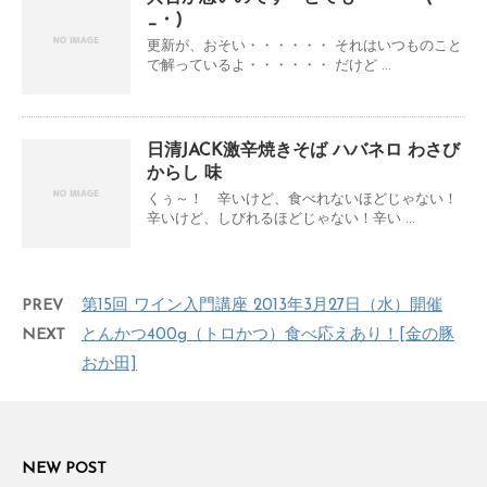
_・)
更新が、おそい・・・・・・ それはいつものこと
で解っているよ・・・・・・ だけど ...
日清JACK激辛焼きそば ハバネロ わさび
からし 味
くぅ～！ 辛いけど、食べれないほどじゃない！
辛いけど、しびれるほどじゃない！辛い ...
PREV
第15回 ワイン入門講座 2013年3月27日（水）開催
NEXT
とんかつ400g（トロかつ）食べ応えあり！[金の豚
おか田]
NEW POST