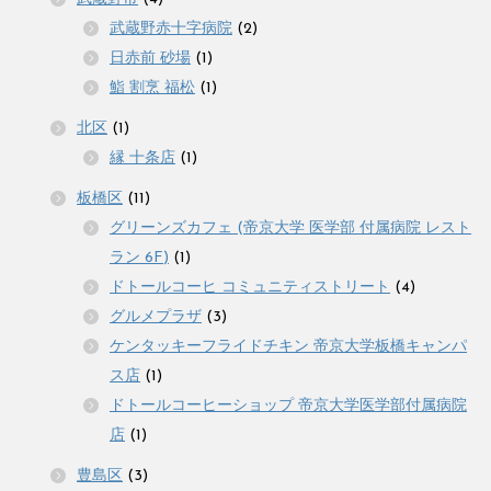
武蔵野赤十字病院
(2)
日赤前 砂場
(1)
鮨 割烹 福松
(1)
北区
(1)
縁 十条店
(1)
板橋区
(11)
グリーンズカフェ (帝京大学 医学部 付属病院 レスト
ラン 6F)
(1)
ドトールコーヒ コミュニティストリート
(4)
グルメプラザ
(3)
ケンタッキーフライドチキン 帝京大学板橋キャンパ
ス店
(1)
ドトールコーヒーショップ 帝京大学医学部付属病院
店
(1)
豊島区
(3)