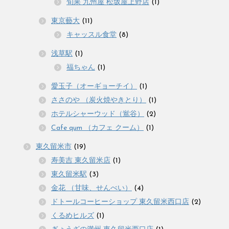
旬果 九州屋 松坂屋上野店
(1)
東京藝大
(11)
キャッスル食堂
(8)
浅草駅
(1)
福ちゃん
(1)
愛玉子（オーギョーチイ）
(1)
ささのや （炭火焼やきとり）
(1)
ホテルシャーウッド（鴬谷）
(2)
Cafe qum （カフェ クーム）
(1)
東久留米市
(19)
寿美吉 東久留米店
(1)
東久留米駅
(3)
金花 （甘味、せんべい）
(4)
ドトールコーヒーショップ 東久留米西口店
(2)
くるめヒルズ
(1)