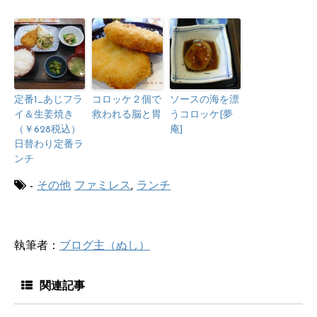
定番1_あじフラ
コロッケ２個で
ソースの海を漂
イ＆生姜焼き
救われる脳と胃
うコロッケ[夢
（￥628税込）
庵]
日替わり定番ラ
ンチ
-
その他
ファミレス
,
ランチ
執筆者：
ブログ主（ぬし）
関連記事