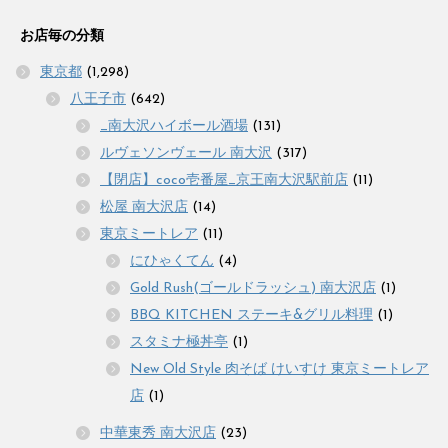
お店毎の分類
東京都
(1,298)
八王子市
(642)
_南大沢ハイボール酒場
(131)
ルヴェソンヴェール 南大沢
(317)
【閉店】coco壱番屋_京王南大沢駅前店
(11)
松屋 南大沢店
(14)
東京ミートレア
(11)
にひゃくてん
(4)
Gold Rush(ゴールドラッシュ) 南大沢店
(1)
BBQ KITCHEN ステーキ&グリル料理
(1)
スタミナ極丼亭
(1)
New Old Style 肉そば けいすけ 東京ミートレア
店
(1)
中華東秀 南大沢店
(23)