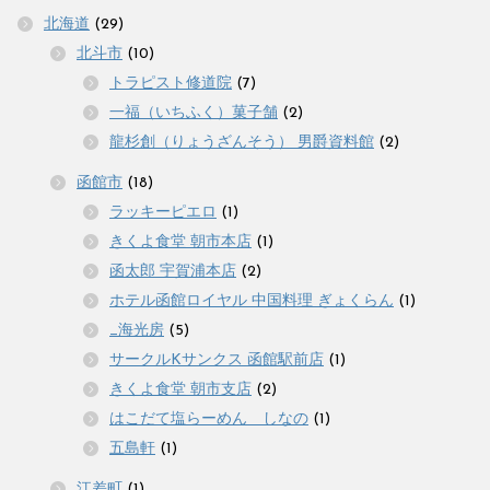
北海道
(29)
北斗市
(10)
トラピスト修道院
(7)
一福（いちふく）菓子舗
(2)
龍杉創（りょうざんそう） 男爵資料館
(2)
函館市
(18)
ラッキーピエロ
(1)
きくよ食堂 朝市本店
(1)
函太郎 宇賀浦本店
(2)
ホテル函館ロイヤル 中国料理 ぎょくらん
(1)
_海光房
(5)
サークルKサンクス 函館駅前店
(1)
きくよ食堂 朝市支店
(2)
はこだて塩らーめん しなの
(1)
五島軒
(1)
江差町
(1)