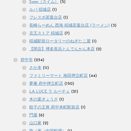
Swim（スイム）
(5)
ルパ 稲城店
(1)
フレスポ若葉台店
(1)
長崎らーめん 西海 稲城若葉台店 (ラーメン)
(3)
京王ストア 稲城店
(7)
稲城駅前ロータリーのねぎたこ屋
(1)
【閉店】博多長浜とんでんかん本店
(2)
府中市
(254)
さか本
(11)
ファミリーマート 海田押立町店
(44)
夢庵 府中押立町店
(150)
LA LUCE ラ ルーチェ
(21)
木の葉ぎょうざ
(1)
餃子の王将 府中本町駅前店
(1)
門屋
(6)
山口家
(2)