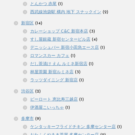
とんかつ 赤尾
(1)
西武線池袋駅 構内 地下 スナックイン
(2)
新宿区
(14)
カレーショップ C&C 新宿本店
(3)
すし屋銀蔵 新宿センタービル店
(4)
デニッシュバー 新宿小田急エース店
(1)
ロマンスカー カフェ
(1)
だし茶漬け えん ルミネ新宿店
(1)
林屋茶園 新宿ルミネ店
(3)
ラッツダイニング 新宿店
(1)
渋谷区
(2)
ピーロート 恵比寿三越店
(1)
伊酒屋こいっちゃ
(1)
多摩市
(9)
ケンタッキーフライドチキン 多摩センター店
(1)