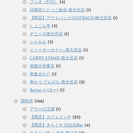
フィオ（FIO）
(4)
日南市じとっこ組合 南大沢店
(1)
【閉店】アウトバック(OUTBACK)南大沢店
(1)
しょこら亭
(3)
デニーズ南大沢店
(1)
シャルル
(3)
イトーヨーカドー_南大沢店
(1)
CURRY STAND 南大沢店
(1)
首都大学東京
(1)
和食まかど
(1)
串かつ でんがな 南大沢店
(2)
Butter (バター)
(1)
調布市
(166)
アウーの王国
(1)
【閉店】カフェリッチ
(25)
【閉店】きらくや 日比谷Bar
(4)