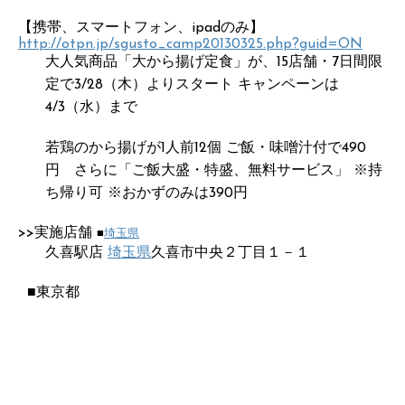
【携帯、スマートフォン、ipadのみ】
http://otpn.jp/sgusto_camp20130325.php?guid=ON
大人気商品「大から揚げ定食」が、15店舗・7日間限
定で3/28（木）よりスタート キャンペーンは
4/3（水）まで
若鶏のから揚げが1人前12個 ご飯・味噌汁付で490
円 さらに「ご飯大盛・特盛、無料サービス」 ※持
ち帰り可 ※おかずのみは390円
>>実施店舗
■
埼玉県
久喜駅店
埼玉県
久喜市中央２丁目１－１
■東京都