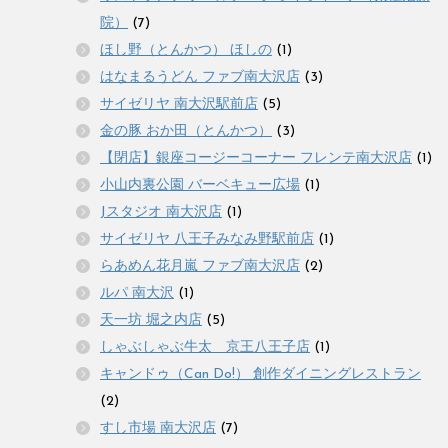
院）
(7)
ほし野（とんかつ） ほしの
(1)
はなまるうどん ファブ南大沢店
(3)
サイゼリヤ 南大沢駅前店
(5)
金の豚 おか田（とんかつ）
(3)
【閉店】銀座コージーコーナー フレンテ南大沢店
(1)
小山内裏公園 バーベキュー広場
(1)
Jスタジオ 南大沢店
(1)
サイゼリヤ 八王子みなみ野駅前店
(1)
らあめん花月嵐 ファブ南大沢店
(2)
ルパ 南大沢
(1)
天一坊 堀之内店
(5)
しゃぶしゃぶ牛太 京王八王子店
(1)
キャンドゥ（Can Do!） 創作ダイニングレストラン
(2)
すし市場 南大沢店
(7)