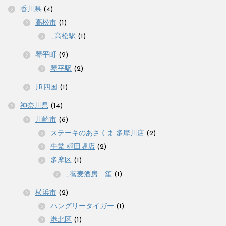
香川県
(4)
高松市
(1)
_高松駅
(1)
琴平町
(2)
琴平駅
(2)
JR四国
(1)
神奈川県
(14)
川崎市
(6)
ステーキのあさくま 多摩川店
(2)
牛繁 稲田堤店
(2)
多摩区
(1)
_蕎麦酒房 笙
(1)
横浜市
(2)
ハングリータイガー
(1)
港北区
(1)