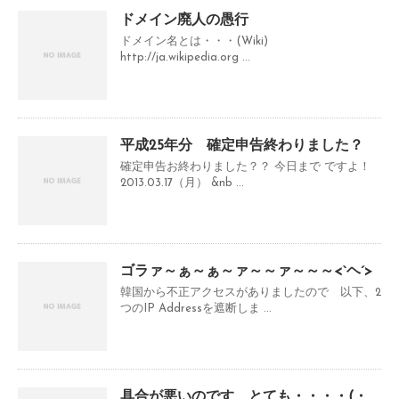
ドメイン廃人の愚行
ドメイン名とは・・・(Wiki)
http://ja.wikipedia.org ...
平成25年分 確定申告終わりました？
確定申告お終わりました？？ 今日まで ですよ！
2013.03.17（月） &nb ...
ゴラァ～ぁ～ぁ～ァ～～ァ～～～<`ヘ´>
韓国から不正アクセスがありましたので 以下、2
つのIP Addressを遮断しま ...
具合が悪いのです とても・・・・(・