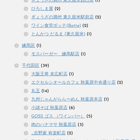
ぎょうざの満州 東久留米西口店
(1)
ひろしま屋
(2)
ぎょうざの満州 東久留米駅前店
(2)
ワイン食堂ボッテ(Botte)
(2)
とんかつ だるま (東久留米)
(1)
練馬区
(1)
モスバーガー 練馬駅店
(1)
千代田区
(39)
大阪王将 末広町店
(1)
エクセルシオールカフェ 秋葉原中央通り店
(2)
丸五
(14)
九州じゃんがららーめん 秋葉原本店
(1)
小諸そば 秋葉原店
(6)
GOSS ゴス （ワインバー）
(5)
肉のハナマサ 秋葉原店
(3)
_吉野家 有楽町店
(2)