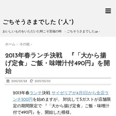
ごちそうさまでした (^人^)
おいしいものをいただいた時こそ至福の時 - ごちそうさまでした.jp -
ホーム
>
その他
>
2013年春ランチ決戦 『「大から揚
げ定食」ご飯・味噌汁付490円』を開
始
2013/03/28
2013/03/30
2013年春
ランチ
決戦
サイゼリアが4月1日から全店ラ
ンチ500円
を始めますが、 対抗してSガストが店舗限
定の期間限定で 『「大から揚げ定食」ご飯・味噌汁
付で490円』を、開始した模様。