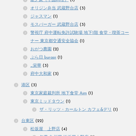
龍ノ家（中国料理）
(1)
オリジン弁当 武蔵野台店
(3)
ジャスマン
(1)
モスバーガー 武蔵野台店
(3)
警視庁 府中運転免許試験場 地下1階 食堂・喫茶コー
ナー 東京都交通安全協会
(1)
おがつ農園
(2)
ぶら日 burapi
(1)
_栄華
(3)
府中大和家
(3)
港区
(3)
東京家庭裁判所 地下食堂 Aim
(1)
東京ミッドタウン
(1)
ザ・リッツ・カールトン カフェ&デリ
(1)
台東区
(22)
松坂屋 上野店
(4)