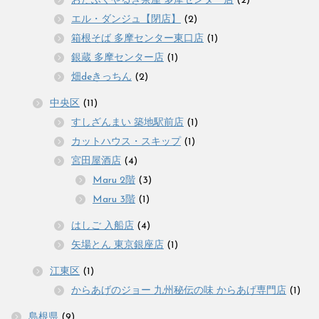
おたふくやるき茶屋 多摩センター店
(2)
エル・ダンジュ【閉店】
(2)
箱根そば 多摩センター東口店
(1)
銀蔵 多摩センター店
(1)
畑deきっちん
(2)
中央区
(11)
すしざんまい 築地駅前店
(1)
カットハウス・スキップ
(1)
宮田屋酒店
(4)
Maru 2階
(3)
Maru 3階
(1)
はしご 入船店
(4)
矢場とん 東京銀座店
(1)
江東区
(1)
からあげのジョー 九州秘伝の味 からあげ専門店
(1)
島根県
(9)