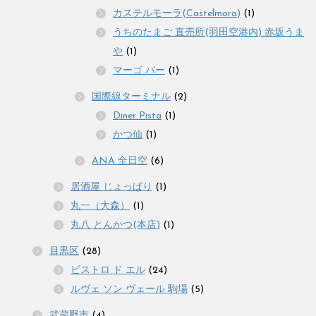
カステルモーラ(Castelmora)
(1)
うちのたまご 直売所(羽田空港内) 赤坂うま
や
(1)
マーゴ バー
(1)
国際線ターミナル
(2)
Diner Pista
(1)
かつ仙
(1)
ANA 全日空
(6)
居酒屋 じょっぱり
(1)
丸一（大森）
(1)
丸八 とんかつ(本店)
(1)
目黒区
(28)
ビストロ ド エル
(24)
ルヴェ ソン ヴェール 駒場
(5)
武蔵野市
(4)