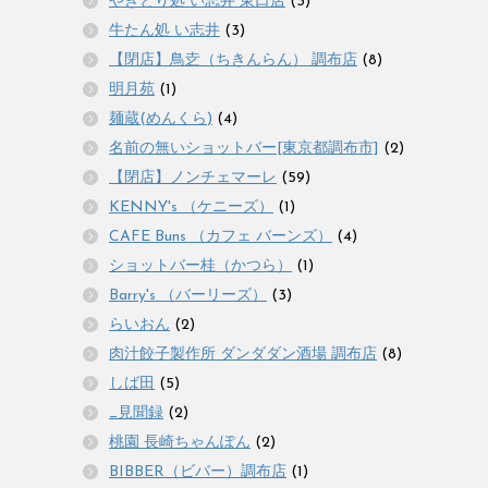
やきとり処 い志井 東口店
(3)
牛たん処 い志井
(3)
【閉店】鳥赱（ちきんらん） 調布店
(8)
明月苑
(1)
麺蔵(めんくら)
(4)
名前の無いショットバー[東京都調布市]
(2)
【閉店】ノンチェマーレ
(59)
KENNY's （ケニーズ）
(1)
CAFE Buns （カフェ バーンズ）
(4)
ショットバー桂（かつら）
(1)
Barry's （バーリーズ）
(3)
らいおん
(2)
肉汁餃子製作所 ダンダダン酒場 調布店
(8)
しば田
(5)
_見聞録
(2)
桃園 長崎ちゃんぽん
(2)
BIBBER（ビバー）調布店
(1)