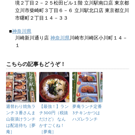
境２丁目２－２５松田ビル１階 立川駅南口店 東京都
立川市柴崎町３丁目６－６ 立川駅北口店 東京都立川
市曙町２丁目１４－３３
■
神奈川県
川崎新川通り店
神奈川県
川崎市川崎区小川町１４－
１
こちらの記事もどうぞ！
週替わり焼魚ラ
【最強！】ラン
夢庵ランチ定番
ンチ３番さんま
チ300円（税抜
3チキンかつは
山葵漬けランチ
だけど） なん
ハズレランチ
は配送待ち［夢
かすごくね！
庵］
［夢庵］