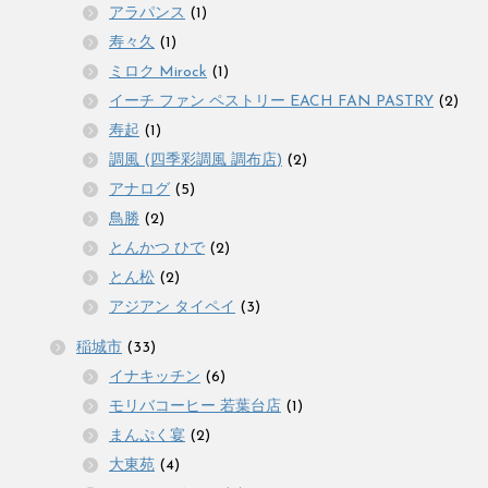
アラパンス
(1)
寿々久
(1)
ミロク Mirock
(1)
イーチ ファン ペストリー EACH FAN PASTRY
(2)
寿起
(1)
調風 (四季彩調風 調布店)
(2)
アナログ
(5)
鳥勝
(2)
とんかつ ひで
(2)
とん松
(2)
アジアン タイペイ
(3)
稲城市
(33)
イナキッチン
(6)
モリバコーヒー 若葉台店
(1)
まんぷく宴
(2)
大東苑
(4)