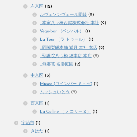
左京区
(12)
ルヴェソンヴェール岡崎
(2)
_本家八ッ橋西尾株式会社 本社
(2)
Vege-bar （ベジバル）
(1)
La Tour （ラ トゥール）
(1)
_阿闍梨餅本舗 満月 本社 本店
(2)
_聖護院八つ橋 総本店 本店
(2)
_無鄰菴 名勝庭園
(2)
中京区
(3)
Musee (ワインバー ミュゼ)
(1)
ムッシュいとう
(2)
西京区
(1)
La Colline （ラ コリーヌ）
(1)
宇治市
(1)
きはだ
(1)