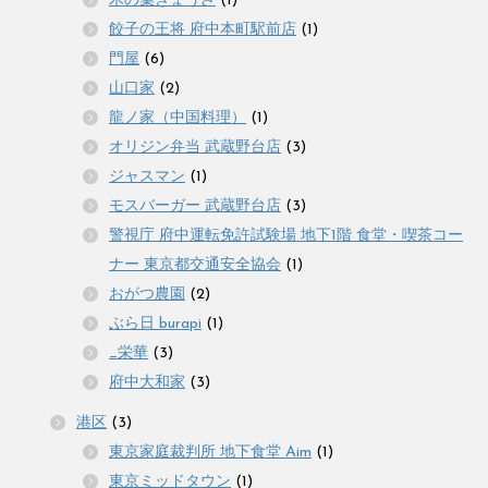
木の葉ぎょうざ
(1)
餃子の王将 府中本町駅前店
(1)
門屋
(6)
山口家
(2)
龍ノ家（中国料理）
(1)
オリジン弁当 武蔵野台店
(3)
ジャスマン
(1)
モスバーガー 武蔵野台店
(3)
警視庁 府中運転免許試験場 地下1階 食堂・喫茶コー
ナー 東京都交通安全協会
(1)
おがつ農園
(2)
ぶら日 burapi
(1)
_栄華
(3)
府中大和家
(3)
港区
(3)
東京家庭裁判所 地下食堂 Aim
(1)
東京ミッドタウン
(1)