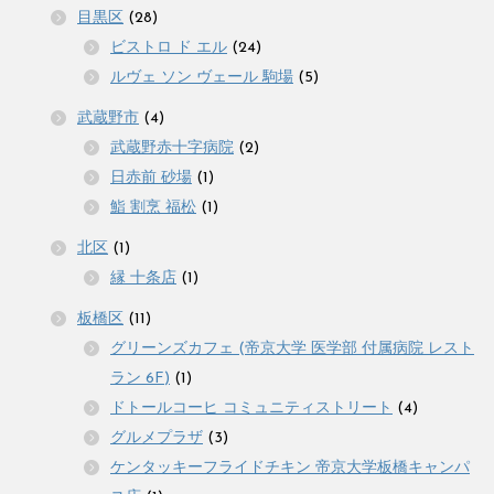
目黒区
(28)
ビストロ ド エル
(24)
ルヴェ ソン ヴェール 駒場
(5)
武蔵野市
(4)
武蔵野赤十字病院
(2)
日赤前 砂場
(1)
鮨 割烹 福松
(1)
北区
(1)
縁 十条店
(1)
板橋区
(11)
グリーンズカフェ (帝京大学 医学部 付属病院 レスト
ラン 6F)
(1)
ドトールコーヒ コミュニティストリート
(4)
グルメプラザ
(3)
ケンタッキーフライドチキン 帝京大学板橋キャンパ