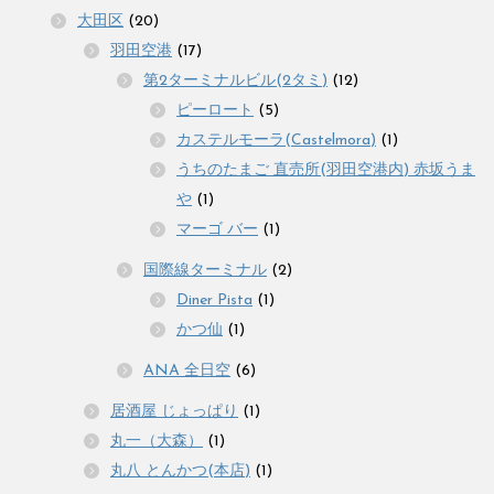
大田区
(20)
羽田空港
(17)
第2ターミナルビル(2タミ)
(12)
ピーロート
(5)
カステルモーラ(Castelmora)
(1)
うちのたまご 直売所(羽田空港内) 赤坂うま
や
(1)
マーゴ バー
(1)
国際線ターミナル
(2)
Diner Pista
(1)
かつ仙
(1)
ANA 全日空
(6)
居酒屋 じょっぱり
(1)
丸一（大森）
(1)
丸八 とんかつ(本店)
(1)