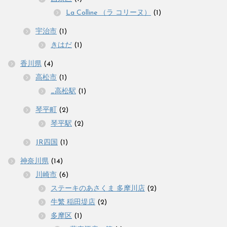
La Colline （ラ コリーヌ）
(1)
宇治市
(1)
きはだ
(1)
香川県
(4)
高松市
(1)
_高松駅
(1)
琴平町
(2)
琴平駅
(2)
JR四国
(1)
神奈川県
(14)
川崎市
(6)
ステーキのあさくま 多摩川店
(2)
牛繁 稲田堤店
(2)
多摩区
(1)