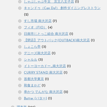
しゃぶしゃぶ牛太 京王八王子店
(1)
キャンドゥ（Can Do!） 創作ダイニングレストラン
(2)
すし市場 南大沢店
(7)
フィオ（FIO）
(4)
日南市じとっこ組合 南大沢店
(1)
【閉店】アウトバック(OUTBACK)南大沢店
(1)
しょこら亭
(3)
デニーズ南大沢店
(1)
シャルル
(3)
イトーヨーカドー_南大沢店
(1)
CURRY STAND 南大沢店
(1)
首都大学東京
(1)
和食まかど
(1)
串かつ でんがな 南大沢店
(2)
Butter (バター)
(1)