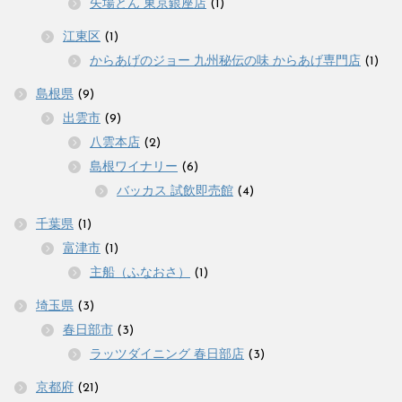
矢場とん 東京銀座店
(1)
江東区
(1)
からあげのジョー 九州秘伝の味 からあげ専門店
(1)
島根県
(9)
出雲市
(9)
八雲本店
(2)
島根ワイナリー
(6)
バッカス 試飲即売館
(4)
千葉県
(1)
富津市
(1)
主船（ふなおさ）
(1)
埼玉県
(3)
春日部市
(3)
ラッツダイニング 春日部店
(3)
京都府
(21)