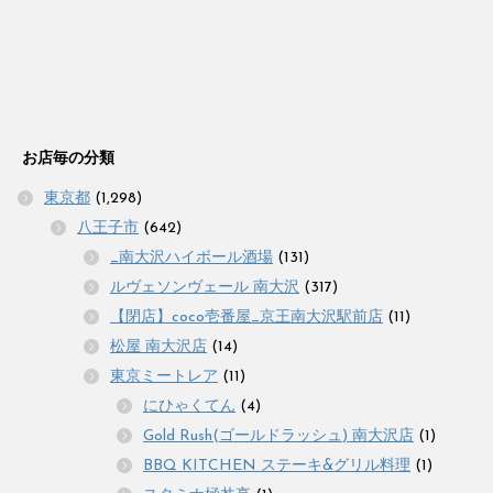
お店毎の分類
東京都
(1,298)
八王子市
(642)
_南大沢ハイボール酒場
(131)
ルヴェソンヴェール 南大沢
(317)
【閉店】coco壱番屋_京王南大沢駅前店
(11)
松屋 南大沢店
(14)
東京ミートレア
(11)
にひゃくてん
(4)
Gold Rush(ゴールドラッシュ) 南大沢店
(1)
BBQ KITCHEN ステーキ&グリル料理
(1)