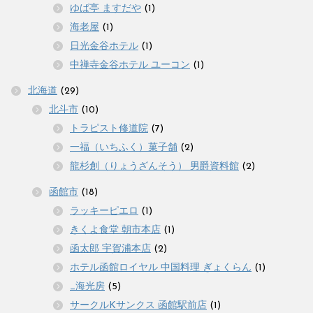
ゆば亭 ますだや
(1)
海老屋
(1)
日光金谷ホテル
(1)
中禅寺金谷ホテル ユーコン
(1)
北海道
(29)
北斗市
(10)
トラピスト修道院
(7)
一福（いちふく）菓子舗
(2)
龍杉創（りょうざんそう） 男爵資料館
(2)
函館市
(18)
ラッキーピエロ
(1)
きくよ食堂 朝市本店
(1)
函太郎 宇賀浦本店
(2)
ホテル函館ロイヤル 中国料理 ぎょくらん
(1)
_海光房
(5)
サークルKサンクス 函館駅前店
(1)