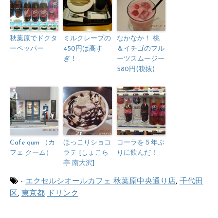
秋葉原でドクタ
ミルクレープの
なかなか！ 桃
ーペッパー
450円は高す
＆イチゴのフル
ぎ！
ーツスムージー
580円(税抜)
Cafe qum （カ
ほっこりショコ
コーラを５年ぶ
フェ クーム）
ラテ [しょこら
りに飲んだ！
亭 南大沢]
-
エクセルシオールカフェ 秋葉原中央通り店
,
千代田
区
,
東京都
ドリンク