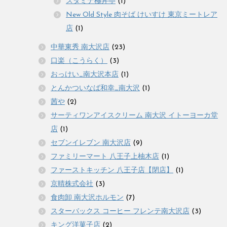
スタミナ極丼亭
(1)
New Old Style 肉そば けいすけ 東京ミートレア
店
(1)
中華東秀 南大沢店
(23)
口楽（こうらく）
(3)
おっけい_南大沢本店
(1)
とんかついなば和幸_南大沢
(1)
茜や
(2)
サーティワンアイスクリーム 南大沢 イトーヨーカ堂
店
(1)
セブンイレブン 南大沢店
(9)
ファミリーマート 八王子上柚木店
(1)
ファーストキッチン 八王子店【閉店】
(1)
京晴株式会社
(3)
食肉卸 南大沢ホルモン
(7)
スターバックス コーヒー フレンテ南大沢店
(3)
キング洋菓子店
(2)