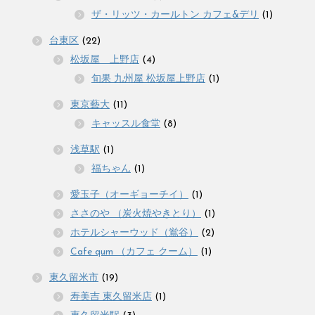
ザ・リッツ・カールトン カフェ&デリ
(1)
台東区
(22)
松坂屋 上野店
(4)
旬果 九州屋 松坂屋上野店
(1)
東京藝大
(11)
キャッスル食堂
(8)
浅草駅
(1)
福ちゃん
(1)
愛玉子（オーギョーチイ）
(1)
ささのや （炭火焼やきとり）
(1)
ホテルシャーウッド（鴬谷）
(2)
Cafe qum （カフェ クーム）
(1)
東久留米市
(19)
寿美吉 東久留米店
(1)