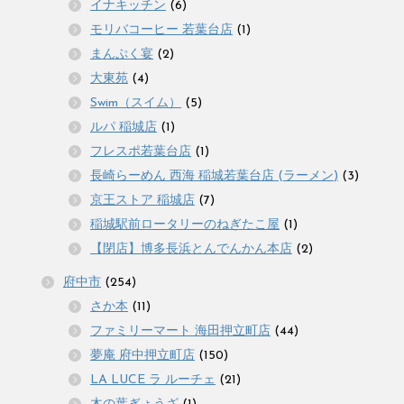
イナキッチン
(6)
モリバコーヒー 若葉台店
(1)
まんぷく宴
(2)
大東苑
(4)
Swim（スイム）
(5)
ルパ 稲城店
(1)
フレスポ若葉台店
(1)
長崎らーめん 西海 稲城若葉台店 (ラーメン)
(3)
京王ストア 稲城店
(7)
稲城駅前ロータリーのねぎたこ屋
(1)
【閉店】博多長浜とんでんかん本店
(2)
府中市
(254)
さか本
(11)
ファミリーマート 海田押立町店
(44)
夢庵 府中押立町店
(150)
LA LUCE ラ ルーチェ
(21)