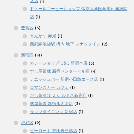
ス店
(1)
ドトールコーヒーショップ 帝京大学医学部付属病院
店
(1)
豊島区
(3)
とんかつ 赤尾
(1)
西武線池袋駅 構内 地下 スナックイン
(2)
新宿区
(14)
カレーショップ C&C 新宿本店
(3)
すし屋銀蔵 新宿センタービル店
(4)
デニッシュバー 新宿小田急エース店
(1)
ロマンスカー カフェ
(1)
だし茶漬け えん ルミネ新宿店
(1)
林屋茶園 新宿ルミネ店
(3)
ラッツダイニング 新宿店
(1)
渋谷区
(2)
ピーロート 恵比寿三越店
(1)