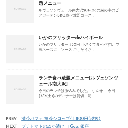
題メニュー
ルヴェソンヴェール南大沢2014.08の森の中のビ
アガーデンBBQ食べ放題コース ...
いかのフリッターdeハイボール
いかのフリッター 480円 小さくて食べやすい マ
ヨネーズに ソース ごちそうさ ...
ランチ食べ放題メニュー[ルヴェソンヴ
ェール南大沢]
今日のランチは激込みでした。 なんせ、 今日
(3/9(土))のディナーは貸切、明 ...
PREV
濃茶パフェ 抹茶シロップ付 800円(税抜)
NEXT
プチトマトのぬか漬け ［Goss 銀座］