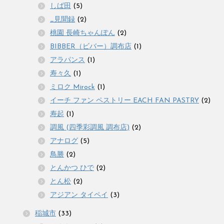
しば田
(5)
_見聞録
(2)
桃園 長崎ちゃんぽん
(2)
BIBBER（ビバー）調布店
(1)
アラパンス
(1)
寿々久
(1)
ミロク Mirock
(1)
イーチ ファン ペストリー EACH FAN PASTRY
(2)
寿起
(1)
調風 (四季彩調風 調布店)
(2)
アナログ
(5)
鳥勝
(2)
とんかつ ひで
(2)
とん松
(2)
アジアン タイペイ
(3)
稲城市
(33)