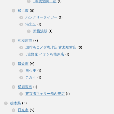
_蕎麦酒房 笙
(1)
横浜市
(2)
ハングリータイガー
(1)
港北区
(1)
新横浜駅
(1)
相模原市
(4)
珈琲所コメダ珈琲店 古淵駅前店
(3)
_吉野家 イオン相模原店
(1)
鎌倉市
(2)
無心庵
(1)
こ寿々
(1)
横須賀市
(1)
東京湾フェリー船内売店
(1)
栃木県
(5)
日光市
(5)