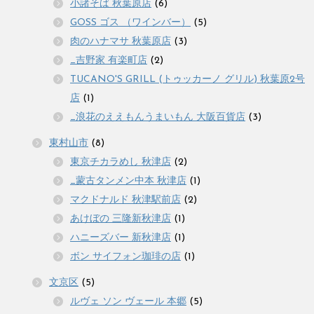
小諸そば 秋葉原店
(6)
GOSS ゴス （ワインバー）
(5)
肉のハナマサ 秋葉原店
(3)
_吉野家 有楽町店
(2)
TUCANO'S GRILL (トゥッカーノ グリル) 秋葉原2号
店
(1)
_浪花のええもんうまいもん 大阪百貨店
(3)
東村山市
(8)
東京チカラめし 秋津店
(2)
_蒙古タンメン中本 秋津店
(1)
マクドナルド 秋津駅前店
(2)
あけぼの 三隆新秋津店
(1)
ハニーズバー 新秋津店
(1)
ボン サイフォン珈琲の店
(1)
文京区
(5)
ルヴェ ソン ヴェール 本郷
(5)