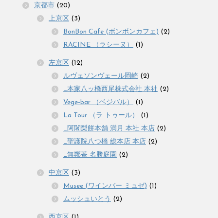
京都市
(20)
上京区
(3)
BonBon Cafe (ボンボンカフェ)
(2)
RACINE （ラシーヌ）
(1)
左京区
(12)
ルヴェソンヴェール岡崎
(2)
_本家八ッ橋西尾株式会社 本社
(2)
Vege-bar （ベジバル）
(1)
La Tour （ラ トゥール）
(1)
_阿闍梨餅本舗 満月 本社 本店
(2)
_聖護院八つ橋 総本店 本店
(2)
_無鄰菴 名勝庭園
(2)
中京区
(3)
Musee (ワインバー ミュゼ)
(1)
ムッシュいとう
(2)
西京区
(1)