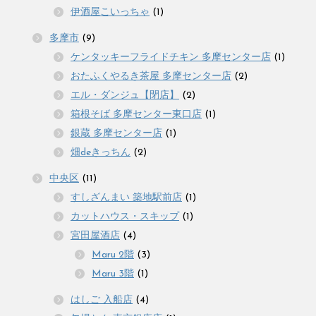
伊酒屋こいっちゃ
(1)
多摩市
(9)
ケンタッキーフライドチキン 多摩センター店
(1)
おたふくやるき茶屋 多摩センター店
(2)
エル・ダンジュ【閉店】
(2)
箱根そば 多摩センター東口店
(1)
銀蔵 多摩センター店
(1)
畑deきっちん
(2)
中央区
(11)
すしざんまい 築地駅前店
(1)
カットハウス・スキップ
(1)
宮田屋酒店
(4)
Maru 2階
(3)
Maru 3階
(1)
はしご 入船店
(4)