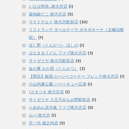
いなば和幸_南大沢店
(1)
築地銀だこ 南大沢店
(5)
マクドナルド 南大沢駅前店
(30)
リストランテ タベルナーラ ボキボキーナ（太極治療
院）
(7)
ほし野（とんかつ） ほしの
(1)
はなまるうどん ファブ南大沢店
(3)
サイゼリヤ 南大沢駅前店
(5)
金の豚 おか田（とんかつ）
(3)
【閉店】銀座コージーコーナー フレンテ南大沢店
(1)
小山内裏公園 バーベキュー広場
(1)
Jスタジオ 南大沢店
(1)
サイゼリヤ 八王子みなみ野駅前店
(1)
らあめん花月嵐 ファブ南大沢店
(2)
ルパ 南大沢
(1)
天一坊 堀之内店
(5)