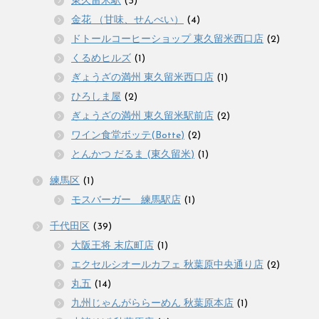
東久留米駅
(3)
金花 （甘味、せんべい）
(4)
ドトールコーヒーショップ 東久留米西口店
(2)
くるめヒルズ
(1)
ぎょうざの満州 東久留米西口店
(1)
ひろしま屋
(2)
ぎょうざの満州 東久留米駅前店
(2)
ワイン食堂ボッテ(Botte)
(2)
とんかつ だるま (東久留米)
(1)
練馬区
(1)
モスバーガー 練馬駅店
(1)
千代田区
(39)
大阪王将 末広町店
(1)
エクセルシオールカフェ 秋葉原中央通り店
(2)
丸五
(14)
九州じゃんがららーめん 秋葉原本店
(1)