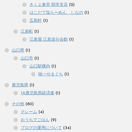
きくよ食堂 朝市支店
(2)
はこだて塩らーめん しなの
(1)
五島軒
(1)
江差町
(1)
江差屋 江差追分会館
(1)
山口県
(1)
山口市
(1)
山口駅構内
(1)
味一やまぐち
(1)
鹿児島県
(1)
JA鹿児島県経済連
(1)
その他
(80)
クレーム
(4)
おうちでごはん
(9)
ブログの運用について
(34)