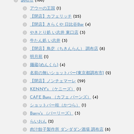
調布市
(166)
アウーの王国
(1)
【閉店】カフェリッチ
(25)
【閉店】きらくや 日比谷Bar
(4)
やきとり処 い志井 東口店
(3)
牛たん処 い志井
(3)
【閉店】鳥赱（ちきんらん） 調布店
(8)
明月苑
(1)
麺蔵(めんくら)
(4)
名前の無いショットバー[東京都調布市]
(2)
【閉店】ノンチェマーレ
(59)
KENNY's （ケニーズ）
(1)
CAFE Buns （カフェ バーンズ）
(4)
ショットバー桂（かつら）
(1)
Barry's （バーリーズ）
(3)
らいおん
(2)
肉汁餃子製作所 ダンダダン酒場 調布店
(8)