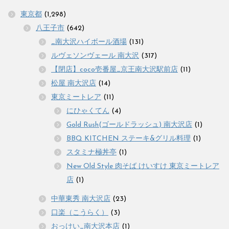
東京都
(1,298)
八王子市
(642)
_南大沢ハイボール酒場
(131)
ルヴェソンヴェール 南大沢
(317)
【閉店】coco壱番屋_京王南大沢駅前店
(11)
松屋 南大沢店
(14)
東京ミートレア
(11)
にひゃくてん
(4)
Gold Rush(ゴールドラッシュ) 南大沢店
(1)
BBQ KITCHEN ステーキ&グリル料理
(1)
スタミナ極丼亭
(1)
New Old Style 肉そば けいすけ 東京ミートレア
店
(1)
中華東秀 南大沢店
(23)
口楽（こうらく）
(3)
おっけい_南大沢本店
(1)