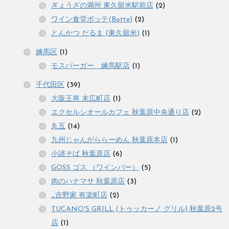
ぎょうざの満州 東久留米駅前店
(2)
ワイン食堂ボッテ(Botte)
(2)
とんかつ だるま (東久留米)
(1)
練馬区
(1)
モスバーガー 練馬駅店
(1)
千代田区
(39)
大阪王将 末広町店
(1)
エクセルシオールカフェ 秋葉原中央通り店
(2)
丸五
(14)
九州じゃんがららーめん 秋葉原本店
(1)
小諸そば 秋葉原店
(6)
GOSS ゴス （ワインバー）
(5)
肉のハナマサ 秋葉原店
(3)
_吉野家 有楽町店
(2)
TUCANO'S GRILL (トゥッカーノ グリル) 秋葉原2号
店
(1)