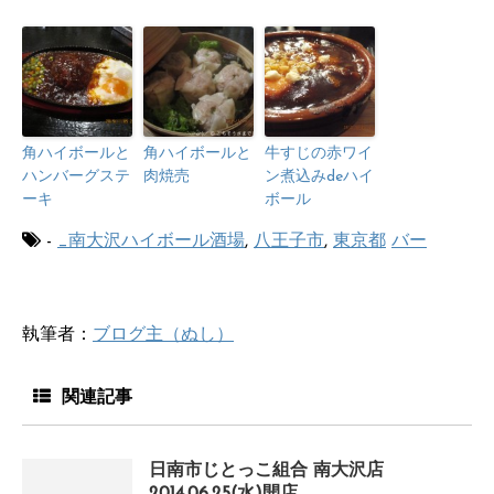
角ハイボールと
角ハイボールと
牛すじの赤ワイ
ハンバーグステ
肉焼売
ン煮込みdeハイ
ーキ
ボール
-
_南大沢ハイボール酒場
,
八王子市
,
東京都
バー
執筆者：
ブログ主（ぬし）
関連記事
日南市じとっこ組合 南大沢店