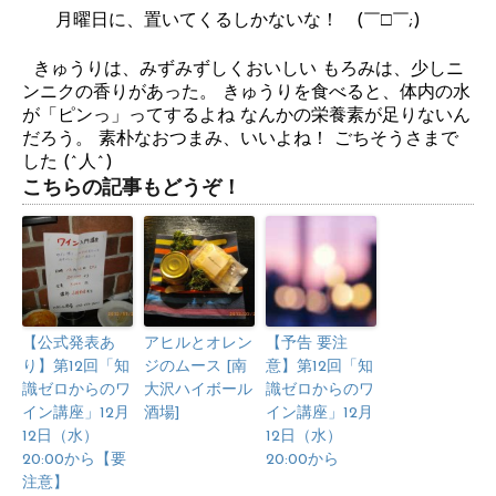
月曜日に、置いてくるしかないな！ (￣□￣;)
きゅうりは、みずみずしくおいしい もろみは、少しニ
ンニクの香りがあった。 きゅうりを食べると、体内の水
が「ピンっ」ってするよね なんかの栄養素が足りないん
だろう。 素朴なおつまみ、いいよね！ ごちそうさまで
した (^人^)
こちらの記事もどうぞ！
【公式発表あ
アヒルとオレン
【予告 要注
り】第12回「知
ジのムース [南
意】第12回「知
識ゼロからのワ
大沢ハイボール
識ゼロからのワ
イン講座」12月
酒場]
イン講座」12月
12日（水）
12日（水）
20:00から【要
20:00から
注意】