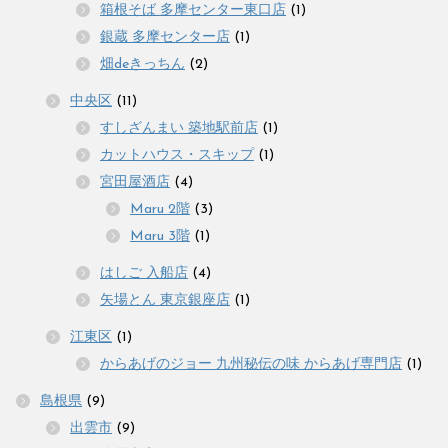
箱根そば 多摩センター東口店
(1)
銀蔵 多摩センター店
(1)
畑deきっちん
(2)
中央区
(11)
すしざんまい 築地駅前店
(1)
カットハウス・スキップ
(1)
宮田屋酒店
(4)
Maru 2階
(3)
Maru 3階
(1)
はしご 入船店
(4)
矢場とん 東京銀座店
(1)
江東区
(1)
からあげのジョー 九州秘伝の味 からあげ専門店
(1)
島根県
(9)
出雲市
(9)