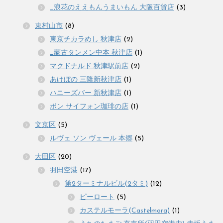
_浪花のええもんうまいもん 大阪百貨店
(3)
東村山市
(8)
東京チカラめし 秋津店
(2)
_蒙古タンメン中本 秋津店
(1)
マクドナルド 秋津駅前店
(2)
あけぼの 三隆新秋津店
(1)
ハニーズバー 新秋津店
(1)
ボン サイフォン珈琲の店
(1)
文京区
(5)
ルヴェ ソン ヴェール 本郷
(5)
大田区
(20)
羽田空港
(17)
第2ターミナルビル(2タミ)
(12)
ピーロート
(5)
カステルモーラ(Castelmora)
(1)