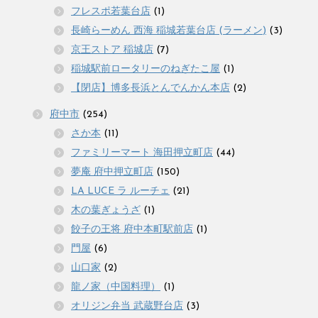
フレスポ若葉台店
(1)
長崎らーめん 西海 稲城若葉台店 (ラーメン)
(3)
京王ストア 稲城店
(7)
稲城駅前ロータリーのねぎたこ屋
(1)
【閉店】博多長浜とんでんかん本店
(2)
府中市
(254)
さか本
(11)
ファミリーマート 海田押立町店
(44)
夢庵 府中押立町店
(150)
LA LUCE ラ ルーチェ
(21)
木の葉ぎょうざ
(1)
餃子の王将 府中本町駅前店
(1)
門屋
(6)
山口家
(2)
龍ノ家（中国料理）
(1)
オリジン弁当 武蔵野台店
(3)