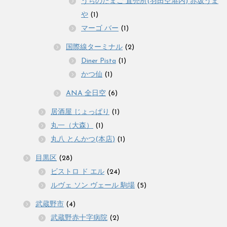
うちのたまご 直売所(羽田空港内) 赤坂うま
や
(1)
マーゴ バー
(1)
国際線ターミナル
(2)
Diner Pista
(1)
かつ仙
(1)
ANA 全日空
(6)
居酒屋 じょっぱり
(1)
丸一（大森）
(1)
丸八 とんかつ(本店)
(1)
目黒区
(28)
ビストロ ド エル
(24)
ルヴェ ソン ヴェール 駒場
(5)
武蔵野市
(4)
武蔵野赤十字病院
(2)