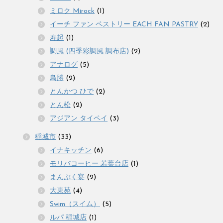
ミロク Mirock
(1)
イーチ ファン ペストリー EACH FAN PASTRY
(2)
寿起
(1)
調風 (四季彩調風 調布店)
(2)
アナログ
(5)
鳥勝
(2)
とんかつ ひで
(2)
とん松
(2)
アジアン タイペイ
(3)
稲城市
(33)
イナキッチン
(6)
モリバコーヒー 若葉台店
(1)
まんぷく宴
(2)
大東苑
(4)
Swim（スイム）
(5)
ルパ 稲城店
(1)