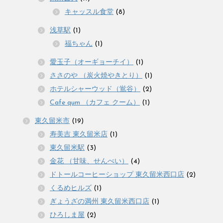
キャッスル食堂
(8)
浅草駅
(1)
福ちゃん
(1)
愛玉子（オーギョーチイ）
(1)
ささのや （炭火焼やきとり）
(1)
ホテルシャーウッド（鴬谷）
(2)
Cafe qum （カフェ クーム）
(1)
東久留米市
(19)
寿美吉 東久留米店
(1)
東久留米駅
(3)
金花 （甘味、せんべい）
(4)
ドトールコーヒーショップ 東久留米西口店
(2)
くるめヒルズ
(1)
ぎょうざの満州 東久留米西口店
(1)
ひろしま屋
(2)