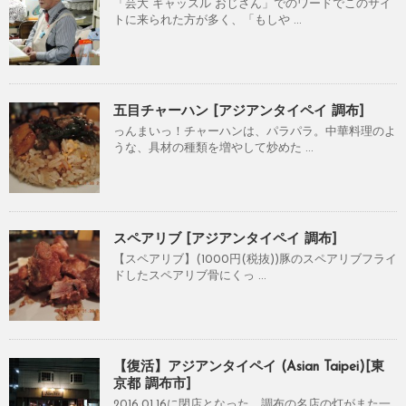
「芸大 キャッスル おじさん」でのワードでこのサイ
トに来られた方が多く、「もしや ...
五目チャーハン [アジアンタイペイ 調布]
っんまいっ！チャーハンは、パラパラ。中華料理のよ
うな、具材の種類を増やして炒めた ...
スペアリブ [アジアンタイペイ 調布]
【スペアリブ】(1000円(税抜))豚のスペアリブフライ
ドしたスペアリブ骨にくっ ...
【復活】アジアンタイペイ (Asian Taipei)[東
京都 調布市]
2016.01.16に閉店となった。調布の名店の灯がまた一