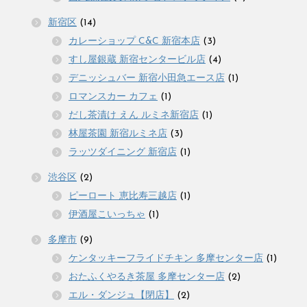
新宿区
(14)
カレーショップ C&C 新宿本店
(3)
すし屋銀蔵 新宿センタービル店
(4)
デニッシュバー 新宿小田急エース店
(1)
ロマンスカー カフェ
(1)
だし茶漬け えん ルミネ新宿店
(1)
林屋茶園 新宿ルミネ店
(3)
ラッツダイニング 新宿店
(1)
渋谷区
(2)
ピーロート 恵比寿三越店
(1)
伊酒屋こいっちゃ
(1)
多摩市
(9)
ケンタッキーフライドチキン 多摩センター店
(1)
おたふくやるき茶屋 多摩センター店
(2)
エル・ダンジュ【閉店】
(2)