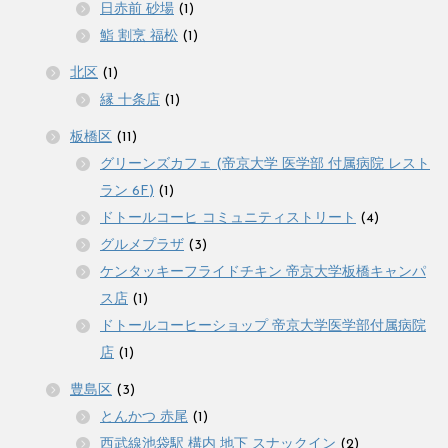
日赤前 砂場
(1)
鮨 割烹 福松
(1)
北区
(1)
縁 十条店
(1)
板橋区
(11)
グリーンズカフェ (帝京大学 医学部 付属病院 レスト
ラン 6F)
(1)
ドトールコーヒ コミュニティストリート
(4)
グルメプラザ
(3)
ケンタッキーフライドチキン 帝京大学板橋キャンパ
ス店
(1)
ドトールコーヒーショップ 帝京大学医学部付属病院
店
(1)
豊島区
(3)
とんかつ 赤尾
(1)
西武線池袋駅 構内 地下 スナックイン
(2)