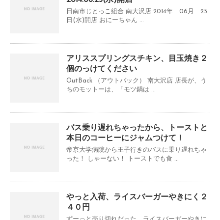
2014.06.25(水)開店
日南市じとっこ組合 南大沢店 2014年 06月 25
日(水)開店 おにーちゃん ...
アリススプリングスチキン、目玉焼き２
個のっけてください
OutBack （アウトバック） 南大沢店 店長が、う
ちのモットーは、「モツ鍋は ...
バス乗り遅れちゃったから、トーストと
本日のコーヒーにジャムつけて！
帝京大学病院から王子行きのバスに乗り遅れちゃ
った！ しゃーない！ トーストでも食 ...
やっと入荷、ライスバーガーやきにく２
４０円
ずーっと売り切れだった、ライスバーガーやきに