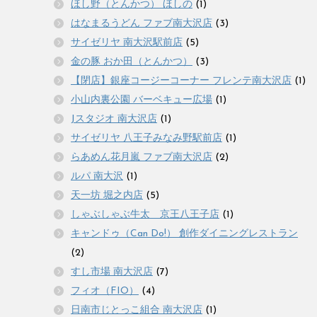
ほし野（とんかつ） ほしの
(1)
はなまるうどん ファブ南大沢店
(3)
サイゼリヤ 南大沢駅前店
(5)
金の豚 おか田（とんかつ）
(3)
【閉店】銀座コージーコーナー フレンテ南大沢店
(1)
小山内裏公園 バーベキュー広場
(1)
Jスタジオ 南大沢店
(1)
サイゼリヤ 八王子みなみ野駅前店
(1)
らあめん花月嵐 ファブ南大沢店
(2)
ルパ 南大沢
(1)
天一坊 堀之内店
(5)
しゃぶしゃぶ牛太 京王八王子店
(1)
キャンドゥ（Can Do!） 創作ダイニングレストラン
(2)
すし市場 南大沢店
(7)
フィオ（FIO）
(4)
日南市じとっこ組合 南大沢店
(1)