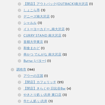
【閉店】アウトバック(OUTBACK)南大沢店
(1)
しょこら亭
(3)
デニーズ南大沢店
(1)
シャルル
(3)
イトーヨーカドー_南大沢店
(1)
CURRY STAND 南大沢店
(1)
首都大学東京
(1)
和食まかど
(1)
串かつ でんがな 南大沢店
(2)
Butter (バター)
(1)
調布市
(166)
アウーの王国
(1)
【閉店】カフェリッチ
(25)
【閉店】きらくや 日比谷Bar
(4)
やきとり処 い志井 東口店
(3)
牛たん処 い志井
(3)