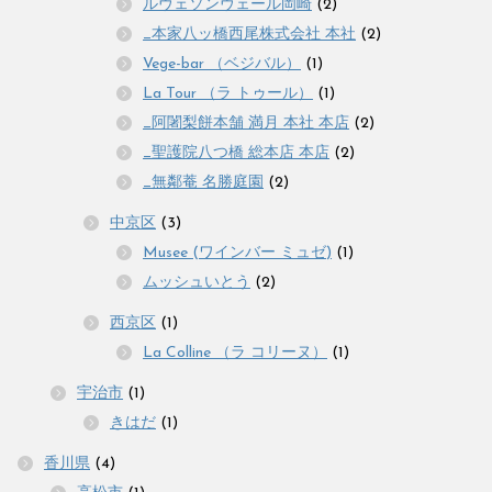
ルヴェソンヴェール岡崎
(2)
_本家八ッ橋西尾株式会社 本社
(2)
Vege-bar （ベジバル）
(1)
La Tour （ラ トゥール）
(1)
_阿闍梨餅本舗 満月 本社 本店
(2)
_聖護院八つ橋 総本店 本店
(2)
_無鄰菴 名勝庭園
(2)
中京区
(3)
Musee (ワインバー ミュゼ)
(1)
ムッシュいとう
(2)
西京区
(1)
La Colline （ラ コリーヌ）
(1)
宇治市
(1)
きはだ
(1)
香川県
(4)