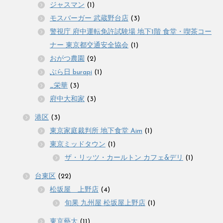
ジャスマン
(1)
モスバーガー 武蔵野台店
(3)
警視庁 府中運転免許試験場 地下1階 食堂・喫茶コー
ナー 東京都交通安全協会
(1)
おがつ農園
(2)
ぶら日 burapi
(1)
_栄華
(3)
府中大和家
(3)
港区
(3)
東京家庭裁判所 地下食堂 Aim
(1)
東京ミッドタウン
(1)
ザ・リッツ・カールトン カフェ&デリ
(1)
台東区
(22)
松坂屋 上野店
(4)
旬果 九州屋 松坂屋上野店
(1)
東京藝大
(11)