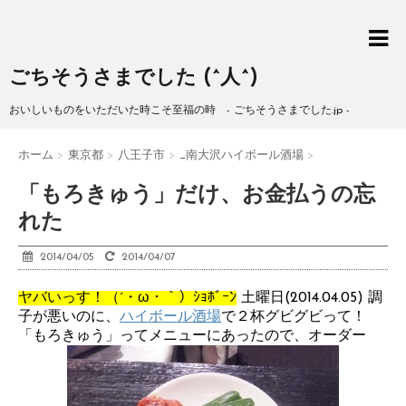
ごちそうさまでした (^人^)
おいしいものをいただいた時こそ至福の時 - ごちそうさまでした.jp -
ホーム
>
東京都
>
八王子市
>
_南大沢ハイボール酒場
>
「もろきゅう」だけ、お金払うの忘
れた
2014/04/05
2014/04/07
ヤバいっす！（´・ω・｀）ｼｮﾎﾞｰﾝ
土曜日(2014.04.05) 調
子が悪いのに、
ハイボール酒場
で２杯グビグビって！
「もろきゅう」ってメニューにあったので、オーダー