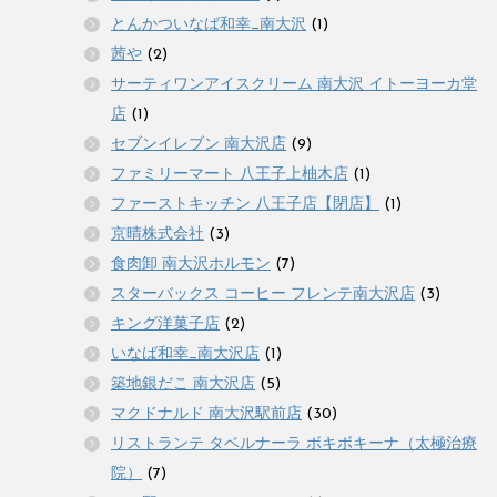
とんかついなば和幸_南大沢
(1)
茜や
(2)
サーティワンアイスクリーム 南大沢 イトーヨーカ堂
店
(1)
セブンイレブン 南大沢店
(9)
ファミリーマート 八王子上柚木店
(1)
ファーストキッチン 八王子店【閉店】
(1)
京晴株式会社
(3)
食肉卸 南大沢ホルモン
(7)
スターバックス コーヒー フレンテ南大沢店
(3)
キング洋菓子店
(2)
いなば和幸_南大沢店
(1)
築地銀だこ 南大沢店
(5)
マクドナルド 南大沢駅前店
(30)
リストランテ タベルナーラ ボキボキーナ（太極治療
院）
(7)