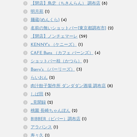
【閉店】鳥赱（ちきんらん） 調布店
(8)
明月苑
(1)
麺蔵(めんくら)
(4)
名前の無いショットバー[東京都調布市]
(2)
【閉店】ノンチェマーレ
(59)
KENNY's （ケニーズ）
(1)
CAFE Buns （カフェ バーンズ）
(4)
ショットバー桂（かつら）
(1)
Barry's （バーリーズ）
(3)
らいおん
(2)
肉汁餃子製作所 ダンダダン酒場 調布店
(8)
しば田
(5)
_見聞録
(2)
桃園 長崎ちゃんぽん
(2)
BIBBER（ビバー）調布店
(1)
アラパンス
(1)
寿々久
(1)