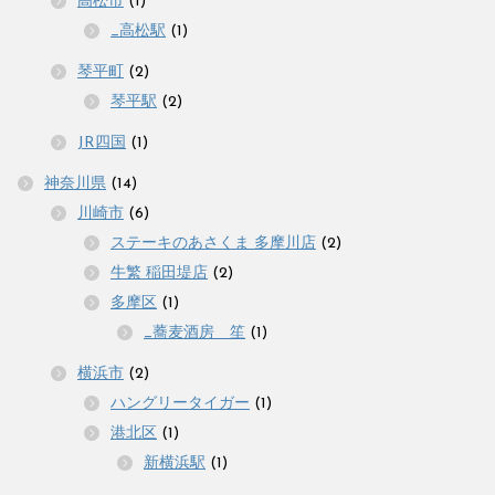
高松市
(1)
_高松駅
(1)
琴平町
(2)
琴平駅
(2)
JR四国
(1)
神奈川県
(14)
川崎市
(6)
ステーキのあさくま 多摩川店
(2)
牛繁 稲田堤店
(2)
多摩区
(1)
_蕎麦酒房 笙
(1)
横浜市
(2)
ハングリータイガー
(1)
港北区
(1)
新横浜駅
(1)