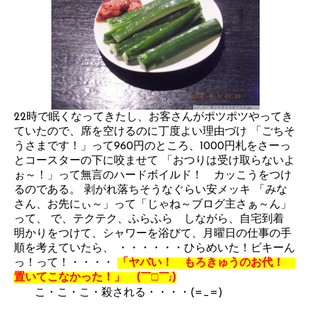
22時で眠くなってきたし、お客さんがポツポツやってき
ていたので、席を空けるのに丁度よい理由づけ 「ごちそ
うさまです！」って960円のところ、1000円札をさーっ
とコースターの下に咬ませて 「おつりは受け取らないよ
ぉ～！」って無言のハードボイルド！ カッこうをつけ
るのである。 剥がれ落ちそうなぐらい安メッキ 「みな
さん、お先にぃ～」って「じゃね～ブログ主さぁ～ん」
って、 で、テクテク、ふらふら しながら、自宅到着
明かりをつけて、シャワーを浴びて、月曜日の仕事の手
順を考えていたら、 ・・・・・・ひらめいた！ビキーん
っ！って！・・・・
「ヤバい！ もろきゅうのお代！
置いてこなかった！」 (￣□￣;)
こ・こ・こ・殺される・・・・(=_=)