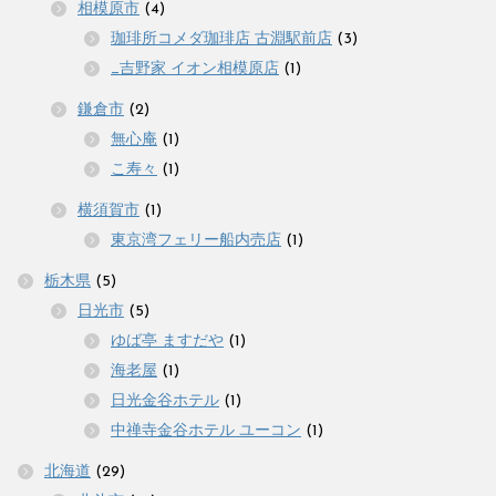
相模原市
(4)
珈琲所コメダ珈琲店 古淵駅前店
(3)
_吉野家 イオン相模原店
(1)
鎌倉市
(2)
無心庵
(1)
こ寿々
(1)
横須賀市
(1)
東京湾フェリー船内売店
(1)
栃木県
(5)
日光市
(5)
ゆば亭 ますだや
(1)
海老屋
(1)
日光金谷ホテル
(1)
中禅寺金谷ホテル ユーコン
(1)
北海道
(29)