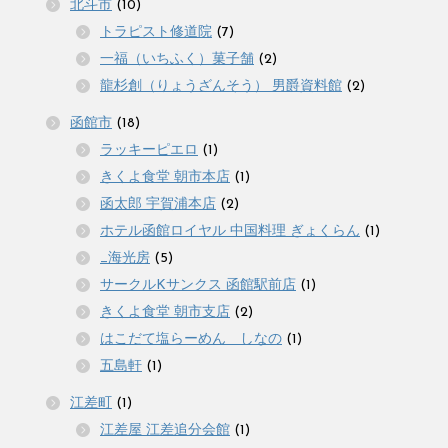
北斗市
(10)
トラピスト修道院
(7)
一福（いちふく）菓子舗
(2)
龍杉創（りょうざんそう） 男爵資料館
(2)
函館市
(18)
ラッキーピエロ
(1)
きくよ食堂 朝市本店
(1)
函太郎 宇賀浦本店
(2)
ホテル函館ロイヤル 中国料理 ぎょくらん
(1)
_海光房
(5)
サークルKサンクス 函館駅前店
(1)
きくよ食堂 朝市支店
(2)
はこだて塩らーめん しなの
(1)
五島軒
(1)
江差町
(1)
江差屋 江差追分会館
(1)