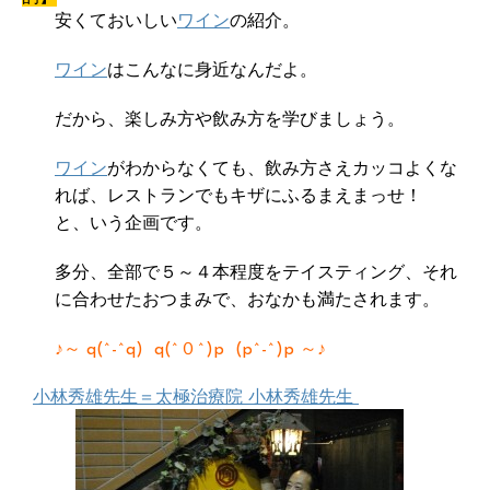
安くておいしい
ワイン
の紹介。
ワイン
はこんなに身近なんだよ。
だから、楽しみ方や飲み方を学びましょう。
ワイン
がわからなくても、飲み方さえカッコよくな
れば、レストランでもキザにふるまえまっせ！
と、いう企画です。
多分、全部で５～４本程度をテイスティング、それ
に合わせたおつまみで、おなかも満たされます。
♪～ q(^-^q) q(^０^)p (p^-^)p ～♪
小林秀雄先生＝太極治療院 小林秀雄先生