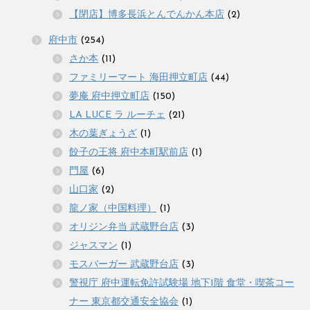
【閉店】博多長浜とんでんかん本店
(2)
府中市
(254)
さか本
(11)
ファミリーマート 海田押立町店
(44)
夢庵 府中押立町店
(150)
LA LUCE ラ ルーチェ
(21)
木の葉ぎょうざ
(1)
餃子の王将 府中本町駅前店
(1)
門屋
(6)
山口家
(2)
龍ノ家（中国料理）
(1)
オリジン弁当 武蔵野台店
(3)
ジャスマン
(1)
モスバーガー 武蔵野台店
(3)
警視庁 府中運転免許試験場 地下1階 食堂・喫茶コー
ナー 東京都交通安全協会
(1)