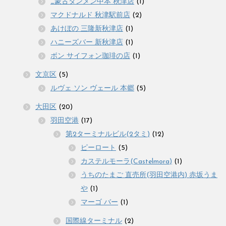
_蒙古タンメン中本 秋津店
(1)
マクドナルド 秋津駅前店
(2)
あけぼの 三隆新秋津店
(1)
ハニーズバー 新秋津店
(1)
ボン サイフォン珈琲の店
(1)
文京区
(5)
ルヴェ ソン ヴェール 本郷
(5)
大田区
(20)
羽田空港
(17)
第2ターミナルビル(2タミ)
(12)
ピーロート
(5)
カステルモーラ(Castelmora)
(1)
うちのたまご 直売所(羽田空港内) 赤坂うま
や
(1)
マーゴ バー
(1)
国際線ターミナル
(2)