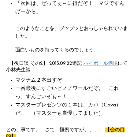
「次回は、ぜってぇ～に得だぞ！ マジですん
げーから」
このようなことを、ブツブツとおっしゃられていま
した。
面白いものを持ってくるのでしょう。
【後日談 その2】 2013.09.22追記
ハイボール酒場
にて
小林先生談
マグナム２本出すぞ
一番最後にすごいピノノワールだぞ。 これ
っ、すんごいぞぉ～！
マスタープレゼンツの１本は、カバ（Cava）
だ。 （マスターも自慢してました）
との、事です。 さて、恒例ですが、、、、
【会の目
的】