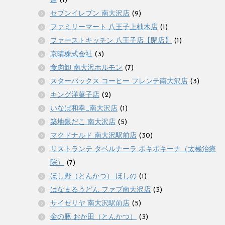
店
(1)
セブンイレブン 南大沢店
(9)
ファミリーマート 八王子上柚木店
(1)
ファーストキッチン 八王子店【閉店】
(1)
京晴株式会社
(3)
食肉卸 南大沢ホルモン
(7)
スターバックス コーヒー フレンテ南大沢店
(3)
キング洋菓子店
(2)
いなば和幸_南大沢店
(1)
築地銀だこ 南大沢店
(5)
マクドナルド 南大沢駅前店
(30)
リストランテ タベルナーラ ボキボキーナ（太極治療
院）
(7)
ほし野（とんかつ） ほしの
(1)
はなまるうどん ファブ南大沢店
(3)
サイゼリヤ 南大沢駅前店
(5)
金の豚 おか田（とんかつ）
(3)