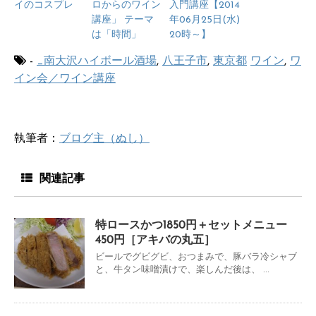
イのコスプレ
ロからのワイン
入門講座【2014
講座」 テーマ
年06月25日(水)
は「時間」
20時～】
-
_南大沢ハイボール酒場
,
八王子市
,
東京都
ワイン
,
ワ
イン会／ワイン講座
執筆者：
ブログ主（ぬし）
関連記事
特ロースかつ1850円＋セットメニュー
450円［アキバの丸五］
ビールでグビグビ、おつまみで、豚バラ冷シャブ
と、牛タン味噌漬けで、楽しんだ後は、 ...