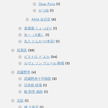
Diner Pista
(1)
かつ仙
(1)
ANA 全日空
(6)
居酒屋 じょっぱり
(1)
丸一（大森）
(1)
丸八 とんかつ(本店)
(1)
目黒区
(28)
ビストロ ド エル
(24)
ルヴェ ソン ヴェール 駒場
(5)
武蔵野市
(4)
武蔵野赤十字病院
(2)
日赤前 砂場
(1)
鮨 割烹 福松
(1)
北区
(1)
縁 十条店
(1)