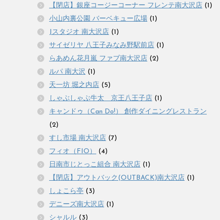
【閉店】銀座コージーコーナー フレンテ南大沢店
(1)
小山内裏公園 バーベキュー広場
(1)
Jスタジオ 南大沢店
(1)
サイゼリヤ 八王子みなみ野駅前店
(1)
らあめん花月嵐 ファブ南大沢店
(2)
ルパ 南大沢
(1)
天一坊 堀之内店
(5)
しゃぶしゃぶ牛太 京王八王子店
(1)
キャンドゥ（Can Do!） 創作ダイニングレストラン
(2)
すし市場 南大沢店
(7)
フィオ（FIO）
(4)
日南市じとっこ組合 南大沢店
(1)
【閉店】アウトバック(OUTBACK)南大沢店
(1)
しょこら亭
(3)
デニーズ南大沢店
(1)
シャルル
(3)