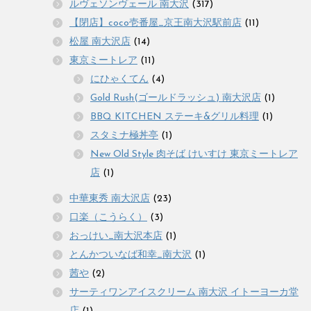
ルヴェソンヴェール 南大沢
(317)
【閉店】coco壱番屋_京王南大沢駅前店
(11)
松屋 南大沢店
(14)
東京ミートレア
(11)
にひゃくてん
(4)
Gold Rush(ゴールドラッシュ) 南大沢店
(1)
BBQ KITCHEN ステーキ&グリル料理
(1)
スタミナ極丼亭
(1)
New Old Style 肉そば けいすけ 東京ミートレア
店
(1)
中華東秀 南大沢店
(23)
口楽（こうらく）
(3)
おっけい_南大沢本店
(1)
とんかついなば和幸_南大沢
(1)
茜や
(2)
サーティワンアイスクリーム 南大沢 イトーヨーカ堂