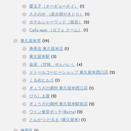
愛玉子（オーギョーチイ）
(1)
ささのや （炭火焼やきとり）
(1)
ホテルシャーウッド（鴬谷）
(2)
Cafe qum （カフェ クーム）
(1)
東久留米市
(19)
寿美吉 東久留米店
(1)
東久留米駅
(3)
金花 （甘味、せんべい）
(4)
ドトールコーヒーショップ 東久留米西口店
(2)
くるめヒルズ
(1)
ぎょうざの満州 東久留米西口店
(1)
ひろしま屋
(2)
ぎょうざの満州 東久留米駅前店
(2)
ワイン食堂ボッテ(Botte)
(2)
とんかつ だるま (東久留米)
(1)
練馬区
(1)