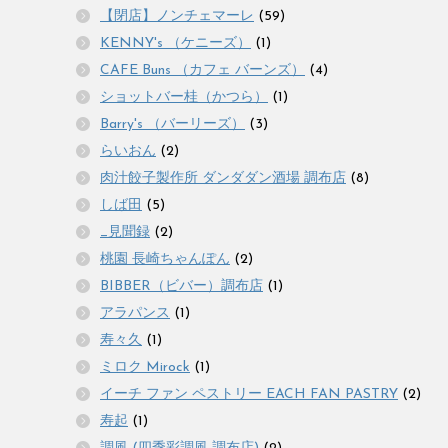
【閉店】ノンチェマーレ
(59)
KENNY's （ケニーズ）
(1)
CAFE Buns （カフェ バーンズ）
(4)
ショットバー桂（かつら）
(1)
Barry's （バーリーズ）
(3)
らいおん
(2)
肉汁餃子製作所 ダンダダン酒場 調布店
(8)
しば田
(5)
_見聞録
(2)
桃園 長崎ちゃんぽん
(2)
BIBBER（ビバー）調布店
(1)
アラパンス
(1)
寿々久
(1)
ミロク Mirock
(1)
イーチ ファン ペストリー EACH FAN PASTRY
(2)
寿起
(1)