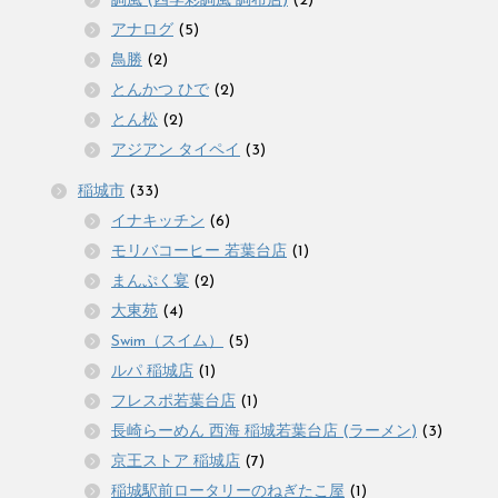
調風 (四季彩調風 調布店)
(2)
アナログ
(5)
鳥勝
(2)
とんかつ ひで
(2)
とん松
(2)
アジアン タイペイ
(3)
稲城市
(33)
イナキッチン
(6)
モリバコーヒー 若葉台店
(1)
まんぷく宴
(2)
大東苑
(4)
Swim（スイム）
(5)
ルパ 稲城店
(1)
フレスポ若葉台店
(1)
長崎らーめん 西海 稲城若葉台店 (ラーメン)
(3)
京王ストア 稲城店
(7)
稲城駅前ロータリーのねぎたこ屋
(1)