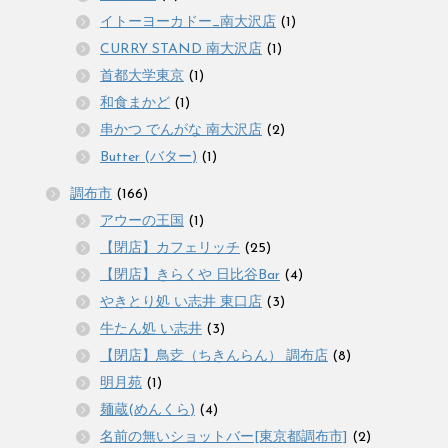
イトーヨーカドー_南大沢店
(1)
CURRY STAND 南大沢店
(1)
首都大学東京
(1)
和食まかど
(1)
串かつ でんがな 南大沢店
(2)
Butter (バター)
(1)
調布市
(166)
アウーの王国
(1)
【閉店】カフェリッチ
(25)
【閉店】きらくや 日比谷Bar
(4)
やきとり処 い志井 東口店
(3)
牛たん処 い志井
(3)
【閉店】鳥赱（ちきんらん） 調布店
(8)
明月苑
(1)
麺蔵(めんくら)
(4)
名前の無いショットバー[東京都調布市]
(2)