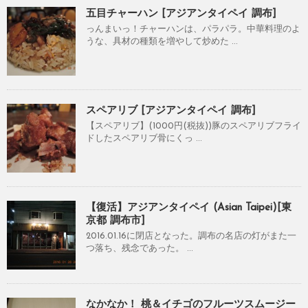
五目チャーハン [アジアンタイペイ 調布]
っんまいっ！チャーハンは、パラパラ。中華料理のよ
うな、具材の種類を増やして炒めた ...
スペアリブ [アジアンタイペイ 調布]
【スペアリブ】(1000円(税抜))豚のスペアリブフライ
ドしたスペアリブ骨にくっ ...
【復活】アジアンタイペイ (Asian Taipei)[東
京都 調布市]
2016.01.16に閉店となった。調布の名店の灯がまた一
つ落ち、残念であった。 ...
なかなか！ 桃＆イチゴのフルーツスムージー