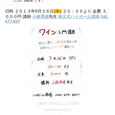
ン
入門講座です。
日時 ２０１３年9月２６日
(木)
２０：００より 会費 ３,
０００円 講師
小林秀雄
先生
南大沢ハイボール酒場
042-
677-8211
【案内】第21回
ワイン
入門講座
【次回2013.9.26(木)】