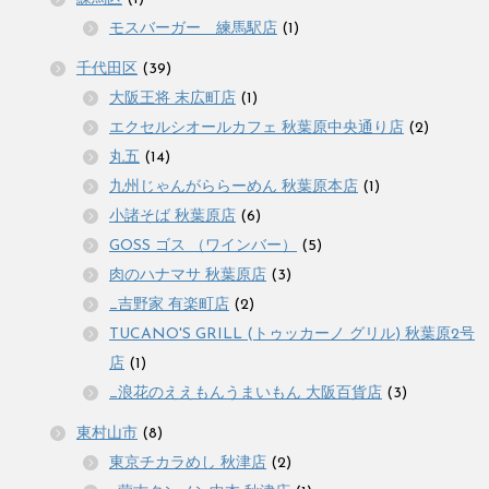
モスバーガー 練馬駅店
(1)
千代田区
(39)
大阪王将 末広町店
(1)
エクセルシオールカフェ 秋葉原中央通り店
(2)
丸五
(14)
九州じゃんがららーめん 秋葉原本店
(1)
小諸そば 秋葉原店
(6)
GOSS ゴス （ワインバー）
(5)
肉のハナマサ 秋葉原店
(3)
_吉野家 有楽町店
(2)
TUCANO'S GRILL (トゥッカーノ グリル) 秋葉原2号
店
(1)
_浪花のええもんうまいもん 大阪百貨店
(3)
東村山市
(8)
東京チカラめし 秋津店
(2)