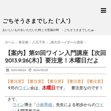
ごちそうさまでした (^人^)
おいしいものをいただいた時こそ至福の時 - ごちそうさまでした.jp -
ホーム
>
東京都
>
八王子市
>
_南大沢ハイボール酒場
>
【案内】第21回ワイン入門講座【次回
2013.9.26(木)】要注意！木曜日だよ
2013/08/29
2014/02/27
【要注意】【要注意】【要注意】【要注意】【要注意】
木曜日
9月の
ワイン
会は、
です。 要注意なのです！
さて、
ワイン
博士「
小林秀雄
」先生による初歩からの
ワイ