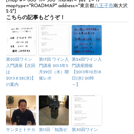
[map w="600" h="300" marker="yes" z="17"
maptype="ROADMAP" address="東京都
八王子市
南大沢
2-2"]
こちらの記事もどうぞ！
第20回ワイン
第17回 ワイン入
第24回ワイン入
入門講座【次回
門講座 2013年5
門講座開催
は
月29日（水）開
【2013年12月18
2013.8.28(水)】
催レポ
日(水) 20時
の案内
～】
サンタとトナカ
第11回「知識ゼ
第30回ワイン