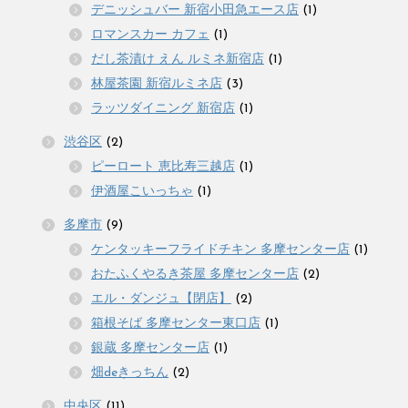
デニッシュバー 新宿小田急エース店
(1)
ロマンスカー カフェ
(1)
だし茶漬け えん ルミネ新宿店
(1)
林屋茶園 新宿ルミネ店
(3)
ラッツダイニング 新宿店
(1)
渋谷区
(2)
ピーロート 恵比寿三越店
(1)
伊酒屋こいっちゃ
(1)
多摩市
(9)
ケンタッキーフライドチキン 多摩センター店
(1)
おたふくやるき茶屋 多摩センター店
(2)
エル・ダンジュ【閉店】
(2)
箱根そば 多摩センター東口店
(1)
銀蔵 多摩センター店
(1)
畑deきっちん
(2)
中央区
(11)