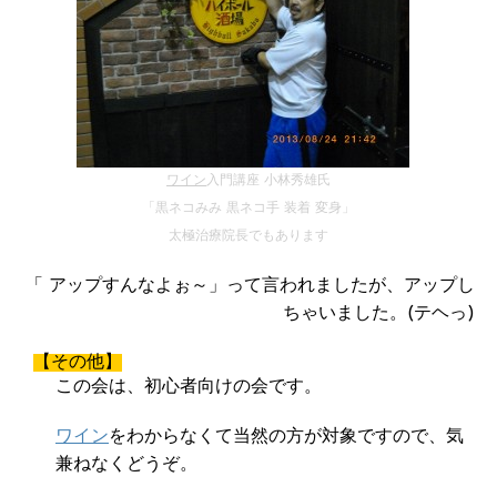
ワイン
入門講座 小林秀雄氏
「黒ネコみみ 黒ネコ手 装着 変身」
太極治療院長でもあります
「 アップすんなよぉ～」って言われましたが、アップし
ちゃいました。(テヘっ)
【その他】
この会は、初心者向けの会です。
ワイン
をわからなくて当然の方が対象ですので、気
兼ねなくどうぞ。