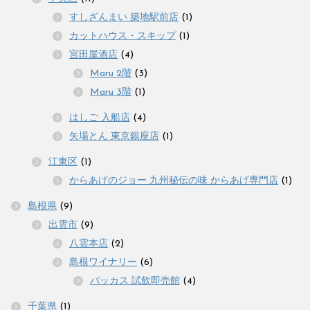
すしざんまい 築地駅前店
(1)
カットハウス・スキップ
(1)
宮田屋酒店
(4)
Maru 2階
(3)
Maru 3階
(1)
はしご 入船店
(4)
矢場とん 東京銀座店
(1)
江東区
(1)
からあげのジョー 九州秘伝の味 からあげ専門店
(1)
島根県
(9)
出雲市
(9)
八雲本店
(2)
島根ワイナリー
(6)
バッカス 試飲即売館
(4)
千葉県
(1)