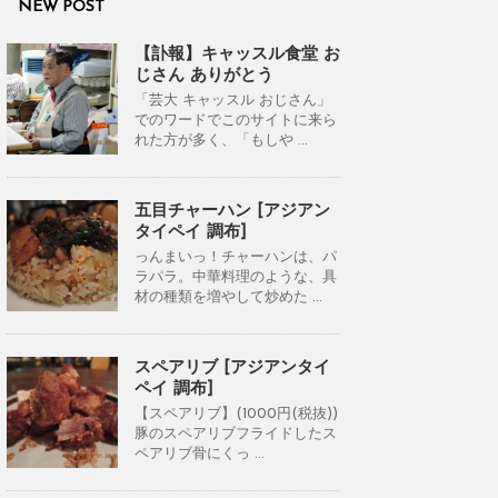
NEW POST
【訃報】キャッスル食堂 お
じさん ありがとう
「芸大 キャッスル おじさん」
でのワードでこのサイトに来ら
れた方が多く、「もしや ...
五目チャーハン [アジアン
タイペイ 調布]
っんまいっ！チャーハンは、パ
ラパラ。中華料理のような、具
材の種類を増やして炒めた ...
スペアリブ [アジアンタイ
ペイ 調布]
【スペアリブ】(1000円(税抜))
豚のスペアリブフライドしたス
ペアリブ骨にくっ ...