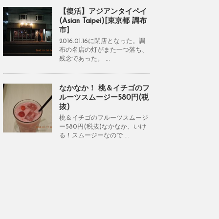
【復活】アジアンタイペイ
(Asian Taipei)[東京都 調布
市]
2016.01.16に閉店となった。調
布の名店の灯がまた一つ落ち、
残念であった。 ...
なかなか！ 桃＆イチゴのフ
ルーツスムージー580円(税
抜)
桃＆イチゴのフルーツスムージ
ー580円(税抜)なかなか、いけ
る！スムージーなので ...