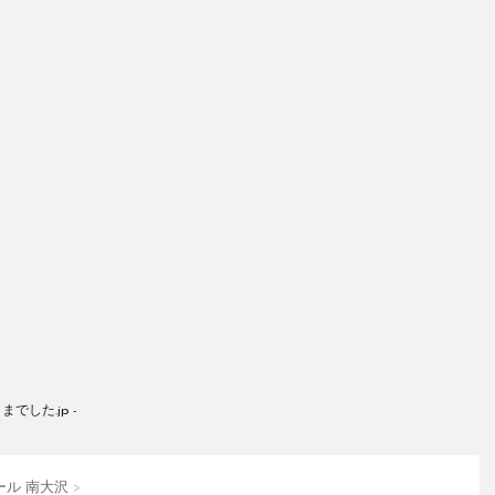
した.jp -
ール 南大沢
>