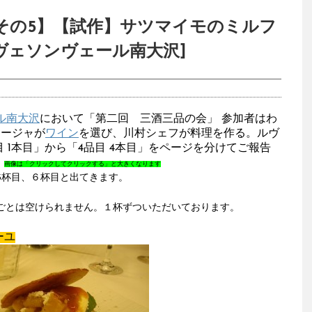
その5】【試作】サツマイモのミルフ
ヴェソンヴェール南大沢]
ル南大沢
において「第二回 三酒三品の会」 参加者はわ
ネージャが
ワイン
を選び、川村シェフが料理を作る。ルヴ
 1本目」から「4品目 4本目」をページを分けてご報告
へ
画像は「クリックしてクリックする」と大きくなります
5杯目、６杯目と出てきます。
丸ごとは空けられません。１杯ずついただいております。
ーユ