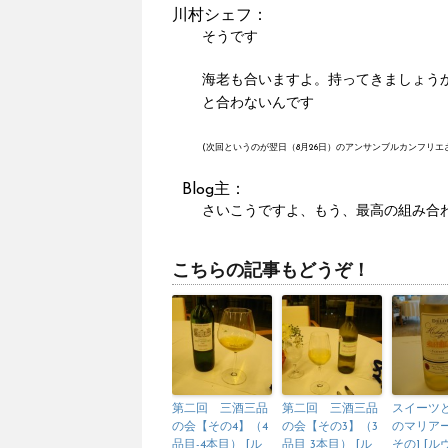
川村シェフ：
そうです
海老も合いますよ。持ってきましょうか
と合わないんです
(次回というのが翌日（8月26日）のアンサンブルカンフリ
Blog主：
さいこうですよ、もう、最高の組み合
こちらの記事もどうぞ！
第二回 三酒三品
第二回 三酒三品
スイーツ
の会【その4】（4
の会【その3】（3
のマリア
品目-4本目） [ル
品目 3本目） [ル
その1 [