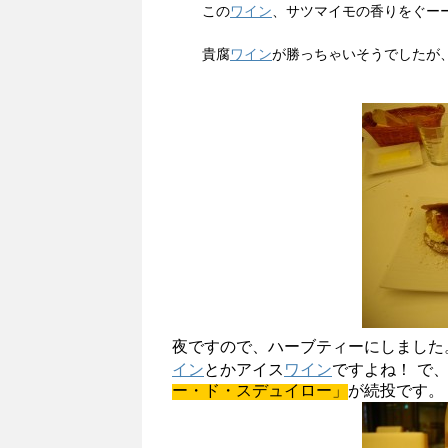
この
ワイン
、サツマイモの香りをぐー
貴腐
ワイン
が勝っちゃいそうでしたが
夜ですので、ハーブティーにしま
イン
とかアイス
ワイン
ですよね！ で
ー・ド・スデュイロー」
が続投です。