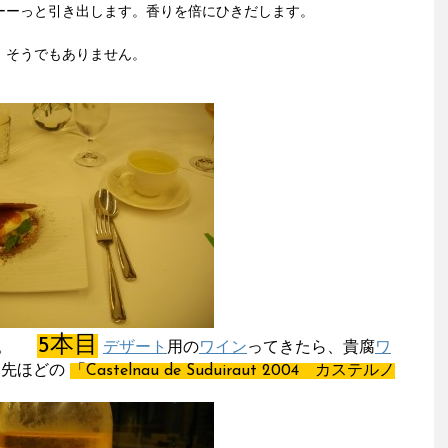
ーーっと引き出します。香りを倍にひきだします。
、そうでもありません。
5本目
した。
デザート
用の
ワイン
ってきたら、貴腐
ワ
、先ほどの
「Castelnau de Suduiraut 2004 カステルノ