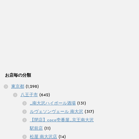
お店毎の分類
東京都
(1,298)
八王子市
(642)
_南大沢ハイボール酒場
(131)
ルヴェソンヴェール 南大沢
(317)
【閉店】coco壱番屋_京王南大沢
駅前店
(11)
松屋 南大沢店
(14)