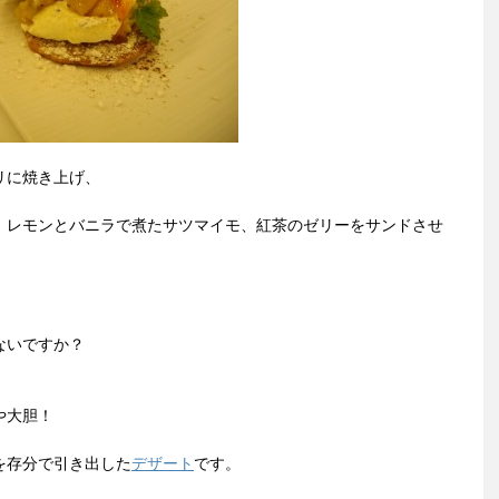
リに焼き上げ、
、レモンとバニラで煮たサツマイモ、紅茶のゼリーをサンドさせ
ないですか？
や大胆！
を存分で引き出した
デザート
です。