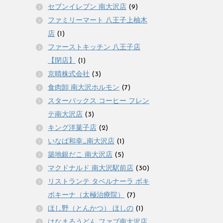
セブンイレブン 南大沢店
(9)
ファミリーマート 八王子上柚木
店
(1)
ファーストキッチン 八王子店
【閉店】
(1)
京晴株式会社
(3)
食肉卸 南大沢ホルモン
(7)
スターバックス コーヒー フレン
テ南大沢店
(3)
キング洋菓子店
(2)
いなば和幸_南大沢店
(1)
築地銀だこ 南大沢店
(5)
マクドナルド 南大沢駅前店
(30)
リストランテ タベルナーラ ボキ
ボキーナ（太極治療院）
(7)
ほし野（とんかつ） ほしの
(1)
はなまるうどん ファブ南大沢店