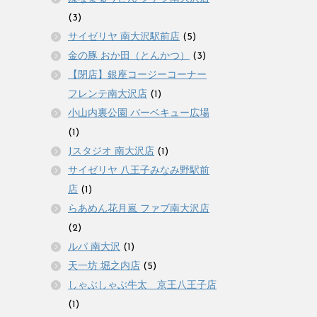
(3)
サイゼリヤ 南大沢駅前店
(5)
金の豚 おか田（とんかつ）
(3)
【閉店】銀座コージーコーナー
フレンテ南大沢店
(1)
小山内裏公園 バーベキュー広場
(1)
Jスタジオ 南大沢店
(1)
サイゼリヤ 八王子みなみ野駅前
店
(1)
らあめん花月嵐 ファブ南大沢店
(2)
ルパ 南大沢
(1)
天一坊 堀之内店
(5)
しゃぶしゃぶ牛太 京王八王子店
(1)