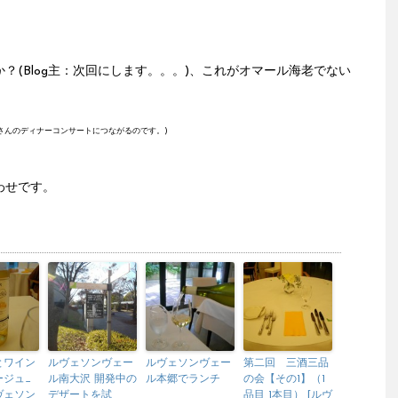
？(Blog主：次回にします。。。)、これがオマール海老でない
エさんのディナーコンサートにつながるのです。)
わせです。
とワイン
ルヴェソンヴェー
ルヴェソンヴェー
第二回 三酒三品
ージュ_
ル南大沢 開発中の
ル本郷でランチ
の会【その1】（1
ルヴェソン
デザートを試
品目 1本目） [ルヴ