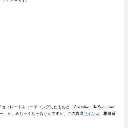
ニュアンスです。
トをコーティングしたものと「Castelnau de Suduiraut
ロー」が、めちゃくちゃ合うんですが、この貴腐
ワイン
は、柑橘系