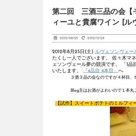
第二回 三酒三品の会【
ィーユと貴腐ワイン [ル
2012/08/25
2012/11/28
2012年8月25日(土)
ルヴェソンヴェー
たくし一人でございます。 佐々木マ
ェソンヴェール夢の競演です。 「1品目
いたします。
『4品目 4本目』
３酒３品の会なのですが４杯目、
Blog主はお酒がよわいので１本
【試作】スイートポテトのミルフィ