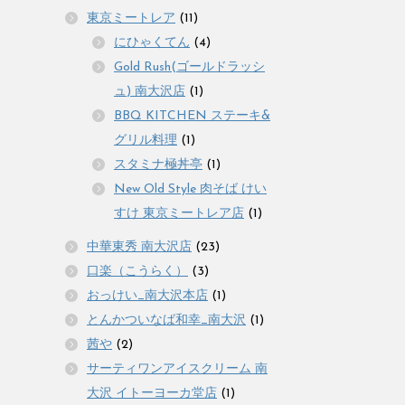
東京ミートレア
(11)
にひゃくてん
(4)
Gold Rush(ゴールドラッシ
ュ) 南大沢店
(1)
BBQ KITCHEN ステーキ&
グリル料理
(1)
スタミナ極丼亭
(1)
New Old Style 肉そば けい
すけ 東京ミートレア店
(1)
中華東秀 南大沢店
(23)
口楽（こうらく）
(3)
おっけい_南大沢本店
(1)
とんかついなば和幸_南大沢
(1)
茜や
(2)
サーティワンアイスクリーム 南
大沢 イトーヨーカ堂店
(1)