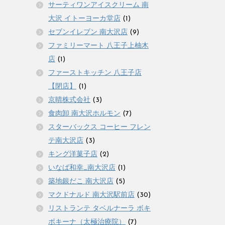
サーティワンアイスクリーム 南
大沢 イトーヨーカ堂店
(1)
セブンイレブン 南大沢店
(9)
ファミリーマート 八王子上柚木
店
(1)
ファーストキッチン 八王子店
【閉店】
(1)
京晴株式会社
(3)
食肉卸 南大沢ホルモン
(7)
スターバックス コーヒー フレン
テ南大沢店
(3)
キング洋菓子店
(2)
いなば和幸_南大沢店
(1)
築地銀だこ 南大沢店
(5)
マクドナルド 南大沢駅前店
(30)
リストランテ タベルナーラ ボキ
ボキーナ（太極治療院）
(7)