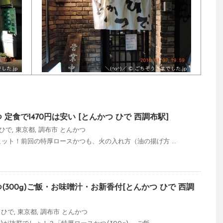
定食で1470円は安い [とんかつ ひで 西調布駅]
 ひで
,
東京都
,
調布市
とんかつ
ヒット！前回の特厚ロースかつも、火の入れ方（油の揚げ方 ...
(300g)ご飯・お味噌汁・お新香付[とんかつ ひで 西調
 ひで
,
東京都
,
調布市
とんかつ