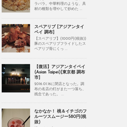
ラパラ。中華料理のような、具
材の種類を増やして炒めた ...
スペアリブ [アジアンタイ
ペイ 調布]
【スペアリブ】(1000円(税抜))
豚のスペアリブフライドしたス
ペアリブ骨にくっ ...
【復活】アジアンタイペイ
(Asian Taipei)[東京都 調布
市]
2016.01.16に閉店となった。調
布の名店の灯がまた一つ落ち、
残念であった。 ...
なかなか！ 桃＆イチゴのフ
ルーツスムージー580円(税
抜)