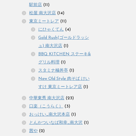
駅前店
(11)
松屋 南大沢店
(14)
東京ミートレア
(11)
にひゃくてん
(4)
Gold Rush(ゴールドラッシ
ュ) 南大沢店
(1)
BBQ KITCHEN ステーキ&
グリル料理
(1)
スタミナ極丼亭
(1)
New Old Style 肉そば けい
すけ 東京ミートレア店
(1)
中華東秀 南大沢店
(23)
口楽（こうらく）
(3)
おっけい_南大沢本店
(1)
とんかついなば和幸_南大沢
(1)
茜や
(2)