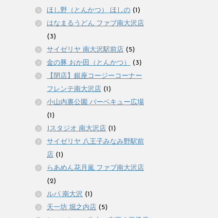
ほし野（とんかつ） ほしの
(1)
はなまるうどん ファブ南大沢店
(3)
サイゼリヤ 南大沢駅前店
(5)
金の豚 おか田（とんかつ）
(3)
【閉店】銀座コージーコーナー
フレンテ南大沢店
(1)
小山内裏公園 バーベキュー広場
(1)
Jスタジオ 南大沢店
(1)
サイゼリヤ 八王子みなみ野駅前
店
(1)
らあめん花月嵐 ファブ南大沢店
(2)
ルパ 南大沢
(1)
天一坊 堀之内店
(5)