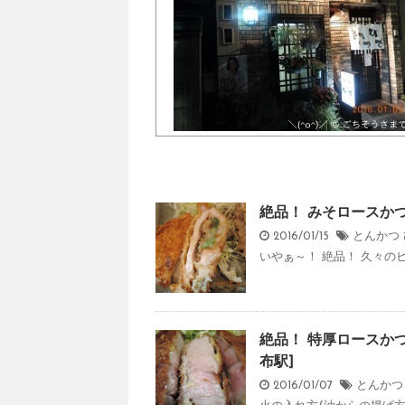
絶品！ みそロースかつ 
2016/01/15
とんかつ
いやぁ～！ 絶品！ 久々の
絶品！ 特厚ロースかつ
布駅]
2016/01/07
とんかつ