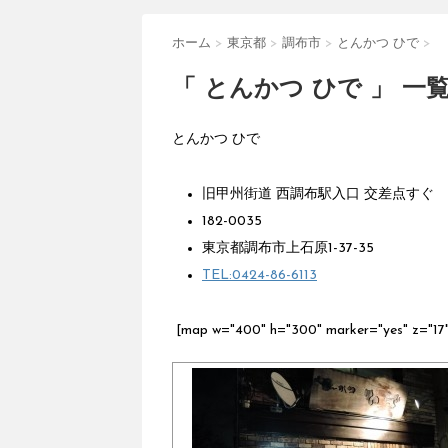
ホーム
>
東京都
>
調布市
>
とんかつ ひで
>
「 とんかつ ひで 」 一
とんかつ ひで
旧甲州街道 西調布駅入口 交差点すぐ
182-0035
東京都調布市上石原1-37-35
TEL:0424-86-6113
[map w="400" h="300" marker="yes" 