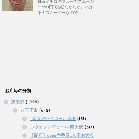
桃＆イチゴのフルーツスムージ
ー580円(税抜)なかなか、いけ
る！スムージーなので ...
お店毎の分類
東京都
(1,298)
八王子市
(642)
_南大沢ハイボール酒場
(131)
ルヴェソンヴェール 南大沢
(317)
【閉店】coco壱番屋_京王南大沢