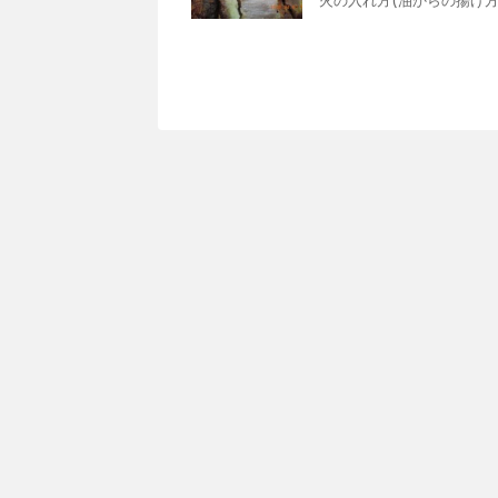
火の入れ方(油からの揚げ方)