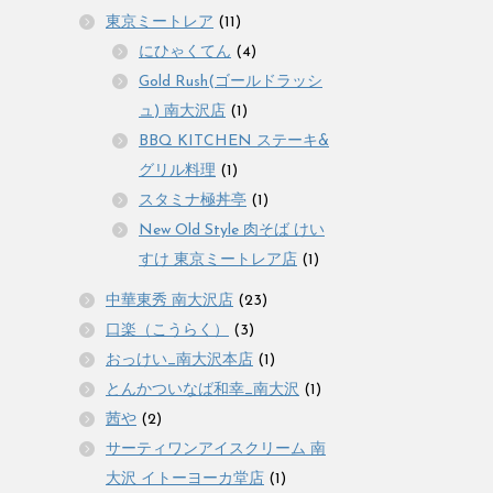
東京ミートレア
(11)
にひゃくてん
(4)
Gold Rush(ゴールドラッシ
ュ) 南大沢店
(1)
BBQ KITCHEN ステーキ&
グリル料理
(1)
スタミナ極丼亭
(1)
New Old Style 肉そば けい
すけ 東京ミートレア店
(1)
中華東秀 南大沢店
(23)
口楽（こうらく）
(3)
おっけい_南大沢本店
(1)
とんかついなば和幸_南大沢
(1)
茜や
(2)
サーティワンアイスクリーム 南
大沢 イトーヨーカ堂店
(1)