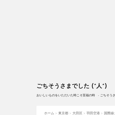
ごちそうさまでした (^人^)
おいしいものをいただいた時こそ至福の時 - ごちそうさまで
ホーム
>
東京都
>
大田区
>
羽田空港
>
国際線