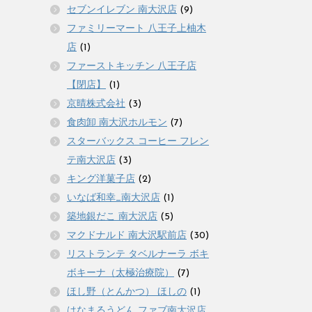
セブンイレブン 南大沢店
(9)
ファミリーマート 八王子上柚木
店
(1)
ファーストキッチン 八王子店
【閉店】
(1)
京晴株式会社
(3)
食肉卸 南大沢ホルモン
(7)
スターバックス コーヒー フレン
テ南大沢店
(3)
キング洋菓子店
(2)
いなば和幸_南大沢店
(1)
築地銀だこ 南大沢店
(5)
マクドナルド 南大沢駅前店
(30)
リストランテ タベルナーラ ボキ
ボキーナ（太極治療院）
(7)
ほし野（とんかつ） ほしの
(1)
はなまるうどん ファブ南大沢店