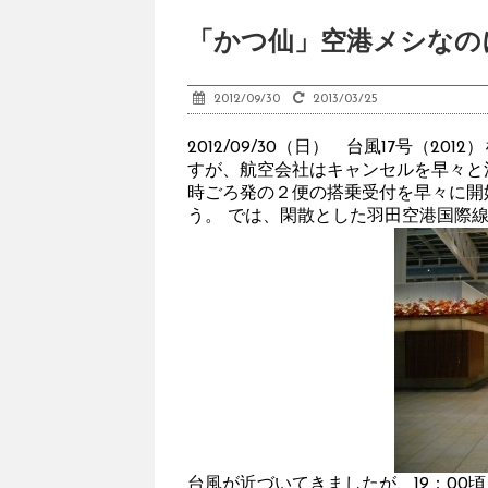
「かつ仙」空港メシなの
2012/09/30
2013/03/25
2012/09/30（日） 台風17号（
すが、航空会社はキャンセルを早々と決
時ごろ発の２便の搭乗受付を早々に開
う。 では、閑散とした羽田空港国際
台風が近づいてきましたが、19：00