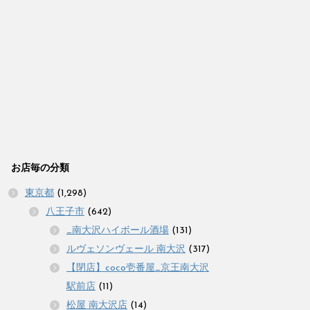
お店毎の分類
東京都
(1,298)
八王子市
(642)
_南大沢ハイボール酒場
(131)
ルヴェソンヴェール 南大沢
(317)
【閉店】coco壱番屋_京王南大沢
駅前店
(11)
松屋 南大沢店
(14)