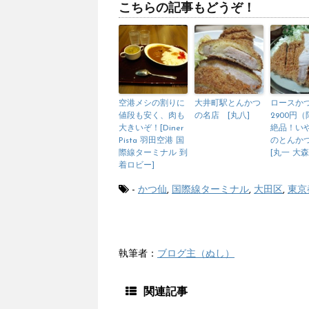
こちらの記事もどうぞ！
空港メシの割りに
大井町駅とんかつ
ロースか
値段も安く、肉も
の名店 [丸八]
2900円
大きいぞ！[Diner
絶品！い
Pista 羽田空港 国
のとんか
際線ターミナル 到
[丸一 大森
着ロビー]
-
かつ仙
,
国際線ターミナル
,
大田区
,
東京
執筆者：
ブログ主（ぬし）
関連記事