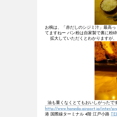
お椀は、「赤だしのシジミ汁」最高っ！
てますねー パン粉は自家製で裏に粉
拡大していただくとわかりますが、
油も重くなくとてもおいしがったで
http://www.haneda-airport.jp/inter/
港 国際線ターミナル 4階 江戸小路
TE