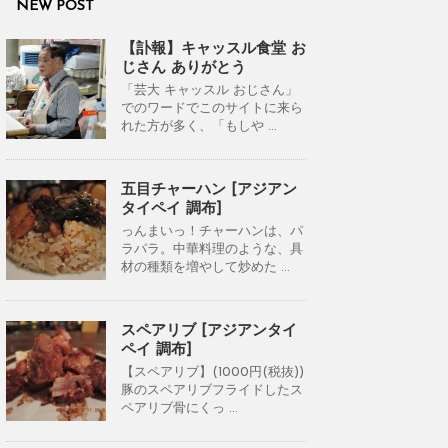
NEW POST
【訃報】キャッスル食堂 お
じさん ありがとう
「芸大 キャッスル おじさん」
でのワードでこのサイトに来ら
れた方が多く、「もしや ...
五目チャーハン [アジアン
タイペイ 調布]
っんまいっ！チャーハンは、パ
ラパラ。中華料理のような、具
材の種類を増やして炒めた ...
スペアリブ [アジアンタイ
ペイ 調布]
【スペアリブ】(1000円(税抜))
豚のスペアリブフライドしたス
ペアリブ骨にくっ ...