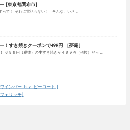
 [東京都調布市]
って！ それに電話もない！ そんな、いさ ...
ー！すき焼きクーポンで499円 ［夢庵］
！ ６９９円（税抜）の牛すき焼きが４９９円（税抜）だっ ...
ワインバー ｂｙ ピーロート ]
フェリッチ]