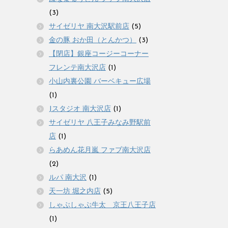
(3)
サイゼリヤ 南大沢駅前店
(5)
金の豚 おか田（とんかつ）
(3)
【閉店】銀座コージーコーナー
フレンテ南大沢店
(1)
小山内裏公園 バーベキュー広場
(1)
Jスタジオ 南大沢店
(1)
サイゼリヤ 八王子みなみ野駅前
店
(1)
らあめん花月嵐 ファブ南大沢店
(2)
ルパ 南大沢
(1)
天一坊 堀之内店
(5)
しゃぶしゃぶ牛太 京王八王子店
(1)