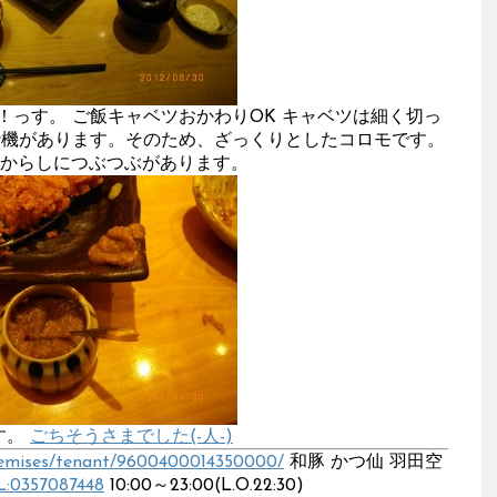
っす。 ご飯キャベツおかわりOK キャベツは細く切っ
砕機があります。そのため、ざっくりとしたコロモです。
からしにつぶつぶがあります。
す。
ごちそうさまでした(-人-)
premises/tenant/9600400014350000/
和豚 かつ仙 羽田空
L:0357087448
10:00～23:00(L.O.22:30)