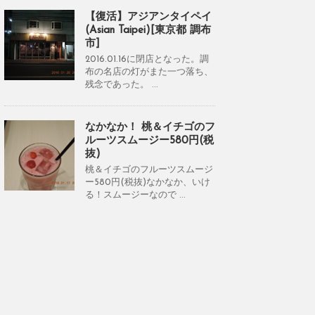
【復活】アジアンタイペイ
(Asian Taipei)[東京都 調布
市]
2016.01.16に閉店となった。調
布の名店の灯がまた一つ落ち、
残念であった。 ...
なかなか！ 桃＆イチゴのフ
ルーツスムージー580円(税
抜)
桃＆イチゴのフルーツスムージ
ー580円(税抜)なかなか、いけ
る！スムージーなので ...