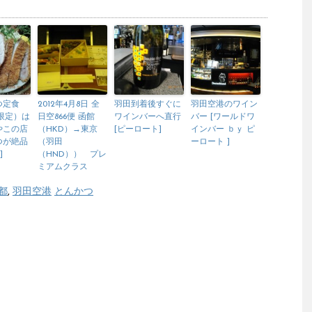
つ定食
2012年4月8日 全
羽田到着後すぐに
羽田空港のワイン
（限定）は
日空866便 函館
ワインバーへ直行
バー [ワールドワ
やこの店
（HKD）→東京
[ピーロート]
インバー ｂｙ ピ
つが絶品
（羽田
ーロート ]
]
（HND）） プレ
ミアムクラス
都
,
羽田空港
とんかつ