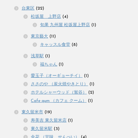
台東区
(22)
松坂屋 上野店
(4)
旬果 九州屋 松坂屋上野店
(1)
東京藝大
(11)
キャッスル食堂
(8)
浅草駅
(1)
福ちゃん
(1)
愛玉子（オーギョーチイ）
(1)
ささのや （炭火焼やきとり）
(1)
ホテルシャーウッド（鴬谷）
(2)
Cafe qum （カフェ クーム）
(1)
東久留米市
(19)
寿美吉 東久留米店
(1)
東久留米駅
(3)
金花 （甘味、せんべい）
(4)