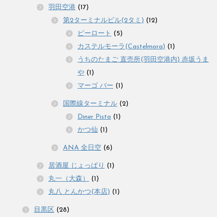
羽田空港
(17)
第2ターミナルビル(2タミ)
(12)
ピーロート
(5)
カステルモーラ(Castelmora)
(1)
うちのたまご 直売所(羽田空港内) 赤坂うま
や
(1)
マーゴ バー
(1)
国際線ターミナル
(2)
Diner Pista
(1)
かつ仙
(1)
ANA 全日空
(6)
居酒屋 じょっぱり
(1)
丸一（大森）
(1)
丸八 とんかつ(本店)
(1)
目黒区
(28)