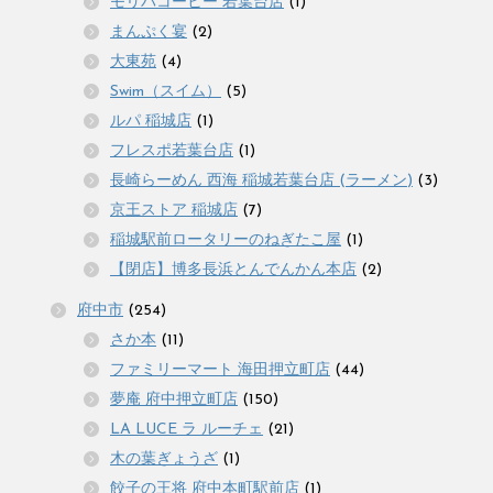
モリバコーヒー 若葉台店
(1)
まんぷく宴
(2)
大東苑
(4)
Swim（スイム）
(5)
ルパ 稲城店
(1)
フレスポ若葉台店
(1)
長崎らーめん 西海 稲城若葉台店 (ラーメン)
(3)
京王ストア 稲城店
(7)
稲城駅前ロータリーのねぎたこ屋
(1)
【閉店】博多長浜とんでんかん本店
(2)
府中市
(254)
さか本
(11)
ファミリーマート 海田押立町店
(44)
夢庵 府中押立町店
(150)
LA LUCE ラ ルーチェ
(21)
木の葉ぎょうざ
(1)
餃子の王将 府中本町駅前店
(1)