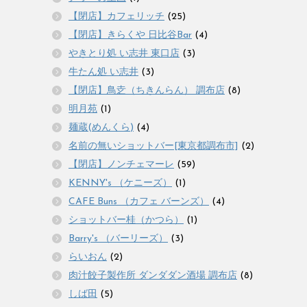
【閉店】カフェリッチ
(25)
【閉店】きらくや 日比谷Bar
(4)
やきとり処 い志井 東口店
(3)
牛たん処 い志井
(3)
【閉店】鳥赱（ちきんらん） 調布店
(8)
明月苑
(1)
麺蔵(めんくら)
(4)
名前の無いショットバー[東京都調布市]
(2)
【閉店】ノンチェマーレ
(59)
KENNY's （ケニーズ）
(1)
CAFE Buns （カフェ バーンズ）
(4)
ショットバー桂（かつら）
(1)
Barry's （バーリーズ）
(3)
らいおん
(2)
肉汁餃子製作所 ダンダダン酒場 調布店
(8)
しば田
(5)