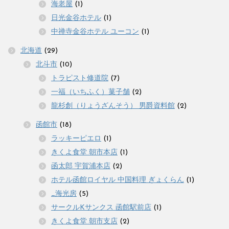
海老屋
(1)
日光金谷ホテル
(1)
中禅寺金谷ホテル ユーコン
(1)
北海道
(29)
北斗市
(10)
トラピスト修道院
(7)
一福（いちふく）菓子舗
(2)
龍杉創（りょうざんそう） 男爵資料館
(2)
函館市
(18)
ラッキーピエロ
(1)
きくよ食堂 朝市本店
(1)
函太郎 宇賀浦本店
(2)
ホテル函館ロイヤル 中国料理 ぎょくらん
(1)
_海光房
(5)
サークルKサンクス 函館駅前店
(1)
きくよ食堂 朝市支店
(2)