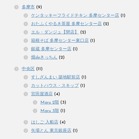
多摩市
(9)
ケンタッキーフライドチキン 多摩センター店
(1)
おたふくやるき茶屋 多摩センター店
(2)
エル・ダンジュ【閉店】
(2)
箱根そば 多摩センター東口店
(1)
銀蔵 多摩センター店
(1)
畑deきっちん
(2)
中央区
(11)
すしざんまい 築地駅前店
(1)
カットハウス・スキップ
(1)
宮田屋酒店
(4)
Maru 2階
(3)
Maru 3階
(1)
はしご 入船店
(4)
矢場とん 東京銀座店
(1)