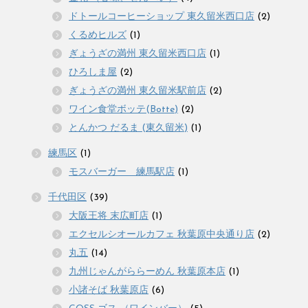
ドトールコーヒーショップ 東久留米西口店
(2)
くるめヒルズ
(1)
ぎょうざの満州 東久留米西口店
(1)
ひろしま屋
(2)
ぎょうざの満州 東久留米駅前店
(2)
ワイン食堂ボッテ(Botte)
(2)
とんかつ だるま (東久留米)
(1)
練馬区
(1)
モスバーガー 練馬駅店
(1)
千代田区
(39)
大阪王将 末広町店
(1)
エクセルシオールカフェ 秋葉原中央通り店
(2)
丸五
(14)
九州じゃんがららーめん 秋葉原本店
(1)
小諸そば 秋葉原店
(6)