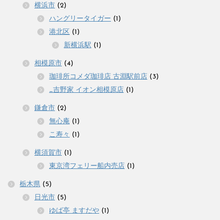
横浜市
(2)
ハングリータイガー
(1)
港北区
(1)
新横浜駅
(1)
相模原市
(4)
珈琲所コメダ珈琲店 古淵駅前店
(3)
_吉野家 イオン相模原店
(1)
鎌倉市
(2)
無心庵
(1)
こ寿々
(1)
横須賀市
(1)
東京湾フェリー船内売店
(1)
栃木県
(5)
日光市
(5)
ゆば亭 ますだや
(1)