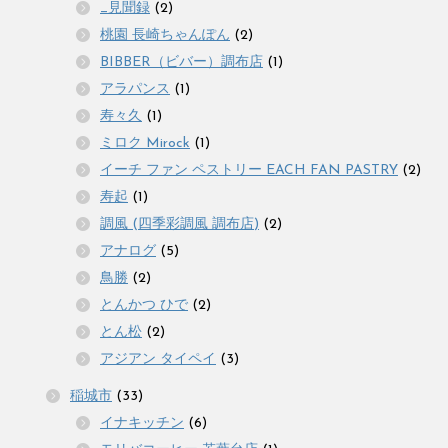
_見聞録
(2)
桃園 長崎ちゃんぽん
(2)
BIBBER（ビバー）調布店
(1)
アラパンス
(1)
寿々久
(1)
ミロク Mirock
(1)
イーチ ファン ペストリー EACH FAN PASTRY
(2)
寿起
(1)
調風 (四季彩調風 調布店)
(2)
アナログ
(5)
鳥勝
(2)
とんかつ ひで
(2)
とん松
(2)
アジアン タイペイ
(3)
稲城市
(33)
イナキッチン
(6)