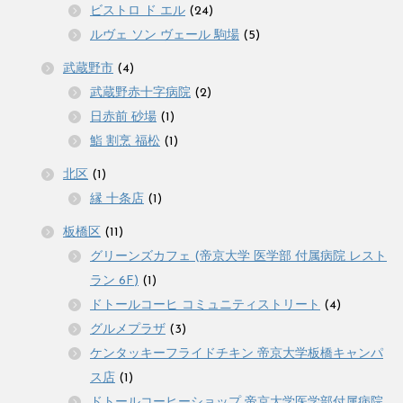
ビストロ ド エル
(24)
ルヴェ ソン ヴェール 駒場
(5)
武蔵野市
(4)
武蔵野赤十字病院
(2)
日赤前 砂場
(1)
鮨 割烹 福松
(1)
北区
(1)
縁 十条店
(1)
板橋区
(11)
グリーンズカフェ (帝京大学 医学部 付属病院 レスト
ラン 6F)
(1)
ドトールコーヒ コミュニティストリート
(4)
グルメプラザ
(3)
ケンタッキーフライドチキン 帝京大学板橋キャンパ
ス店
(1)
ドトールコーヒーショップ 帝京大学医学部付属病院