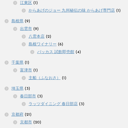
江東区
(1)
からあげのジョー 九州秘伝の味 からあげ専門店
(1)
島根県
(9)
出雲市
(9)
八雲本店
(2)
島根ワイナリー
(6)
バッカス 試飲即売館
(4)
千葉県
(1)
富津市
(1)
主船（ふなおさ）
(1)
埼玉県
(3)
春日部市
(3)
ラッツダイニング 春日部店
(3)
京都府
(21)
京都市
(20)