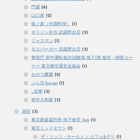
門屋
(6)
山口家
(2)
龍ノ家（中国料理）
(1)
オリジン弁当 武蔵野台店
(3)
ジャスマン
(1)
モスバーガー 武蔵野台店
(3)
警視庁 府中運転免許試験場 地下1階 食堂・喫茶コー
ナー 東京都交通安全協会
(1)
おがつ農園
(2)
ぶら日 burapi
(1)
_栄華
(3)
府中大和家
(3)
港区
(3)
東京家庭裁判所 地下食堂 Aim
(1)
東京ミッドタウン
(1)
ザ・リッツ・カールトン カフェ&デリ
(1)