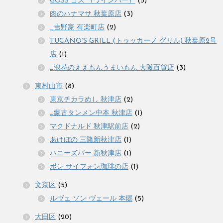
GOSS ゴス （ワインバー）
(5)
肉のハナマサ 秋葉原店
(3)
_吉野家 有楽町店
(2)
TUCANO'S GRILL (トゥッカーノ グリル) 秋葉原2号
店
(1)
_浪花のええもんうまいもん 大阪百貨店
(3)
東村山市
(8)
東京チカラめし 秋津店
(2)
_蒙古タンメン中本 秋津店
(1)
マクドナルド 秋津駅前店
(2)
あけぼの 三隆新秋津店
(1)
ハニーズバー 新秋津店
(1)
ボン サイフォン珈琲の店
(1)
文京区
(5)
ルヴェ ソン ヴェール 本郷
(5)
大田区
(20)