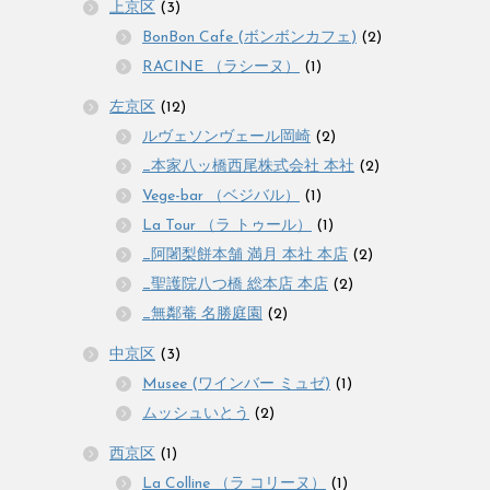
上京区
(3)
BonBon Cafe (ボンボンカフェ)
(2)
RACINE （ラシーヌ）
(1)
左京区
(12)
ルヴェソンヴェール岡崎
(2)
_本家八ッ橋西尾株式会社 本社
(2)
Vege-bar （ベジバル）
(1)
La Tour （ラ トゥール）
(1)
_阿闍梨餅本舗 満月 本社 本店
(2)
_聖護院八つ橋 総本店 本店
(2)
_無鄰菴 名勝庭園
(2)
中京区
(3)
Musee (ワインバー ミュゼ)
(1)
ムッシュいとう
(2)
西京区
(1)
La Colline （ラ コリーヌ）
(1)