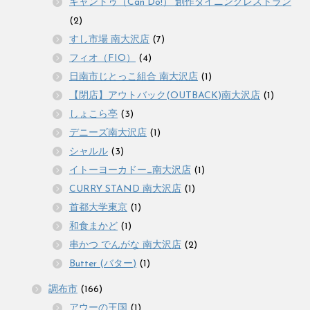
キャンドゥ（Can Do!） 創作ダイニングレストラン
(2)
すし市場 南大沢店
(7)
フィオ（FIO）
(4)
日南市じとっこ組合 南大沢店
(1)
【閉店】アウトバック(OUTBACK)南大沢店
(1)
しょこら亭
(3)
デニーズ南大沢店
(1)
シャルル
(3)
イトーヨーカドー_南大沢店
(1)
CURRY STAND 南大沢店
(1)
首都大学東京
(1)
和食まかど
(1)
串かつ でんがな 南大沢店
(2)
Butter (バター)
(1)
調布市
(166)
アウーの王国
(1)