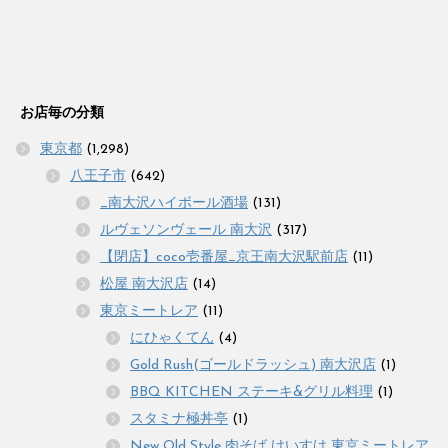
お店毎の分類
東京都
(1,298)
八王子市
(642)
_南大沢ハイボール酒場
(131)
ルヴェソンヴェール 南大沢
(317)
【閉店】coco壱番屋_京王南大沢駅前店
(11)
松屋 南大沢店
(14)
東京ミートレア
(11)
にひゃくてん
(4)
Gold Rush(ゴールドラッシュ) 南大沢店
(1)
BBQ KITCHEN ステーキ&グリル料理
(1)
スタミナ極丼亭
(1)
New Old Style 肉そば けいすけ 東京ミートレア