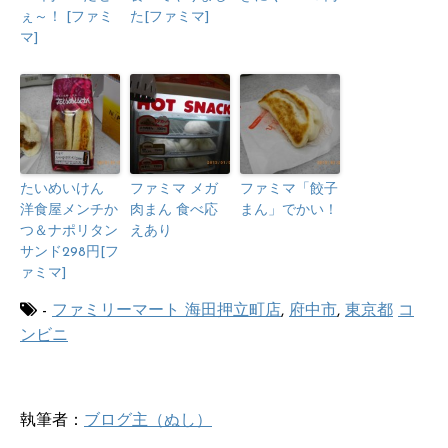
ぇ～！ [ファミ
た[ファミマ]
マ]
たいめいけん
ファミマ メガ
ファミマ「餃子
洋食屋メンチか
肉まん 食べ応
まん」でかい！
つ＆ナポリタン
えあり
サンド298円[フ
ァミマ]
-
ファミリーマート 海田押立町店
,
府中市
,
東京都
コ
ンビニ
執筆者：
ブログ主（ぬし）