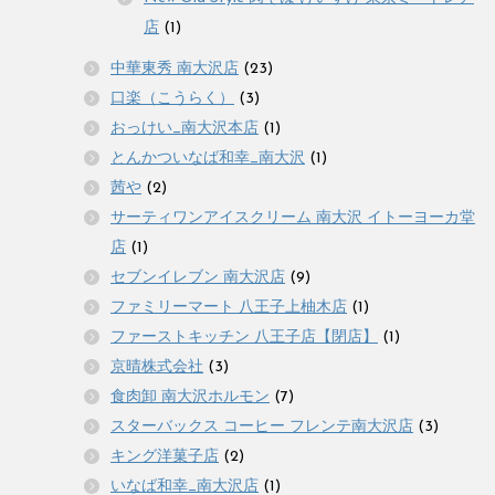
店
(1)
中華東秀 南大沢店
(23)
口楽（こうらく）
(3)
おっけい_南大沢本店
(1)
とんかついなば和幸_南大沢
(1)
茜や
(2)
サーティワンアイスクリーム 南大沢 イトーヨーカ堂
店
(1)
セブンイレブン 南大沢店
(9)
ファミリーマート 八王子上柚木店
(1)
ファーストキッチン 八王子店【閉店】
(1)
京晴株式会社
(3)
食肉卸 南大沢ホルモン
(7)
スターバックス コーヒー フレンテ南大沢店
(3)
キング洋菓子店
(2)
いなば和幸_南大沢店
(1)