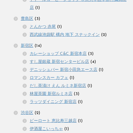
店
(1)
豊島区
(3)
とんかつ 赤尾
(1)
西武線池袋駅 構内 地下 スナックイン
(2)
新宿区
(14)
カレーショップ C&C 新宿本店
(3)
すし屋銀蔵 新宿センタービル店
(4)
デニッシュバー 新宿小田急エース店
(1)
ロマンスカー カフェ
(1)
だし茶漬け えん ルミネ新宿店
(1)
林屋茶園 新宿ルミネ店
(3)
ラッツダイニング 新宿店
(1)
渋谷区
(2)
ピーロート 恵比寿三越店
(1)
伊酒屋こいっちゃ
(1)