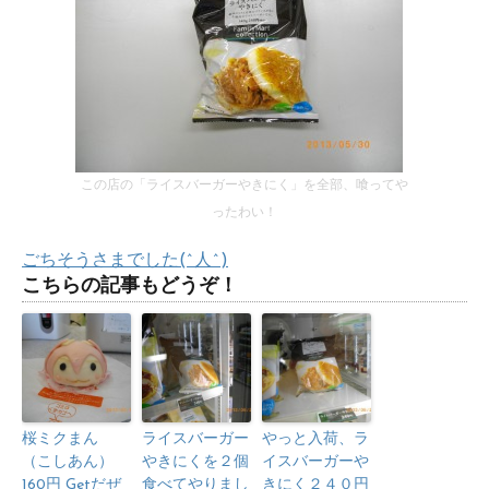
この店の「ライスバーガーやきにく」を全部、喰ってや
ったわい！
ごちそうさまでした(^人^)
こちらの記事もどうぞ！
桜ミクまん
ライスバーガー
やっと入荷、ラ
（こしあん）
やきにくを２個
イスバーガーや
160円 Getだぜ
食べてやりまし
きにく２４０円