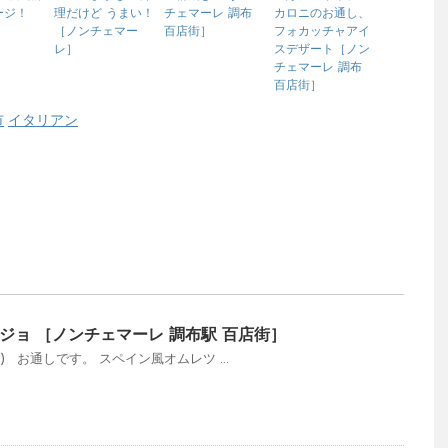
ージ！
理だけど うまい！
チェマーレ 調布
カロニのお通し、
［ノンチェマー
百店街］
フォカッチャアイ
レ］
スデザート［ノン
チェマーレ 調布
百店街］
市
イタリアン
ジョ ［ノンチェマーレ 調布駅 百店街］
) お通しです。 スペイン風オムレツ ...