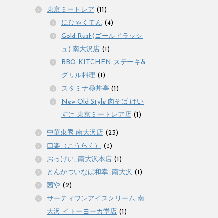
東京ミートレア
(11)
にひゃくてん
(4)
Gold Rush(ゴールドラッシ
ュ) 南大沢店
(1)
BBQ KITCHEN ステーキ&
グリル料理
(1)
スタミナ極丼亭
(1)
New Old Style 肉そば けい
すけ 東京ミートレア店
(1)
中華東秀 南大沢店
(23)
口楽（こうらく）
(3)
おっけい_南大沢本店
(1)
とんかついなば和幸_南大沢
(1)
茜や
(2)
サーティワンアイスクリーム 南
大沢 イトーヨーカ堂店
(1)