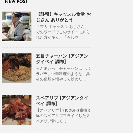
NEW POST
【訃報】キャッスル食堂 お
じさん ありがとう
「芸大 キャッスル おじさん」
でのワードでこのサイトに来ら
れた方が多く、「もしや ...
五目チャーハン [アジアン
タイペイ 調布]
っんまいっ！チャーハンは、パ
ラパラ。中華料理のような、具
材の種類を増やして炒めた ...
スペアリブ [アジアンタイ
ペイ 調布]
【スペアリブ】(1000円(税抜))
豚のスペアリブフライドしたス
ペアリブ骨にくっ ...