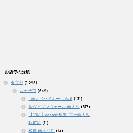
お店毎の分類
東京都
(1,298)
八王子市
(642)
_南大沢ハイボール酒場
(131)
ルヴェソンヴェール 南大沢
(317)
【閉店】coco壱番屋_京王南大沢
駅前店
(11)
松屋 南大沢店
(14)