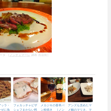
ータ ［
ノンチェマーレ
調布 百店街］
アッラ・
フォカッチャピザ
メカジキの香草パ
アンズも含めたマ
ーゼに魚
シェフまかない料
ン粉焼き ［ノン
メ鯵のマリネ、マ