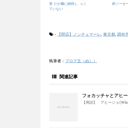
形 だが麺に納得し
レ］
肉ソーセ
ていない
-
【閉店】ノンチェマーレ
,
東京都
,
調布
執筆者：
ブログ主（ぬし）
関連記事
フォカッチャとアヒー
【用語】 アヒージョ(Wiki