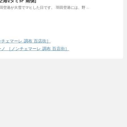
港2タミ5F 南側]
の羽田空港が大雪でマヒした日です。 羽田空港には、野 ...
チェマーレ 調布 百店街］
ノ ［ノンチェマーレ 調布 百店街］