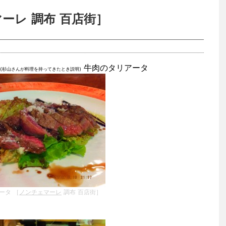
ーレ 調布 百店街］
牛肉のタリアータ
(杉山さんが料理を持ってきたとき説明)
ータ ［
ノンチェマーレ
調布 百店街］