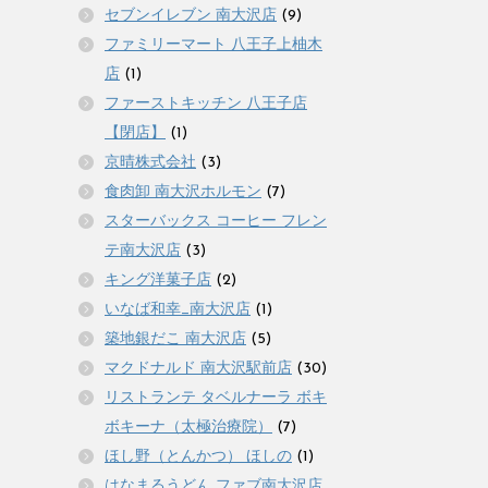
セブンイレブン 南大沢店
(9)
ファミリーマート 八王子上柚木
店
(1)
ファーストキッチン 八王子店
【閉店】
(1)
京晴株式会社
(3)
食肉卸 南大沢ホルモン
(7)
スターバックス コーヒー フレン
テ南大沢店
(3)
キング洋菓子店
(2)
いなば和幸_南大沢店
(1)
築地銀だこ 南大沢店
(5)
マクドナルド 南大沢駅前店
(30)
リストランテ タベルナーラ ボキ
ボキーナ（太極治療院）
(7)
ほし野（とんかつ） ほしの
(1)
はなまるうどん ファブ南大沢店