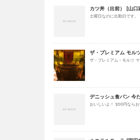
カツ丼（出前） [山口
土曜日なのに出勤日です。 
ザ・プレミアム モル
ザ・プレミアム・モルツ マス
デニッシュ食パン 今だけ
おいしいよ！ 200円ならお