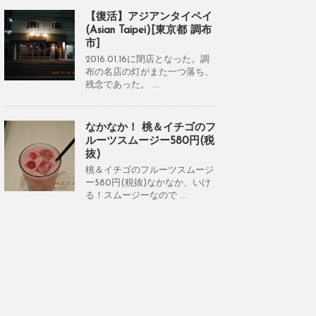
【復活】アジアンタイペイ
(Asian Taipei)[東京都 調布
市]
2016.01.16に閉店となった。調
布の名店の灯がまた一つ落ち、
残念であった。 ...
なかなか！ 桃＆イチゴのフ
ルーツスムージー580円(税
抜)
桃＆イチゴのフルーツスムージ
ー580円(税抜)なかなか、いけ
る！スムージーなので ...