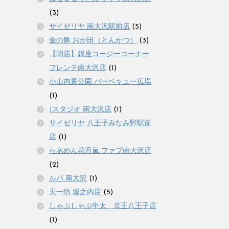
(3)
サイゼリヤ 南大沢駅前店
(5)
金の豚 おか田（とんかつ）
(3)
【閉店】銀座コージーコーナー
フレンテ南大沢店
(1)
小山内裏公園 バーベキュー広場
(1)
Jスタジオ 南大沢店
(1)
サイゼリヤ 八王子みなみ野駅前
店
(1)
らあめん花月嵐 ファブ南大沢店
(2)
ルパ 南大沢
(1)
天一坊 堀之内店
(5)
しゃぶしゃぶ牛太 京王八王子店
(1)