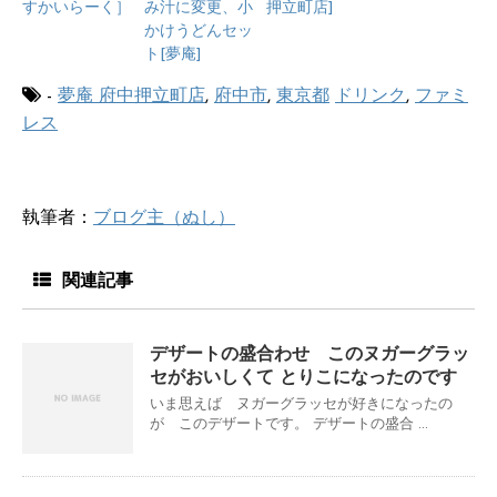
すかいらーく］
み汁に変更、小
押立町店]
かけうどんセッ
ト[夢庵]
-
夢庵 府中押立町店
,
府中市
,
東京都
ドリンク
,
ファミ
レス
執筆者：
ブログ主（ぬし）
関連記事
デザートの盛合わせ このヌガーグラッ
セがおいしくて とりこになったのです
いま思えば ヌガーグラッセが好きになったの
が このデザートです。 デザートの盛合 ...