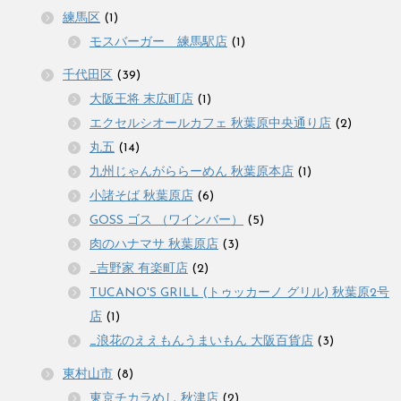
練馬区
(1)
モスバーガー 練馬駅店
(1)
千代田区
(39)
大阪王将 末広町店
(1)
エクセルシオールカフェ 秋葉原中央通り店
(2)
丸五
(14)
九州じゃんがららーめん 秋葉原本店
(1)
小諸そば 秋葉原店
(6)
GOSS ゴス （ワインバー）
(5)
肉のハナマサ 秋葉原店
(3)
_吉野家 有楽町店
(2)
TUCANO'S GRILL (トゥッカーノ グリル) 秋葉原2号
店
(1)
_浪花のええもんうまいもん 大阪百貨店
(3)
東村山市
(8)
東京チカラめし 秋津店
(2)