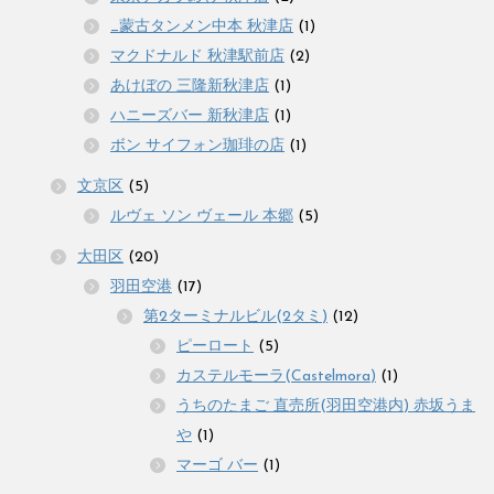
_蒙古タンメン中本 秋津店
(1)
マクドナルド 秋津駅前店
(2)
あけぼの 三隆新秋津店
(1)
ハニーズバー 新秋津店
(1)
ボン サイフォン珈琲の店
(1)
文京区
(5)
ルヴェ ソン ヴェール 本郷
(5)
大田区
(20)
羽田空港
(17)
第2ターミナルビル(2タミ)
(12)
ピーロート
(5)
カステルモーラ(Castelmora)
(1)
うちのたまご 直売所(羽田空港内) 赤坂うま
や
(1)
マーゴ バー
(1)