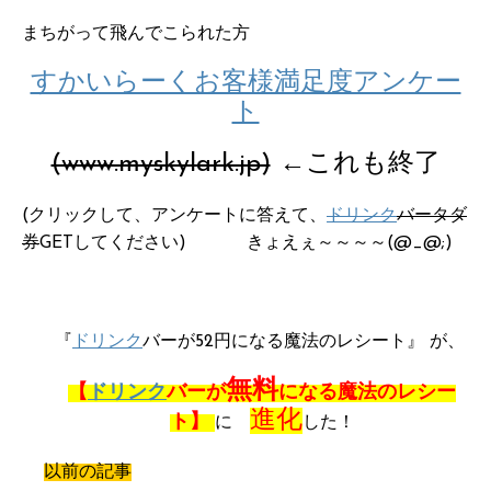
まちがって飛んでこられた方
すかいらーくお客様満足度アンケー
ト
(www.myskylark.jp)
←これも終了
(クリックして、アンケートに答えて、
ドリンク
バータダ
券
GETしてください) きょえぇ～～～～(@_@;)
『
ドリンク
バーが52円になる魔法のレシート』 が、
無料
【
ドリンク
バーが
になる魔法のレシー
進化
ト】
に
した！
以前の記事