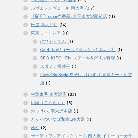
_南大沢ハイボール酒場
(131)
ルヴェソンヴェール 南大沢
(317)
【閉店】coco壱番屋_京王南大沢駅前店
(11)
松屋 南大沢店
(14)
東京ミートレア
(11)
にひゃくてん
(4)
Gold Rush(ゴールドラッシュ) 南大沢店
(1)
BBQ KITCHEN ステーキ&グリル料理
(1)
スタミナ極丼亭
(1)
New Old Style 肉そば けいすけ 東京ミートレア
店
(1)
中華東秀 南大沢店
(23)
口楽（こうらく）
(3)
おっけい_南大沢本店
(1)
とんかついなば和幸_南大沢
(1)
茜や
(2)
サーティワンアイスクリーム 南大沢 イトーヨーカ堂