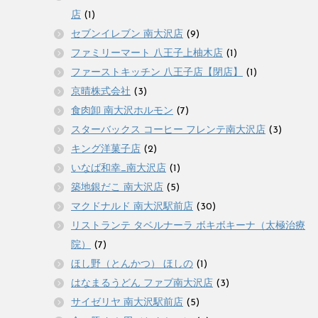
店
(1)
セブンイレブン 南大沢店
(9)
ファミリーマート 八王子上柚木店
(1)
ファーストキッチン 八王子店【閉店】
(1)
京晴株式会社
(3)
食肉卸 南大沢ホルモン
(7)
スターバックス コーヒー フレンテ南大沢店
(3)
キング洋菓子店
(2)
いなば和幸_南大沢店
(1)
築地銀だこ 南大沢店
(5)
マクドナルド 南大沢駅前店
(30)
リストランテ タベルナーラ ボキボキーナ（太極治療
院）
(7)
ほし野（とんかつ） ほしの
(1)
はなまるうどん ファブ南大沢店
(3)
サイゼリヤ 南大沢駅前店
(5)