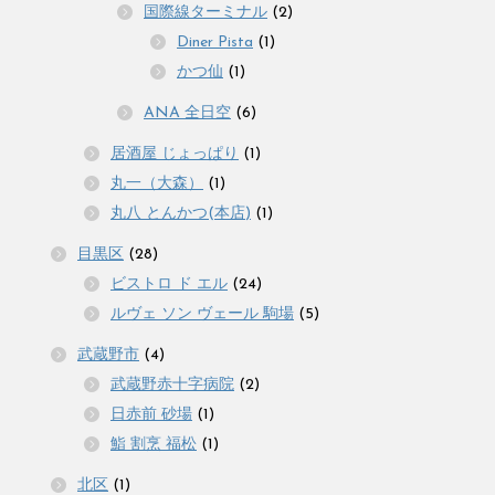
国際線ターミナル
(2)
Diner Pista
(1)
かつ仙
(1)
ANA 全日空
(6)
居酒屋 じょっぱり
(1)
丸一（大森）
(1)
丸八 とんかつ(本店)
(1)
目黒区
(28)
ビストロ ド エル
(24)
ルヴェ ソン ヴェール 駒場
(5)
武蔵野市
(4)
武蔵野赤十字病院
(2)
日赤前 砂場
(1)
鮨 割烹 福松
(1)
北区
(1)