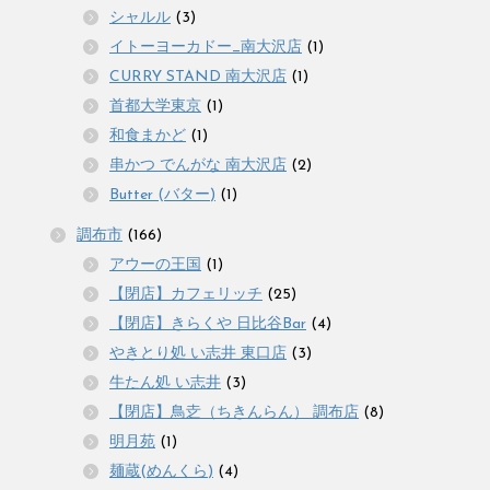
シャルル
(3)
イトーヨーカドー_南大沢店
(1)
CURRY STAND 南大沢店
(1)
首都大学東京
(1)
和食まかど
(1)
串かつ でんがな 南大沢店
(2)
Butter (バター)
(1)
調布市
(166)
アウーの王国
(1)
【閉店】カフェリッチ
(25)
【閉店】きらくや 日比谷Bar
(4)
やきとり処 い志井 東口店
(3)
牛たん処 い志井
(3)
【閉店】鳥赱（ちきんらん） 調布店
(8)
明月苑
(1)
麺蔵(めんくら)
(4)