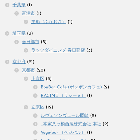
千葉県
(1)
富津市
(1)
主船（ふなおさ）
(1)
埼玉県
(3)
春日部市
(3)
ラッツダイニング 春日部店
(3)
京都府
(21)
京都市
(20)
上京区
(3)
BonBon Cafe (ボンボンカフェ)
(2)
RACINE （ラシーヌ）
(1)
左京区
(12)
ルヴェソンヴェール岡崎
(2)
_本家八ッ橋西尾株式会社 本社
(2)
Vege-bar （ベジバル）
(1)