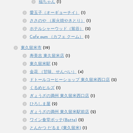
福ちゃん
(1)
愛玉子（オーギョーチイ）
(1)
ささのや （炭火焼やきとり）
(1)
ホテルシャーウッド（鴬谷）
(2)
Cafe qum （カフェ クーム）
(1)
東久留米市
(19)
寿美吉 東久留米店
(1)
東久留米駅
(3)
金花 （甘味、せんべい）
(4)
ドトールコーヒーショップ 東久留米西口店
(2)
くるめヒルズ
(1)
ぎょうざの満州 東久留米西口店
(1)
ひろしま屋
(2)
ぎょうざの満州 東久留米駅前店
(2)
ワイン食堂ボッテ(Botte)
(2)
とんかつ だるま (東久留米)
(1)