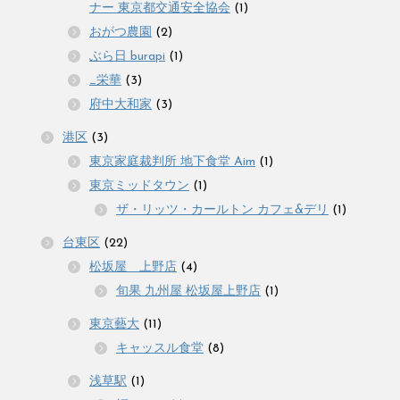
ナー 東京都交通安全協会
(1)
おがつ農園
(2)
ぶら日 burapi
(1)
_栄華
(3)
府中大和家
(3)
港区
(3)
東京家庭裁判所 地下食堂 Aim
(1)
東京ミッドタウン
(1)
ザ・リッツ・カールトン カフェ&デリ
(1)
台東区
(22)
松坂屋 上野店
(4)
旬果 九州屋 松坂屋上野店
(1)
東京藝大
(11)
キャッスル食堂
(8)
浅草駅
(1)