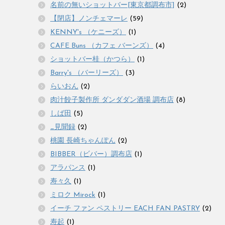
名前の無いショットバー[東京都調布市]
(2)
【閉店】ノンチェマーレ
(59)
KENNY's （ケニーズ）
(1)
CAFE Buns （カフェ バーンズ）
(4)
ショットバー桂（かつら）
(1)
Barry's （バーリーズ）
(3)
らいおん
(2)
肉汁餃子製作所 ダンダダン酒場 調布店
(8)
しば田
(5)
_見聞録
(2)
桃園 長崎ちゃんぽん
(2)
BIBBER（ビバー）調布店
(1)
アラパンス
(1)
寿々久
(1)
ミロク Mirock
(1)
イーチ ファン ペストリー EACH FAN PASTRY
(2)
寿起
(1)