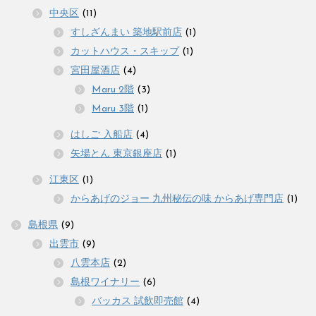
中央区
(11)
すしざんまい 築地駅前店
(1)
カットハウス・スキップ
(1)
宮田屋酒店
(4)
Maru 2階
(3)
Maru 3階
(1)
はしご 入船店
(4)
矢場とん 東京銀座店
(1)
江東区
(1)
からあげのジョー 九州秘伝の味 からあげ専門店
(1)
島根県
(9)
出雲市
(9)
八雲本店
(2)
島根ワイナリー
(6)
バッカス 試飲即売館
(4)