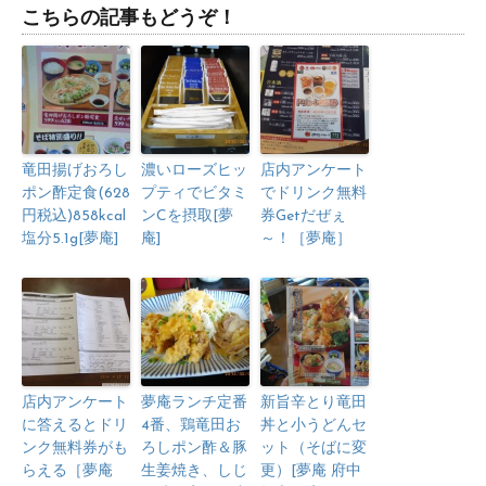
こちらの記事もどうぞ！
竜田揚げおろし
濃いローズヒッ
店内アンケート
ポン酢定食(628
プティでビタミ
でドリンク無料
円税込)858kcal
ンCを摂取[夢
券Getだぜぇ
塩分5.1g[夢庵]
庵]
～！［夢庵］
店内アンケート
夢庵ランチ定番
新旨辛とり竜田
に答えるとドリ
4番、鶏竜田お
丼と小うどんセ
ンク無料券がも
ろしポン酢＆豚
ット（そばに変
らえる［夢庵
生姜焼き、しじ
更）[夢庵 府中