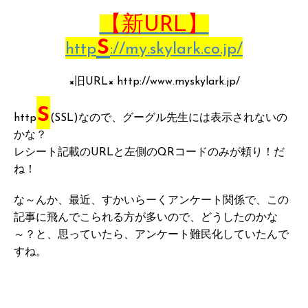
【新URL】
s
http
://my.skylark.co.jp/
×旧URL× http://www.myskylark.jp/
s
http
(SSL)なので、グーグル先生には表示されないの
かな？
レシート記載のURLと左側のQRコードのみが頼り！だ
ね！
な～んか、最近、すかいらーくアンケート関係で、この
記事に飛んでこられる方が多いので、どうしたのかな
～？と、思っていたら、アンケート難民化していたんで
すね。