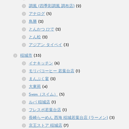
調風 (四季彩調風 調布店)
(2)
アナログ
(5)
鳥勝
(2)
とんかつ ひで
(2)
とん松
(2)
アジアン タイペイ
(3)
稲城市
(33)
イナキッチン
(6)
モリバコーヒー 若葉台店
(1)
まんぷく宴
(2)
大東苑
(4)
Swim（スイム）
(5)
ルパ 稲城店
(1)
フレスポ若葉台店
(1)
長崎らーめん 西海 稲城若葉台店 (ラーメン)
(3)
京王ストア 稲城店
(7)