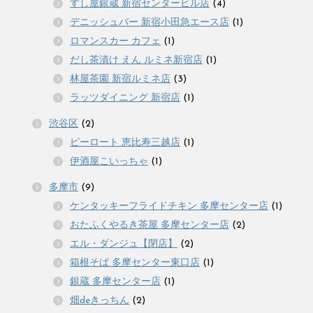
すし屋銀蔵 新宿センタービル店
(4)
デニッシュバー 新宿小田急エース店
(1)
ロマンスカー カフェ
(1)
だし茶漬け えん ルミネ新宿店
(1)
林屋茶園 新宿ルミネ店
(3)
ラッツダイニング 新宿店
(1)
渋谷区
(2)
ピーロート 恵比寿三越店
(1)
伊酒屋こいっちゃ
(1)
多摩市
(9)
ケンタッキーフライドチキン 多摩センター店
(1)
おたふくやるき茶屋 多摩センター店
(2)
エル・ダンジュ【閉店】
(2)
箱根そば 多摩センター東口店
(1)
銀蔵 多摩センター店
(1)
畑deきっちん
(2)