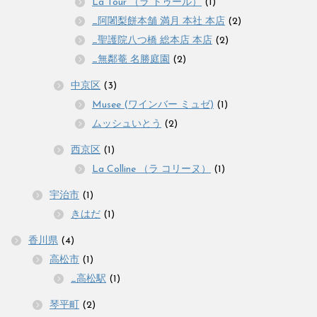
La Tour （ラ トゥール）
(1)
_阿闍梨餅本舗 満月 本社 本店
(2)
_聖護院八つ橋 総本店 本店
(2)
_無鄰菴 名勝庭園
(2)
中京区
(3)
Musee (ワインバー ミュゼ)
(1)
ムッシュいとう
(2)
西京区
(1)
La Colline （ラ コリーヌ）
(1)
宇治市
(1)
きはだ
(1)
香川県
(4)
高松市
(1)
_高松駅
(1)
琴平町
(2)