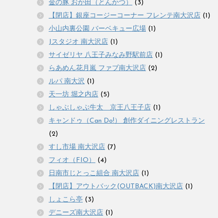
金の豚 おか田（とんかつ）
(3)
【閉店】銀座コージーコーナー フレンテ南大沢店
(1)
小山内裏公園 バーベキュー広場
(1)
Jスタジオ 南大沢店
(1)
サイゼリヤ 八王子みなみ野駅前店
(1)
らあめん花月嵐 ファブ南大沢店
(2)
ルパ 南大沢
(1)
天一坊 堀之内店
(5)
しゃぶしゃぶ牛太 京王八王子店
(1)
キャンドゥ（Can Do!） 創作ダイニングレストラン
(2)
すし市場 南大沢店
(7)
フィオ（FIO）
(4)
日南市じとっこ組合 南大沢店
(1)
【閉店】アウトバック(OUTBACK)南大沢店
(1)
しょこら亭
(3)
デニーズ南大沢店
(1)