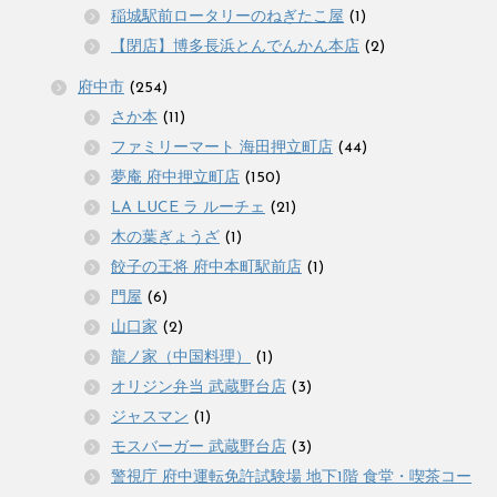
稲城駅前ロータリーのねぎたこ屋
(1)
【閉店】博多長浜とんでんかん本店
(2)
府中市
(254)
さか本
(11)
ファミリーマート 海田押立町店
(44)
夢庵 府中押立町店
(150)
LA LUCE ラ ルーチェ
(21)
木の葉ぎょうざ
(1)
餃子の王将 府中本町駅前店
(1)
門屋
(6)
山口家
(2)
龍ノ家（中国料理）
(1)
オリジン弁当 武蔵野台店
(3)
ジャスマン
(1)
モスバーガー 武蔵野台店
(3)
警視庁 府中運転免許試験場 地下1階 食堂・喫茶コー