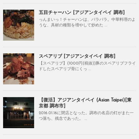
五目チャーハン [アジアンタイペイ 調布]
っんまいっ！チャーハンは、パラパラ。中華料理のよ
うな、具材の種類を増やして炒めた ...
スペアリブ [アジアンタイペイ 調布]
【スペアリブ】(1000円(税抜))豚のスペアリブフライ
ドしたスペアリブ骨にくっ ...
【復活】アジアンタイペイ (Asian Taipei)[東
京都 調布市]
2016.01.16に閉店となった。調布の名店の灯がまた一
つ落ち、残念であった。 ...