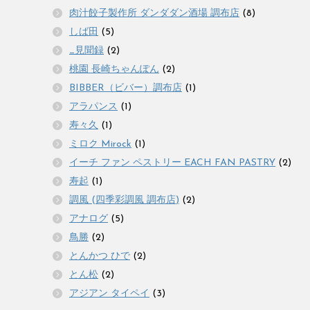
肉汁餃子製作所 ダンダダン酒場 調布店
(8)
しば田
(5)
_見聞録
(2)
桃園 長崎ちゃんぽん
(2)
BIBBER（ビバー）調布店
(1)
アラパンス
(1)
寿々久
(1)
ミロク Mirock
(1)
イーチ ファン ペストリー EACH FAN PASTRY
(2)
寿起
(1)
調風 (四季彩調風 調布店)
(2)
アナログ
(5)
鳥勝
(2)
とんかつ ひで
(2)
とん松
(2)
アジアン タイペイ
(3)