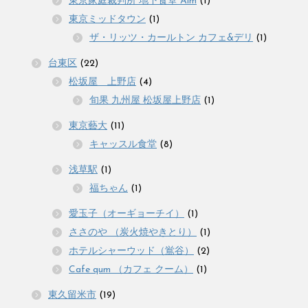
東京家庭裁判所 地下食堂 Aim
(1)
東京ミッドタウン
(1)
ザ・リッツ・カールトン カフェ&デリ
(1)
台東区
(22)
松坂屋 上野店
(4)
旬果 九州屋 松坂屋上野店
(1)
東京藝大
(11)
キャッスル食堂
(8)
浅草駅
(1)
福ちゃん
(1)
愛玉子（オーギョーチイ）
(1)
ささのや （炭火焼やきとり）
(1)
ホテルシャーウッド（鴬谷）
(2)
Cafe qum （カフェ クーム）
(1)
東久留米市
(19)