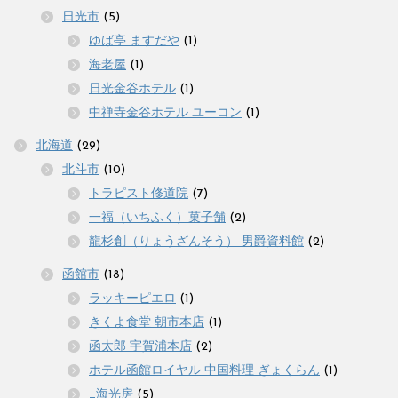
日光市
(5)
ゆば亭 ますだや
(1)
海老屋
(1)
日光金谷ホテル
(1)
中禅寺金谷ホテル ユーコン
(1)
北海道
(29)
北斗市
(10)
トラピスト修道院
(7)
一福（いちふく）菓子舗
(2)
龍杉創（りょうざんそう） 男爵資料館
(2)
函館市
(18)
ラッキーピエロ
(1)
きくよ食堂 朝市本店
(1)
函太郎 宇賀浦本店
(2)
ホテル函館ロイヤル 中国料理 ぎょくらん
(1)
_海光房
(5)