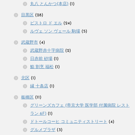
丸八 とんかつ(本店)
(1)
目黒区
(28)
ビストロ ド エル
(24)
ルヴェ ソン ヴェール 駒場
(5)
武蔵野市
(4)
武蔵野赤十字病院
(2)
日赤前 砂場
(1)
鮨 割烹 福松
(1)
北区
(1)
縁 十条店
(1)
板橋区
(11)
グリーンズカフェ (帝京大学 医学部 付属病院 レスト
ラン 6F)
(1)
ドトールコーヒ コミュニティストリート
(4)
グルメプラザ
(3)