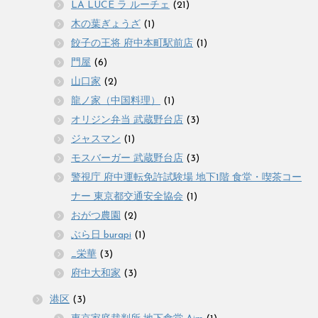
LA LUCE ラ ルーチェ
(21)
木の葉ぎょうざ
(1)
餃子の王将 府中本町駅前店
(1)
門屋
(6)
山口家
(2)
龍ノ家（中国料理）
(1)
オリジン弁当 武蔵野台店
(3)
ジャスマン
(1)
モスバーガー 武蔵野台店
(3)
警視庁 府中運転免許試験場 地下1階 食堂・喫茶コー
ナー 東京都交通安全協会
(1)
おがつ農園
(2)
ぶら日 burapi
(1)
_栄華
(3)
府中大和家
(3)
港区
(3)