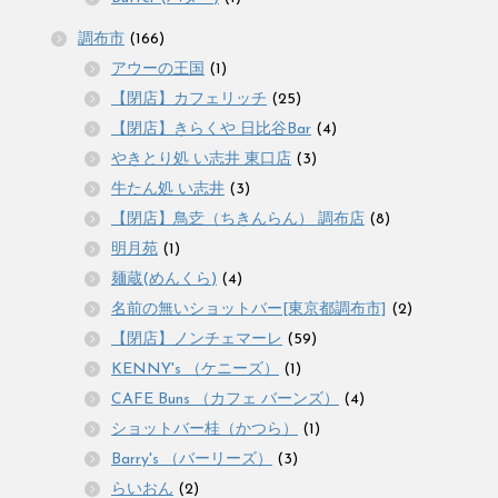
調布市
(166)
アウーの王国
(1)
【閉店】カフェリッチ
(25)
【閉店】きらくや 日比谷Bar
(4)
やきとり処 い志井 東口店
(3)
牛たん処 い志井
(3)
【閉店】鳥赱（ちきんらん） 調布店
(8)
明月苑
(1)
麺蔵(めんくら)
(4)
名前の無いショットバー[東京都調布市]
(2)
【閉店】ノンチェマーレ
(59)
KENNY's （ケニーズ）
(1)
CAFE Buns （カフェ バーンズ）
(4)
ショットバー桂（かつら）
(1)
Barry's （バーリーズ）
(3)
らいおん
(2)