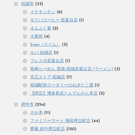
稲城市
(33)
イナキッチン
(6)
モリバコーヒー 若葉台店
(1)
まんぷく宴
(2)
大東苑
(4)
Swim（スイム）
(5)
ルパ 稲城店
(1)
フレスポ若葉台店
(1)
長崎らーめん 西海 稲城若葉台店 (ラーメン)
(3)
京王ストア 稲城店
(7)
稲城駅前ロータリーのねぎたこ屋
(1)
【閉店】博多長浜とんでんかん本店
(2)
府中市
(254)
さか本
(11)
ファミリーマート 海田押立町店
(44)
夢庵 府中押立町店
(150)