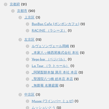
京都府
(21)
京都市
(20)
上京区
(3)
BonBon Cafe (ボンボンカフェ)
(2)
RACINE （ラシーヌ）
(1)
左京区
(12)
ルヴェソンヴェール岡崎
(2)
_本家八ッ橋西尾株式会社 本社
(2)
Vege-bar （ベジバル）
(1)
La Tour （ラ トゥール）
(1)
_阿闍梨餅本舗 満月 本社 本店
(2)
_聖護院八つ橋 総本店 本店
(2)
_無鄰菴 名勝庭園
(2)
中京区
(3)
Musee (ワインバー ミュゼ)
(1)
ムッシュいとう
(2)