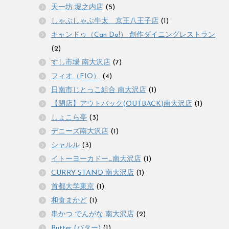
天一坊 堀之内店
(5)
しゃぶしゃぶ牛太 京王八王子店
(1)
キャンドゥ（Can Do!） 創作ダイニングレストラン
(2)
すし市場 南大沢店
(7)
フィオ（FIO）
(4)
日南市じとっこ組合 南大沢店
(1)
【閉店】アウトバック(OUTBACK)南大沢店
(1)
しょこら亭
(3)
デニーズ南大沢店
(1)
シャルル
(3)
イトーヨーカドー_南大沢店
(1)
CURRY STAND 南大沢店
(1)
首都大学東京
(1)
和食まかど
(1)
串かつ でんがな 南大沢店
(2)
Butter (バター)
(1)