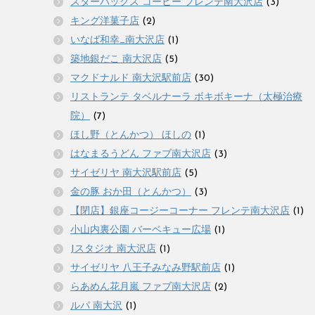
スターバックス コーヒー フレンテ南大沢店
(3)
キング洋菓子店
(2)
いなば和幸_南大沢店
(1)
築地銀だこ 南大沢店
(5)
マクドナルド 南大沢駅前店
(30)
リストランテ タベルナーラ ボキボキーナ（太極治療
院）
(7)
ほし野（とんかつ） ほしの
(1)
はなまるうどん ファブ南大沢店
(3)
サイゼリヤ 南大沢駅前店
(5)
金の豚 おか田（とんかつ）
(3)
【閉店】銀座コージーコーナー フレンテ南大沢店
(1)
小山内裏公園 バーベキュー広場
(1)
Jスタジオ 南大沢店
(1)
サイゼリヤ 八王子みなみ野駅前店
(1)
らあめん花月嵐 ファブ南大沢店
(2)
ルパ 南大沢
(1)