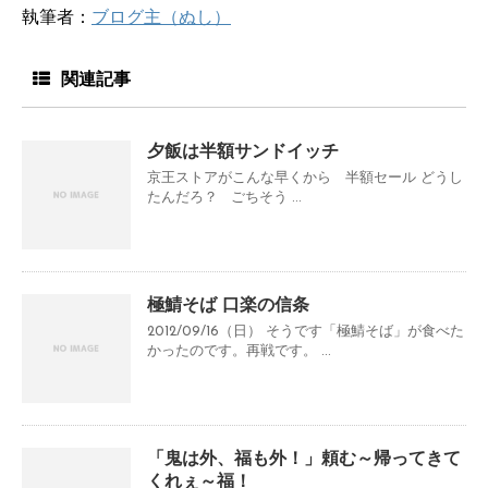
執筆者：
ブログ主（ぬし）
関連記事
夕飯は半額サンドイッチ
京王ストアがこんな早くから 半額セール どうし
たんだろ？ ごちそう ...
極鯖そば 口楽の信条
2012/09/16（日） そうです「極鯖そば」が食べた
かったのです。再戦です。 ...
「鬼は外、福も外！」頼む～帰ってきて
くれぇ～福！