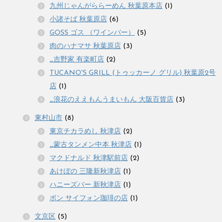
九州じゃんがららーめん 秋葉原本店
(1)
小諸そば 秋葉原店
(6)
GOSS ゴス （ワインバー）
(5)
肉のハナマサ 秋葉原店
(3)
_吉野家 有楽町店
(2)
TUCANO'S GRILL (トゥッカーノ グリル) 秋葉原2号
店
(1)
_浪花のええもんうまいもん 大阪百貨店
(3)
東村山市
(8)
東京チカラめし 秋津店
(2)
_蒙古タンメン中本 秋津店
(1)
マクドナルド 秋津駅前店
(2)
あけぼの 三隆新秋津店
(1)
ハニーズバー 新秋津店
(1)
ボン サイフォン珈琲の店
(1)
文京区
(5)