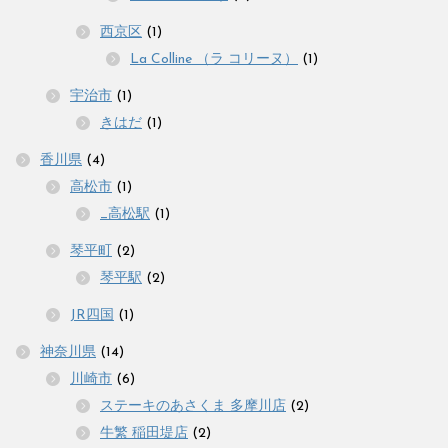
西京区
(1)
La Colline （ラ コリーヌ）
(1)
宇治市
(1)
きはだ
(1)
香川県
(4)
高松市
(1)
_高松駅
(1)
琴平町
(2)
琴平駅
(2)
JR四国
(1)
神奈川県
(14)
川崎市
(6)
ステーキのあさくま 多摩川店
(2)
牛繁 稲田堤店
(2)