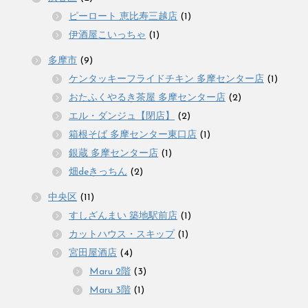
ピーロート 恵比寿三越店
(1)
伊酒屋こいっちゃ
(1)
多摩市
(9)
ケンタッキーフライドチキン 多摩センター店
(1)
おたふくやるき茶屋 多摩センター店
(2)
エル・ダンジュ【閉店】
(2)
箱根そば 多摩センター東口店
(1)
銀蔵 多摩センター店
(1)
畑deきっちん
(2)
中央区
(11)
すしざんまい 築地駅前店
(1)
カットハウス・スキップ
(1)
宮田屋酒店
(4)
Maru 2階
(3)
Maru 3階
(1)