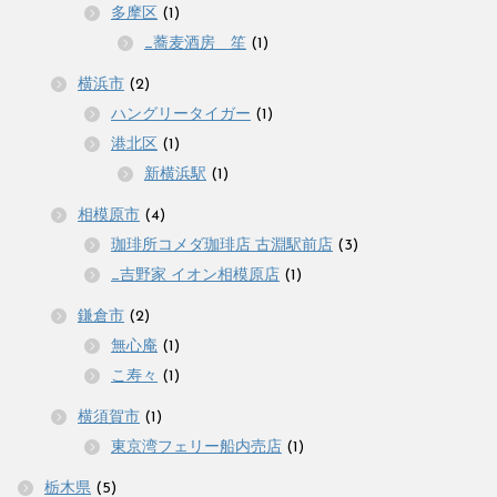
多摩区
(1)
_蕎麦酒房 笙
(1)
横浜市
(2)
ハングリータイガー
(1)
港北区
(1)
新横浜駅
(1)
相模原市
(4)
珈琲所コメダ珈琲店 古淵駅前店
(3)
_吉野家 イオン相模原店
(1)
鎌倉市
(2)
無心庵
(1)
こ寿々
(1)
横須賀市
(1)
東京湾フェリー船内売店
(1)
栃木県
(5)