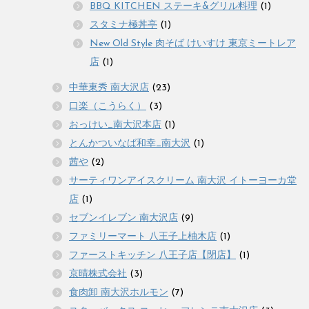
BBQ KITCHEN ステーキ&グリル料理
(1)
スタミナ極丼亭
(1)
New Old Style 肉そば けいすけ 東京ミートレア
店
(1)
中華東秀 南大沢店
(23)
口楽（こうらく）
(3)
おっけい_南大沢本店
(1)
とんかついなば和幸_南大沢
(1)
茜や
(2)
サーティワンアイスクリーム 南大沢 イトーヨーカ堂
店
(1)
セブンイレブン 南大沢店
(9)
ファミリーマート 八王子上柚木店
(1)
ファーストキッチン 八王子店【閉店】
(1)
京晴株式会社
(3)
食肉卸 南大沢ホルモン
(7)