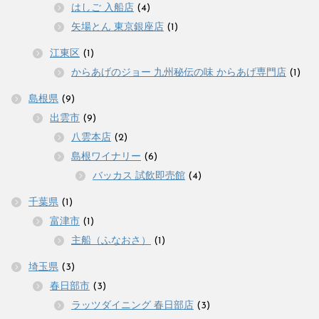
はしご 入船店
(4)
矢場とん 東京銀座店
(1)
江東区
(1)
からあげのジョー 九州秘伝の味 からあげ専門店
(1)
島根県
(9)
出雲市
(9)
八雲本店
(2)
島根ワイナリー
(6)
バッカス 試飲即売館
(4)
千葉県
(1)
富津市
(1)
主船（ふなおさ）
(1)
埼玉県
(3)
春日部市
(3)
ラッツダイニング 春日部店
(3)