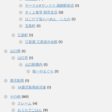
サークルKサンクス 函館駅前店
(1)
きくよ食堂 朝市支店
(2)
はこだて塩らーめん しなの
(1)
五島軒
(1)
江差町
(1)
江差屋 江差追分会館
(1)
山口県
(1)
山口市
(1)
山口駅構内
(1)
味一やまぐち
(1)
鹿児島県
(1)
JA鹿児島県経済連
(1)
その他
(80)
クレーム
(4)
おうちでごはん
(9)