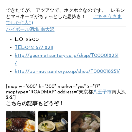
できたてが、 アツアツで、ホクホクなのです。 レモン
とマヨネーズがちょっとした息抜き！
ごちそうさま
でした(^人^)
ハイボール酒場 南大沢
L.O. 23:00
TEL:042-677-8211
http://gourmet.suntory.co.jp/shop/T000018251
/
http://bar-navi.suntory.co.jp/shop/T000018251/
[map w="600" h="300" marker="yes" z="17"
maptype="ROADMAP" address="東京都
八王子市
南大沢
2-2"]
こちらの記事もどうぞ！