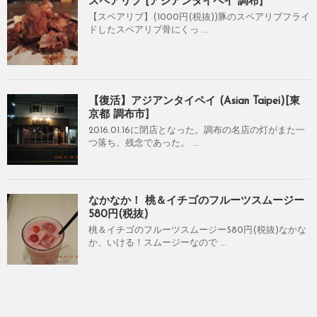
スペアリブ [アジアンタイペイ 調布]
【スペアリブ】(1000円(税抜))豚のスペアリブフライ
ドしたスペアリブ骨にくっ ...
【復活】アジアンタイペイ (Asian Taipei)[東
京都 調布市]
2016.01.16に閉店となった。調布の名店の灯がまた一
つ落ち、残念であった。 ...
なかなか！ 桃＆イチゴのフルーツスムージー
580円(税抜)
桃＆イチゴのフルーツスムージー580円(税抜)なかな
か、いける！スムージーなので ...