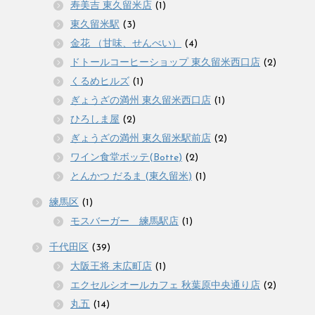
寿美吉 東久留米店
(1)
東久留米駅
(3)
金花 （甘味、せんべい）
(4)
ドトールコーヒーショップ 東久留米西口店
(2)
くるめヒルズ
(1)
ぎょうざの満州 東久留米西口店
(1)
ひろしま屋
(2)
ぎょうざの満州 東久留米駅前店
(2)
ワイン食堂ボッテ(Botte)
(2)
とんかつ だるま (東久留米)
(1)
練馬区
(1)
モスバーガー 練馬駅店
(1)
千代田区
(39)
大阪王将 末広町店
(1)
エクセルシオールカフェ 秋葉原中央通り店
(2)
丸五
(14)