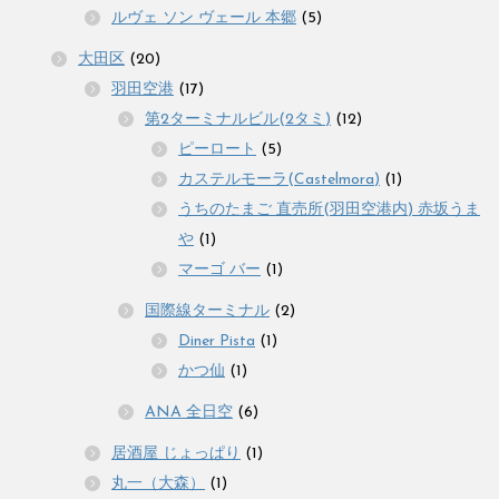
ルヴェ ソン ヴェール 本郷
(5)
大田区
(20)
羽田空港
(17)
第2ターミナルビル(2タミ)
(12)
ピーロート
(5)
カステルモーラ(Castelmora)
(1)
うちのたまご 直売所(羽田空港内) 赤坂うま
や
(1)
マーゴ バー
(1)
国際線ターミナル
(2)
Diner Pista
(1)
かつ仙
(1)
ANA 全日空
(6)
居酒屋 じょっぱり
(1)
丸一（大森）
(1)