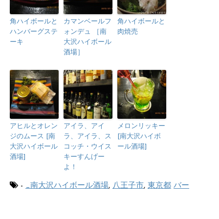
角ハイボールと
カマンベールフ
角ハイボールと
ハンバーグステ
ォンデュ ［南
肉焼売
ーキ
大沢ハイボール
酒場］
アヒルとオレン
アイラ、アイ
メロンリッキー
ジのムース [南
ラ、アイラ、ス
[南大沢ハイボ
大沢ハイボール
コッチ・ウイス
ール酒場]
酒場]
キーすんげー
よ！
-
_南大沢ハイボール酒場
,
八王子市
,
東京都
バー