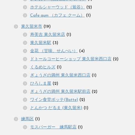
ホテルシャーウッド（鴬谷）
(2)
Cafe qum （カフェ クーム）
(1)
東久留米市
(19)
寿美吉 東久留米店
(1)
東久留米駅
(3)
金花 （甘味、せんべい）
(4)
ドトールコーヒーショップ 東久留米西口店
(2)
くるめヒルズ
(1)
ぎょうざの満州 東久留米西口店
(1)
ひろしま屋
(2)
ぎょうざの満州 東久留米駅前店
(2)
ワイン食堂ボッテ(Botte)
(2)
とんかつ だるま (東久留米)
(1)
練馬区
(1)
モスバーガー 練馬駅店
(1)