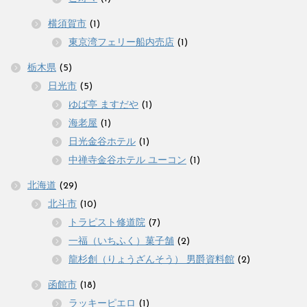
横須賀市
(1)
東京湾フェリー船内売店
(1)
栃木県
(5)
日光市
(5)
ゆば亭 ますだや
(1)
海老屋
(1)
日光金谷ホテル
(1)
中禅寺金谷ホテル ユーコン
(1)
北海道
(29)
北斗市
(10)
トラピスト修道院
(7)
一福（いちふく）菓子舗
(2)
龍杉創（りょうざんそう） 男爵資料館
(2)
函館市
(18)
ラッキーピエロ
(1)