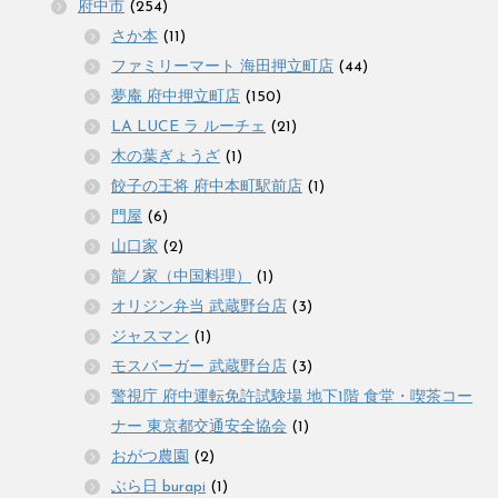
府中市
(254)
さか本
(11)
ファミリーマート 海田押立町店
(44)
夢庵 府中押立町店
(150)
LA LUCE ラ ルーチェ
(21)
木の葉ぎょうざ
(1)
餃子の王将 府中本町駅前店
(1)
門屋
(6)
山口家
(2)
龍ノ家（中国料理）
(1)
オリジン弁当 武蔵野台店
(3)
ジャスマン
(1)
モスバーガー 武蔵野台店
(3)
警視庁 府中運転免許試験場 地下1階 食堂・喫茶コー
ナー 東京都交通安全協会
(1)
おがつ農園
(2)
ぶら日 burapi
(1)