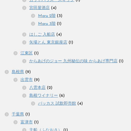
カットハウス・スキップ
(1)
宮田屋酒店
(4)
Maru 2階
(3)
Maru 3階
(1)
はしご 入船店
(4)
矢場とん 東京銀座店
(1)
江東区
(1)
からあげのジョー 九州秘伝の味 からあげ専門店
(1)
島根県
(9)
出雲市
(9)
八雲本店
(2)
島根ワイナリー
(6)
バッカス 試飲即売館
(4)
千葉県
(1)
富津市
(1)
主船（ふなおさ）
(1)