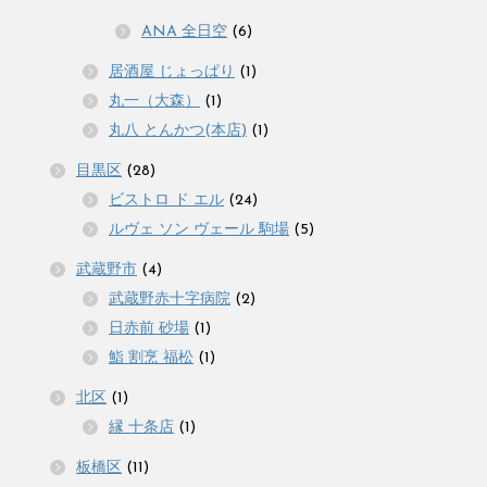
ANA 全日空
(6)
居酒屋 じょっぱり
(1)
丸一（大森）
(1)
丸八 とんかつ(本店)
(1)
目黒区
(28)
ビストロ ド エル
(24)
ルヴェ ソン ヴェール 駒場
(5)
武蔵野市
(4)
武蔵野赤十字病院
(2)
日赤前 砂場
(1)
鮨 割烹 福松
(1)
北区
(1)
縁 十条店
(1)
板橋区
(11)