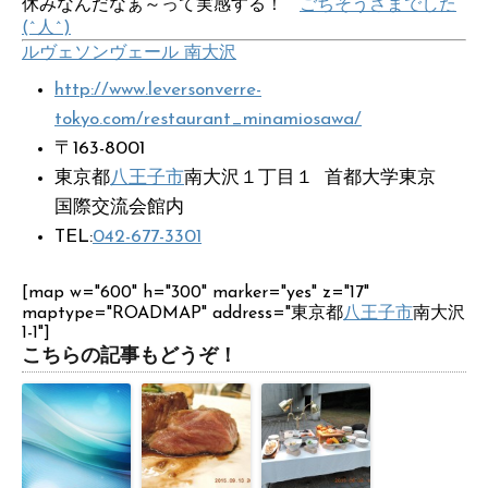
休みなんだなぁ～って実感する！
ごちそうさまでした
(^人^)
ルヴェソンヴェール 南大沢
http://www.leversonverre-
tokyo.com/restaurant_minamiosawa/
〒163-8001
東京都
八王子市
南大沢１丁目１ 首都大学東京
国際交流会館内
TEL:
042-677-3301
[map w="600" h="300" marker="yes" z="17"
maptype="ROADMAP" address="東京都
八王子市
南大沢
1-1"]
こちらの記事もどうぞ！