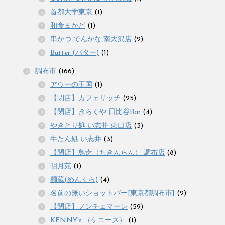
首都大学東京
(1)
和食まかど
(1)
串かつ でんがな 南大沢店
(2)
Butter (バター)
(1)
調布市
(166)
アウーの王国
(1)
【閉店】カフェリッチ
(25)
【閉店】きらくや 日比谷Bar
(4)
やきとり処 い志井 東口店
(3)
牛たん処 い志井
(3)
【閉店】鳥赱（ちきんらん） 調布店
(8)
明月苑
(1)
麺蔵(めんくら)
(4)
名前の無いショットバー[東京都調布市]
(2)
【閉店】ノンチェマーレ
(59)
KENNY's （ケニーズ）
(1)