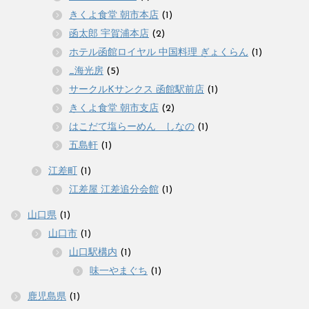
きくよ食堂 朝市本店
(1)
函太郎 宇賀浦本店
(2)
ホテル函館ロイヤル 中国料理 ぎょくらん
(1)
_海光房
(5)
サークルKサンクス 函館駅前店
(1)
きくよ食堂 朝市支店
(2)
はこだて塩らーめん しなの
(1)
五島軒
(1)
江差町
(1)
江差屋 江差追分会館
(1)
山口県
(1)
山口市
(1)
山口駅構内
(1)
味一やまぐち
(1)
鹿児島県
(1)