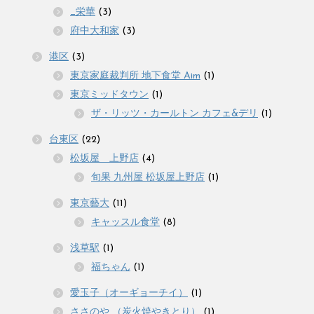
_栄華
(3)
府中大和家
(3)
港区
(3)
東京家庭裁判所 地下食堂 Aim
(1)
東京ミッドタウン
(1)
ザ・リッツ・カールトン カフェ&デリ
(1)
台東区
(22)
松坂屋 上野店
(4)
旬果 九州屋 松坂屋上野店
(1)
東京藝大
(11)
キャッスル食堂
(8)
浅草駅
(1)
福ちゃん
(1)
愛玉子（オーギョーチイ）
(1)
ささのや （炭火焼やきとり）
(1)