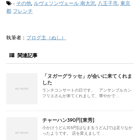
-
その他
,
ルヴェソンヴェール 南大沢
,
八王子市
,
東京
都
フレンチ
執筆者：
ブログ主（ぬし）
関連記事
「ヌガーグラッセ」が会いに来てくれま
した
ランチコンサートの日です。 アンサンブルカン
フリエさんが来てくれまして、華やかで ...
チャーハン390円[東秀]
小かけうどん105円[はなまるうどん]では足りなか
ったようです。 店を変えまして ...