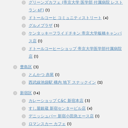
グリーンズカフェ (帝京大学 医学部 付属病院 レスト
ラン 6F)
(1)
ドトールコーヒ コミュニティストリート
(4)
グルメプラザ
(3)
ケンタッキーフライドチキン 帝京大学板橋キャンパ
ス店
(1)
ドトールコーヒーショップ 帝京大学医学部付属病院
店
(1)
豊島区
(3)
とんかつ 赤尾
(1)
西武線池袋駅 構内 地下 スナックイン
(2)
新宿区
(14)
カレーショップ C&C 新宿本店
(3)
すし屋銀蔵 新宿センタービル店
(4)
デニッシュバー 新宿小田急エース店
(1)
ロマンスカー カフェ
(1)