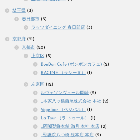
埼玉県
(3)
春日部市
(3)
ラッツダイニング 春日部店
(3)
京都府
(21)
京都市
(20)
上京区
(3)
BonBon Cafe (ボンボンカフェ)
(2)
RACINE （ラシーヌ）
(1)
左京区
(12)
ルヴェソンヴェール岡崎
(2)
_本家八ッ橋西尾株式会社 本社
(2)
Vege-bar （ベジバル）
(1)
La Tour （ラ トゥール）
(1)
_阿闍梨餅本舗 満月 本社 本店
(2)
_聖護院八つ橋 総本店 本店
(2)