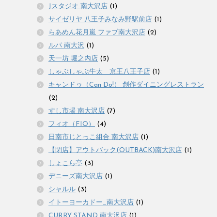
Jスタジオ 南大沢店
(1)
サイゼリヤ 八王子みなみ野駅前店
(1)
らあめん花月嵐 ファブ南大沢店
(2)
ルパ 南大沢
(1)
天一坊 堀之内店
(5)
しゃぶしゃぶ牛太 京王八王子店
(1)
キャンドゥ（Can Do!） 創作ダイニングレストラン
(2)
すし市場 南大沢店
(7)
フィオ（FIO）
(4)
日南市じとっこ組合 南大沢店
(1)
【閉店】アウトバック(OUTBACK)南大沢店
(1)
しょこら亭
(3)
デニーズ南大沢店
(1)
シャルル
(3)
イトーヨーカドー_南大沢店
(1)
CURRY STAND 南大沢店
(1)