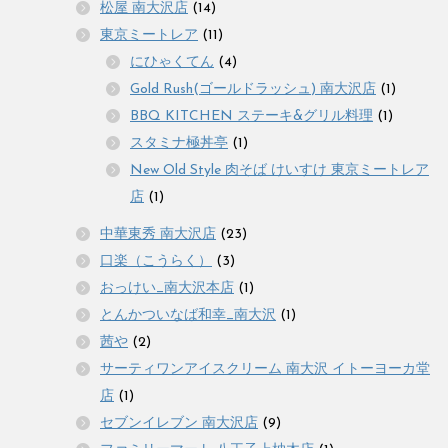
松屋 南大沢店
(14)
東京ミートレア
(11)
にひゃくてん
(4)
Gold Rush(ゴールドラッシュ) 南大沢店
(1)
BBQ KITCHEN ステーキ&グリル料理
(1)
スタミナ極丼亭
(1)
New Old Style 肉そば けいすけ 東京ミートレア
店
(1)
中華東秀 南大沢店
(23)
口楽（こうらく）
(3)
おっけい_南大沢本店
(1)
とんかついなば和幸_南大沢
(1)
茜や
(2)
サーティワンアイスクリーム 南大沢 イトーヨーカ堂
店
(1)
セブンイレブン 南大沢店
(9)