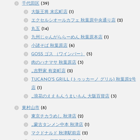
千代田区
(39)
大阪王将 末広町店
(1)
エクセルシオールカフェ 秋葉原中央通り店
(2)
丸五
(14)
九州じゃんがららーめん 秋葉原本店
(1)
小諸そば 秋葉原店
(6)
GOSS ゴス （ワインバー）
(5)
肉のハナマサ 秋葉原店
(3)
_吉野家 有楽町店
(2)
TUCANO'S GRILL (トゥッカーノ グリル) 秋葉原2号
店
(1)
_浪花のええもんうまいもん 大阪百貨店
(3)
東村山市
(8)
東京チカラめし 秋津店
(2)
_蒙古タンメン中本 秋津店
(1)
マクドナルド 秋津駅前店
(2)