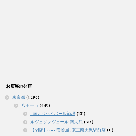
お店毎の分類
東京都
(1,298)
八王子市
(642)
_南大沢ハイボール酒場
(131)
ルヴェソンヴェール 南大沢
(317)
【閉店】coco壱番屋_京王南大沢駅前店
(11)