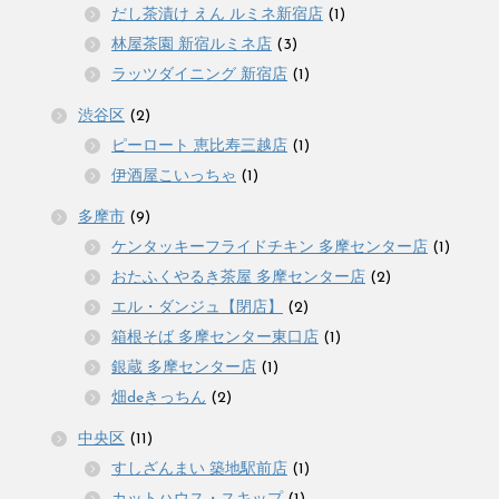
だし茶漬け えん ルミネ新宿店
(1)
林屋茶園 新宿ルミネ店
(3)
ラッツダイニング 新宿店
(1)
渋谷区
(2)
ピーロート 恵比寿三越店
(1)
伊酒屋こいっちゃ
(1)
多摩市
(9)
ケンタッキーフライドチキン 多摩センター店
(1)
おたふくやるき茶屋 多摩センター店
(2)
エル・ダンジュ【閉店】
(2)
箱根そば 多摩センター東口店
(1)
銀蔵 多摩センター店
(1)
畑deきっちん
(2)
中央区
(11)
すしざんまい 築地駅前店
(1)