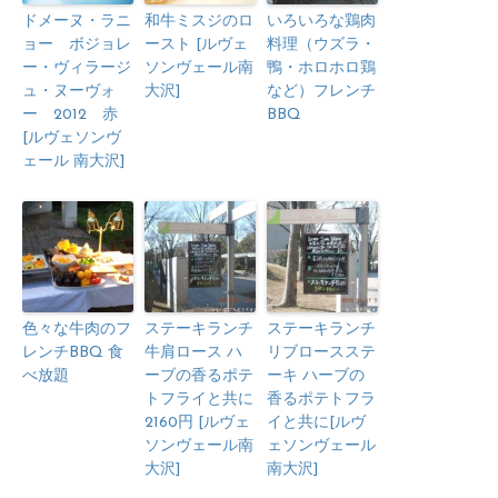
ドメーヌ・ラニ
和牛ミスジのロ
いろいろな鶏肉
ョー ボジョレ
ースト [ルヴェ
料理（ウズラ・
ー・ヴィラージ
ソンヴェール南
鴨・ホロホロ鶏
ュ・ヌーヴォ
大沢]
など）フレンチ
ー 2012 赤
BBQ
[ルヴェソンヴ
ェール 南大沢]
色々な牛肉のフ
ステーキランチ
ステーキランチ
レンチBBQ 食
牛肩ロース ハ
リブロースステ
べ放題
ーブの香るポテ
ーキ ハーブの
トフライと共に
香るポテトフラ
2160円 [ルヴェ
イと共に[ルヴ
ソンヴェール南
ェソンヴェール
大沢]
南大沢]