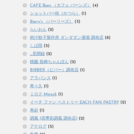
CAFE Buns （カフェ バーンズ）
(4)
ショットバー桂（かつら）
(1)
Barry's （バーリーズ）
(3)
らいおん
(2)
肉汁餃子製作所 ダンダダン酒場 調布店
(8)
しば田
(5)
_見聞録
(2)
桃園 長崎ちゃんぽん
(2)
BIBBER（ビバー）調布店
(1)
アラパンス
(1)
寿々久
(1)
ミロク Mirock
(1)
イーチ ファン ペストリー EACH FAN PASTRY
(2)
寿起
(1)
調風 (四季彩調風 調布店)
(2)
アナログ
(5)