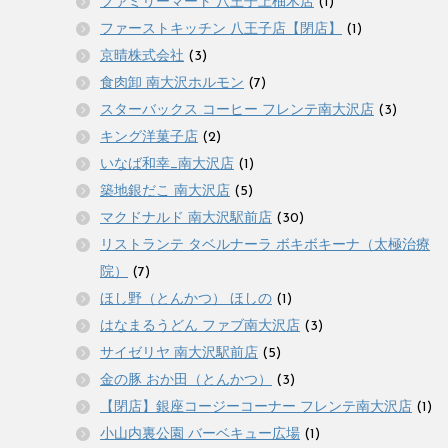
ファミリーマート 八王子上柚木店
(1)
ファーストキッチン 八王子店【閉店】
(1)
京晴株式会社
(3)
食肉卸 南大沢ホルモン
(7)
スターバックス コーヒー フレンテ南大沢店
(3)
キング洋菓子店
(2)
いなば和幸_南大沢店
(1)
築地銀だこ 南大沢店
(5)
マクドナルド 南大沢駅前店
(30)
リストランテ タベルナーラ ボキボキーナ（太極治療
院）
(7)
ほし野（とんかつ） ほしの
(1)
はなまるうどん ファブ南大沢店
(3)
サイゼリヤ 南大沢駅前店
(5)
金の豚 おか田（とんかつ）
(3)
【閉店】銀座コージーコーナー フレンテ南大沢店
(1)
小山内裏公園 バーベキュー広場
(1)