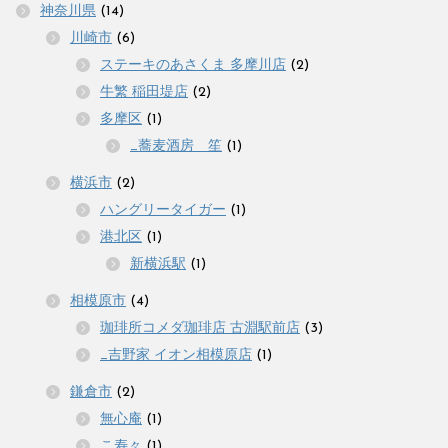
神奈川県
(14)
川崎市
(6)
ステーキのあさくま 多摩川店
(2)
牛繁 稲田堤店
(2)
多摩区
(1)
_蕎麦酒房 笙
(1)
横浜市
(2)
ハングリータイガー
(1)
港北区
(1)
新横浜駅
(1)
相模原市
(4)
珈琲所コメダ珈琲店 古淵駅前店
(3)
_吉野家 イオン相模原店
(1)
鎌倉市
(2)
無心庵
(1)
こ寿々
(1)