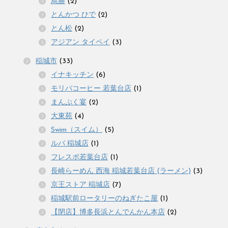
鳥勝
(2)
とんかつ ひで
(2)
とん松
(2)
アジアン タイペイ
(3)
稲城市
(33)
イナキッチン
(6)
モリバコーヒー 若葉台店
(1)
まんぷく宴
(2)
大東苑
(4)
Swim（スイム）
(5)
ルパ 稲城店
(1)
フレスポ若葉台店
(1)
長崎らーめん 西海 稲城若葉台店 (ラーメン)
(3)
京王ストア 稲城店
(7)
稲城駅前ロータリーのねぎたこ屋
(1)
【閉店】博多長浜とんでんかん本店
(2)