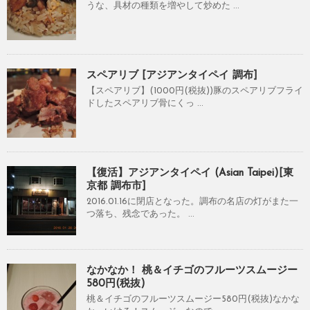
うな、具材の種類を増やして炒めた ...
スペアリブ [アジアンタイペイ 調布]
【スペアリブ】(1000円(税抜))豚のスペアリブフライ
ドしたスペアリブ骨にくっ ...
【復活】アジアンタイペイ (Asian Taipei)[東
京都 調布市]
2016.01.16に閉店となった。調布の名店の灯がまた一
つ落ち、残念であった。 ...
なかなか！ 桃＆イチゴのフルーツスムージー
580円(税抜)
桃＆イチゴのフルーツスムージー580円(税抜)なかな