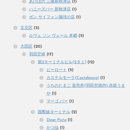
あけぼの 三隆新秋津店
(1)
ハニーズバー 新秋津店
(1)
ボン サイフォン珈琲の店
(1)
文京区
(5)
ルヴェ ソン ヴェール 本郷
(5)
大田区
(20)
羽田空港
(17)
第2ターミナルビル(2タミ)
(12)
ピーロート
(5)
カステルモーラ(Castelmora)
(1)
うちのたまご 直売所(羽田空港内) 赤坂うま
や
(1)
マーゴ バー
(1)
国際線ターミナル
(2)
Diner Pista
(1)
かつ仙
(1)