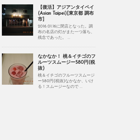
【復活】アジアンタイペイ
(Asian Taipei)[東京都 調布
市]
2016.01.16に閉店となった。調
布の名店の灯がまた一つ落ち、
残念であった。 ...
なかなか！ 桃＆イチゴのフ
ルーツスムージー580円(税
抜)
桃＆イチゴのフルーツスムージ
ー580円(税抜)なかなか、いけ
る！スムージーなので ...