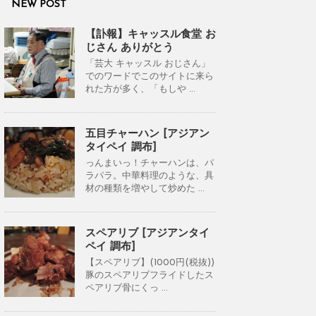
NEW POST
【訃報】キャッスル食堂 お
じさん ありがとう
「芸大 キャッスル おじさん」
でのワードでこのサイトに来ら
れた方が多く、「もしや ...
五目チャーハン [アジアン
タイペイ 調布]
っんまいっ！チャーハンは、パ
ラパラ。中華料理のような、具
材の種類を増やして炒めた ...
スペアリブ [アジアンタイ
ペイ 調布]
【スペアリブ】(1000円(税抜))
豚のスペアリブフライドしたス
ペアリブ骨にくっ ...