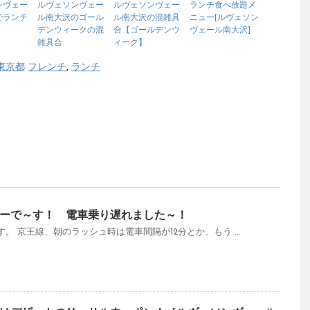
ンヴェー
ルヴェソンヴェー
ルヴェソンヴェー
ランチ食べ放題メ
でランチ
ル南大沢のゴール
ル南大沢の混雑具
ニュー[ルヴェソン
デンウィークの混
合【ゴールデンウ
ヴェール南大沢]
雑具合
ィーク】
東京都
フレンチ
,
ランチ
ーで～す！ 電車乗り遅れました～！
。 京王線、朝のラッシュ時は電車間隔が12分とか、もう ...