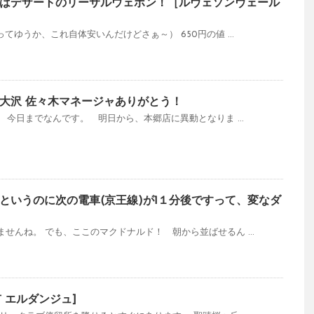
はデザートのリーサルウェポン！［ルヴェソンヴェール
てゆうか、これ自体安いんだけどさぁ～） 650円の値 ...
大沢 佐々木マネージャありがとう！
分 今日までなんです。 明日から、本郷店に異動となりま ...
というのに次の電車(京王線)が1１分後ですって、変なダ
せんね。 でも、ここのマクドナルド！ 朝から並ばせるん ...
市 エルダンジュ]