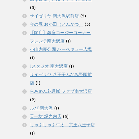
(3)
サイゼリヤ 南大沢駅前店
(5)
金の豚 おか田（とんかつ）
(3)
【閉店】銀座コージーコーナー
フレンテ南大沢店
(1)
小山内裏公園 バーベキュー広場
(1)
Jスタジオ 南大沢店
(1)
サイゼリヤ 八王子みなみ野駅前
店
(1)
らあめん花月嵐 ファブ南大沢店
(2)
ルパ 南大沢
(1)
天一坊 堀之内店
(5)
しゃぶしゃぶ牛太 京王八王子店
(1)