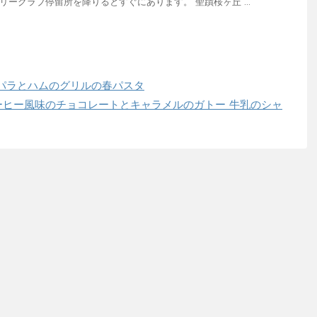
リークラブ停留所を降りるとすぐにあります。 聖蹟桜ヶ丘 ...
パラとハムのグリルの春パスタ
ーヒー風味のチョコレートとキャラメルのガトー 牛乳のシャ