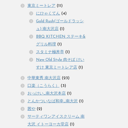
東京ミートレア
(11)
にひゃくてん
(4)
Gold Rush(ゴールドラッシ
ュ) 南大沢店
(1)
BBQ KITCHEN ステーキ&
グリル料理
(1)
スタミナ極丼亭
(1)
New Old Style 肉そば けい
すけ 東京ミートレア店
(1)
中華東秀 南大沢店
(23)
口楽（こうらく）
(3)
おっけい_南大沢本店
(1)
とんかついなば和幸_南大沢
(1)
茜や
(2)
サーティワンアイスクリーム 南
大沢 イトーヨーカ堂店
(1)