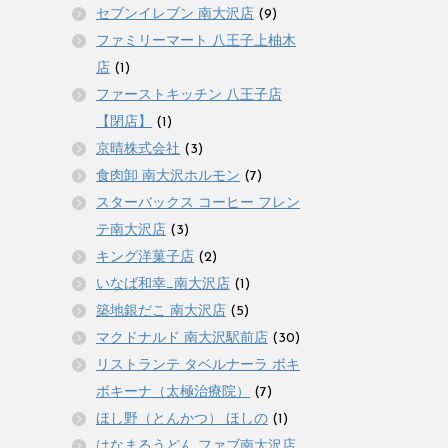
セブンイレブン 南大沢店
(9)
ファミリーマート 八王子上柚木
店
(1)
ファーストキッチン 八王子店
【閉店】
(1)
京晴株式会社
(3)
食肉卸 南大沢ホルモン
(7)
スターバックス コーヒー フレン
テ南大沢店
(3)
キング洋菓子店
(2)
いなば和幸_南大沢店
(1)
築地銀だこ 南大沢店
(5)
マクドナルド 南大沢駅前店
(30)
リストランテ タベルナーラ ボキ
ボキーナ（太極治療院）
(7)
ほし野（とんかつ） ほしの
(1)
はなまるうどん ファブ南大沢店