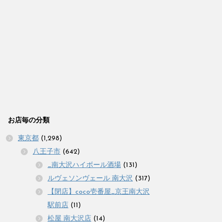
お店毎の分類
東京都
(1,298)
八王子市
(642)
_南大沢ハイボール酒場
(131)
ルヴェソンヴェール 南大沢
(317)
【閉店】coco壱番屋_京王南大沢
駅前店
(11)
松屋 南大沢店
(14)