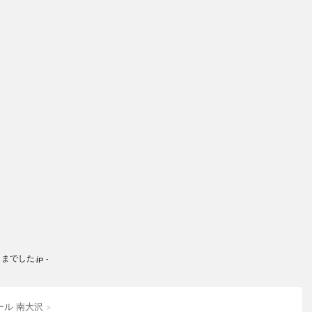
した.jp -
ール 南大沢
>