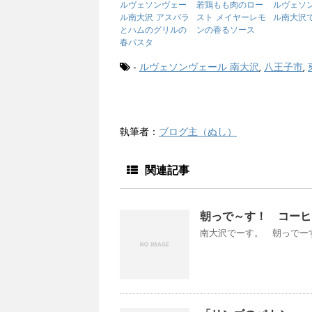
ルヴェソンヴェー
若鶏もも肉のロー
ルヴェソ
ル南大沢 アスパラ
スト メイヤーレモ
ル南大沢
とハムのグリルの
ンの香るソース
春パスタ
-
ルヴェソンヴェール 南大沢
,
八王子市
,
執筆者：
ブログ主（ぬし）
関連記事
朝っで～す！ コーヒ
南大沢でーす。 朝っでーす