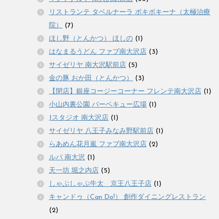
リストランテ タベルナーラ ボキボキーナ（太極治療
院）
(7)
ほし野（とんかつ） ほしの
(1)
はなまるうどん ファブ南大沢店
(3)
サイゼリヤ 南大沢駅前店
(5)
金の豚 おか田（とんかつ）
(3)
【閉店】銀座コージーコーナー フレンテ南大沢店
(1)
小山内裏公園 バーベキュー広場
(1)
Jスタジオ 南大沢店
(1)
サイゼリヤ 八王子みなみ野駅前店
(1)
らあめん花月嵐 ファブ南大沢店
(2)
ルパ 南大沢
(1)
天一坊 堀之内店
(5)
しゃぶしゃぶ牛太 京王八王子店
(1)
キャンドゥ（Can Do!） 創作ダイニングレストラン
(2)