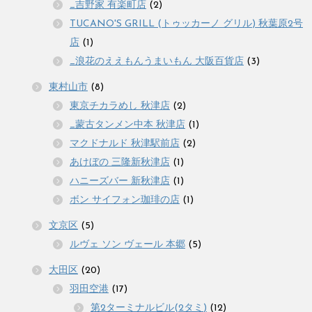
_吉野家 有楽町店
(2)
TUCANO'S GRILL (トゥッカーノ グリル) 秋葉原2号
店
(1)
_浪花のええもんうまいもん 大阪百貨店
(3)
東村山市
(8)
東京チカラめし 秋津店
(2)
_蒙古タンメン中本 秋津店
(1)
マクドナルド 秋津駅前店
(2)
あけぼの 三隆新秋津店
(1)
ハニーズバー 新秋津店
(1)
ボン サイフォン珈琲の店
(1)
文京区
(5)
ルヴェ ソン ヴェール 本郷
(5)
大田区
(20)
羽田空港
(17)
第2ターミナルビル(2タミ)
(12)