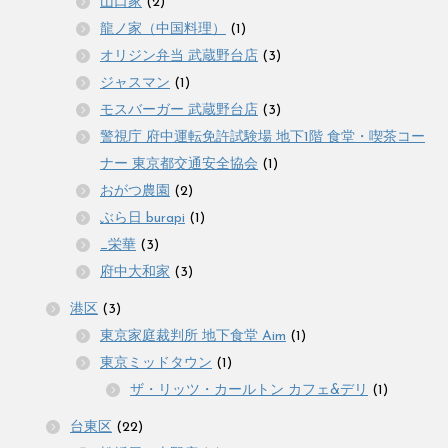
山口家
(2)
龍ノ家（中国料理）
(1)
オリジン弁当 武蔵野台店
(3)
ジャスマン
(1)
モスバーガー 武蔵野台店
(3)
警視庁 府中運転免許試験場 地下1階 食堂・喫茶コー
ナー 東京都交通安全協会
(1)
おがつ農園
(2)
ぶら日 burapi
(1)
_栄華
(3)
府中大和家
(3)
港区
(3)
東京家庭裁判所 地下食堂 Aim
(1)
東京ミッドタウン
(1)
ザ・リッツ・カールトン カフェ&デリ
(1)
台東区
(22)