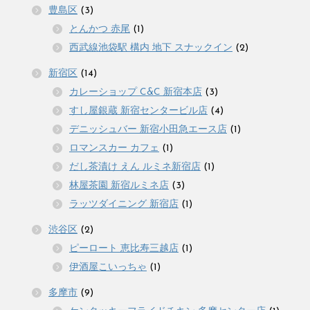
豊島区
(3)
とんかつ 赤尾
(1)
西武線池袋駅 構内 地下 スナックイン
(2)
新宿区
(14)
カレーショップ C&C 新宿本店
(3)
すし屋銀蔵 新宿センタービル店
(4)
デニッシュバー 新宿小田急エース店
(1)
ロマンスカー カフェ
(1)
だし茶漬け えん ルミネ新宿店
(1)
林屋茶園 新宿ルミネ店
(3)
ラッツダイニング 新宿店
(1)
渋谷区
(2)
ピーロート 恵比寿三越店
(1)
伊酒屋こいっちゃ
(1)
多摩市
(9)