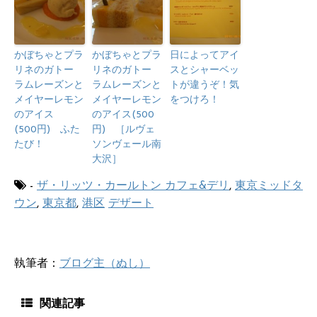
かぼちゃとプラ
かぼちゃとプラ
日によってアイ
リネのガトー
リネのガトー
スとシャーベッ
ラムレーズンと
ラムレーズンと
トが違うぞ！気
メイヤーレモン
メイヤーレモン
をつけろ！
のアイス
のアイス(500
(500円) ふた
円) ［ルヴェ
たび！
ソンヴェール南
大沢］
-
ザ・リッツ・カールトン カフェ&デリ
,
東京ミッドタ
ウン
,
東京都
,
港区
デザート
執筆者：
ブログ主（ぬし）
関連記事