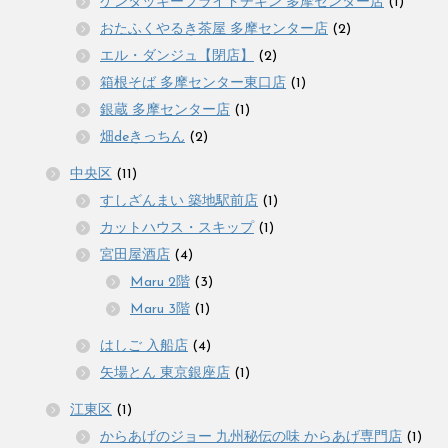
ケンタッキーフライドチキン 多摩センター店
(1)
おたふくやるき茶屋 多摩センター店
(2)
エル・ダンジュ【閉店】
(2)
箱根そば 多摩センター東口店
(1)
銀蔵 多摩センター店
(1)
畑deきっちん
(2)
中央区
(11)
すしざんまい 築地駅前店
(1)
カットハウス・スキップ
(1)
宮田屋酒店
(4)
Maru 2階
(3)
Maru 3階
(1)
はしご 入船店
(4)
矢場とん 東京銀座店
(1)
江東区
(1)
からあげのジョー 九州秘伝の味 からあげ専門店
(1)