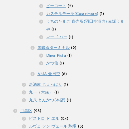
ピーロート
(5)
カステルモーラ(Castelmora)
(1)
うちのたまご 直売所(羽田空港内) 赤坂うま
や
(1)
マーゴ バー
(1)
国際線ターミナル
(2)
Diner Pista
(1)
かつ仙
(1)
ANA 全日空
(6)
居酒屋 じょっぱり
(1)
丸一（大森）
(1)
丸八 とんかつ(本店)
(1)
目黒区
(28)
ビストロ ド エル
(24)
ルヴェ ソン ヴェール 駒場
(5)