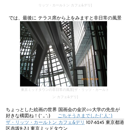
リッツ・カールトン カフェ&デリ]
では、最後に テラス席から上をみますと非日常の風景
東京ミッドタウンの非日常の風景[ザ・リッツ・カールト
ン カフェ&デリ]
ちょっとした絵画の世界 国画会の金沢○○大学の先生が
好きな構図ね！(^_^;)
ごちそうさまでした(^人^)
ザ・リッツ・カールトン カフェ&デリ
107-6245 東京都港
区赤坂9-7-1 東京ミッドタウン