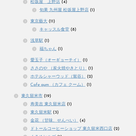
松坂屋 上野店
(4)
旬果 九州屋 松坂屋上野店
(1)
東京藝大
(11)
キャッスル食堂
(8)
浅草駅
(1)
福ちゃん
(1)
愛玉子（オーギョーチイ）
(1)
ささのや （炭火焼やきとり）
(1)
ホテルシャーウッド（鴬谷）
(2)
Cafe qum （カフェ クーム）
(1)
東久留米市
(19)
寿美吉 東久留米店
(1)
東久留米駅
(3)
金花 （甘味、せんべい）
(4)
ドトールコーヒーショップ 東久留米西口店
(2)