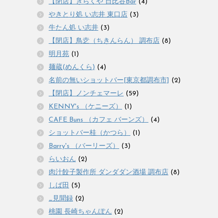
【閉店】きらくや 日比谷Bar
(4)
やきとり処 い志井 東口店
(3)
牛たん処 い志井
(3)
【閉店】鳥赱（ちきんらん） 調布店
(8)
明月苑
(1)
麺蔵(めんくら)
(4)
名前の無いショットバー[東京都調布市]
(2)
【閉店】ノンチェマーレ
(59)
KENNY's （ケニーズ）
(1)
CAFE Buns （カフェ バーンズ）
(4)
ショットバー桂（かつら）
(1)
Barry's （バーリーズ）
(3)
らいおん
(2)
肉汁餃子製作所 ダンダダン酒場 調布店
(8)
しば田
(5)
_見聞録
(2)
桃園 長崎ちゃんぽん
(2)