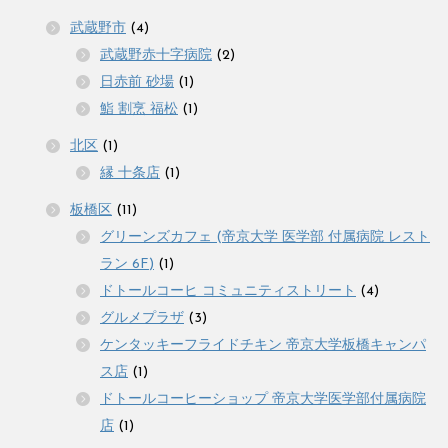
武蔵野市
(4)
武蔵野赤十字病院
(2)
日赤前 砂場
(1)
鮨 割烹 福松
(1)
北区
(1)
縁 十条店
(1)
板橋区
(11)
グリーンズカフェ (帝京大学 医学部 付属病院 レスト
ラン 6F)
(1)
ドトールコーヒ コミュニティストリート
(4)
グルメプラザ
(3)
ケンタッキーフライドチキン 帝京大学板橋キャンパ
ス店
(1)
ドトールコーヒーショップ 帝京大学医学部付属病院
店
(1)