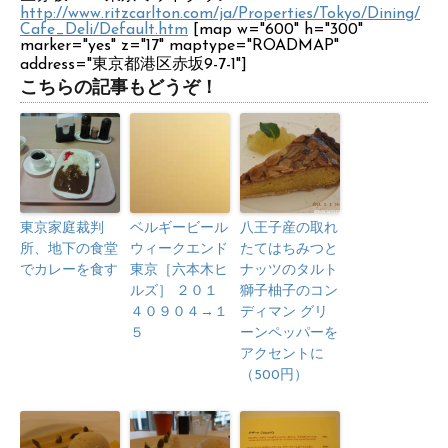
http://www.ritzcarlton.com/ja/Properties/Tokyo/Dining/
Cafe_Deli/Default.htm
[map w="600" h="300"
marker="yes" z="17" maptype="ROADMAP"
address="東京都港区赤坂9-7-1"]
こちらの記事もどうぞ！
東京家庭裁判
ベルギービール
八王子産の取れ
所、地下の食堂
ウィークエンド
たてはちみつと
でカレーを食す
東京［六本木ヒ
ナッツのタルト
ルズ］ ２０１
獅子柚子のコン
４０９０４→１
ディマン グリ
５
ーンペッパーを
アクセントに
（500円）