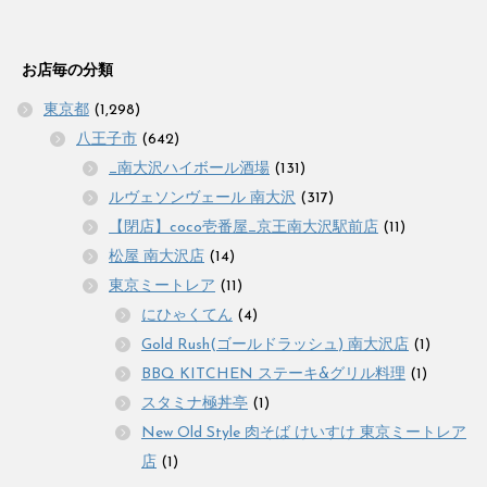
お店毎の分類
東京都
(1,298)
八王子市
(642)
_南大沢ハイボール酒場
(131)
ルヴェソンヴェール 南大沢
(317)
【閉店】coco壱番屋_京王南大沢駅前店
(11)
松屋 南大沢店
(14)
東京ミートレア
(11)
にひゃくてん
(4)
Gold Rush(ゴールドラッシュ) 南大沢店
(1)
BBQ KITCHEN ステーキ&グリル料理
(1)
スタミナ極丼亭
(1)
New Old Style 肉そば けいすけ 東京ミートレア
店
(1)