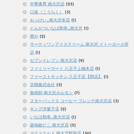
中華東秀 南大沢店
(23)
口楽（こうらく）
(3)
おっけい_南大沢本店
(1)
とんかついなば和幸_南大沢
(1)
茜や
(2)
サーティワンアイスクリーム 南大沢 イトーヨーカ堂
店
(1)
セブンイレブン 南大沢店
(9)
ファミリーマート 八王子上柚木店
(1)
ファーストキッチン 八王子店【閉店】
(1)
京晴株式会社
(3)
食肉卸 南大沢ホルモン
(7)
スターバックス コーヒー フレンテ南大沢店
(3)
キング洋菓子店
(2)
いなば和幸_南大沢店
(1)
築地銀だこ 南大沢店
(5)
マクドナルド 南大沢駅前店
(30)