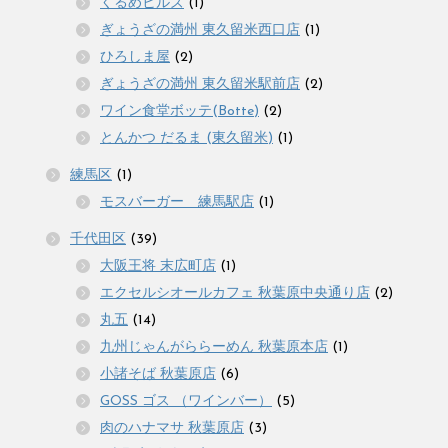
くるめヒルズ
(1)
ぎょうざの満州 東久留米西口店
(1)
ひろしま屋
(2)
ぎょうざの満州 東久留米駅前店
(2)
ワイン食堂ボッテ(Botte)
(2)
とんかつ だるま (東久留米)
(1)
練馬区
(1)
モスバーガー 練馬駅店
(1)
千代田区
(39)
大阪王将 末広町店
(1)
エクセルシオールカフェ 秋葉原中央通り店
(2)
丸五
(14)
九州じゃんがららーめん 秋葉原本店
(1)
小諸そば 秋葉原店
(6)
GOSS ゴス （ワインバー）
(5)
肉のハナマサ 秋葉原店
(3)