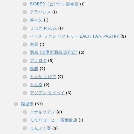
BIBBER（ビバー）調布店
(1)
アラパンス
(1)
寿々久
(1)
ミロク Mirock
(1)
イーチ ファン ペストリー EACH FAN PASTRY
(2)
寿起
(1)
調風 (四季彩調風 調布店)
(2)
アナログ
(5)
鳥勝
(2)
とんかつ ひで
(2)
とん松
(2)
アジアン タイペイ
(3)
稲城市
(33)
イナキッチン
(6)
モリバコーヒー 若葉台店
(1)
まんぷく宴
(2)