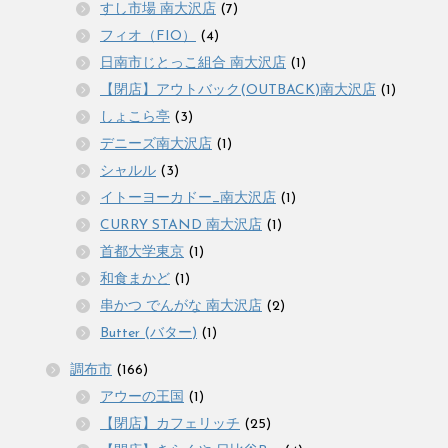
すし市場 南大沢店
(7)
フィオ（FIO）
(4)
日南市じとっこ組合 南大沢店
(1)
【閉店】アウトバック(OUTBACK)南大沢店
(1)
しょこら亭
(3)
デニーズ南大沢店
(1)
シャルル
(3)
イトーヨーカドー_南大沢店
(1)
CURRY STAND 南大沢店
(1)
首都大学東京
(1)
和食まかど
(1)
串かつ でんがな 南大沢店
(2)
Butter (バター)
(1)
調布市
(166)
アウーの王国
(1)
【閉店】カフェリッチ
(25)