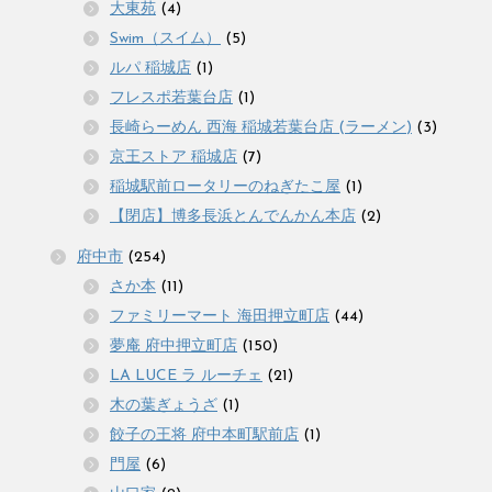
大東苑
(4)
Swim（スイム）
(5)
ルパ 稲城店
(1)
フレスポ若葉台店
(1)
長崎らーめん 西海 稲城若葉台店 (ラーメン)
(3)
京王ストア 稲城店
(7)
稲城駅前ロータリーのねぎたこ屋
(1)
【閉店】博多長浜とんでんかん本店
(2)
府中市
(254)
さか本
(11)
ファミリーマート 海田押立町店
(44)
夢庵 府中押立町店
(150)
LA LUCE ラ ルーチェ
(21)
木の葉ぎょうざ
(1)
餃子の王将 府中本町駅前店
(1)
門屋
(6)