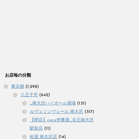
お店毎の分類
東京都
(1,298)
八王子市
(642)
_南大沢ハイボール酒場
(131)
ルヴェソンヴェール 南大沢
(317)
【閉店】coco壱番屋_京王南大沢
駅前店
(11)
松屋 南大沢店
(14)