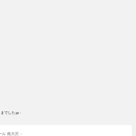
した.jp -
ール 南大沢
>