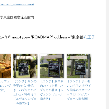
estaurant_minamiosawa/
大学東京国際交流会館内
s" z="17" maptype="ROADMAP" address="東京都
八王子
ュッフェ
【ランチ】サケの
【ランチ】豚スネ
【ランチ】サーモ
ェソンヴ
香草のパン粉焼
肉のトマト煮 パ
ンのポワレ 赤ワイ
大沢］
き パプリカのピ
プリカの香り［ル
ン風味のバターソ
ュレとバルサミコ
ヴェソンヴェール
ース [ルヴェソン
［ルヴェソンヴェ
南大沢］
ヴェール南大沢]
ール南大沢］