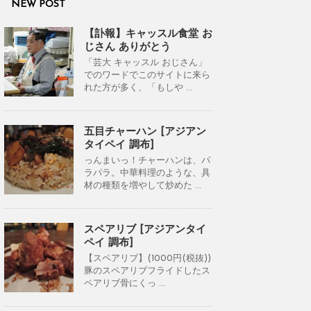
NEW POST
【訃報】キャッスル食堂 お
じさん ありがとう
「芸大 キャッスル おじさん」
でのワードでこのサイトに来ら
れた方が多く、「もしや ...
五目チャーハン [アジアン
タイペイ 調布]
っんまいっ！チャーハンは、パ
ラパラ。中華料理のような、具
材の種類を増やして炒めた ...
スペアリブ [アジアンタイ
ペイ 調布]
【スペアリブ】(1000円(税抜))
豚のスペアリブフライドしたス
ペアリブ骨にくっ ...