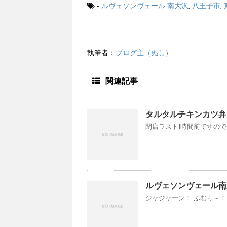
-
ルヴェソンヴェール 南大沢
,
八王子市
,
執筆者：
ブログ主（ぬし）
関連記事
タルタルチキンカツ弁
閉店ラスト1時間前ですので
ルヴェソンヴェール南大
ジャジャーン！ ふむぅ～！(p