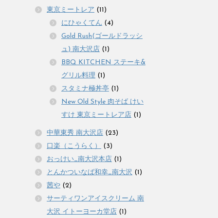
東京ミートレア
(11)
にひゃくてん
(4)
Gold Rush(ゴールドラッシ
ュ) 南大沢店
(1)
BBQ KITCHEN ステーキ&
グリル料理
(1)
スタミナ極丼亭
(1)
New Old Style 肉そば けい
すけ 東京ミートレア店
(1)
中華東秀 南大沢店
(23)
口楽（こうらく）
(3)
おっけい_南大沢本店
(1)
とんかついなば和幸_南大沢
(1)
茜や
(2)
サーティワンアイスクリーム 南
大沢 イトーヨーカ堂店
(1)