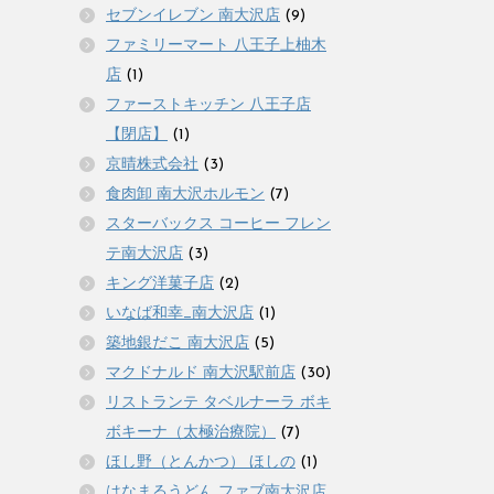
セブンイレブン 南大沢店
(9)
ファミリーマート 八王子上柚木
店
(1)
ファーストキッチン 八王子店
【閉店】
(1)
京晴株式会社
(3)
食肉卸 南大沢ホルモン
(7)
スターバックス コーヒー フレン
テ南大沢店
(3)
キング洋菓子店
(2)
いなば和幸_南大沢店
(1)
築地銀だこ 南大沢店
(5)
マクドナルド 南大沢駅前店
(30)
リストランテ タベルナーラ ボキ
ボキーナ（太極治療院）
(7)
ほし野（とんかつ） ほしの
(1)
はなまるうどん ファブ南大沢店