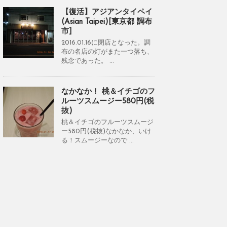
【復活】アジアンタイペイ
(Asian Taipei)[東京都 調布
市]
2016.01.16に閉店となった。調
布の名店の灯がまた一つ落ち、
残念であった。 ...
なかなか！ 桃＆イチゴのフ
ルーツスムージー580円(税
抜)
桃＆イチゴのフルーツスムージ
ー580円(税抜)なかなか、いけ
る！スムージーなので ...