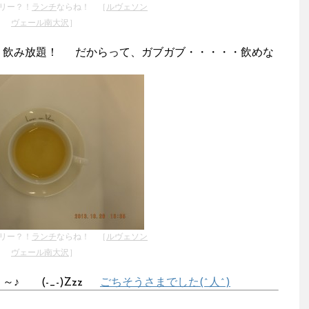
リー？！
ランチ
ならね！ ［
ルヴェソン
ヴェール南大沢
］
ので、飲み放題！ だからって、ガブガブ・・・・・飲めな
リー？！
ランチ
ならね！ ［
ルヴェソン
ヴェール南大沢
］
♪ (-_-)Zzz
ごちそうさまでした(^人^)