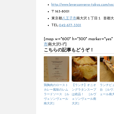
http://www.leversonverre-tokyo.com/r
〒163-8001
東京都
八王子市
南大沢１丁目１ 首都
TEL:
042-677-3301
[map w="600" h="300" marker="ye
市
南大沢1-1"]
こちらの記事もどうぞ！
鶏胸肉のロースト
【ランチ】オニオ
ランチビ
カレー風味のレム
ングラタンスープ
台 ［ルヴ
ラードソース ［ル
は絶品！ ［ルヴ
ェール南
ヴェソンヴェール
ェソンヴェール南
南大沢］
大沢］