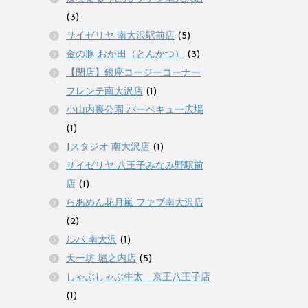
(3)
サイゼリヤ 南大沢駅前店
(5)
金の豚 おか田（とんかつ）
(3)
【閉店】銀座コージーコーナー
フレンテ南大沢店
(1)
小山内裏公園 バーベキュー広場
(1)
Jスタジオ 南大沢店
(1)
サイゼリヤ 八王子みなみ野駅前
店
(1)
らあめん花月嵐 ファブ南大沢店
(2)
ルパ 南大沢
(1)
天一坊 堀之内店
(5)
しゃぶしゃぶ牛太 京王八王子店
(1)