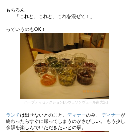
もちろん
「これと、これと、これを混ぜて！」
っていうのもOK！
ハーブティセレクション[
ルヴェソンヴェール南大沢
]
ランチ
は出せないとのこと、
ディナー
のみ。
ディナー
が
終わったらすぐに帰ってしまうのがさびしい。 もう少し
余韻を楽しんでいただきたいとの事。