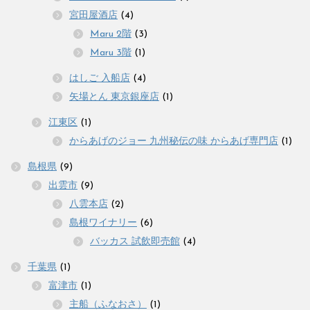
宮田屋酒店
(4)
Maru 2階
(3)
Maru 3階
(1)
はしご 入船店
(4)
矢場とん 東京銀座店
(1)
江東区
(1)
からあげのジョー 九州秘伝の味 からあげ専門店
(1)
島根県
(9)
出雲市
(9)
八雲本店
(2)
島根ワイナリー
(6)
バッカス 試飲即売館
(4)
千葉県
(1)
富津市
(1)
主船（ふなおさ）
(1)