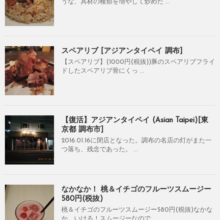
うな、具材の種類を増やして炒めた ...
スペアリブ [アジアンタイペイ 調布]
【スペアリブ】(1000円(税抜))豚のスペアリブフライ
ドしたスペアリブ骨にくっ ...
【復活】アジアンタイペイ (Asian Taipei)[東
京都 調布市]
2016.01.16に閉店となった。調布の名店の灯がまた一
つ落ち、残念であった。 ...
なかなか！ 桃＆イチゴのフルーツスムージー
580円(税抜)
桃＆イチゴのフルーツスムージー580円(税抜)なかな
か、いける！スムージーなので ...