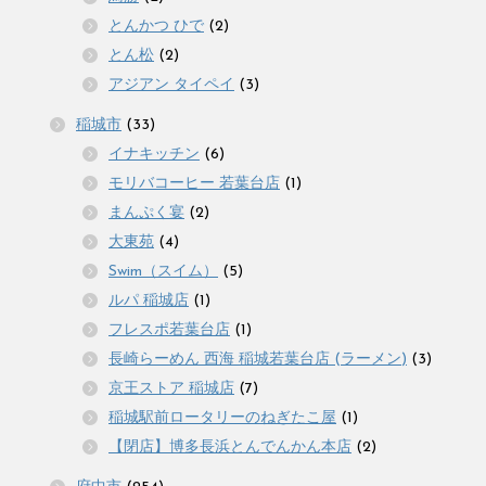
とんかつ ひで
(2)
とん松
(2)
アジアン タイペイ
(3)
稲城市
(33)
イナキッチン
(6)
モリバコーヒー 若葉台店
(1)
まんぷく宴
(2)
大東苑
(4)
Swim（スイム）
(5)
ルパ 稲城店
(1)
フレスポ若葉台店
(1)
長崎らーめん 西海 稲城若葉台店 (ラーメン)
(3)
京王ストア 稲城店
(7)
稲城駅前ロータリーのねぎたこ屋
(1)
【閉店】博多長浜とんでんかん本店
(2)