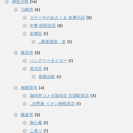
神奈川県
(14)
川崎市
(6)
ステーキのあさくま 多摩川店
(2)
牛繁 稲田堤店
(2)
多摩区
(1)
_蕎麦酒房 笙
(1)
横浜市
(2)
ハングリータイガー
(1)
港北区
(1)
新横浜駅
(1)
相模原市
(4)
珈琲所コメダ珈琲店 古淵駅前店
(3)
_吉野家 イオン相模原店
(1)
鎌倉市
(2)
無心庵
(1)
こ寿々
(1)