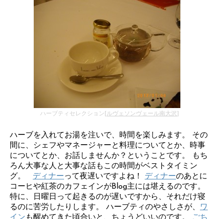
ハーブティセレクション[
ルヴェソンヴェール南大沢
]
ハーブを入れてお湯を注いで、時間を楽しみます。 その
間に、シェフやマネージャーと料理についてとか、時事
についてとか、お話しませんか？ということです。 もち
ろん大事な人と大事な話もこの時間がベストタイミン
グ。
ディナー
って夜遅いですよね！
ディナー
のあとに
コーヒや紅茶のカフェインがBlog主には堪えるのです。
特に、日曜日って起きるのが遅いですから、それだけ寝
るのに苦労したりします。 ハーブティのやさしさが、
ワ
イン
も醒めてきた頃合いと、ちょうどいいのです。
ごち