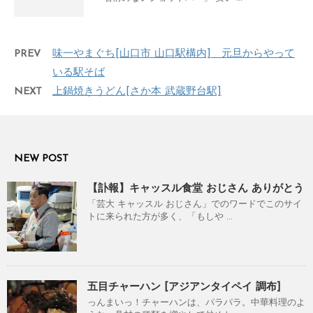
PREV
味一やまぐち[山口市 山口駅構内] 元旦からやって
いる駅そば
NEXT
上鍋焼きうどん[さか本 武蔵野台駅]
NEW POST
【訃報】キャッスル食堂 おじさん ありがとう
「芸大 キャッスル おじさん」でのワードでこのサイ
トに来られた方が多く、「もしや ...
五目チャーハン [アジアンタイペイ 調布]
っんまいっ！チャーハンは、パラパラ。中華料理のよ