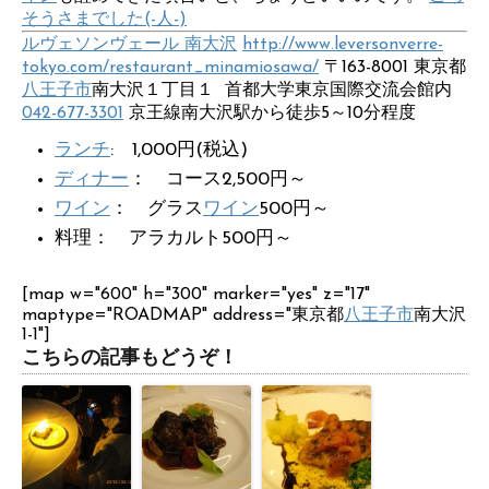
そうさまでした(-人-)
ルヴェソンヴェール 南大沢
http://www.leversonverre-
tokyo.com/restaurant_minamiosawa/
〒163-8001 東京都
八王子市
南大沢１丁目１ 首都大学東京国際交流会館内
042-677-3301
京王線南大沢駅から徒歩5～10分程度
ランチ
: 1,000円(税込)
ディナー
： コース2,500円～
ワイン
： グラス
ワイン
500円～
料理： アラカルト500円～
[map w="600" h="300" marker="yes" z="17"
maptype="ROADMAP" address="東京都
八王子市
南大沢
1-1"]
こちらの記事もどうぞ！