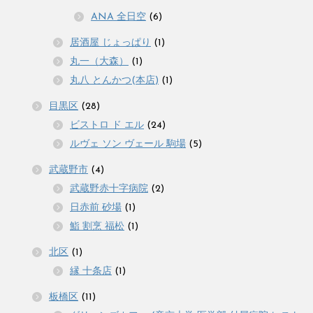
ANA 全日空
(6)
居酒屋 じょっぱり
(1)
丸一（大森）
(1)
丸八 とんかつ(本店)
(1)
目黒区
(28)
ビストロ ド エル
(24)
ルヴェ ソン ヴェール 駒場
(5)
武蔵野市
(4)
武蔵野赤十字病院
(2)
日赤前 砂場
(1)
鮨 割烹 福松
(1)
北区
(1)
縁 十条店
(1)
板橋区
(11)