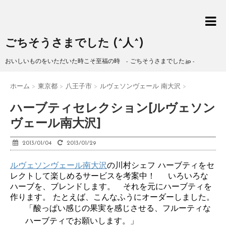
ごちそうさまでした (^人^)
おいしいものをいただいた時こそ至福の時 - ごちそうさまでした.jp -
ホーム
>
東京都
>
八王子市
>
ルヴェソンヴェール 南大沢
>
ハーブティセレクション[ルヴェソン
ヴェール南大沢]
2013/01/04
2013/01/29
ルヴェソンヴェール南大沢
の川村シェフ ハーブティをセ
レクトして楽しめるサービスを考案中！ いろいろな
ハーブを、ブレンドします。 それを元にハーブティを
作ります。 たとえば、こんなふうにオーダーしました。
「酸っぱい感じの果実を感じさせる、フルーティな
ハーブティでお願いします。」