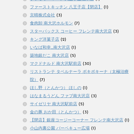
ファーストキッチン 八王子店【閉店】
(1)
京晴株式会社
(3)
食肉卸 南大沢ホルモン
(7)
スターバックス コーヒー フレンテ南大沢店
(3)
キング洋菓子店
(2)
いなば和幸_南大沢店
(1)
築地銀だこ 南大沢店
(5)
マクドナルド 南大沢駅前店
(30)
リストランテ タベルナーラ ボキボキーナ（太極治療
院）
(7)
ほし野（とんかつ） ほしの
(1)
はなまるうどん ファブ南大沢店
(3)
サイゼリヤ 南大沢駅前店
(5)
金の豚 おか田（とんかつ）
(3)
【閉店】銀座コージーコーナー フレンテ南大沢店
(1)
小山内裏公園 バーベキュー広場
(1)