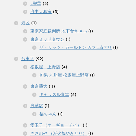
_栄華
(3)
府中大和家
(3)
港区
(3)
東京家庭裁判所 地下食堂 Aim
(1)
東京ミッドタウン
(1)
ザ・リッツ・カールトン カフェ&デリ
(1)
台東区
(22)
松坂屋 上野店
(4)
旬果 九州屋 松坂屋上野店
(1)
東京藝大
(11)
キャッスル食堂
(8)
浅草駅
(1)
福ちゃん
(1)
愛玉子（オーギョーチイ）
(1)
ささのや （炭火焼やきとり）
(1)