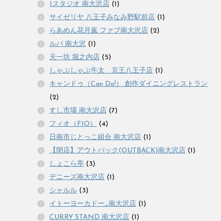
Jスタジオ 南大沢店
(1)
サイゼリヤ 八王子みなみ野駅前店
(1)
らあめん花月嵐 ファブ南大沢店
(2)
ルパ 南大沢
(1)
天一坊 堀之内店
(5)
しゃぶしゃぶ牛太 京王八王子店
(1)
キャンドゥ（Can Do!） 創作ダイニングレストラン
(2)
すし市場 南大沢店
(7)
フィオ（FIO）
(4)
日南市じとっこ組合 南大沢店
(1)
【閉店】アウトバック(OUTBACK)南大沢店
(1)
しょこら亭
(3)
デニーズ南大沢店
(1)
シャルル
(3)
イトーヨーカドー_南大沢店
(1)
CURRY STAND 南大沢店
(1)