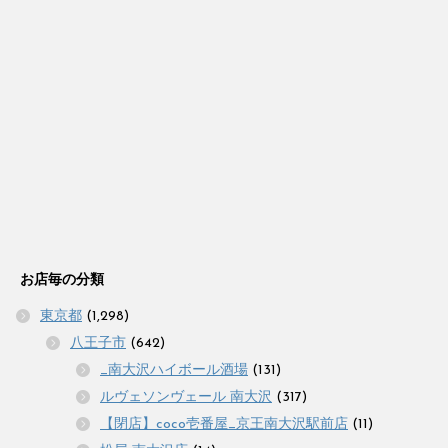
お店毎の分類
東京都
(1,298)
八王子市
(642)
_南大沢ハイボール酒場
(131)
ルヴェソンヴェール 南大沢
(317)
【閉店】coco壱番屋_京王南大沢駅前店
(11)