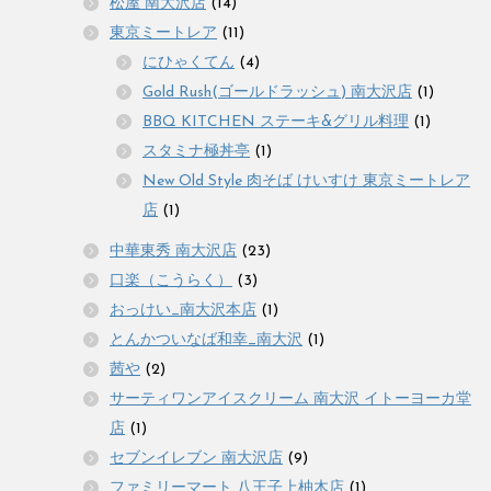
松屋 南大沢店
(14)
東京ミートレア
(11)
にひゃくてん
(4)
Gold Rush(ゴールドラッシュ) 南大沢店
(1)
BBQ KITCHEN ステーキ&グリル料理
(1)
スタミナ極丼亭
(1)
New Old Style 肉そば けいすけ 東京ミートレア
店
(1)
中華東秀 南大沢店
(23)
口楽（こうらく）
(3)
おっけい_南大沢本店
(1)
とんかついなば和幸_南大沢
(1)
茜や
(2)
サーティワンアイスクリーム 南大沢 イトーヨーカ堂
店
(1)
セブンイレブン 南大沢店
(9)
ファミリーマート 八王子上柚木店
(1)