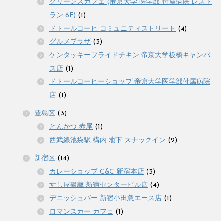
グリーンズカフェ (帝京大学 医学部 付属病院 レスト
ラン 6F)
(1)
ドトールコーヒ コミュニティストリート
(4)
グルメプラザ
(3)
ケンタッキーフライドチキン 帝京大学板橋キャンパ
ス店
(1)
ドトールコーヒーショップ 帝京大学医学部付属病院
店
(1)
豊島区
(3)
とんかつ 赤尾
(1)
西武線池袋駅 構内 地下 スナックイン
(2)
新宿区
(14)
カレーショップ C&C 新宿本店
(3)
すし屋銀蔵 新宿センタービル店
(4)
デニッシュバー 新宿小田急エース店
(1)
ロマンスカー カフェ
(1)