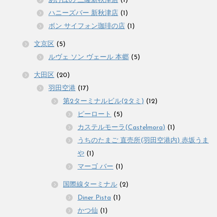
あけぼの 三隆新秋津店
(1)
ハニーズバー 新秋津店
(1)
ボン サイフォン珈琲の店
(1)
文京区
(5)
ルヴェ ソン ヴェール 本郷
(5)
大田区
(20)
羽田空港
(17)
第2ターミナルビル(2タミ)
(12)
ピーロート
(5)
カステルモーラ(Castelmora)
(1)
うちのたまご 直売所(羽田空港内) 赤坂うま
や
(1)
マーゴ バー
(1)
国際線ターミナル
(2)
Diner Pista
(1)
かつ仙
(1)