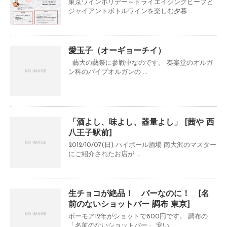
東京ワインホリデー～ドライエイジングビーフと
ジャイアントボトルワインを楽しむ夕暮 ...
愛玉子（オーギョーチイ）
藝大の藝祭に参戦中なのです。 奏楽堂のオルガ
ン科のパイプオルガンの ...
「酒よし、味よし、器量よし」 [茜や 西
八王子駅前]
2012/10/07(日) ハイボール酒場 南大沢のマスター
にご紹介されたお店が ...
生チョコが絶品！ バーなのに！ [名
前のないショットバー 調布 東京]
ボーモア12年がショットで800円です。 調布の
「名前のないショットバー」 安い ...