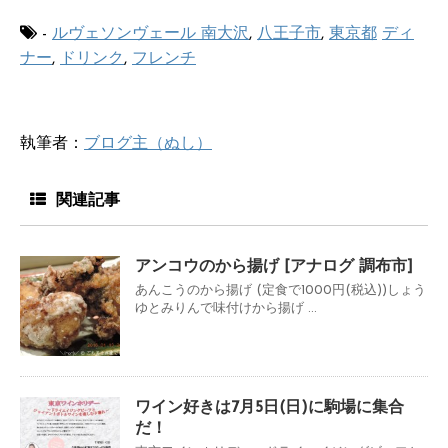
-
ルヴェソンヴェール 南大沢
,
八王子市
,
東京都
ディ
ナー
,
ドリンク
,
フレンチ
執筆者：
ブログ主（ぬし）
関連記事
アンコウのから揚げ [アナログ 調布市]
あんこうのから揚げ (定食で1000円(税込))しょう
ゆとみりんで味付けから揚げ ...
ワイン好きは7月5日(日)に駒場に集合
だ！