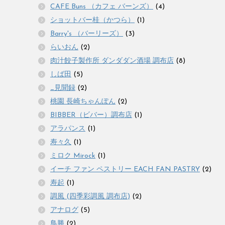
CAFE Buns （カフェ バーンズ）
(4)
ショットバー桂（かつら）
(1)
Barry's （バーリーズ）
(3)
らいおん
(2)
肉汁餃子製作所 ダンダダン酒場 調布店
(8)
しば田
(5)
_見聞録
(2)
桃園 長崎ちゃんぽん
(2)
BIBBER（ビバー）調布店
(1)
アラパンス
(1)
寿々久
(1)
ミロク Mirock
(1)
イーチ ファン ペストリー EACH FAN PASTRY
(2)
寿起
(1)
調風 (四季彩調風 調布店)
(2)
アナログ
(5)
鳥勝
(2)