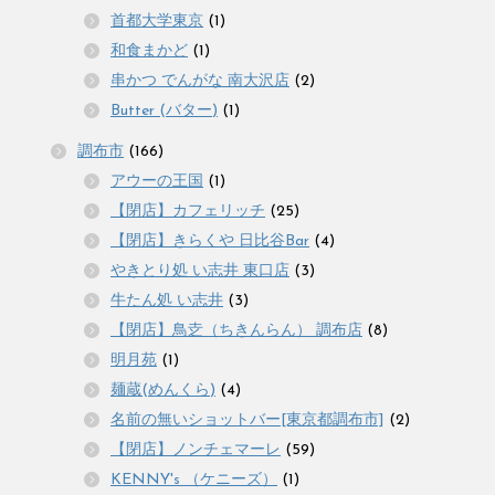
首都大学東京
(1)
和食まかど
(1)
串かつ でんがな 南大沢店
(2)
Butter (バター)
(1)
調布市
(166)
アウーの王国
(1)
【閉店】カフェリッチ
(25)
【閉店】きらくや 日比谷Bar
(4)
やきとり処 い志井 東口店
(3)
牛たん処 い志井
(3)
【閉店】鳥赱（ちきんらん） 調布店
(8)
明月苑
(1)
麺蔵(めんくら)
(4)
名前の無いショットバー[東京都調布市]
(2)
【閉店】ノンチェマーレ
(59)
KENNY's （ケニーズ）
(1)