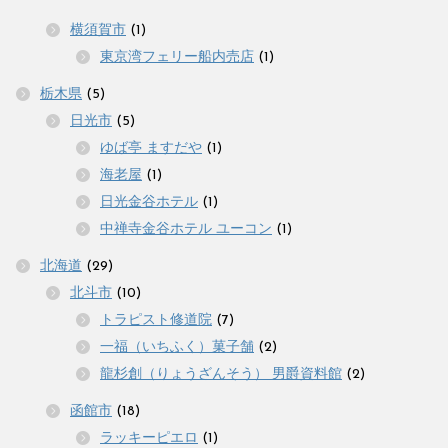
横須賀市
(1)
東京湾フェリー船内売店
(1)
栃木県
(5)
日光市
(5)
ゆば亭 ますだや
(1)
海老屋
(1)
日光金谷ホテル
(1)
中禅寺金谷ホテル ユーコン
(1)
北海道
(29)
北斗市
(10)
トラピスト修道院
(7)
一福（いちふく）菓子舗
(2)
龍杉創（りょうざんそう） 男爵資料館
(2)
函館市
(18)
ラッキーピエロ
(1)