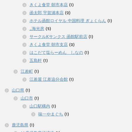
きくよ食堂 朝市本店
(1)
函太郎 宇賀浦本店
(2)
ホテル函館ロイヤル 中国料理 ぎょくらん
(1)
_海光房
(5)
サークルKサンクス 函館駅前店
(1)
きくよ食堂 朝市支店
(2)
はこだて塩らーめん しなの
(1)
五島軒
(1)
江差町
(1)
江差屋 江差追分会館
(1)
山口県
(1)
山口市
(1)
山口駅構内
(1)
味一やまぐち
(1)
鹿児島県
(1)