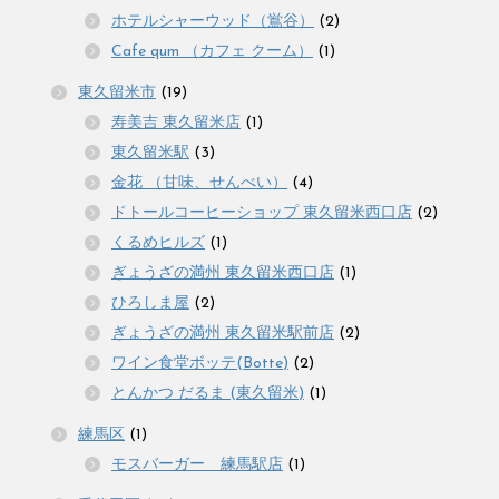
ホテルシャーウッド（鴬谷）
(2)
Cafe qum （カフェ クーム）
(1)
東久留米市
(19)
寿美吉 東久留米店
(1)
東久留米駅
(3)
金花 （甘味、せんべい）
(4)
ドトールコーヒーショップ 東久留米西口店
(2)
くるめヒルズ
(1)
ぎょうざの満州 東久留米西口店
(1)
ひろしま屋
(2)
ぎょうざの満州 東久留米駅前店
(2)
ワイン食堂ボッテ(Botte)
(2)
とんかつ だるま (東久留米)
(1)
練馬区
(1)
モスバーガー 練馬駅店
(1)