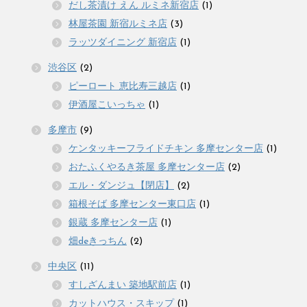
だし茶漬け えん ルミネ新宿店
(1)
林屋茶園 新宿ルミネ店
(3)
ラッツダイニング 新宿店
(1)
渋谷区
(2)
ピーロート 恵比寿三越店
(1)
伊酒屋こいっちゃ
(1)
多摩市
(9)
ケンタッキーフライドチキン 多摩センター店
(1)
おたふくやるき茶屋 多摩センター店
(2)
エル・ダンジュ【閉店】
(2)
箱根そば 多摩センター東口店
(1)
銀蔵 多摩センター店
(1)
畑deきっちん
(2)
中央区
(11)
すしざんまい 築地駅前店
(1)
カットハウス・スキップ
(1)