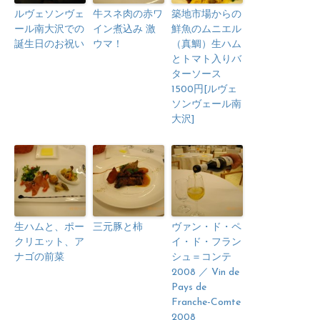
ルヴェソンヴェ
牛スネ肉の赤ワ
築地市場からの
ール南大沢での
イン煮込み 激
鮮魚のムニエル
誕生日のお祝い
ウマ！
（真鯛）生ハム
とトマト入りバ
ターソース
1500円[ルヴェ
ソンヴェール南
大沢]
生ハムと、ポー
三元豚と柿
ヴァン・ド・ペ
クリエット、ア
イ・ド・フラン
ナゴの前菜
シュ＝コンテ
2008 ／ Vin de
Pays de
Franche-Comte
2008