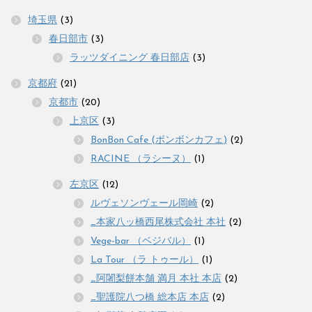
埼玉県
(3)
春日部市
(3)
ラッツダイニング 春日部店
(3)
京都府
(21)
京都市
(20)
上京区
(3)
BonBon Cafe (ボンボンカフェ)
(2)
RACINE （ラシーヌ）
(1)
左京区
(12)
ルヴェソンヴェール岡崎
(2)
_本家八ッ橋西尾株式会社 本社
(2)
Vege-bar （ベジバル）
(1)
La Tour （ラ トゥール）
(1)
_阿闍梨餅本舗 満月 本社 本店
(2)
_聖護院八つ橋 総本店 本店
(2)