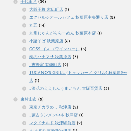
千代田区
(39)
大阪王将 末広町店
(1)
エクセルシオールカフェ 秋葉原中央通り店
(2)
丸五
(14)
九州じゃんがららーめん 秋葉原本店
(1)
小諸そば 秋葉原店
(6)
GOSS ゴス （ワインバー）
(5)
肉のハナマサ 秋葉原店
(3)
_吉野家 有楽町店
(2)
TUCANO'S GRILL (トゥッカーノ グリル) 秋葉原2号
店
(1)
_浪花のええもんうまいもん 大阪百貨店
(3)
東村山市
(8)
東京チカラめし 秋津店
(2)
_蒙古タンメン中本 秋津店
(1)
マクドナルド 秋津駅前店
(2)