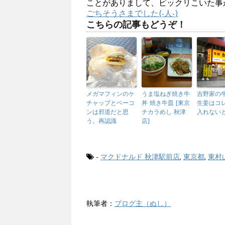
ことがありまして、ビックリこいた事
ごちそうさまでした(-人-)
こちらの記事もどうぞ！
メガマフィンのケ
うま塩ねぎ焼き牛
吉野家の
チャップとベーコ
丼 焼き牛皿 [東京
生姜はコ
ンは邪道だと思
チカラめし 秋津
入れない
う。再認識
店]
-
マクドナルド 秋津駅前店
,
東京都
,
東村
執筆者：
ブログ主（ぬし）