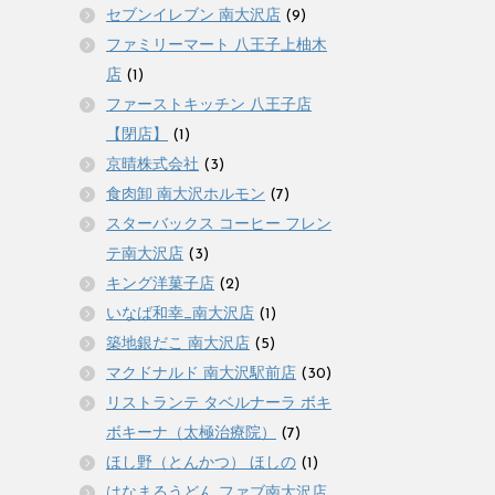
セブンイレブン 南大沢店
(9)
ファミリーマート 八王子上柚木
店
(1)
ファーストキッチン 八王子店
【閉店】
(1)
京晴株式会社
(3)
食肉卸 南大沢ホルモン
(7)
スターバックス コーヒー フレン
テ南大沢店
(3)
キング洋菓子店
(2)
いなば和幸_南大沢店
(1)
築地銀だこ 南大沢店
(5)
マクドナルド 南大沢駅前店
(30)
リストランテ タベルナーラ ボキ
ボキーナ（太極治療院）
(7)
ほし野（とんかつ） ほしの
(1)
はなまるうどん ファブ南大沢店