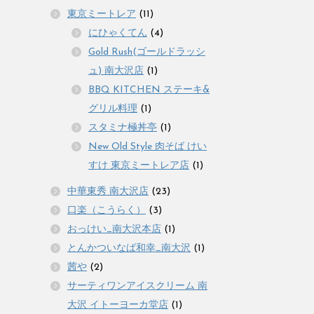
東京ミートレア
(11)
にひゃくてん
(4)
Gold Rush(ゴールドラッシ
ュ) 南大沢店
(1)
BBQ KITCHEN ステーキ&
グリル料理
(1)
スタミナ極丼亭
(1)
New Old Style 肉そば けい
すけ 東京ミートレア店
(1)
中華東秀 南大沢店
(23)
口楽（こうらく）
(3)
おっけい_南大沢本店
(1)
とんかついなば和幸_南大沢
(1)
茜や
(2)
サーティワンアイスクリーム 南
大沢 イトーヨーカ堂店
(1)