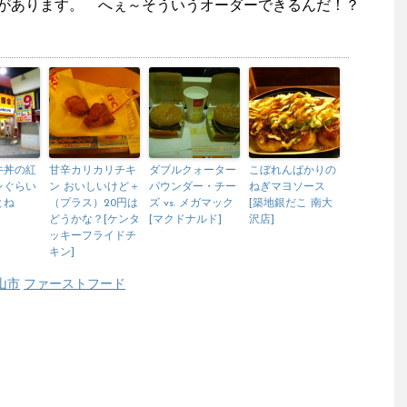
があります。 へぇ～そういうオーダーできるんだ！？
牛丼の紅
甘辛カリカリチキ
ダブルクォーター
こぼれんばかりの
レぐらい
ン おいしいけど＋
パウンダー・チー
ねぎマヨソース
とね
（プラス）20円は
ズ vs. メガマック
[築地銀だこ 南大
どうかな？[ケンタ
[マクドナルド]
沢店]
ッキーフライドチ
キン]
山市
ファーストフード