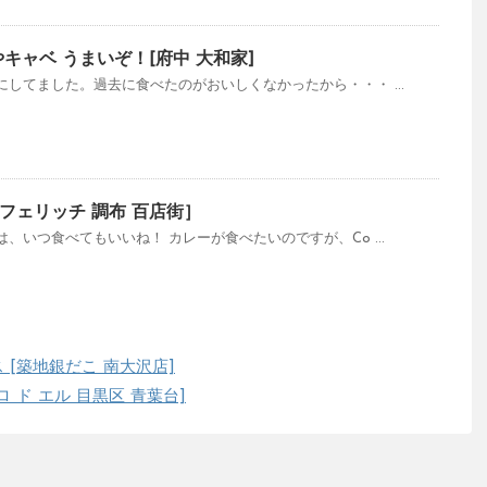
キャベ うまいぞ！[府中 大和家]
してました。過去に食べたのがおいしくなかったから・・・ ...
フェリッチ 調布 百店街］
、いつ食べてもいいね！ カレーが食べたいのですが、Co ...
[築地銀だこ 南大沢店]
 ド エル 目黒区 青葉台]