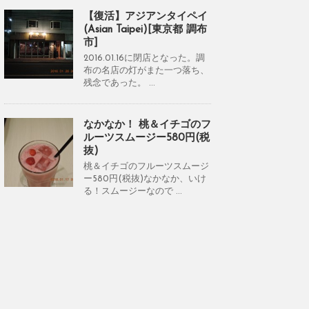
【復活】アジアンタイペイ
(Asian Taipei)[東京都 調布
市]
2016.01.16に閉店となった。調
布の名店の灯がまた一つ落ち、
残念であった。 ...
なかなか！ 桃＆イチゴのフ
ルーツスムージー580円(税
抜)
桃＆イチゴのフルーツスムージ
ー580円(税抜)なかなか、いけ
る！スムージーなので ...