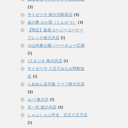
(3)
サイゼリヤ 南大沢駅前店
(5)
金の豚 おか田（とんかつ）
(3)
【閉店】銀座コージーコーナー
フレンテ南大沢店
(1)
小山内裏公園 バーベキュー広場
(1)
Jスタジオ 南大沢店
(1)
サイゼリヤ 八王子みなみ野駅前
店
(1)
らあめん花月嵐 ファブ南大沢店
(2)
ルパ 南大沢
(1)
天一坊 堀之内店
(5)
しゃぶしゃぶ牛太 京王八王子店
(1)