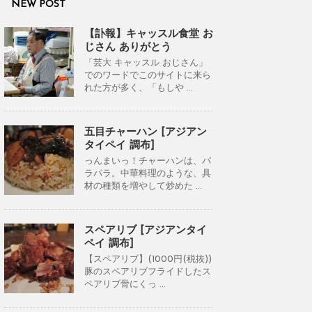
NEW POST
【訃報】キャッスル食堂 お
じさん ありがとう
「芸大 キャッスル おじさん」
でのワードでこのサイトに来ら
れた方が多く、「もしや ...
五目チャーハン [アジアン
タイペイ 調布]
っんまいっ！チャーハンは、パ
ラパラ。中華料理のような、具
材の種類を増やして炒めた ...
スペアリブ [アジアンタイ
ペイ 調布]
【スペアリブ】(1000円(税抜))
豚のスペアリブフライドしたス
ペアリブ骨にくっ ...