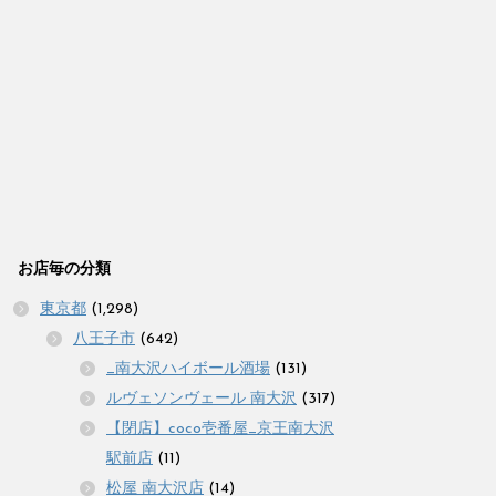
お店毎の分類
東京都
(1,298)
八王子市
(642)
_南大沢ハイボール酒場
(131)
ルヴェソンヴェール 南大沢
(317)
【閉店】coco壱番屋_京王南大沢
駅前店
(11)
松屋 南大沢店
(14)