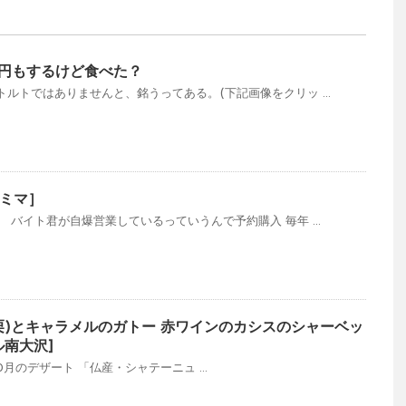
8円もするけど食べた？
ルトではありませんと、銘うってある。(下記画像をクリッ ...
ミマ］
 バイト君が自爆営業しているっていうんで予約購入 毎年 ...
栗)とキャラメルのガトー 赤ワインのカシスのシャーベッ
ル南大沢]
12年10月のデザート 「仏産・シャテーニュ ...