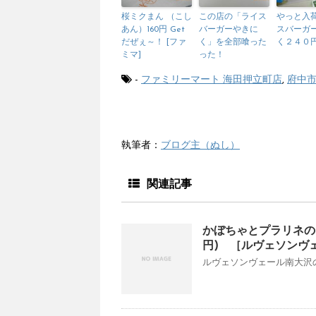
桜ミクまん （こし
この店の「ライス
やっと入
あん）160円 Get
バーガーやきに
スバーガ
だぜぇ～！ [ファ
く」を全部喰った
く２４０
ミマ]
った！
-
ファミリーマート 海田押立町店
,
府中
執筆者：
ブログ主（ぬし）
関連記事
かぼちゃとプラリネの
円) ［ルヴェソンヴ
ルヴェソンヴェール南大沢の川