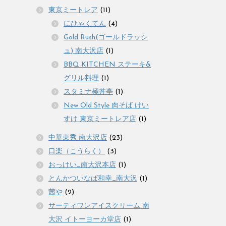
東京ミートレア
(11)
にひゃくてん
(4)
Gold Rush(ゴールドラッシ
ュ) 南大沢店
(1)
BBQ KITCHEN ステーキ&
グリル料理
(1)
スタミナ極丼亭
(1)
New Old Style 肉そば けい
すけ 東京ミートレア店
(1)
中華東秀 南大沢店
(23)
口楽（こうらく）
(3)
おっけい_南大沢本店
(1)
とんかついなば和幸_南大沢
(1)
茜や
(2)
サーティワンアイスクリーム 南
大沢 イトーヨーカ堂店
(1)