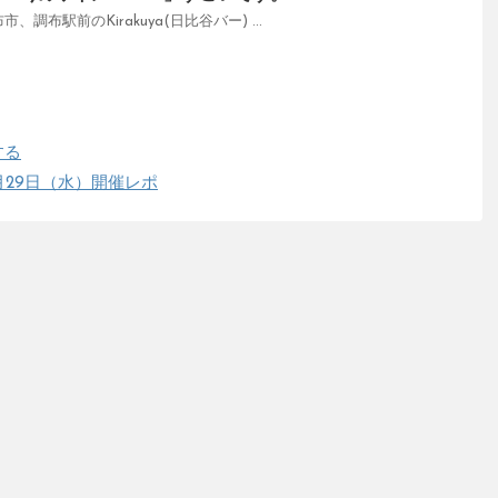
布市、調布駅前のKirakuya(日比谷バー) ...
する
5月29日（水）開催レポ