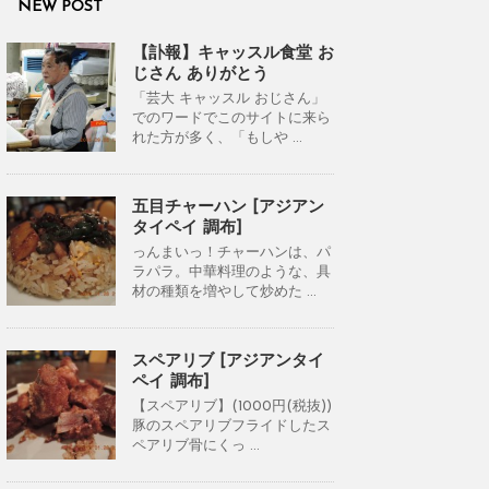
NEW POST
【訃報】キャッスル食堂 お
じさん ありがとう
「芸大 キャッスル おじさん」
でのワードでこのサイトに来ら
れた方が多く、「もしや ...
五目チャーハン [アジアン
タイペイ 調布]
っんまいっ！チャーハンは、パ
ラパラ。中華料理のような、具
材の種類を増やして炒めた ...
スペアリブ [アジアンタイ
ペイ 調布]
【スペアリブ】(1000円(税抜))
豚のスペアリブフライドしたス
ペアリブ骨にくっ ...