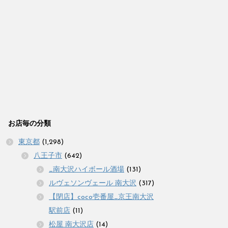
お店毎の分類
東京都
(1,298)
八王子市
(642)
_南大沢ハイボール酒場
(131)
ルヴェソンヴェール 南大沢
(317)
【閉店】coco壱番屋_京王南大沢
駅前店
(11)
松屋 南大沢店
(14)