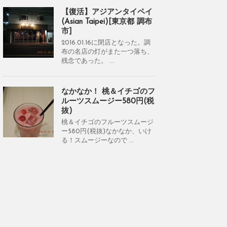
【復活】アジアンタイペイ
(Asian Taipei)[東京都 調布
市]
2016.01.16に閉店となった。調
布の名店の灯がまた一つ落ち、
残念であった。 ...
なかなか！ 桃＆イチゴのフ
ルーツスムージー580円(税
抜)
桃＆イチゴのフルーツスムージ
ー580円(税抜)なかなか、いけ
る！スムージーなので ...