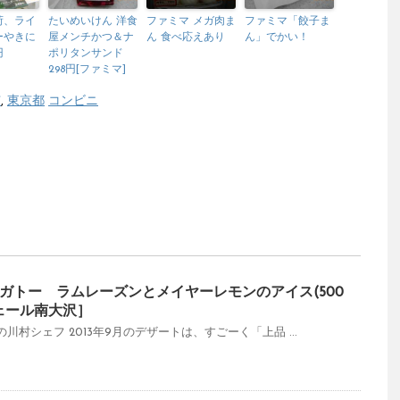
荷、ライ
たいめいけん 洋食
ファミマ メガ肉ま
ファミマ「餃子ま
ーやきに
屋メンチかつ＆ナ
ん 食べ応えあり
ん」でかい！
円
ポリタンサンド
298円[ファミマ]
市
,
東京都
コンビニ
ガトー ラムレーズンとメイヤーレモンのアイス(500
ェール南大沢］
村シェフ 2013年9月のデザートは、すごーく「上品 ...