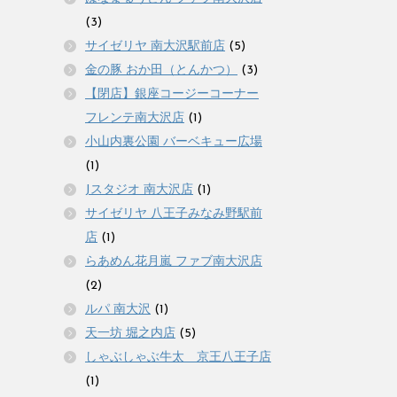
(3)
サイゼリヤ 南大沢駅前店
(5)
金の豚 おか田（とんかつ）
(3)
【閉店】銀座コージーコーナー
フレンテ南大沢店
(1)
小山内裏公園 バーベキュー広場
(1)
Jスタジオ 南大沢店
(1)
サイゼリヤ 八王子みなみ野駅前
店
(1)
らあめん花月嵐 ファブ南大沢店
(2)
ルパ 南大沢
(1)
天一坊 堀之内店
(5)
しゃぶしゃぶ牛太 京王八王子店
(1)