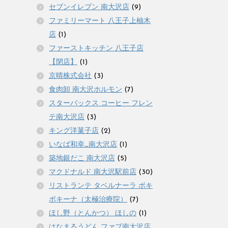
セブンイレブン 南大沢店
(9)
ファミリーマート 八王子上柚木
店
(1)
ファーストキッチン 八王子店
【閉店】
(1)
京晴株式会社
(3)
食肉卸 南大沢ホルモン
(7)
スターバックス コーヒー フレン
テ南大沢店
(3)
キング洋菓子店
(2)
いなば和幸_南大沢店
(1)
築地銀だこ 南大沢店
(5)
マクドナルド 南大沢駅前店
(30)
リストランテ タベルナーラ ボキ
ボキーナ（太極治療院）
(7)
ほし野（とんかつ） ほしの
(1)
はなまるうどん ファブ南大沢店