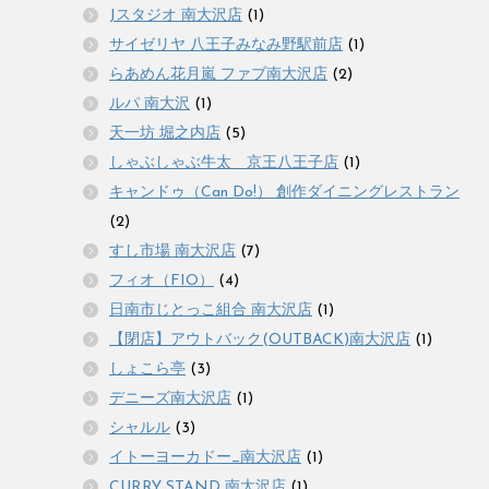
Jスタジオ 南大沢店
(1)
サイゼリヤ 八王子みなみ野駅前店
(1)
らあめん花月嵐 ファブ南大沢店
(2)
ルパ 南大沢
(1)
天一坊 堀之内店
(5)
しゃぶしゃぶ牛太 京王八王子店
(1)
キャンドゥ（Can Do!） 創作ダイニングレストラン
(2)
すし市場 南大沢店
(7)
フィオ（FIO）
(4)
日南市じとっこ組合 南大沢店
(1)
【閉店】アウトバック(OUTBACK)南大沢店
(1)
しょこら亭
(3)
デニーズ南大沢店
(1)
シャルル
(3)
イトーヨーカドー_南大沢店
(1)
CURRY STAND 南大沢店
(1)