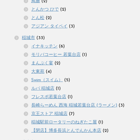
鳥勝
(2)
とんかつ ひで
(2)
とん松
(2)
アジアン タイペイ
(3)
稲城市
(33)
イナキッチン
(6)
モリバコーヒー 若葉台店
(1)
まんぷく宴
(2)
大東苑
(4)
Swim（スイム）
(5)
ルパ 稲城店
(1)
フレスポ若葉台店
(1)
長崎らーめん 西海 稲城若葉台店 (ラーメン)
(3)
京王ストア 稲城店
(7)
稲城駅前ロータリーのねぎたこ屋
(1)
【閉店】博多長浜とんでんかん本店
(2)