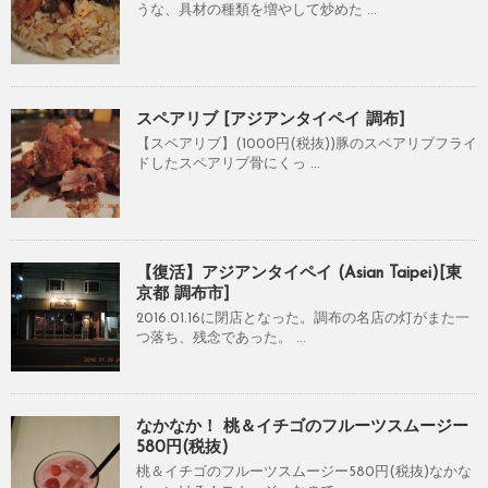
うな、具材の種類を増やして炒めた ...
スペアリブ [アジアンタイペイ 調布]
【スペアリブ】(1000円(税抜))豚のスペアリブフライ
ドしたスペアリブ骨にくっ ...
【復活】アジアンタイペイ (Asian Taipei)[東
京都 調布市]
2016.01.16に閉店となった。調布の名店の灯がまた一
つ落ち、残念であった。 ...
なかなか！ 桃＆イチゴのフルーツスムージー
580円(税抜)
桃＆イチゴのフルーツスムージー580円(税抜)なかな