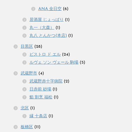
ANA 全日空
(6)
居酒屋 じょっぱり
(1)
丸一（大森）
(1)
丸八 とんかつ(本店)
(1)
目黒区
(28)
ビストロ ド エル
(24)
ルヴェ ソン ヴェール 駒場
(5)
武蔵野市
(4)
武蔵野赤十字病院
(2)
日赤前 砂場
(1)
鮨 割烹 福松
(1)
北区
(1)
縁 十条店
(1)
板橋区
(11)