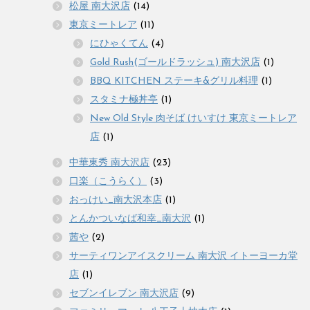
松屋 南大沢店
(14)
東京ミートレア
(11)
にひゃくてん
(4)
Gold Rush(ゴールドラッシュ) 南大沢店
(1)
BBQ KITCHEN ステーキ&グリル料理
(1)
スタミナ極丼亭
(1)
New Old Style 肉そば けいすけ 東京ミートレア
店
(1)
中華東秀 南大沢店
(23)
口楽（こうらく）
(3)
おっけい_南大沢本店
(1)
とんかついなば和幸_南大沢
(1)
茜や
(2)
サーティワンアイスクリーム 南大沢 イトーヨーカ堂
店
(1)
セブンイレブン 南大沢店
(9)