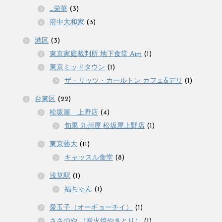
_栄華
(3)
府中大和家
(3)
港区
(3)
東京家庭裁判所 地下食堂 Aim
(1)
東京ミッドタウン
(1)
ザ・リッツ・カールトン カフェ&デリ
(1)
台東区
(22)
松坂屋 上野店
(4)
旬果 九州屋 松坂屋上野店
(1)
東京藝大
(11)
キャッスル食堂
(8)
浅草駅
(1)
福ちゃん
(1)
愛玉子（オーギョーチイ）
(1)
ささのや （炭火焼やきとり）
(1)