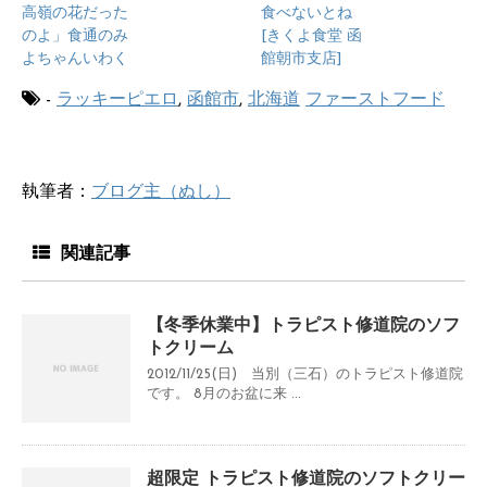
高嶺の花だった
食べないとね
のよ」食通のみ
[きくよ食堂 函
よちゃんいわく
館朝市支店]
-
ラッキーピエロ
,
函館市
,
北海道
ファーストフード
執筆者：
ブログ主（ぬし）
関連記事
【冬季休業中】トラピスト修道院のソフ
トクリーム
2012/11/25(日) 当別（三石）のトラピスト修道院
です。 8月のお盆に来 ...
超限定 トラピスト修道院のソフトクリー