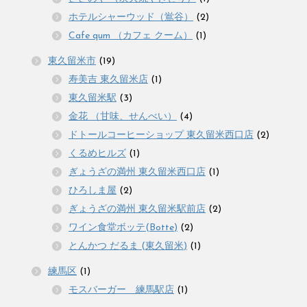
ホテルシャーウッド（鴬谷）
(2)
Cafe qum （カフェ クーム）
(1)
東久留米市
(19)
寿美吉 東久留米店
(1)
東久留米駅
(3)
金花 （甘味、せんべい）
(4)
ドトールコーヒーショップ 東久留米西口店
(2)
くるめヒルズ
(1)
ぎょうざの満州 東久留米西口店
(1)
ひろしま屋
(2)
ぎょうざの満州 東久留米駅前店
(2)
ワイン食堂ボッテ(Botte)
(2)
とんかつ だるま (東久留米)
(1)
練馬区
(1)
モスバーガー 練馬駅店
(1)