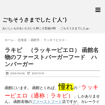
ごちそうさまでした (^人^)
おいしいものをいただいた時こそ至福の時 - ごちそうさまでした.jp -
ホーム
>
北海道
>
函館市
>
ラッキーピエロ
>
ラキピ （ラッキーピエロ） 函館名
物のファーストバーガーフード ハ
ンバーガー
2012/04/06
2013/11/01
憧れ
ラッキ
函館にいます。 函館とくれば、
の「
ーピエロ（通称：ラキピ）
」しかありませ
ん。 函館名物の
ファーストフード
店ですが、カレーライ