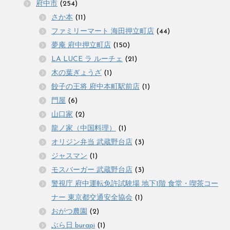
府中市
(254)
さか本
(11)
ファミリーマート 海田押立町店
(44)
夢庵 府中押立町店
(150)
LA LUCE ラ ルーチェ
(21)
木の葉ぎょうざ
(1)
餃子の王将 府中本町駅前店
(1)
門屋
(6)
山口家
(2)
龍ノ家（中国料理）
(1)
オリジン弁当 武蔵野台店
(3)
ジャスマン
(1)
モスバーガー 武蔵野台店
(3)
警視庁 府中運転免許試験場 地下1階 食堂・喫茶コー
ナー 東京都交通安全協会
(1)
おがつ農園
(2)
ぶら日 burapi
(1)