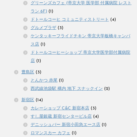
グリーンズカフェ (帝京大学 医学部 付属病院 レスト
ラン 6F)
(1)
ドトールコーヒ コミュニティストリート
(4)
グルメプラザ
(3)
ケンタッキーフライドチキン 帝京大学板橋キャンパ
ス店
(1)
ドトールコーヒーショップ 帝京大学医学部付属病院
店
(1)
豊島区
(3)
とんかつ 赤尾
(1)
西武線池袋駅 構内 地下 スナックイン
(2)
新宿区
(14)
カレーショップ C&C 新宿本店
(3)
すし屋銀蔵 新宿センタービル店
(4)
デニッシュバー 新宿小田急エース店
(1)
ロマンスカー カフェ
(1)