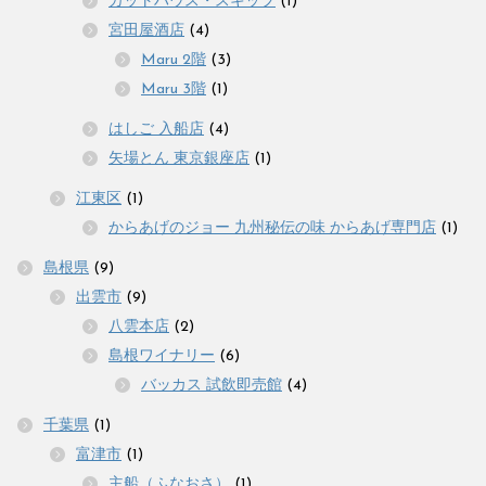
カットハウス・スキップ
(1)
宮田屋酒店
(4)
Maru 2階
(3)
Maru 3階
(1)
はしご 入船店
(4)
矢場とん 東京銀座店
(1)
江東区
(1)
からあげのジョー 九州秘伝の味 からあげ専門店
(1)
島根県
(9)
出雲市
(9)
八雲本店
(2)
島根ワイナリー
(6)
バッカス 試飲即売館
(4)
千葉県
(1)
富津市
(1)
主船（ふなおさ）
(1)