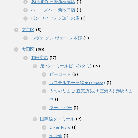
あけぼの 三隆新秋津店
(1)
ハニーズバー 新秋津店
(1)
ボン サイフォン珈琲の店
(1)
文京区
(5)
ルヴェ ソン ヴェール 本郷
(5)
大田区
(20)
羽田空港
(17)
第2ターミナルビル(2タミ)
(12)
ピーロート
(5)
カステルモーラ(Castelmora)
(1)
うちのたまご 直売所(羽田空港内) 赤坂うま
や
(1)
マーゴ バー
(1)
国際線ターミナル
(2)
Diner Pista
(1)
かつ仙
(1)