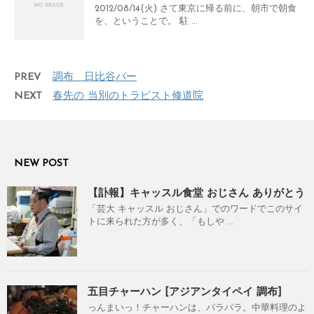
2012/08/14(火) さて東京に帰る前に、朝市で朝食
を、ということで。 駐 ...
PREV
調布 日比谷バー
NEXT
春先の 当別のトラピスト修道院
NEW POST
【訃報】キャッスル食堂 おじさん ありがとう
「芸大 キャッスル おじさん」でのワードでこのサイ
トに来られた方が多く、「もしや ...
五目チャーハン [アジアンタイペイ 調布]
っんまいっ！チャーハンは、パラパラ。中華料理のよ