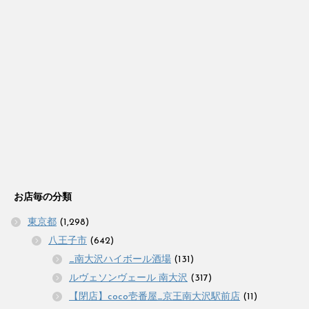
お店毎の分類
東京都
(1,298)
八王子市
(642)
_南大沢ハイボール酒場
(131)
ルヴェソンヴェール 南大沢
(317)
【閉店】coco壱番屋_京王南大沢駅前店
(11)