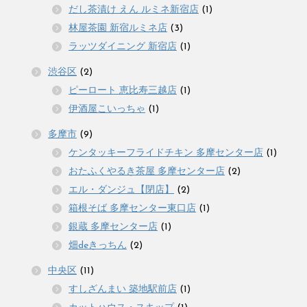
だし茶漬け えん ルミネ新宿店
(1)
林屋茶園 新宿ルミネ店
(3)
ラッツダイニング 新宿店
(1)
渋谷区
(2)
ピーロート 恵比寿三越店
(1)
伊酒屋こいっちゃ
(1)
多摩市
(9)
ケンタッキーフライドチキン 多摩センター店
(1)
おたふくやるき茶屋 多摩センター店
(2)
エル・ダンジュ【閉店】
(2)
箱根そば 多摩センター東口店
(1)
銀蔵 多摩センター店
(1)
畑deきっちん
(2)
中央区
(11)
すしざんまい 築地駅前店
(1)