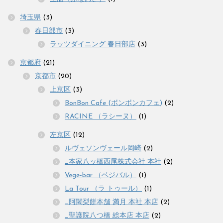
埼玉県
(3)
春日部市
(3)
ラッツダイニング 春日部店
(3)
京都府
(21)
京都市
(20)
上京区
(3)
BonBon Cafe (ボンボンカフェ)
(2)
RACINE （ラシーヌ）
(1)
左京区
(12)
ルヴェソンヴェール岡崎
(2)
_本家八ッ橋西尾株式会社 本社
(2)
Vege-bar （ベジバル）
(1)
La Tour （ラ トゥール）
(1)
_阿闍梨餅本舗 満月 本社 本店
(2)
_聖護院八つ橋 総本店 本店
(2)