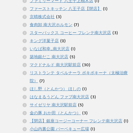
ファミリーマート 八王子上柚木店
(1)
ファーストキッチン 八王子店【閉店】
(1)
京晴株式会社
(3)
食肉卸 南大沢ホルモン
(7)
スターバックス コーヒー フレンテ南大沢店
(3)
キング洋菓子店
(2)
いなば和幸_南大沢店
(1)
築地銀だこ 南大沢店
(5)
マクドナルド 南大沢駅前店
(30)
リストランテ タベルナーラ ボキボキーナ（太極治療
院）
(7)
ほし野（とんかつ） ほしの
(1)
はなまるうどん ファブ南大沢店
(3)
サイゼリヤ 南大沢駅前店
(5)
金の豚 おか田（とんかつ）
(3)
【閉店】銀座コージーコーナー フレンテ南大沢店
(1)
小山内裏公園 バーベキュー広場
(1)