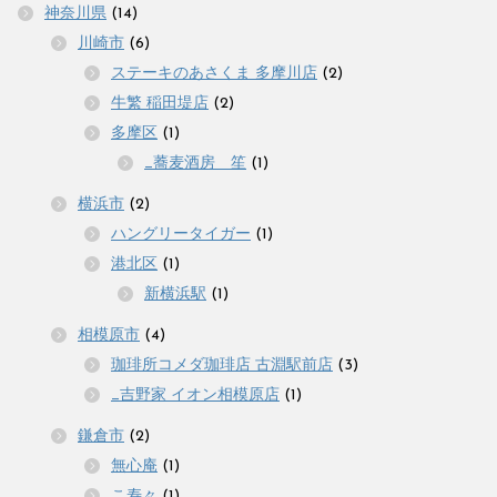
神奈川県
(14)
川崎市
(6)
ステーキのあさくま 多摩川店
(2)
牛繁 稲田堤店
(2)
多摩区
(1)
_蕎麦酒房 笙
(1)
横浜市
(2)
ハングリータイガー
(1)
港北区
(1)
新横浜駅
(1)
相模原市
(4)
珈琲所コメダ珈琲店 古淵駅前店
(3)
_吉野家 イオン相模原店
(1)
鎌倉市
(2)
無心庵
(1)
こ寿々
(1)