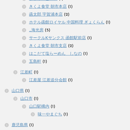
きくよ食堂 朝市本店
(1)
函太郎 宇賀浦本店
(2)
ホテル函館ロイヤル 中国料理 ぎょくらん
(1)
_海光房
(5)
サークルKサンクス 函館駅前店
(1)
きくよ食堂 朝市支店
(2)
はこだて塩らーめん しなの
(1)
五島軒
(1)
江差町
(1)
江差屋 江差追分会館
(1)
山口県
(1)
山口市
(1)
山口駅構内
(1)
味一やまぐち
(1)
鹿児島県
(1)