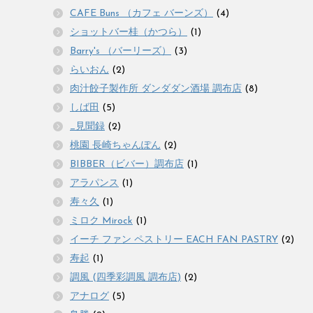
CAFE Buns （カフェ バーンズ）
(4)
ショットバー桂（かつら）
(1)
Barry's （バーリーズ）
(3)
らいおん
(2)
肉汁餃子製作所 ダンダダン酒場 調布店
(8)
しば田
(5)
_見聞録
(2)
桃園 長崎ちゃんぽん
(2)
BIBBER（ビバー）調布店
(1)
アラパンス
(1)
寿々久
(1)
ミロク Mirock
(1)
イーチ ファン ペストリー EACH FAN PASTRY
(2)
寿起
(1)
調風 (四季彩調風 調布店)
(2)
アナログ
(5)