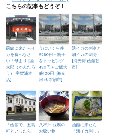
こちらの記事もどうぞ！
函館に来たらイ
うにいくら丼
活イカの刺身と
カを食べなさ
2280円＋筋子
朝イカの刺身
い！母より [函
をトッピング
[海光房 函館朝
太郎（かんたろ
420円＋ご飯大
市]
う） 宇賀浦本
盛100円 [海光
店]
房 函館朝市]
「函館で、五島
八杯汁 豆腐の
函館に来たら
軒といったら、
お吸い物
「活イカ刺し」