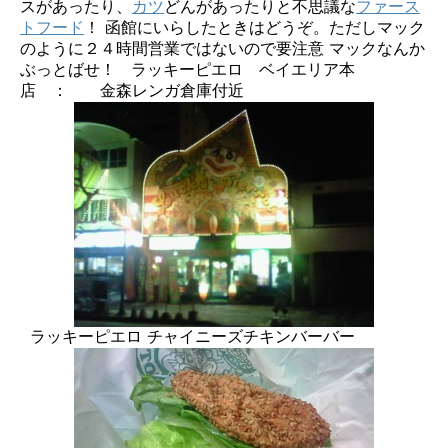
スがあったり、
カツ
どんがあったりと不思議な
ファース
トフード
！ 函館にいらしたときはどうぞ。ただしマック
のように２４時間営業ではないので要注意 マックなんか
ぶっとばせ！ ラッキーピエロ ベイエリア本
店 ： 金森レンガ倉庫付近
ラッキーピエロ チャイニーズチキンバーバー