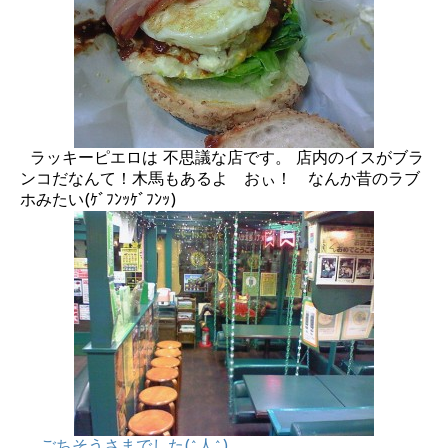
ラッキーピエロは 不思議な店です。 店内のイスがブラ
ンコだなんて！木馬もあるよ おぃ！ なんか昔のラブ
ホみたい(ｹﾞﾌﾝｯｹﾞﾌﾝｯ)
ごちそうさまでした(^人^)