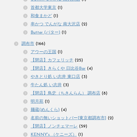
首都大学東京
(1)
和食まかど
(1)
串かつ でんがな 南大沢店
(2)
Butter (バター)
(1)
調布市
(166)
アウーの王国
(1)
【閉店】カフェリッチ
(25)
【閉店】きらくや 日比谷Bar
(4)
やきとり処 い志井 東口店
(3)
牛たん処 い志井
(3)
【閉店】鳥赱（ちきんらん） 調布店
(8)
明月苑
(1)
麺蔵(めんくら)
(4)
名前の無いショットバー[東京都調布市]
(2)
【閉店】ノンチェマーレ
(59)
KENNY's （ケニーズ）
(1)