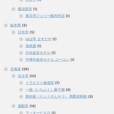
横須賀市
(1)
東京湾フェリー船内売店
(1)
栃木県
(5)
日光市
(5)
ゆば亭 ますだや
(1)
海老屋
(1)
日光金谷ホテル
(1)
中禅寺金谷ホテル ユーコン
(1)
北海道
(29)
北斗市
(10)
トラピスト修道院
(7)
一福（いちふく）菓子舗
(2)
龍杉創（りょうざんそう） 男爵資料館
(2)
函館市
(18)
ラッキーピエロ
(1)