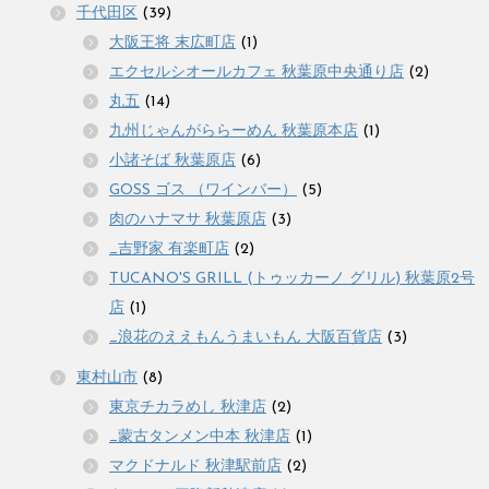
千代田区
(39)
大阪王将 末広町店
(1)
エクセルシオールカフェ 秋葉原中央通り店
(2)
丸五
(14)
九州じゃんがららーめん 秋葉原本店
(1)
小諸そば 秋葉原店
(6)
GOSS ゴス （ワインバー）
(5)
肉のハナマサ 秋葉原店
(3)
_吉野家 有楽町店
(2)
TUCANO'S GRILL (トゥッカーノ グリル) 秋葉原2号
店
(1)
_浪花のええもんうまいもん 大阪百貨店
(3)
東村山市
(8)
東京チカラめし 秋津店
(2)
_蒙古タンメン中本 秋津店
(1)
マクドナルド 秋津駅前店
(2)