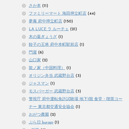
さか本
(11)
ファミリーマート 海田押立町店
(44)
夢庵 府中押立町店
(150)
LA LUCE ラ ルーチェ
(21)
木の葉ぎょうざ
(1)
餃子の王将 府中本町駅前店
(1)
門屋
(6)
山口家
(2)
龍ノ家（中国料理）
(1)
オリジン弁当 武蔵野台店
(3)
ジャスマン
(1)
モスバーガー 武蔵野台店
(3)
警視庁 府中運転免許試験場 地下1階 食堂・喫茶コー
ナー 東京都交通安全協会
(1)
おがつ農園
(2)
ぶら日 burapi
(1)