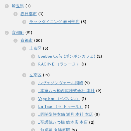
埼玉県
(3)
春日部市
(3)
ラッツダイニング 春日部店
(3)
京都府
(21)
京都市
(20)
上京区
(3)
BonBon Cafe (ボンボンカフェ)
(2)
RACINE （ラシーヌ）
(1)
左京区
(12)
ルヴェソンヴェール岡崎
(2)
_本家八ッ橋西尾株式会社 本社
(2)
Vege-bar （ベジバル）
(1)
La Tour （ラ トゥール）
(1)
_阿闍梨餅本舗 満月 本社 本店
(2)
_聖護院八つ橋 総本店 本店
(2)
_無鄰菴 名勝庭園
(2)