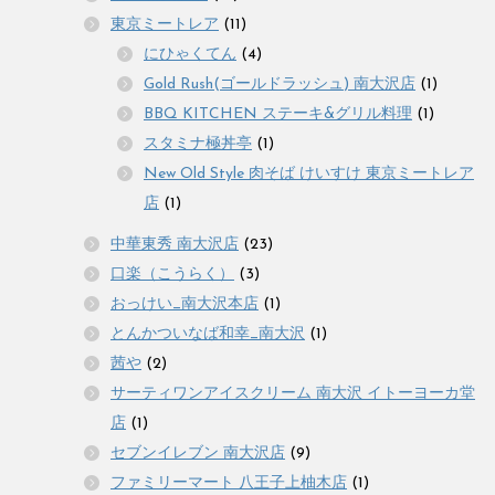
東京ミートレア
(11)
にひゃくてん
(4)
Gold Rush(ゴールドラッシュ) 南大沢店
(1)
BBQ KITCHEN ステーキ&グリル料理
(1)
スタミナ極丼亭
(1)
New Old Style 肉そば けいすけ 東京ミートレア
店
(1)
中華東秀 南大沢店
(23)
口楽（こうらく）
(3)
おっけい_南大沢本店
(1)
とんかついなば和幸_南大沢
(1)
茜や
(2)
サーティワンアイスクリーム 南大沢 イトーヨーカ堂
店
(1)
セブンイレブン 南大沢店
(9)
ファミリーマート 八王子上柚木店
(1)