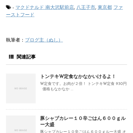
-
マクドナルド 南大沢駅前店
,
八王子市
,
東京都
ファ
ーストフード
執筆者：
ブログ主（ぬし）
関連記事
トンテキW定食なかなかいけるよ！
W定食です。お肉が２倍！ トンテキW定食 930円
価格もなかなか ...
豚シャブカレー１０辛ごはん６００ｇル
ー大盛
豚シャブカレー１０辛ごはん６００ｇルー大盛 オ