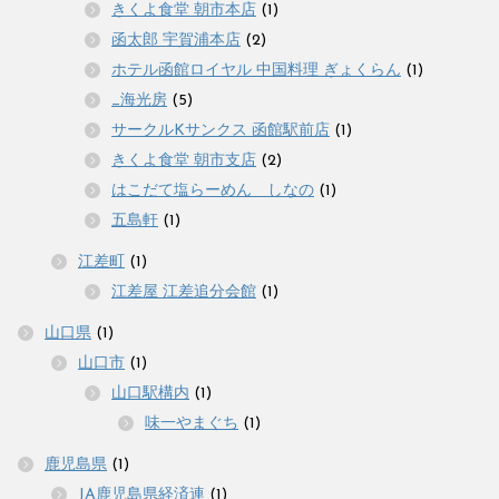
きくよ食堂 朝市本店
(1)
函太郎 宇賀浦本店
(2)
ホテル函館ロイヤル 中国料理 ぎょくらん
(1)
_海光房
(5)
サークルKサンクス 函館駅前店
(1)
きくよ食堂 朝市支店
(2)
はこだて塩らーめん しなの
(1)
五島軒
(1)
江差町
(1)
江差屋 江差追分会館
(1)
山口県
(1)
山口市
(1)
山口駅構内
(1)
味一やまぐち
(1)
鹿児島県
(1)
JA鹿児島県経済連
(1)