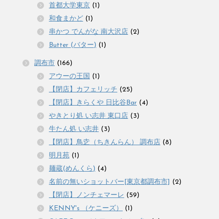
首都大学東京
(1)
和食まかど
(1)
串かつ でんがな 南大沢店
(2)
Butter (バター)
(1)
調布市
(166)
アウーの王国
(1)
【閉店】カフェリッチ
(25)
【閉店】きらくや 日比谷Bar
(4)
やきとり処 い志井 東口店
(3)
牛たん処 い志井
(3)
【閉店】鳥赱（ちきんらん） 調布店
(8)
明月苑
(1)
麺蔵(めんくら)
(4)
名前の無いショットバー[東京都調布市]
(2)
【閉店】ノンチェマーレ
(59)
KENNY's （ケニーズ）
(1)