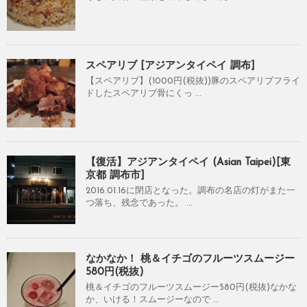
スペアリブ [アジアンタイペイ 調布]
【スペアリブ】(1000円(税抜))豚のスペアリブフライ
ドしたスペアリブ骨にくっ ...
【復活】アジアンタイペイ (Asian Taipei)[東
京都 調布市]
2016.01.16に閉店となった。調布の名店の灯がまた一
つ落ち、残念であった。 ...
なかなか！ 桃＆イチゴのフルーツスムージー
580円(税抜)
桃＆イチゴのフルーツスムージー580円(税抜)なかな
か、いける！スムージーなので ...