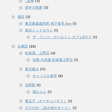
_栄華
(3)
府中大和家
(3)
港区
(3)
東京家庭裁判所 地下食堂 Aim
(1)
東京ミッドタウン
(1)
ザ・リッツ・カールトン カフェ&デリ
(1)
台東区
(22)
松坂屋 上野店
(4)
旬果 九州屋 松坂屋上野店
(1)
東京藝大
(11)
キャッスル食堂
(8)
浅草駅
(1)
福ちゃん
(1)
愛玉子（オーギョーチイ）
(1)
ささのや （炭火焼やきとり）
(1)