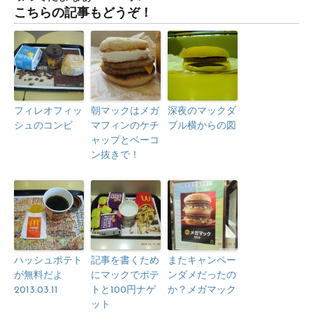
こちらの記事もどうぞ！
フィレオフィッ
朝マックはメガ
深夜のマックダ
シュのコンビ
マフィンのケチ
ブル横からの図
ャップとベーコ
ン抜きで！
ハッシュポテト
記事を書くため
またキャンペー
が無料だよ
にマックでポテ
ンダメだったの
2013.03.11
トと100円ナゲ
か？メガマック
ット