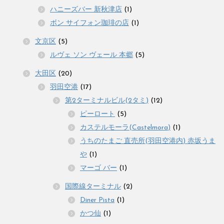
ハニーズバー 新秋津店
(1)
ボン サイフォン珈琲の店
(1)
文京区
(5)
ルヴェ ソン ヴェール 本郷
(5)
大田区
(20)
羽田空港
(17)
第2ターミナルビル(2タミ)
(12)
ピーロート
(5)
カステルモーラ(Castelmora)
(1)
うちのたまご 直売所(羽田空港内) 赤坂うま
や
(1)
マーゴ バー
(1)
国際線ターミナル
(2)
Diner Pista
(1)
かつ仙
(1)