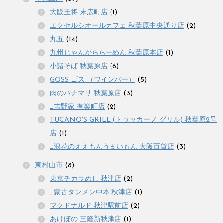
大阪王将 末広町店
(1)
エクセルシオールカフェ 秋葉原中央通り店
(2)
丸五
(14)
九州じゃんがららーめん 秋葉原本店
(1)
小諸そば 秋葉原店
(6)
GOSS ゴス （ワインバー）
(5)
肉のハナマサ 秋葉原店
(3)
_吉野家 有楽町店
(2)
TUCANO'S GRILL (トゥッカーノ グリル) 秋葉原2号
店
(1)
_浪花のええもんうまいもん 大阪百貨店
(3)
東村山市
(8)
東京チカラめし 秋津店
(2)
_蒙古タンメン中本 秋津店
(1)
マクドナルド 秋津駅前店
(2)
あけぼの 三隆新秋津店
(1)