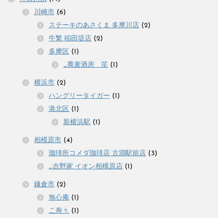
川崎市
(6)
ステーキのあさくま 多摩川店
(2)
牛繁 稲田堤店
(2)
多摩区
(1)
_蕎麦酒房 笙
(1)
横浜市
(2)
ハングリータイガー
(1)
港北区
(1)
新横浜駅
(1)
相模原市
(4)
珈琲所コメダ珈琲店 古淵駅前店
(3)
_吉野家 イオン相模原店
(1)
鎌倉市
(2)
無心庵
(1)
こ寿々
(1)