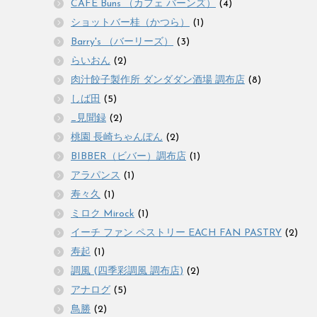
CAFE Buns （カフェ バーンズ）
(4)
ショットバー桂（かつら）
(1)
Barry's （バーリーズ）
(3)
らいおん
(2)
肉汁餃子製作所 ダンダダン酒場 調布店
(8)
しば田
(5)
_見聞録
(2)
桃園 長崎ちゃんぽん
(2)
BIBBER（ビバー）調布店
(1)
アラパンス
(1)
寿々久
(1)
ミロク Mirock
(1)
イーチ ファン ペストリー EACH FAN PASTRY
(2)
寿起
(1)
調風 (四季彩調風 調布店)
(2)
アナログ
(5)
鳥勝
(2)