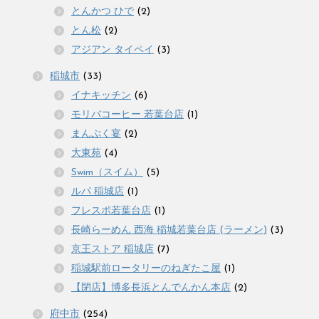
とんかつ ひで
(2)
とん松
(2)
アジアン タイペイ
(3)
稲城市
(33)
イナキッチン
(6)
モリバコーヒー 若葉台店
(1)
まんぷく宴
(2)
大東苑
(4)
Swim（スイム）
(5)
ルパ 稲城店
(1)
フレスポ若葉台店
(1)
長崎らーめん 西海 稲城若葉台店 (ラーメン)
(3)
京王ストア 稲城店
(7)
稲城駅前ロータリーのねぎたこ屋
(1)
【閉店】博多長浜とんでんかん本店
(2)
府中市
(254)