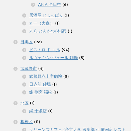
ANA 全日空
(6)
居酒屋 じょっぱり
(1)
丸一（大森）
(1)
丸八 とんかつ(本店)
(1)
目黒区
(28)
ビストロ ド エル
(24)
ルヴェ ソン ヴェール 駒場
(5)
武蔵野市
(4)
武蔵野赤十字病院
(2)
日赤前 砂場
(1)
鮨 割烹 福松
(1)
北区
(1)
縁 十条店
(1)
板橋区
(11)
グリーンズカフェ (帝京大学 医学部 付属病院 レスト