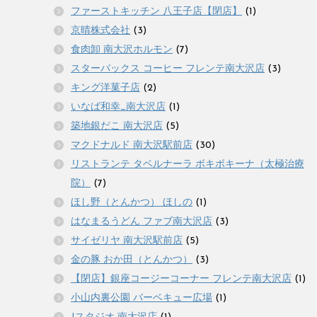
ファーストキッチン 八王子店【閉店】
(1)
京晴株式会社
(3)
食肉卸 南大沢ホルモン
(7)
スターバックス コーヒー フレンテ南大沢店
(3)
キング洋菓子店
(2)
いなば和幸_南大沢店
(1)
築地銀だこ 南大沢店
(5)
マクドナルド 南大沢駅前店
(30)
リストランテ タベルナーラ ボキボキーナ（太極治療
院）
(7)
ほし野（とんかつ） ほしの
(1)
はなまるうどん ファブ南大沢店
(3)
サイゼリヤ 南大沢駅前店
(5)
金の豚 おか田（とんかつ）
(3)
【閉店】銀座コージーコーナー フレンテ南大沢店
(1)
小山内裏公園 バーベキュー広場
(1)