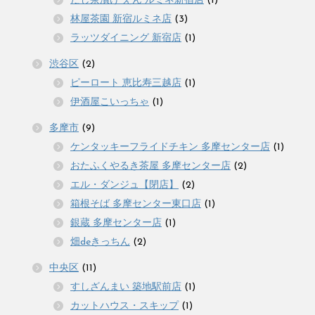
だし茶漬け えん ルミネ新宿店
(1)
林屋茶園 新宿ルミネ店
(3)
ラッツダイニング 新宿店
(1)
渋谷区
(2)
ピーロート 恵比寿三越店
(1)
伊酒屋こいっちゃ
(1)
多摩市
(9)
ケンタッキーフライドチキン 多摩センター店
(1)
おたふくやるき茶屋 多摩センター店
(2)
エル・ダンジュ【閉店】
(2)
箱根そば 多摩センター東口店
(1)
銀蔵 多摩センター店
(1)
畑deきっちん
(2)
中央区
(11)
すしざんまい 築地駅前店
(1)
カットハウス・スキップ
(1)