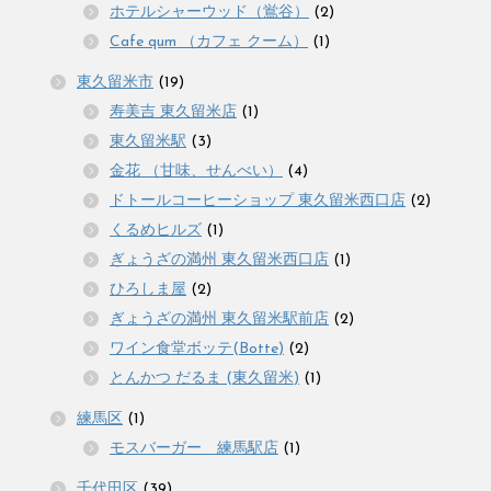
ホテルシャーウッド（鴬谷）
(2)
Cafe qum （カフェ クーム）
(1)
東久留米市
(19)
寿美吉 東久留米店
(1)
東久留米駅
(3)
金花 （甘味、せんべい）
(4)
ドトールコーヒーショップ 東久留米西口店
(2)
くるめヒルズ
(1)
ぎょうざの満州 東久留米西口店
(1)
ひろしま屋
(2)
ぎょうざの満州 東久留米駅前店
(2)
ワイン食堂ボッテ(Botte)
(2)
とんかつ だるま (東久留米)
(1)
練馬区
(1)
モスバーガー 練馬駅店
(1)
千代田区
(39)