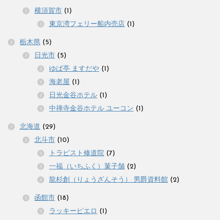
横須賀市
(1)
東京湾フェリー船内売店
(1)
栃木県
(5)
日光市
(5)
ゆば亭 ますだや
(1)
海老屋
(1)
日光金谷ホテル
(1)
中禅寺金谷ホテル ユーコン
(1)
北海道
(29)
北斗市
(10)
トラピスト修道院
(7)
一福（いちふく）菓子舗
(2)
龍杉創（りょうざんそう） 男爵資料館
(2)
函館市
(18)
ラッキーピエロ
(1)