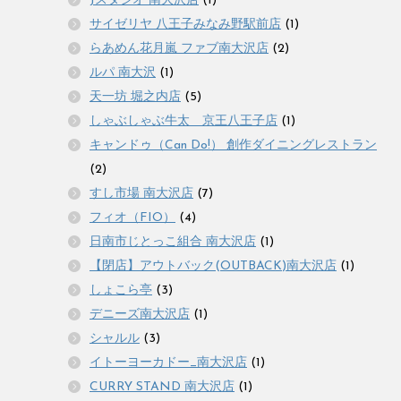
Jスタジオ 南大沢店
(1)
サイゼリヤ 八王子みなみ野駅前店
(1)
らあめん花月嵐 ファブ南大沢店
(2)
ルパ 南大沢
(1)
天一坊 堀之内店
(5)
しゃぶしゃぶ牛太 京王八王子店
(1)
キャンドゥ（Can Do!） 創作ダイニングレストラン
(2)
すし市場 南大沢店
(7)
フィオ（FIO）
(4)
日南市じとっこ組合 南大沢店
(1)
【閉店】アウトバック(OUTBACK)南大沢店
(1)
しょこら亭
(3)
デニーズ南大沢店
(1)
シャルル
(3)
イトーヨーカドー_南大沢店
(1)
CURRY STAND 南大沢店
(1)