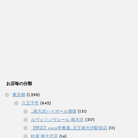
お店毎の分類
東京都
(1,298)
八王子市
(642)
_南大沢ハイボール酒場
(131)
ルヴェソンヴェール 南大沢
(317)
【閉店】coco壱番屋_京王南大沢駅前店
(11)
松屋 南大沢店
(14)