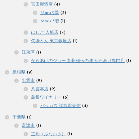
宮田屋酒店
(4)
Maru 2階
(3)
Maru 3階
(1)
はしご 入船店
(4)
矢場とん 東京銀座店
(1)
江東区
(1)
からあげのジョー 九州秘伝の味 からあげ専門店
(1)
島根県
(9)
出雲市
(9)
八雲本店
(2)
島根ワイナリー
(6)
バッカス 試飲即売館
(4)
千葉県
(1)
富津市
(1)
主船（ふなおさ）
(1)