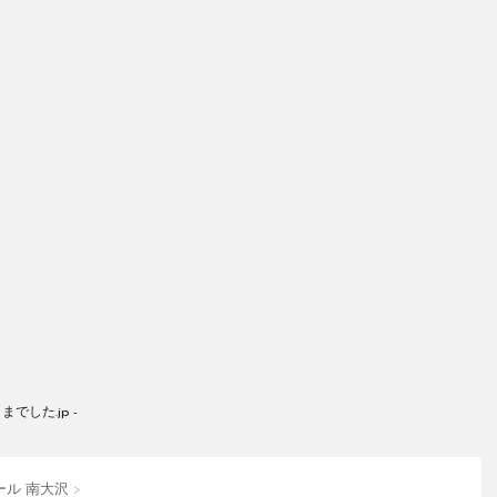
した.jp -
ール 南大沢
>