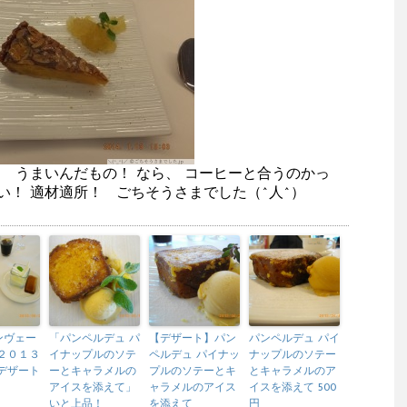
 うまいんだもの！ なら、 コーヒーと合うのかっ
い！ 適材適所！ ごちそうさまでした（^人^）
ンヴェー
「パンペルデュ パ
【デザート】パン
パンペルデュ パイ
２０１３
イナップルのソテ
ペルデュ パイナッ
ナップルのソテー
デザート
ーとキャラメルの
プルのソテーとキ
とキャラメルのア
アイスを添えて」
ャラメルのアイス
イスを添えて 500
いと上品！
を添えて
円