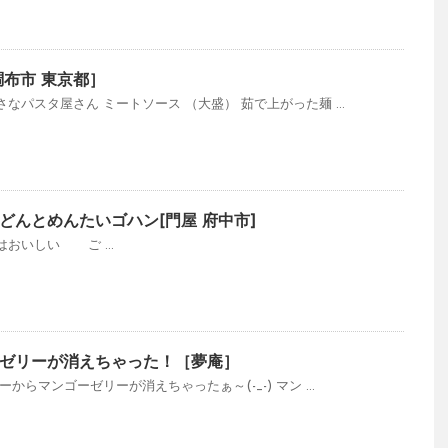
調布市 東京都］
パスタ屋さん ミートソース （大盛） 茹で上がった麺 ...
どんとめんたいゴハン[門屋 府中市]
おいしい ご ...
ゼリーが消えちゃった！［夢庵］
からマンゴーゼリーが消えちゃったぁ～(-_-) マン ...