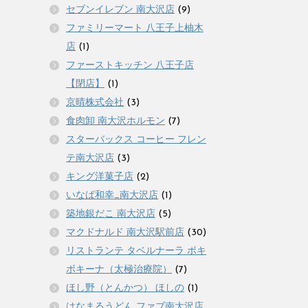
セブンイレブン 南大沢店
(9)
ファミリーマート 八王子上柚木
店
(1)
ファーストキッチン 八王子店
【閉店】
(1)
京晴株式会社
(3)
食肉卸 南大沢ホルモン
(7)
スターバックス コーヒー フレン
テ南大沢店
(3)
キング洋菓子店
(2)
いなば和幸_南大沢店
(1)
築地銀だこ 南大沢店
(5)
マクドナルド 南大沢駅前店
(30)
リストランテ タベルナーラ ボキ
ボキーナ（太極治療院）
(7)
ほし野（とんかつ） ほしの
(1)
はなまるうどん ファブ南大沢店