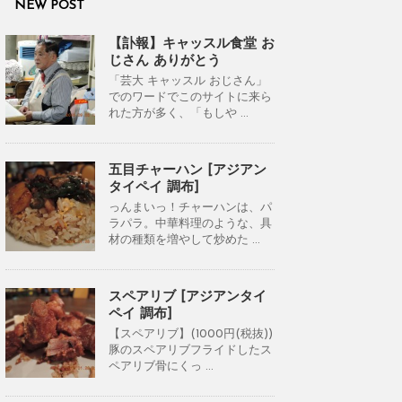
NEW POST
【訃報】キャッスル食堂 お
じさん ありがとう
「芸大 キャッスル おじさん」
でのワードでこのサイトに来ら
れた方が多く、「もしや ...
五目チャーハン [アジアン
タイペイ 調布]
っんまいっ！チャーハンは、パ
ラパラ。中華料理のような、具
材の種類を増やして炒めた ...
スペアリブ [アジアンタイ
ペイ 調布]
【スペアリブ】(1000円(税抜))
豚のスペアリブフライドしたス
ペアリブ骨にくっ ...