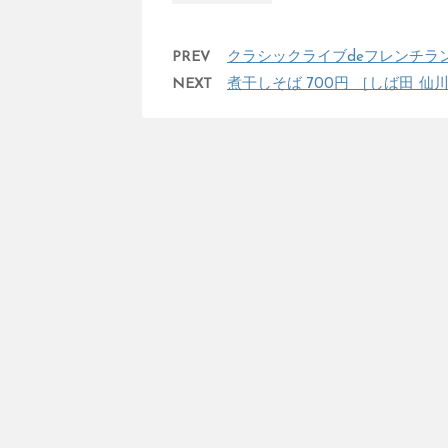
PREV
クラシックライブdeフレンチラ
NEXT
煮干しそば 700円 ［しば田 仙