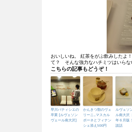
おいしいね。 紅茶をがぶ飲みしたよ！
て？ そんな強力なハチミツはいらな
こちらの記事もどうぞ！
早川パティシエの
かんきつ類のヴェ
ルヴェソ
卒業 [ルヴェソン
リーニ_マスカル
ル南大沢 
ヴェール南大沢]
ポーネとフィナン
年６月版 
シェ添え500円
談話