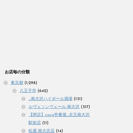
お店毎の分類
東京都
(1,298)
八王子市
(642)
_南大沢ハイボール酒場
(131)
ルヴェソンヴェール 南大沢
(317)
【閉店】coco壱番屋_京王南大沢
駅前店
(11)
松屋 南大沢店
(14)