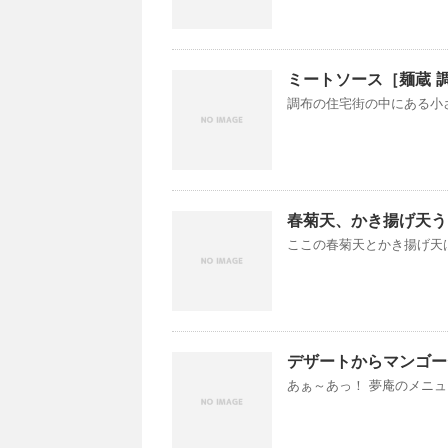
ミートソース［麺蔵 
調布の住宅街の中にある小さな
春菊天、かき揚げ天う
ここの春菊天とかき揚げ天は
デザートからマンゴー
あぁ～あっ！ 夢庵のメニュー