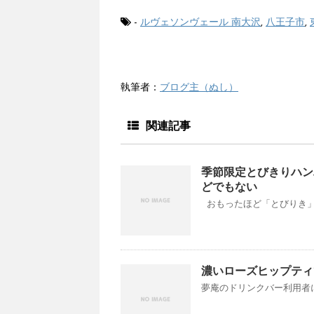
-
ルヴェソンヴェール 南大沢
,
八王子市
,
執筆者：
ブログ主（ぬし）
関連記事
季節限定とびきりハン
どでもない
おもったほど「とびりき」で
濃いローズヒップティ
夢庵のドリンクバー利用者に