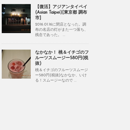
【復活】アジアンタイペイ
(Asian Taipei)[東京都 調布
市]
2016.01.16に閉店となった。調
布の名店の灯がまた一つ落ち、
残念であった。 ...
なかなか！ 桃＆イチゴのフ
ルーツスムージー580円(税
抜)
桃＆イチゴのフルーツスムージ
ー580円(税抜)なかなか、いけ
る！スムージーなので ...