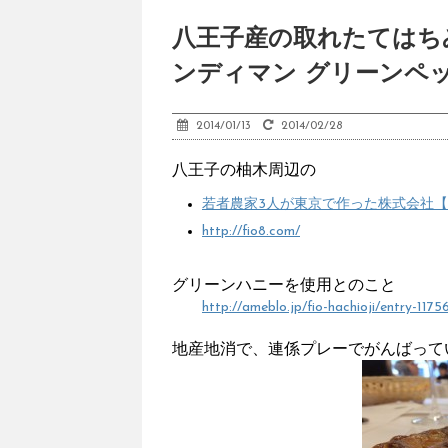
八王子産の取れたてはち
ンディマン グリーンペ
2014/01/13
2014/02/28
八王子の柚木周辺の
若者農家3人が東京で作った株式会社【
http://fio8.com/
グリーンハニーを使用とのこと
http://ameblo.jp/fio-hachioji/entry-117
地産地消で、連係プレーでがんばって