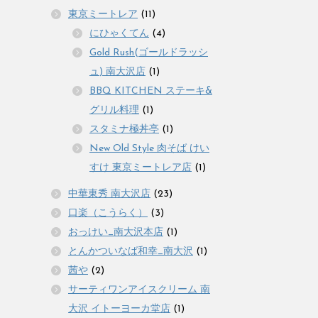
東京ミートレア
(11)
にひゃくてん
(4)
Gold Rush(ゴールドラッシ
ュ) 南大沢店
(1)
BBQ KITCHEN ステーキ&
グリル料理
(1)
スタミナ極丼亭
(1)
New Old Style 肉そば けい
すけ 東京ミートレア店
(1)
中華東秀 南大沢店
(23)
口楽（こうらく）
(3)
おっけい_南大沢本店
(1)
とんかついなば和幸_南大沢
(1)
茜や
(2)
サーティワンアイスクリーム 南
大沢 イトーヨーカ堂店
(1)