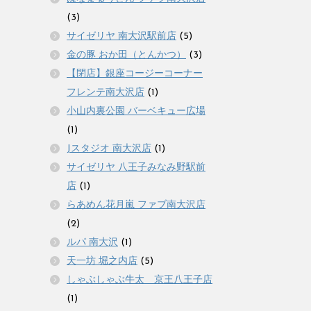
(3)
サイゼリヤ 南大沢駅前店
(5)
金の豚 おか田（とんかつ）
(3)
【閉店】銀座コージーコーナー
フレンテ南大沢店
(1)
小山内裏公園 バーベキュー広場
(1)
Jスタジオ 南大沢店
(1)
サイゼリヤ 八王子みなみ野駅前
店
(1)
らあめん花月嵐 ファブ南大沢店
(2)
ルパ 南大沢
(1)
天一坊 堀之内店
(5)
しゃぶしゃぶ牛太 京王八王子店
(1)