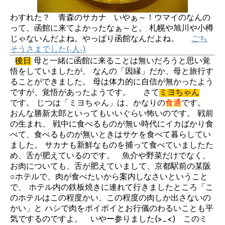
わすれた？ 青森のサカナ いやぁ～！ウマイのなんの
って、函館に来てよかったなぁ～と。 札幌や旭川や小樽
じゃないんだよね。やっぱり函館なんだよね。
ごち
そうさまでした(-人-)
後日
母と一緒に函館に来ることは無いだろうと思い覚
悟をしていましたが、 なんの「因縁」だか、母と旅行す
ることができました。 母は体力的に自信が無かったよう
ですが、覚悟があったようです。 さて
ミヨちゃん
です。 じつは「ミヨちゃん」は、かなりの
食通
です。
おんな勝新太郎といってもいいぐらい怖いのです。 戦前
の生まれ、 戦中に食べるものが無い時代にイカばかり食
べて、食べるものが無いときはサケを食べて暮らしてい
ました。 サカナも新鮮なものを捕って食べていましたた
め、舌が肥えているのです。 魚介や野菜だけでなく、
お肉についても、舌が肥えていまして、京都駅前の某阪
○ホテルで、肉が食べたいから案内しなさいということ
で、 ホテル内の鉄板焼きに連れて行きましたところ「こ
のホテルはこの程度かい、この程度の肉しか出さないの
かい」と ハシで肉をポイポイとお行儀のわるいことも平
気でするのですよ。 いやー参りました(>_<) このミ