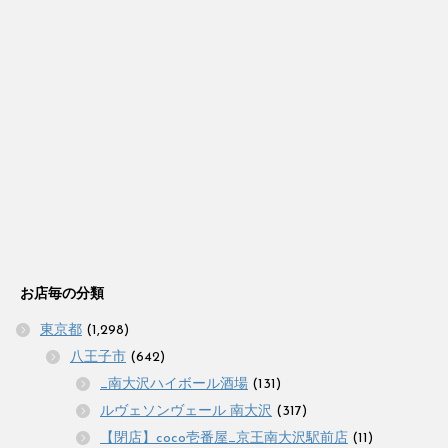
お店毎の分類
東京都
(1,298)
八王子市
(642)
_南大沢ハイボール酒場
(131)
ルヴェソンヴェール 南大沢
(317)
【閉店】coco壱番屋_京王南大沢駅前店
(11)