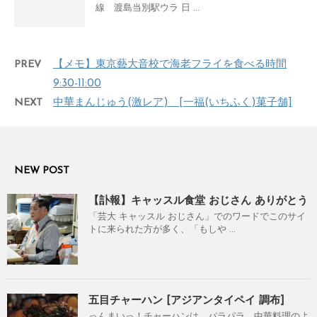
線 渡島当別駅ウラ 日 ...
PREV
【メモ】東京藝大音校で海老フライを食べる時間
9:30-11:00
NEXT
中華まんじゅう(激レア) [一福(いちふく)菓子舗]
NEW POST
【訃報】キャッスル食堂 おじさん ありがとう
「芸大 キャッスル おじさん」でのワードでこのサイ
トに来られた方が多く、「もしや ...
五目チャーハン [アジアンタイペイ 調布]
っんまいっ！チャーハンは、パラパラ。中華料理のよ