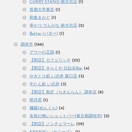
CURRY STAND 南大沢店
(1)
首都大学東京
(1)
和食まかど
(1)
串かつ でんがな 南大沢店
(2)
Butter (バター)
(1)
調布市
(166)
アウーの王国
(1)
【閉店】カフェリッチ
(25)
【閉店】きらくや 日比谷Bar
(4)
やきとり処 い志井 東口店
(3)
牛たん処 い志井
(3)
【閉店】鳥赱（ちきんらん） 調布店
(8)
明月苑
(1)
麺蔵(めんくら)
(4)
名前の無いショットバー[東京都調布市]
(2)
【閉店】ノンチェマーレ
(59)