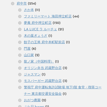
府中市
(254)
さか本
(11)
ファミリーマート 海田押立町店
(44)
夢庵 府中押立町店
(150)
LA LUCE ラ ルーチェ
(21)
木の葉ぎょうざ
(1)
餃子の王将 府中本町駅前店
(1)
門屋
(6)
山口家
(2)
龍ノ家（中国料理）
(1)
オリジン弁当 武蔵野台店
(3)
ジャスマン
(1)
モスバーガー 武蔵野台店
(3)
警視庁 府中運転免許試験場 地下1階 食堂・喫茶コー
ナー 東京都交通安全協会
(1)
おがつ農園
(2)
ぶら日 burapi
(1)