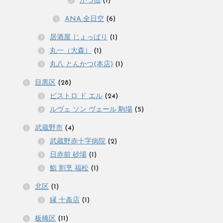
かつ仙
(1)
ANA 全日空
(6)
居酒屋 じょっぱり
(1)
丸一（大森）
(1)
丸八 とんかつ(本店)
(1)
目黒区
(28)
ビストロ ド エル
(24)
ルヴェ ソン ヴェール 駒場
(5)
武蔵野市
(4)
武蔵野赤十字病院
(2)
日赤前 砂場
(1)
鮨 割烹 福松
(1)
北区
(1)
縁 十条店
(1)
板橋区
(11)