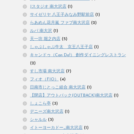
Jスタジオ 南大沢店
(1)
サイゼリヤ 八王子みなみ野駅前店
(1)
らあめん花月嵐 ファブ南大沢店
(2)
ルパ 南大沢
(1)
天一坊 堀之内店
(5)
しゃぶしゃぶ牛太 京王八王子店
(1)
キャンドゥ（Can Do!） 創作ダイニングレストラン
(2)
すし市場 南大沢店
(7)
フィオ（FIO）
(4)
日南市じとっこ組合 南大沢店
(1)
【閉店】アウトバック(OUTBACK)南大沢店
(1)
しょこら亭
(3)
デニーズ南大沢店
(1)
シャルル
(3)
イトーヨーカドー_南大沢店
(1)