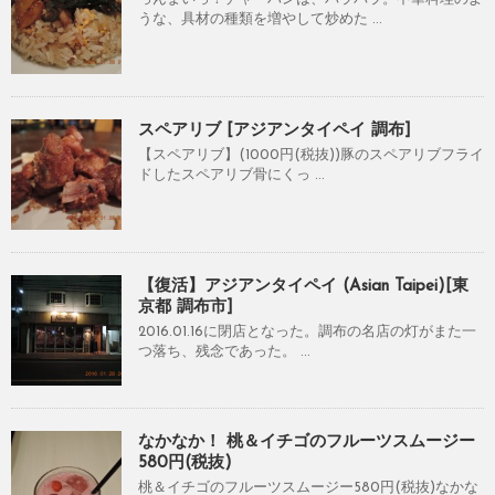
うな、具材の種類を増やして炒めた ...
スペアリブ [アジアンタイペイ 調布]
【スペアリブ】(1000円(税抜))豚のスペアリブフライ
ドしたスペアリブ骨にくっ ...
【復活】アジアンタイペイ (Asian Taipei)[東
京都 調布市]
2016.01.16に閉店となった。調布の名店の灯がまた一
つ落ち、残念であった。 ...
なかなか！ 桃＆イチゴのフルーツスムージー
580円(税抜)
桃＆イチゴのフルーツスムージー580円(税抜)なかな