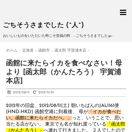
ごちそうさまでした (^人^)
おいしいものをいただいた時こそ至福の時 - ごちそうさまでした.jp -
ホーム
>
北海道
>
函館市
>
函太郎 宇賀浦本店
>
函館に来たらイカを食べなさい！母
より [函太郎（かんたろう） 宇賀浦
本店]
2012/08/11
2013/11/01
2012年の旧盆、2012/08/11(土) 朝いちばんのJAL1161便
(HND-HKD) 函館空港に到着後、 母が
「イカが食べた
い。函館に来たらイカだべ。」
っと、いうことで、思い
当たる店がない。 東京でも名が知れ渡っている
「函太郎
（かんたろう）」
へ連れて行きました。 ２人でしたので