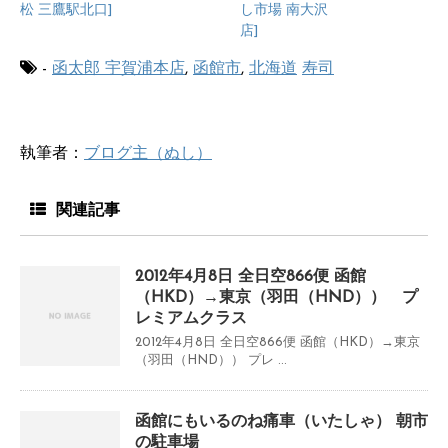
松 三鷹駅北口]
し市場 南大沢
店]
-
函太郎 宇賀浦本店
,
函館市
,
北海道
寿司
執筆者：
ブログ主（ぬし）
関連記事
2012年4月8日 全日空866便 函館
（HKD）→東京（羽田（HND）） プ
レミアムクラス
2012年4月8日 全日空866便 函館（HKD）→東京
（羽田（HND）） プレ ...
函館にもいるのね痛車（いたしゃ） 朝市
の駐車場