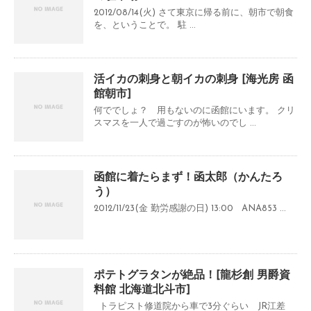
2012/08/14(火) さて東京に帰る前に、朝市で朝食
を、ということで。 駐 ...
活イカの刺身と朝イカの刺身 [海光房 函
館朝市]
何ででしょ？ 用もないのに函館にいます。 クリ
スマスを一人で過ごすのが怖いのでし ...
函館に着たらまず！函太郎（かんたろ
う）
2012/11/23(金 勤労感謝の日) 13:00 ANA853 ...
ポテトグラタンが絶品！[龍杉創 男爵資
料館 北海道北斗市]
トラピスト修道院から車で3分ぐらい JR江差