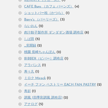
KENNY's （ケニーズ）
(1)
CAFE Buns （カフェ バーンズ）
(4)
ショットバー桂（かつら）
(1)
Barry's （バーリーズ）
(3)
らいおん
(2)
肉汁餃子製作所 ダンダダン酒場 調布店
(8)
しば田
(5)
_見聞録
(2)
桃園 長崎ちゃんぽん
(2)
BIBBER（ビバー）調布店
(1)
アラパンス
(1)
寿々久
(1)
ミロク Mirock
(1)
イーチ ファン ペストリー EACH FAN PASTRY
(2)
寿起
(1)
調風 (四季彩調風 調布店)
(2)
アナログ
(5)