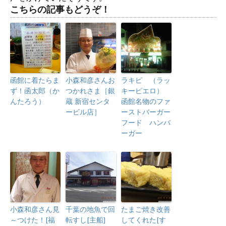
こちらの記事もどうぞ！
函館に着たらま
小森和彦さんお
ラキピ （ラッ
ず！函太郎（か
つかれさま［銀
キーピエロ）
んたろう）
蔵 新宿センタ
函館名物のファ
ービル店］
ーストバーガー
フード ハンバ
ーガー
小森和彦さん見
千葉の地魚で回
たまご焼き改善
～つけた！[福
転すし[主船]
してくれた[す