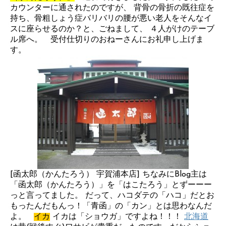
カウンターに通されたのですが、 背骨の骨折の既往症を
持ち、骨粗しょう症バリバリの腰が悪い老人をそんなイ
スに座らせるのか？と、ごねまして、 ４人がけのテーブ
ル席へ。 受付仕切りのおねーさんにお礼申し上げま
す。
[函太郎（かんたろう） 宇賀浦本店] ちなみにBlog主は
「函太郎（かんたろう）」を「はこたろう」とずーーー
っと言ってました。 だって、ハコダテの「ハコ」だとお
もったんだもんっ！「青函」の「カン」とは思わなんだ
よ。
イカ
イカは「ショウガ」ですよね！！！
北海道