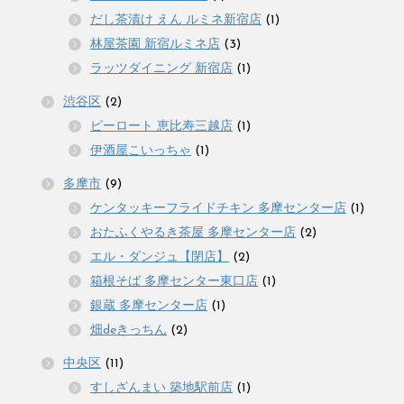
だし茶漬け えん ルミネ新宿店
(1)
林屋茶園 新宿ルミネ店
(3)
ラッツダイニング 新宿店
(1)
渋谷区
(2)
ピーロート 恵比寿三越店
(1)
伊酒屋こいっちゃ
(1)
多摩市
(9)
ケンタッキーフライドチキン 多摩センター店
(1)
おたふくやるき茶屋 多摩センター店
(2)
エル・ダンジュ【閉店】
(2)
箱根そば 多摩センター東口店
(1)
銀蔵 多摩センター店
(1)
畑deきっちん
(2)
中央区
(11)
すしざんまい 築地駅前店
(1)