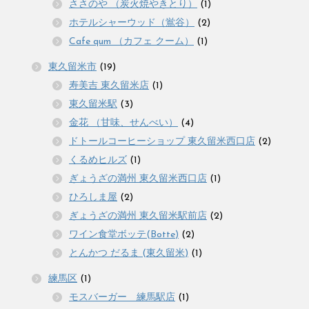
ささのや （炭火焼やきとり）
(1)
ホテルシャーウッド（鴬谷）
(2)
Cafe qum （カフェ クーム）
(1)
東久留米市
(19)
寿美吉 東久留米店
(1)
東久留米駅
(3)
金花 （甘味、せんべい）
(4)
ドトールコーヒーショップ 東久留米西口店
(2)
くるめヒルズ
(1)
ぎょうざの満州 東久留米西口店
(1)
ひろしま屋
(2)
ぎょうざの満州 東久留米駅前店
(2)
ワイン食堂ボッテ(Botte)
(2)
とんかつ だるま (東久留米)
(1)
練馬区
(1)
モスバーガー 練馬駅店
(1)