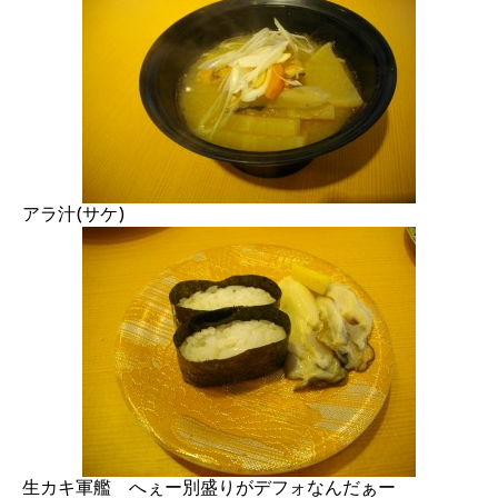
アラ汁(サケ)
生カキ軍艦 へぇー別盛りがデフォなんだぁー