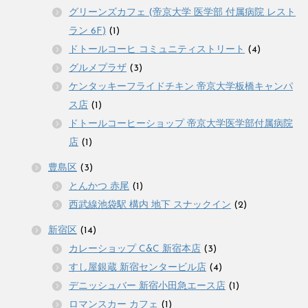
グリーンズカフェ (帝京大学 医学部 付属病院 レスト
ラン 6F)
(1)
ドトールコーヒ コミュニティストリート
(4)
グルメプラザ
(3)
ケンタッキーフライドチキン 帝京大学板橋キャンパ
ス店
(1)
ドトールコーヒーショップ 帝京大学医学部付属病院
店
(1)
豊島区
(3)
とんかつ 赤尾
(1)
西武線池袋駅 構内 地下 スナックイン
(2)
新宿区
(14)
カレーショップ C&C 新宿本店
(3)
すし屋銀蔵 新宿センタービル店
(4)
デニッシュバー 新宿小田急エース店
(1)
ロマンスカー カフェ
(1)