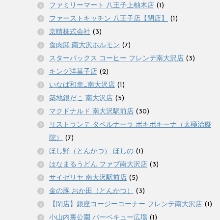
ファミリーマート 八王子上柚木店
(1)
ファーストキッチン 八王子店【閉店】
(1)
京晴株式会社
(3)
食肉卸 南大沢ホルモン
(7)
スターバックス コーヒー フレンテ南大沢店
(3)
キング洋菓子店
(2)
いなば和幸_南大沢店
(1)
築地銀だこ 南大沢店
(5)
マクドナルド 南大沢駅前店
(30)
リストランテ タベルナーラ ボキボキーナ（太極治療
院）
(7)
ほし野（とんかつ） ほしの
(1)
はなまるうどん ファブ南大沢店
(3)
サイゼリヤ 南大沢駅前店
(5)
金の豚 おか田（とんかつ）
(3)
【閉店】銀座コージーコーナー フレンテ南大沢店
(1)
小山内裏公園 バーベキュー広場
(1)