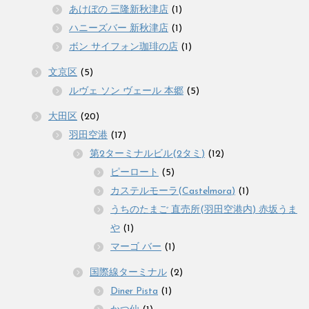
あけぼの 三隆新秋津店
(1)
ハニーズバー 新秋津店
(1)
ボン サイフォン珈琲の店
(1)
文京区
(5)
ルヴェ ソン ヴェール 本郷
(5)
大田区
(20)
羽田空港
(17)
第2ターミナルビル(2タミ)
(12)
ピーロート
(5)
カステルモーラ(Castelmora)
(1)
うちのたまご 直売所(羽田空港内) 赤坂うま
や
(1)
マーゴ バー
(1)
国際線ターミナル
(2)
Diner Pista
(1)