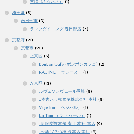
主船（ふなおさ）
(1)
埼玉県
(3)
春日部市
(3)
ラッツダイニング 春日部店
(3)
京都府
(21)
京都市
(20)
上京区
(3)
BonBon Cafe (ボンボンカフェ)
(2)
RACINE （ラシーヌ）
(1)
左京区
(12)
ルヴェソンヴェール岡崎
(2)
_本家八ッ橋西尾株式会社 本社
(2)
Vege-bar （ベジバル）
(1)
La Tour （ラ トゥール）
(1)
_阿闍梨餅本舗 満月 本社 本店
(2)
_聖護院八つ橋 総本店 本店
(2)