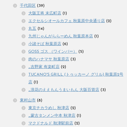
千代田区
(39)
大阪王将 末広町店
(1)
エクセルシオールカフェ 秋葉原中央通り店
(2)
丸五
(14)
九州じゃんがららーめん 秋葉原本店
(1)
小諸そば 秋葉原店
(6)
GOSS ゴス （ワインバー）
(5)
肉のハナマサ 秋葉原店
(3)
_吉野家 有楽町店
(2)
TUCANO'S GRILL (トゥッカーノ グリル) 秋葉原2号
店
(1)
_浪花のええもんうまいもん 大阪百貨店
(3)
東村山市
(8)
東京チカラめし 秋津店
(2)
_蒙古タンメン中本 秋津店
(1)
マクドナルド 秋津駅前店
(2)