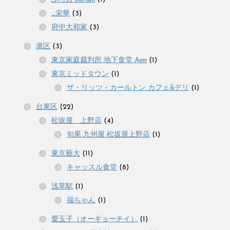
_栄華
(3)
府中大和家
(3)
港区
(3)
東京家庭裁判所 地下食堂 Aim
(1)
東京ミッドタウン
(1)
ザ・リッツ・カールトン カフェ&デリ
(1)
台東区
(22)
松坂屋 上野店
(4)
旬果 九州屋 松坂屋上野店
(1)
東京藝大
(11)
キャッスル食堂
(8)
浅草駅
(1)
福ちゃん
(1)
愛玉子（オーギョーチイ）
(1)