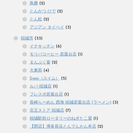
鳥勝
(2)
とんかつ ひで
(2)
とん松
(2)
アジアン タイペイ
(3)
稲城市
(33)
イナキッチン
(6)
モリバコーヒー 若葉台店
(1)
まんぷく宴
(2)
大東苑
(4)
Swim（スイム）
(5)
ルパ 稲城店
(1)
フレスポ若葉台店
(1)
長崎らーめん 西海 稲城若葉台店 (ラーメン)
(3)
京王ストア 稲城店
(7)
稲城駅前ロータリーのねぎたこ屋
(1)
【閉店】博多長浜とんでんかん本店
(2)