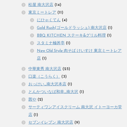
松屋 南大沢店
(14)
東京ミートレア
(11)
にひゃくてん
(4)
Gold Rush(ゴールドラッシュ) 南大沢店
(1)
BBQ KITCHEN ステーキ&グリル料理
(1)
スタミナ極丼亭
(1)
New Old Style 肉そば けいすけ 東京ミートレア
店
(1)
中華東秀 南大沢店
(23)
口楽（こうらく）
(3)
おっけい_南大沢本店
(1)
とんかついなば和幸_南大沢
(1)
茜や
(2)
サーティワンアイスクリーム 南大沢 イトーヨーカ堂
店
(1)
セブンイレブン 南大沢店
(9)