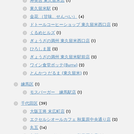
寿美吉 東久留米店
(1)
東久留米駅
(3)
金花 （甘味、せんべい）
(4)
ドトールコーヒーショップ 東久留米西口店
(2)
くるめヒルズ
(1)
ぎょうざの満州 東久留米西口店
(1)
ひろしま屋
(2)
ぎょうざの満州 東久留米駅前店
(2)
ワイン食堂ボッテ(Botte)
(2)
とんかつ だるま (東久留米)
(1)
練馬区
(1)
モスバーガー 練馬駅店
(1)
千代田区
(39)
大阪王将 末広町店
(1)
エクセルシオールカフェ 秋葉原中央通り店
(2)
丸五
(14)