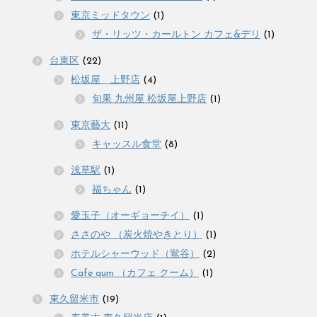
東京ミッドタウン
(1)
ザ・リッツ・カールトン カフェ&デリ
(1)
台東区
(22)
松坂屋 上野店
(4)
旬果 九州屋 松坂屋上野店
(1)
東京藝大
(11)
キャッスル食堂
(8)
浅草駅
(1)
福ちゃん
(1)
愛玉子（オーギョーチイ）
(1)
ささのや （炭火焼やきとり）
(1)
ホテルシャーウッド（鴬谷）
(2)
Cafe qum （カフェ クーム）
(1)
東久留米市
(19)