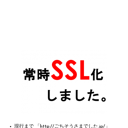
現行まで 「http://ごちそうさまでした.jp/」