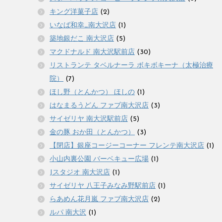
キング洋菓子店
(2)
いなば和幸_南大沢店
(1)
築地銀だこ 南大沢店
(5)
マクドナルド 南大沢駅前店
(30)
リストランテ タベルナーラ ボキボキーナ（太極治療
院）
(7)
ほし野（とんかつ） ほしの
(1)
はなまるうどん ファブ南大沢店
(3)
サイゼリヤ 南大沢駅前店
(5)
金の豚 おか田（とんかつ）
(3)
【閉店】銀座コージーコーナー フレンテ南大沢店
(1)
小山内裏公園 バーベキュー広場
(1)
Jスタジオ 南大沢店
(1)
サイゼリヤ 八王子みなみ野駅前店
(1)
らあめん花月嵐 ファブ南大沢店
(2)
ルパ 南大沢
(1)