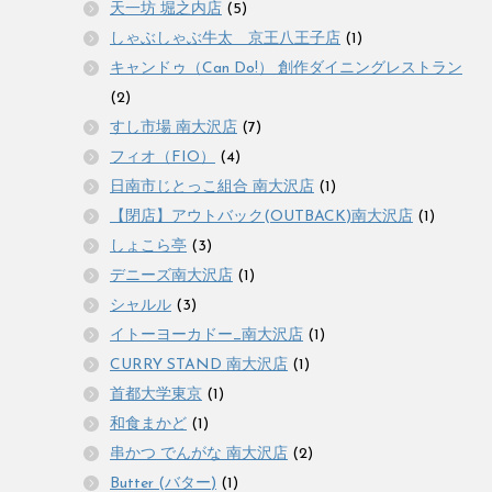
天一坊 堀之内店
(5)
しゃぶしゃぶ牛太 京王八王子店
(1)
キャンドゥ（Can Do!） 創作ダイニングレストラン
(2)
すし市場 南大沢店
(7)
フィオ（FIO）
(4)
日南市じとっこ組合 南大沢店
(1)
【閉店】アウトバック(OUTBACK)南大沢店
(1)
しょこら亭
(3)
デニーズ南大沢店
(1)
シャルル
(3)
イトーヨーカドー_南大沢店
(1)
CURRY STAND 南大沢店
(1)
首都大学東京
(1)
和食まかど
(1)
串かつ でんがな 南大沢店
(2)
Butter (バター)
(1)