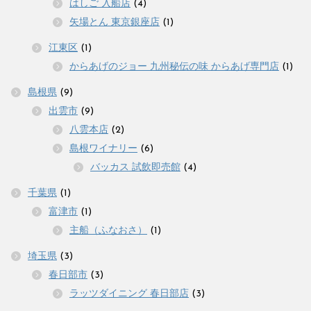
はしご 入船店
(4)
矢場とん 東京銀座店
(1)
江東区
(1)
からあげのジョー 九州秘伝の味 からあげ専門店
(1)
島根県
(9)
出雲市
(9)
八雲本店
(2)
島根ワイナリー
(6)
バッカス 試飲即売館
(4)
千葉県
(1)
富津市
(1)
主船（ふなおさ）
(1)
埼玉県
(3)
春日部市
(3)
ラッツダイニング 春日部店
(3)