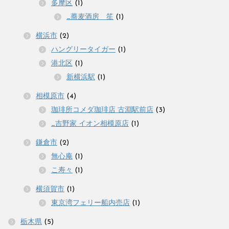
多摩区
(1)
_蕎麦酒房 笙
(1)
横浜市
(2)
ハングリータイガー
(1)
港北区
(1)
新横浜駅
(1)
相模原市
(4)
珈琲所コメダ珈琲店 古淵駅前店
(3)
_吉野家 イオン相模原店
(1)
鎌倉市
(2)
無心庵
(1)
こ寿々
(1)
横須賀市
(1)
東京湾フェリー船内売店
(1)
栃木県
(5)