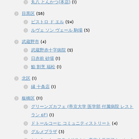
丸八 とんかつ(本店)
(1)
目黒区
(28)
ビストロ ド エル
(24)
ルヴェ ソン ヴェール 駒場
(5)
武蔵野市
(4)
武蔵野赤十字病院
(2)
日赤前 砂場
(1)
鮨 割烹 福松
(1)
北区
(1)
縁 十条店
(1)
板橋区
(11)
グリーンズカフェ (帝京大学 医学部 付属病院 レスト
ラン 6F)
(1)
ドトールコーヒ コミュニティストリート
(4)
グルメプラザ
(3)