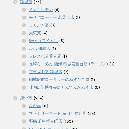
稲城市
(33)
イナキッチン
(6)
モリバコーヒー 若葉台店
(1)
まんぷく宴
(2)
大東苑
(4)
Swim（スイム）
(5)
ルパ 稲城店
(1)
フレスポ若葉台店
(1)
長崎らーめん 西海 稲城若葉台店 (ラーメン)
(3)
京王ストア 稲城店
(7)
稲城駅前ロータリーのねぎたこ屋
(1)
【閉店】博多長浜とんでんかん本店
(2)
府中市
(254)
さか本
(11)
ファミリーマート 海田押立町店
(44)
夢庵 府中押立町店
(150)