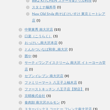
BBQ KITCHEN ステーキ&グリル料理
(1)
スタミナ極丼亭
(1)
New Old Style 肉そば けいすけ 東京ミートレア
店
(1)
中華東秀 南大沢店
(23)
口楽（こうらく）
(3)
おっけい_南大沢本店
(1)
とんかついなば和幸_南大沢
(1)
茜や
(2)
サーティワンアイスクリーム 南大沢 イトーヨーカ堂
店
(1)
セブンイレブン 南大沢店
(9)
ファミリーマート 八王子上柚木店
(1)
ファーストキッチン 八王子店【閉店】
(1)
京晴株式会社
(3)
食肉卸 南大沢ホルモン
(7)
スターバックス コーヒー フレンテ南大沢店
(3)