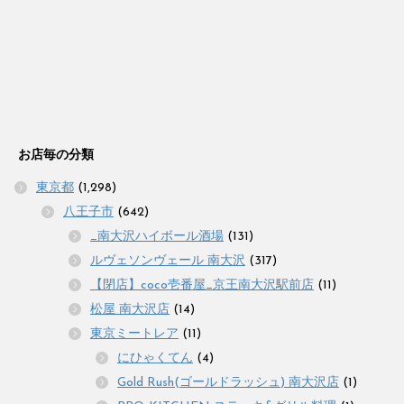
お店毎の分類
東京都
(1,298)
八王子市
(642)
_南大沢ハイボール酒場
(131)
ルヴェソンヴェール 南大沢
(317)
【閉店】coco壱番屋_京王南大沢駅前店
(11)
松屋 南大沢店
(14)
東京ミートレア
(11)
にひゃくてん
(4)
Gold Rush(ゴールドラッシュ) 南大沢店
(1)