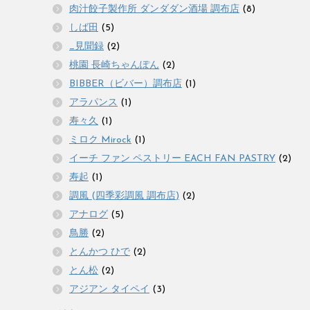
肉汁餃子製作所 ダンダダン酒場 調布店
(8)
しば田
(5)
_見聞録
(2)
桃園 長崎ちゃんぽん
(2)
BIBBER（ビバー）調布店
(1)
アラパンス
(1)
寿々久
(1)
ミロク Mirock
(1)
イーチ ファン ペストリー EACH FAN PASTRY
(2)
寿起
(1)
調風 (四季彩調風 調布店)
(2)
アナログ
(5)
鳥勝
(2)
とんかつ ひで
(2)
とん松
(2)
アジアン タイペイ
(3)