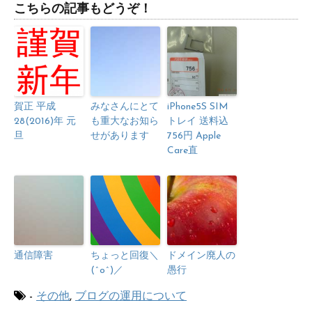
こちらの記事もどうぞ！
賀正 平成
みなさんにとて
iPhone5S SIM
28(2016)年 元
も重大なお知ら
トレイ 送料込
旦
せがあります
756円 Apple
Care直
通信障害
ちょっと回復＼
ドメイン廃人の
(^o^)／
愚行
-
その他
,
ブログの運用について