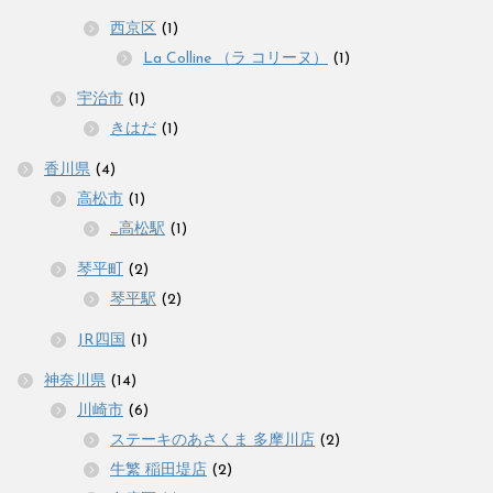
西京区
(1)
La Colline （ラ コリーヌ）
(1)
宇治市
(1)
きはだ
(1)
香川県
(4)
高松市
(1)
_高松駅
(1)
琴平町
(2)
琴平駅
(2)
JR四国
(1)
神奈川県
(14)
川崎市
(6)
ステーキのあさくま 多摩川店
(2)
牛繁 稲田堤店
(2)