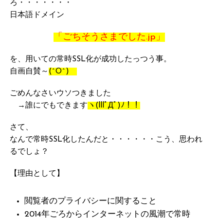
ろ・・・・・・・
日本語ドメイン
「ごちそうさまでした.jp」
を、用いての常時SSL化が成功したっつう事。
自画自賛～
(^O^)
ごめんなさいウソつきました
→誰にでもできます
ヽ(lllﾟДﾟ)ﾉ！！
さて、
なんで常時SSL化したんだと・・・・・・こう、思われ
るでしょ？
【理由として】
閲覧者のプライバシーに関すること
2014年ごろからインターネットの風潮で常時