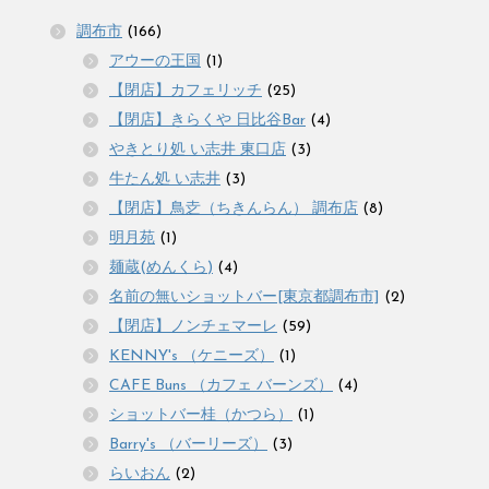
調布市
(166)
アウーの王国
(1)
【閉店】カフェリッチ
(25)
【閉店】きらくや 日比谷Bar
(4)
やきとり処 い志井 東口店
(3)
牛たん処 い志井
(3)
【閉店】鳥赱（ちきんらん） 調布店
(8)
明月苑
(1)
麺蔵(めんくら)
(4)
名前の無いショットバー[東京都調布市]
(2)
【閉店】ノンチェマーレ
(59)
KENNY's （ケニーズ）
(1)
CAFE Buns （カフェ バーンズ）
(4)
ショットバー桂（かつら）
(1)
Barry's （バーリーズ）
(3)
らいおん
(2)