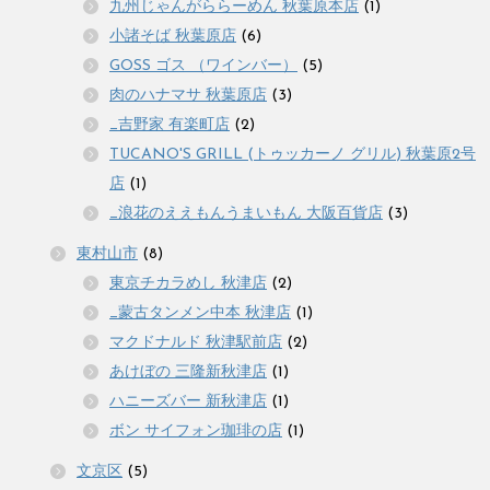
九州じゃんがららーめん 秋葉原本店
(1)
小諸そば 秋葉原店
(6)
GOSS ゴス （ワインバー）
(5)
肉のハナマサ 秋葉原店
(3)
_吉野家 有楽町店
(2)
TUCANO'S GRILL (トゥッカーノ グリル) 秋葉原2号
店
(1)
_浪花のええもんうまいもん 大阪百貨店
(3)
東村山市
(8)
東京チカラめし 秋津店
(2)
_蒙古タンメン中本 秋津店
(1)
マクドナルド 秋津駅前店
(2)
あけぼの 三隆新秋津店
(1)
ハニーズバー 新秋津店
(1)
ボン サイフォン珈琲の店
(1)
文京区
(5)