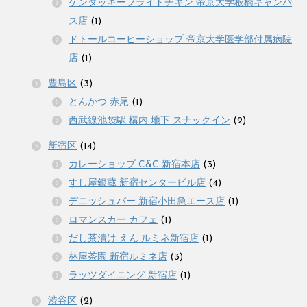
ケンタッキーフライドチキン 帝京大学板橋キャンパ
ス店
(1)
ドトールコーヒーショップ 帝京大学医学部付属病院
店
(1)
豊島区
(3)
とんかつ 赤尾
(1)
西武線池袋駅 構内 地下 スナックイン
(2)
新宿区
(14)
カレーショップ C&C 新宿本店
(3)
すし屋銀蔵 新宿センタービル店
(4)
デニッシュバー 新宿小田急エース店
(1)
ロマンスカー カフェ
(1)
だし茶漬け えん ルミネ新宿店
(1)
林屋茶園 新宿ルミネ店
(3)
ラッツダイニング 新宿店
(1)
渋谷区
(2)