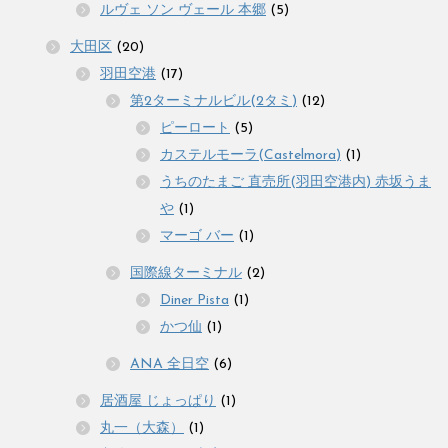
ルヴェ ソン ヴェール 本郷
(5)
大田区
(20)
羽田空港
(17)
第2ターミナルビル(2タミ)
(12)
ピーロート
(5)
カステルモーラ(Castelmora)
(1)
うちのたまご 直売所(羽田空港内) 赤坂うま
や
(1)
マーゴ バー
(1)
国際線ターミナル
(2)
Diner Pista
(1)
かつ仙
(1)
ANA 全日空
(6)
居酒屋 じょっぱり
(1)
丸一（大森）
(1)