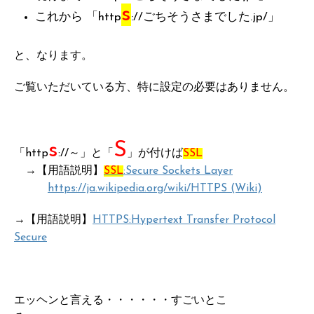
s
これから 「http
://ごちそうさまでした.jp/」
と、なります。
ご覧いただいている方、特に設定の必要はありません。
s
S
「http
://～」と「
」が付けば
SSL
→【用語説明】
SSL
:Secure Sockets Layer
https://ja.wikipedia.org/wiki/HTTPS
(Wiki)
→【用語説明】
HTTPS:Hypertext Transfer Protocol
Secure
エッヘンと言える・・・・・・すごいとこ