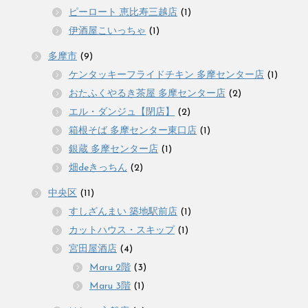
ピーロート 恵比寿三越店
(1)
伊酒屋こいっちゃ
(1)
多摩市
(9)
ケンタッキーフライドチキン 多摩センター店
(1)
おたふくやるき茶屋 多摩センター店
(2)
エル・ダンジュ【閉店】
(2)
箱根そば 多摩センター東口店
(1)
銀蔵 多摩センター店
(1)
畑deきっちん
(2)
中央区
(11)
すしざんまい 築地駅前店
(1)
カットハウス・スキップ
(1)
宮田屋酒店
(4)
Maru 2階
(3)
Maru 3階
(1)