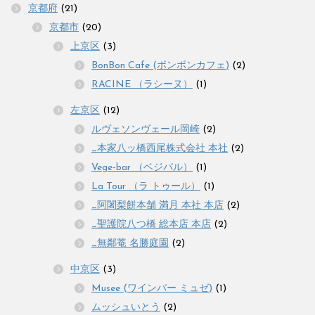
京都府
(21)
京都市
(20)
上京区
(3)
BonBon Cafe (ボンボンカフェ)
(2)
RACINE （ラシーヌ）
(1)
左京区
(12)
ルヴェソンヴェール岡崎
(2)
_本家八ッ橋西尾株式会社 本社
(2)
Vege-bar （ベジバル）
(1)
La Tour （ラ トゥール）
(1)
_阿闍梨餅本舗 満月 本社 本店
(2)
_聖護院八つ橋 総本店 本店
(2)
_無鄰菴 名勝庭園
(2)
中京区
(3)
Musee (ワインバー ミュゼ)
(1)
ムッシュいとう
(2)