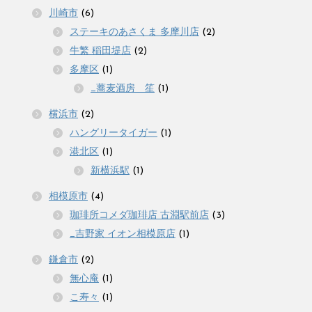
川崎市
(6)
ステーキのあさくま 多摩川店
(2)
牛繁 稲田堤店
(2)
多摩区
(1)
_蕎麦酒房 笙
(1)
横浜市
(2)
ハングリータイガー
(1)
港北区
(1)
新横浜駅
(1)
相模原市
(4)
珈琲所コメダ珈琲店 古淵駅前店
(3)
_吉野家 イオン相模原店
(1)
鎌倉市
(2)
無心庵
(1)
こ寿々
(1)