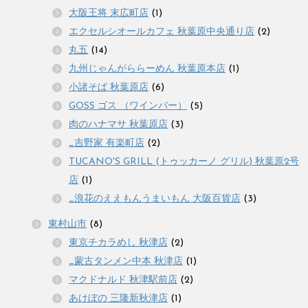
大阪王将 末広町店
(1)
エクセルシオールカフェ 秋葉原中央通り店
(2)
丸五
(14)
九州じゃんがららーめん 秋葉原本店
(1)
小諸そば 秋葉原店
(6)
GOSS ゴス （ワインバー）
(5)
肉のハナマサ 秋葉原店
(3)
_吉野家 有楽町店
(2)
TUCANO'S GRILL (トゥッカーノ グリル) 秋葉原2号
店
(1)
_浪花のええもんうまいもん 大阪百貨店
(3)
東村山市
(8)
東京チカラめし 秋津店
(2)
_蒙古タンメン中本 秋津店
(1)
マクドナルド 秋津駅前店
(2)
あけぼの 三隆新秋津店
(1)