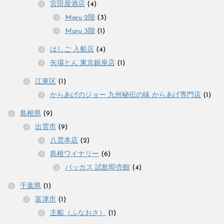
宮田屋酒店
(4)
Maru 2階
(3)
Maru 3階
(1)
はしご 入船店
(4)
矢場とん 東京銀座店
(1)
江東区
(1)
からあげのジョー 九州秘伝の味 からあげ専門店
(1)
島根県
(9)
出雲市
(9)
八雲本店
(2)
島根ワイナリー
(6)
バッカス 試飲即売館
(4)
千葉県
(1)
富津市
(1)
主船（ふなおさ）
(1)