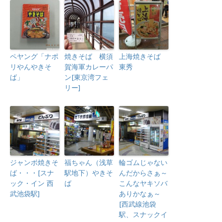
ペヤング「ナポ
焼きそば 横須
上海焼きそば
リやんやきそ
賀海軍カレーパ
東秀
ば」
ン[東京湾フェ
リー]
ジャンボ焼きそ
福ちゃん（浅草
輪ゴムじゃない
ば・・・[スナ
駅地下）やきそ
んだからさぁ～
ック・イン 西
ば
こんなヤキソバ
武池袋駅]
ありかなぁ～
[西武線池袋
駅、スナックイ