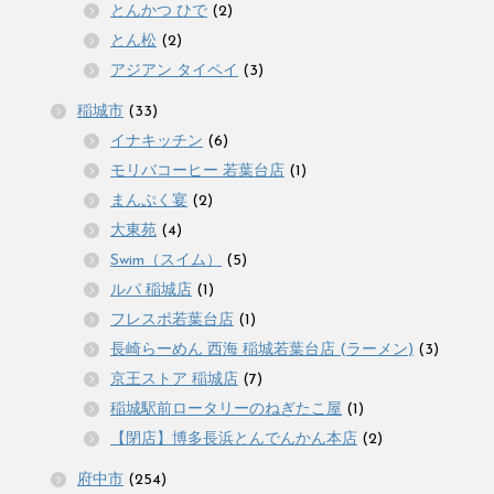
とんかつ ひで
(2)
とん松
(2)
アジアン タイペイ
(3)
稲城市
(33)
イナキッチン
(6)
モリバコーヒー 若葉台店
(1)
まんぷく宴
(2)
大東苑
(4)
Swim（スイム）
(5)
ルパ 稲城店
(1)
フレスポ若葉台店
(1)
長崎らーめん 西海 稲城若葉台店 (ラーメン)
(3)
京王ストア 稲城店
(7)
稲城駅前ロータリーのねぎたこ屋
(1)
【閉店】博多長浜とんでんかん本店
(2)
府中市
(254)