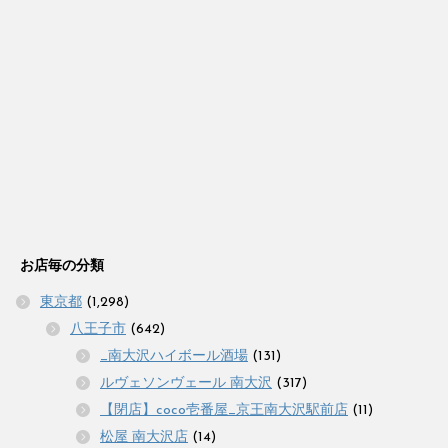
お店毎の分類
東京都
(1,298)
八王子市
(642)
_南大沢ハイボール酒場
(131)
ルヴェソンヴェール 南大沢
(317)
【閉店】coco壱番屋_京王南大沢駅前店
(11)
松屋 南大沢店
(14)