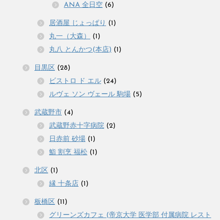
ANA 全日空
(6)
居酒屋 じょっぱり
(1)
丸一（大森）
(1)
丸八 とんかつ(本店)
(1)
目黒区
(28)
ビストロ ド エル
(24)
ルヴェ ソン ヴェール 駒場
(5)
武蔵野市
(4)
武蔵野赤十字病院
(2)
日赤前 砂場
(1)
鮨 割烹 福松
(1)
北区
(1)
縁 十条店
(1)
板橋区
(11)
グリーンズカフェ (帝京大学 医学部 付属病院 レスト