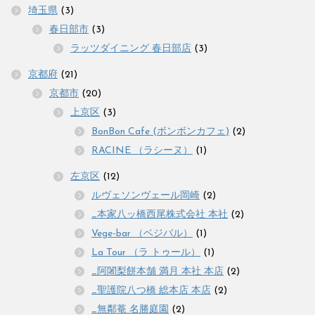
埼玉県
(3)
春日部市
(3)
ラッツダイニング 春日部店
(3)
京都府
(21)
京都市
(20)
上京区
(3)
BonBon Cafe (ボンボンカフェ)
(2)
RACINE （ラシーヌ）
(1)
左京区
(12)
ルヴェソンヴェール岡崎
(2)
_本家八ッ橋西尾株式会社 本社
(2)
Vege-bar （ベジバル）
(1)
La Tour （ラ トゥール）
(1)
_阿闍梨餅本舗 満月 本社 本店
(2)
_聖護院八つ橋 総本店 本店
(2)
_無鄰菴 名勝庭園
(2)