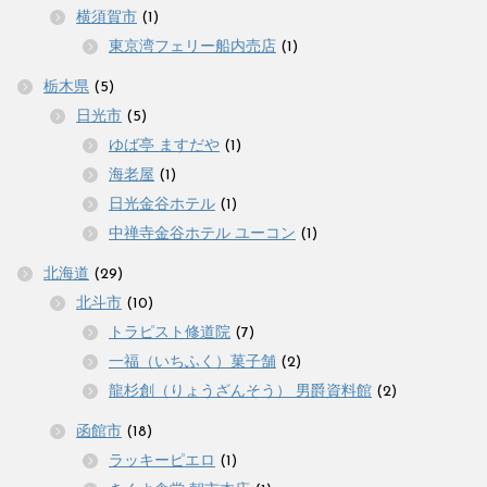
横須賀市
(1)
東京湾フェリー船内売店
(1)
栃木県
(5)
日光市
(5)
ゆば亭 ますだや
(1)
海老屋
(1)
日光金谷ホテル
(1)
中禅寺金谷ホテル ユーコン
(1)
北海道
(29)
北斗市
(10)
トラピスト修道院
(7)
一福（いちふく）菓子舗
(2)
龍杉創（りょうざんそう） 男爵資料館
(2)
函館市
(18)
ラッキーピエロ
(1)