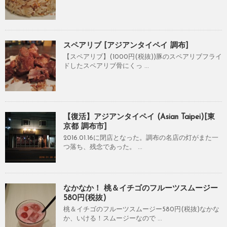
スペアリブ [アジアンタイペイ 調布]
【スペアリブ】(1000円(税抜))豚のスペアリブフライ
ドしたスペアリブ骨にくっ ...
【復活】アジアンタイペイ (Asian Taipei)[東
京都 調布市]
2016.01.16に閉店となった。調布の名店の灯がまた一
つ落ち、残念であった。 ...
なかなか！ 桃＆イチゴのフルーツスムージー
580円(税抜)
桃＆イチゴのフルーツスムージー580円(税抜)なかな
か、いける！スムージーなので ...