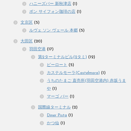
ハニーズバー 新秋津店
(1)
ボン サイフォン珈琲の店
(1)
文京区
(5)
ルヴェ ソン ヴェール 本郷
(5)
大田区
(20)
羽田空港
(17)
第2ターミナルビル(2タミ)
(12)
ピーロート
(5)
カステルモーラ(Castelmora)
(1)
うちのたまご 直売所(羽田空港内) 赤坂うま
や
(1)
マーゴ バー
(1)
国際線ターミナル
(2)
Diner Pista
(1)
かつ仙
(1)