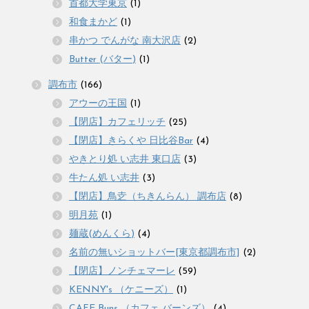
首都大学東京
(1)
和食まかど
(1)
串かつ でんがな 南大沢店
(2)
Butter (バター)
(1)
調布市
(166)
アウーの王国
(1)
【閉店】カフェリッチ
(25)
【閉店】きらくや 日比谷Bar
(4)
やきとり処 い志井 東口店
(3)
牛たん処 い志井
(3)
【閉店】鳥赱（ちきんらん） 調布店
(8)
明月苑
(1)
麺蔵(めんくら)
(4)
名前の無いショットバー[東京都調布市]
(2)
【閉店】ノンチェマーレ
(59)
KENNY's （ケニーズ）
(1)
CAFE Buns （カフェ バーンズ）
(4)