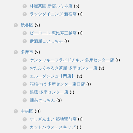
林屋茶園 新宿ルミネ店
(3)
ラッツダイニング 新宿店
(1)
渋谷区
(2)
ピーロート 恵比寿三越店
(1)
伊酒屋こいっちゃ
(1)
多摩市
(9)
ケンタッキーフライドチキン 多摩センター店
(1)
おたふくやるき茶屋 多摩センター店
(2)
エル・ダンジュ【閉店】
(2)
箱根そば 多摩センター東口店
(1)
銀蔵 多摩センター店
(1)
畑deきっちん
(2)
中央区
(11)
すしざんまい 築地駅前店
(1)
カットハウス・スキップ
(1)