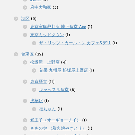
府中大和家
(3)
港区
(3)
東京家庭裁判所 地下食堂 Aim
(1)
東京ミッドタウン
(1)
ザ・リッツ・カールトン カフェ&デリ
(1)
台東区
(22)
松坂屋 上野店
(4)
旬果 九州屋 松坂屋上野店
(1)
東京藝大
(11)
キャッスル食堂
(8)
浅草駅
(1)
福ちゃん
(1)
愛玉子（オーギョーチイ）
(1)
ささのや （炭火焼やきとり）
(1)