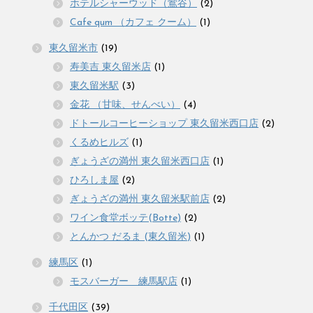
ホテルシャーウッド（鴬谷）
(2)
Cafe qum （カフェ クーム）
(1)
東久留米市
(19)
寿美吉 東久留米店
(1)
東久留米駅
(3)
金花 （甘味、せんべい）
(4)
ドトールコーヒーショップ 東久留米西口店
(2)
くるめヒルズ
(1)
ぎょうざの満州 東久留米西口店
(1)
ひろしま屋
(2)
ぎょうざの満州 東久留米駅前店
(2)
ワイン食堂ボッテ(Botte)
(2)
とんかつ だるま (東久留米)
(1)
練馬区
(1)
モスバーガー 練馬駅店
(1)
千代田区
(39)