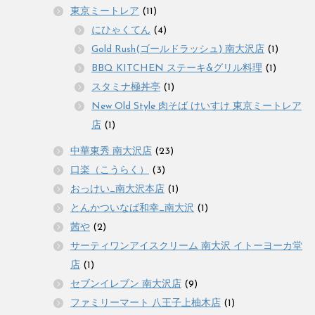
東京ミートレア
(11)
にひゃくてん
(4)
Gold Rush(ゴールドラッシュ) 南大沢店
(1)
BBQ KITCHEN ステーキ&グリル料理
(1)
スタミナ極丼亭
(1)
New Old Style 肉そば けいすけ 東京ミートレア
店
(1)
中華東秀 南大沢店
(23)
口楽（こうらく）
(3)
おっけい_南大沢本店
(1)
とんかついなば和幸_南大沢
(1)
茜や
(2)
サーティワンアイスクリーム 南大沢 イトーヨーカ堂
店
(1)
セブンイレブン 南大沢店
(9)
ファミリーマート 八王子上柚木店
(1)