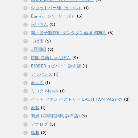
ショットバー桂（かつら）
(1)
Barry's （バーリーズ）
(3)
らいおん
(2)
肉汁餃子製作所 ダンダダン酒場 調布店
(8)
しば田
(5)
_見聞録
(2)
桃園 長崎ちゃんぽん
(2)
BIBBER（ビバー）調布店
(1)
アラパンス
(1)
寿々久
(1)
ミロク Mirock
(1)
イーチ ファン ペストリー EACH FAN PASTRY
(2)
寿起
(1)
調風 (四季彩調風 調布店)
(2)
アナログ
(5)
鳥勝
(2)