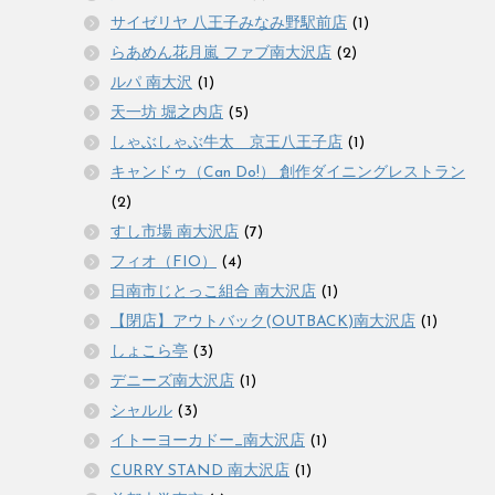
サイゼリヤ 八王子みなみ野駅前店
(1)
らあめん花月嵐 ファブ南大沢店
(2)
ルパ 南大沢
(1)
天一坊 堀之内店
(5)
しゃぶしゃぶ牛太 京王八王子店
(1)
キャンドゥ（Can Do!） 創作ダイニングレストラン
(2)
すし市場 南大沢店
(7)
フィオ（FIO）
(4)
日南市じとっこ組合 南大沢店
(1)
【閉店】アウトバック(OUTBACK)南大沢店
(1)
しょこら亭
(3)
デニーズ南大沢店
(1)
シャルル
(3)
イトーヨーカドー_南大沢店
(1)
CURRY STAND 南大沢店
(1)