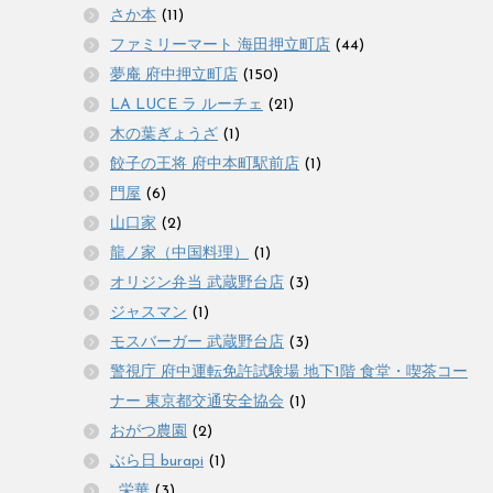
さか本
(11)
ファミリーマート 海田押立町店
(44)
夢庵 府中押立町店
(150)
LA LUCE ラ ルーチェ
(21)
木の葉ぎょうざ
(1)
餃子の王将 府中本町駅前店
(1)
門屋
(6)
山口家
(2)
龍ノ家（中国料理）
(1)
オリジン弁当 武蔵野台店
(3)
ジャスマン
(1)
モスバーガー 武蔵野台店
(3)
警視庁 府中運転免許試験場 地下1階 食堂・喫茶コー
ナー 東京都交通安全協会
(1)
おがつ農園
(2)
ぶら日 burapi
(1)
_栄華
(3)