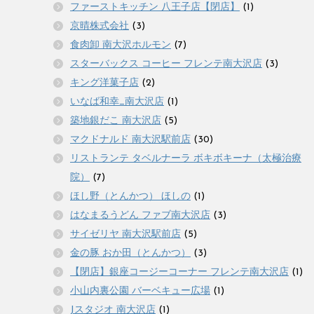
ファーストキッチン 八王子店【閉店】
(1)
京晴株式会社
(3)
食肉卸 南大沢ホルモン
(7)
スターバックス コーヒー フレンテ南大沢店
(3)
キング洋菓子店
(2)
いなば和幸_南大沢店
(1)
築地銀だこ 南大沢店
(5)
マクドナルド 南大沢駅前店
(30)
リストランテ タベルナーラ ボキボキーナ（太極治療
院）
(7)
ほし野（とんかつ） ほしの
(1)
はなまるうどん ファブ南大沢店
(3)
サイゼリヤ 南大沢駅前店
(5)
金の豚 おか田（とんかつ）
(3)
【閉店】銀座コージーコーナー フレンテ南大沢店
(1)
小山内裏公園 バーベキュー広場
(1)
Jスタジオ 南大沢店
(1)