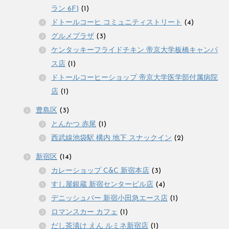
ラン 6F)
(1)
ドトールコーヒ コミュニティストリート
(4)
グルメプラザ
(3)
ケンタッキーフライドチキン 帝京大学板橋キャンパ
ス店
(1)
ドトールコーヒーショップ 帝京大学医学部付属病院
店
(1)
豊島区
(3)
とんかつ 赤尾
(1)
西武線池袋駅 構内 地下 スナックイン
(2)
新宿区
(14)
カレーショップ C&C 新宿本店
(3)
すし屋銀蔵 新宿センタービル店
(4)
デニッシュバー 新宿小田急エース店
(1)
ロマンスカー カフェ
(1)
だし茶漬け えん ルミネ新宿店
(1)