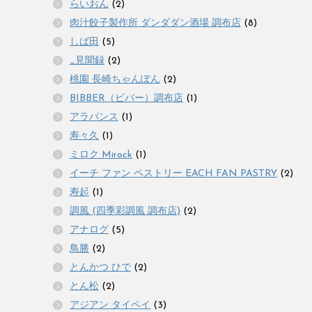
らいおん
(2)
肉汁餃子製作所 ダンダダン酒場 調布店
(8)
しば田
(5)
_見聞録
(2)
桃園 長崎ちゃんぽん
(2)
BIBBER（ビバー）調布店
(1)
アラパンス
(1)
寿々久
(1)
ミロク Mirock
(1)
イーチ ファン ペストリー EACH FAN PASTRY
(2)
寿起
(1)
調風 (四季彩調風 調布店)
(2)
アナログ
(5)
鳥勝
(2)
とんかつ ひで
(2)
とん松
(2)
アジアン タイペイ
(3)