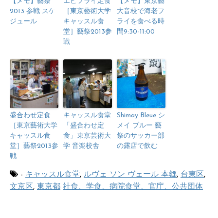
【メモ】藝祭
エビフライ定食
【メモ】東京藝
2013 参戦 スケ
［東京藝術大学
大音校で海老フ
ジュール
キャッスル食
ライを食べる時
堂］藝祭2013参
間9:30-11:00
戦
盛合わせ定食
キャッスル食堂
Shimay Bleue シ
［東京藝術大学
「盛合わせ定
メイ ブルー 藝
キャッスル食
食」東京芸術大
祭のサッカー部
堂］藝祭2013参
学 音楽校舎
の露店で飲む
戦
-
キャッスル食堂
,
ルヴェ ソン ヴェール 本郷
,
台東区
,
文京区
,
東京都
社食、学食、病院食堂、官庁、公共団体