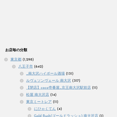
お店毎の分類
東京都
(1,298)
八王子市
(642)
_南大沢ハイボール酒場
(131)
ルヴェソンヴェール 南大沢
(317)
【閉店】coco壱番屋_京王南大沢駅前店
(11)
松屋 南大沢店
(14)
東京ミートレア
(11)
にひゃくてん
(4)
Gold Rush(ゴールドラッシュ) 南大沢店
(1)