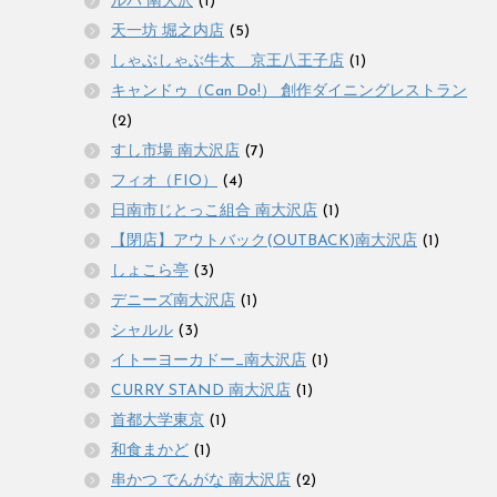
ルパ 南大沢
(1)
天一坊 堀之内店
(5)
しゃぶしゃぶ牛太 京王八王子店
(1)
キャンドゥ（Can Do!） 創作ダイニングレストラン
(2)
すし市場 南大沢店
(7)
フィオ（FIO）
(4)
日南市じとっこ組合 南大沢店
(1)
【閉店】アウトバック(OUTBACK)南大沢店
(1)
しょこら亭
(3)
デニーズ南大沢店
(1)
シャルル
(3)
イトーヨーカドー_南大沢店
(1)
CURRY STAND 南大沢店
(1)
首都大学東京
(1)
和食まかど
(1)
串かつ でんがな 南大沢店
(2)