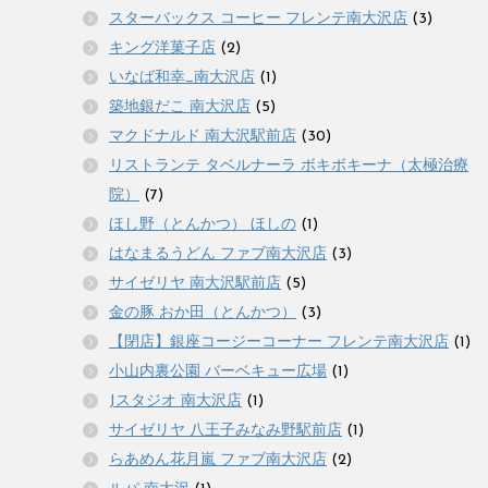
スターバックス コーヒー フレンテ南大沢店
(3)
キング洋菓子店
(2)
いなば和幸_南大沢店
(1)
築地銀だこ 南大沢店
(5)
マクドナルド 南大沢駅前店
(30)
リストランテ タベルナーラ ボキボキーナ（太極治療
院）
(7)
ほし野（とんかつ） ほしの
(1)
はなまるうどん ファブ南大沢店
(3)
サイゼリヤ 南大沢駅前店
(5)
金の豚 おか田（とんかつ）
(3)
【閉店】銀座コージーコーナー フレンテ南大沢店
(1)
小山内裏公園 バーベキュー広場
(1)
Jスタジオ 南大沢店
(1)
サイゼリヤ 八王子みなみ野駅前店
(1)
らあめん花月嵐 ファブ南大沢店
(2)