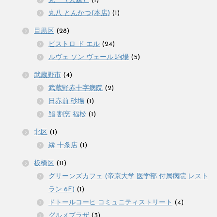
丸一（大森）
(1)
丸八 とんかつ(本店)
(1)
目黒区
(28)
ビストロ ド エル
(24)
ルヴェ ソン ヴェール 駒場
(5)
武蔵野市
(4)
武蔵野赤十字病院
(2)
日赤前 砂場
(1)
鮨 割烹 福松
(1)
北区
(1)
縁 十条店
(1)
板橋区
(11)
グリーンズカフェ (帝京大学 医学部 付属病院 レスト
ラン 6F)
(1)
ドトールコーヒ コミュニティストリート
(4)
グルメプラザ
(3)