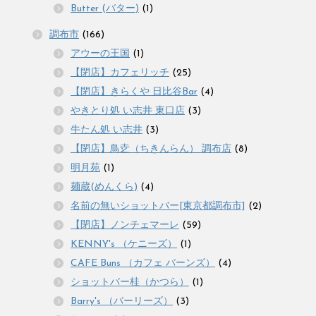
Butter (バター)
(1)
調布市
(166)
アウーの王国
(1)
【閉店】カフェリッチ
(25)
【閉店】きらくや 日比谷Bar
(4)
やきとり処 い志井 東口店
(3)
牛たん処 い志井
(3)
【閉店】鳥赱（ちきんらん） 調布店
(8)
明月苑
(1)
麺蔵(めんくら)
(4)
名前の無いショットバー[東京都調布市]
(2)
【閉店】ノンチェマーレ
(59)
KENNY's （ケニーズ）
(1)
CAFE Buns （カフェ バーンズ）
(4)
ショットバー桂（かつら）
(1)
Barry's （バーリーズ）
(3)