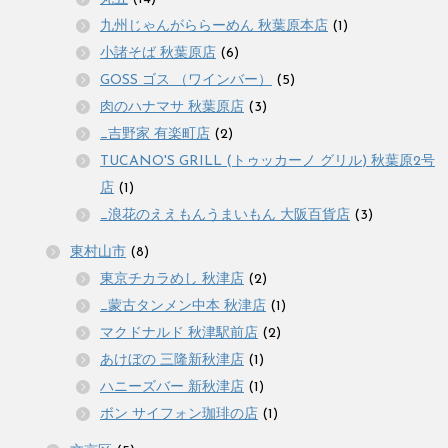
九州じゃんがららーめん 秋葉原本店
(1)
小諸そば 秋葉原店
(6)
GOSS ゴス （ワインバー）
(5)
肉のハナマサ 秋葉原店
(3)
_吉野家 有楽町店
(2)
TUCANO'S GRILL (トゥッカーノ グリル) 秋葉原2号
店
(1)
_浪花のええもんうまいもん 大阪百貨店
(3)
東村山市
(8)
東京チカラめし 秋津店
(2)
_蒙古タンメン中本 秋津店
(1)
マクドナルド 秋津駅前店
(2)
あけぼの 三隆新秋津店
(1)
ハニーズバー 新秋津店
(1)
ボン サイフォン珈琲の店
(1)