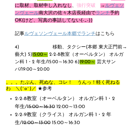
に取材、取材申し入れなし
、
強行突破
→
ルヴェソ
ンヴェール
南大沢の佐々木店長経由で
ランチ
予約
OK(けど、写真の事話してない(-_-))
記事
ルヴェソンヴェール本郷でランチ
はこちら
4) 移動、タクシー(本郷 東大正門前→
藝大) 5)
15:00～
2-2-8教室（オーベルタン） オルガ
ン科 1・2 年生/15:00～16:30 6)
19:00～
芸大サン
バ/19:00～20:00
。。。たぶん、死ぬな、コレ！ うんっ！軽く死ねる
わ ＼(^o^)／
★参考
2-2-8教室（オーベルタン） オルガン科 1・2
年生/
15:00～16:30
12:00～13:00
2-2-9教室（クライス） オルガン科 1・2 年
生/
12:00～13:00
15:00～16:30