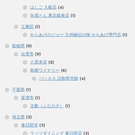
はしご 入船店
(4)
矢場とん 東京銀座店
(1)
江東区
(1)
からあげのジョー 九州秘伝の味 からあげ専門店
(1)
島根県
(9)
出雲市
(9)
八雲本店
(2)
島根ワイナリー
(6)
バッカス 試飲即売館
(4)
千葉県
(1)
富津市
(1)
主船（ふなおさ）
(1)
埼玉県
(3)
春日部市
(3)
ラッツダイニング 春日部店
(3)