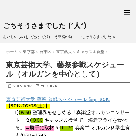
ごちそうさまでした (^人^)
おいしいものをいただいた時こそ至福の時 - ごちそうさまでした.jp -
ホーム
>
東京都
>
台東区
>
東京藝大
>
キャッスル食堂
>
東京芸術大学、藝祭参戦スケジュー
ル（オルガンを中心として）
2012/09/07
2013/10/17
東京芸術大学 藝祭 参戦スケジュール Sep., 2012
【2012/09/08(土)】
1)
09:30
整理券をせしめる「奏楽堂オルガンコンサー
ト」 2)
10:00
キャッスル食堂で、海老フライを食べ
る。
→勝手に取材
3)
11：30
奏楽堂 オルガン科学生有
志/11:30～13:45