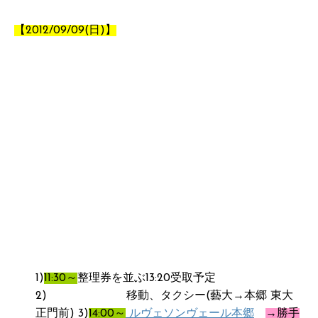
【2012/09/09(日)】
1)
11:30～
整理券を並ぶ13:20受取予定
2) 移動、タクシー(藝大→本郷 東大
正門前) 3)
14:00～
ルヴェソンヴェール本郷
→勝手