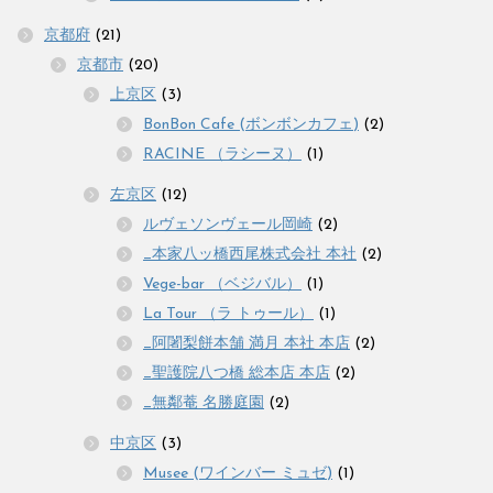
京都府
(21)
京都市
(20)
上京区
(3)
BonBon Cafe (ボンボンカフェ)
(2)
RACINE （ラシーヌ）
(1)
左京区
(12)
ルヴェソンヴェール岡崎
(2)
_本家八ッ橋西尾株式会社 本社
(2)
Vege-bar （ベジバル）
(1)
La Tour （ラ トゥール）
(1)
_阿闍梨餅本舗 満月 本社 本店
(2)
_聖護院八つ橋 総本店 本店
(2)
_無鄰菴 名勝庭園
(2)
中京区
(3)
Musee (ワインバー ミュゼ)
(1)