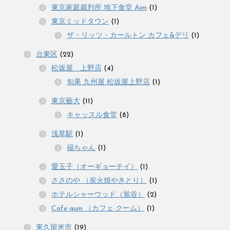
東京家庭裁判所 地下食堂 Aim
(1)
東京ミッドタウン
(1)
ザ・リッツ・カールトン カフェ&デリ
(1)
台東区
(22)
松坂屋 上野店
(4)
旬果 九州屋 松坂屋上野店
(1)
東京藝大
(11)
キャッスル食堂
(8)
浅草駅
(1)
福ちゃん
(1)
愛玉子（オーギョーチイ）
(1)
ささのや （炭火焼やきとり）
(1)
ホテルシャーウッド（鴬谷）
(2)
Cafe qum （カフェ クーム）
(1)
東久留米市
(19)