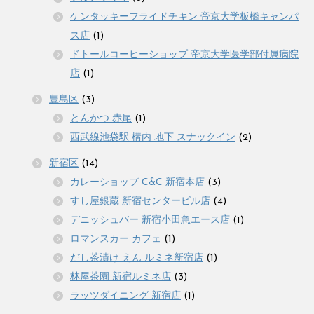
ケンタッキーフライドチキン 帝京大学板橋キャンパ
ス店
(1)
ドトールコーヒーショップ 帝京大学医学部付属病院
店
(1)
豊島区
(3)
とんかつ 赤尾
(1)
西武線池袋駅 構内 地下 スナックイン
(2)
新宿区
(14)
カレーショップ C&C 新宿本店
(3)
すし屋銀蔵 新宿センタービル店
(4)
デニッシュバー 新宿小田急エース店
(1)
ロマンスカー カフェ
(1)
だし茶漬け えん ルミネ新宿店
(1)
林屋茶園 新宿ルミネ店
(3)
ラッツダイニング 新宿店
(1)