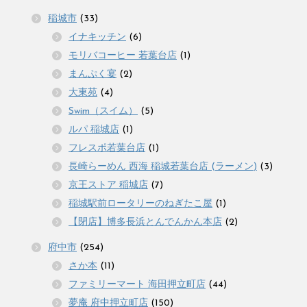
稲城市
(33)
イナキッチン
(6)
モリバコーヒー 若葉台店
(1)
まんぷく宴
(2)
大東苑
(4)
Swim（スイム）
(5)
ルパ 稲城店
(1)
フレスポ若葉台店
(1)
長崎らーめん 西海 稲城若葉台店 (ラーメン)
(3)
京王ストア 稲城店
(7)
稲城駅前ロータリーのねぎたこ屋
(1)
【閉店】博多長浜とんでんかん本店
(2)
府中市
(254)
さか本
(11)
ファミリーマート 海田押立町店
(44)
夢庵 府中押立町店
(150)