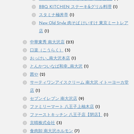
BBQ KITCHEN ステーキ&グリル料理
(1)
スタミナ極丼亭
(1)
New Old Style 肉そば けいすけ 東京ミートレア
店
(1)
中華東秀 南大沢店
(23)
口楽（こうらく）
(3)
おっけい_南大沢本店
(1)
とんかついなば和幸_南大沢
(1)
茜や
(2)
サーティワンアイスクリーム 南大沢 イトーヨーカ堂
店
(1)
セブンイレブン 南大沢店
(9)
ファミリーマート 八王子上柚木店
(1)
ファーストキッチン 八王子店【閉店】
(1)
京晴株式会社
(3)
食肉卸 南大沢ホルモン
(7)