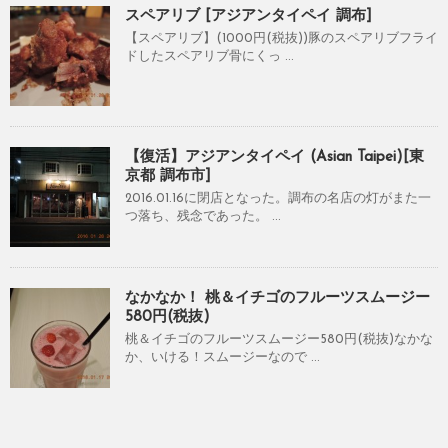
スペアリブ [アジアンタイペイ 調布]
【スペアリブ】(1000円(税抜))豚のスペアリブフライ
ドしたスペアリブ骨にくっ ...
【復活】アジアンタイペイ (Asian Taipei)[東
京都 調布市]
2016.01.16に閉店となった。調布の名店の灯がまた一
つ落ち、残念であった。 ...
なかなか！ 桃＆イチゴのフルーツスムージー
580円(税抜)
桃＆イチゴのフルーツスムージー580円(税抜)なかな
か、いける！スムージーなので ...