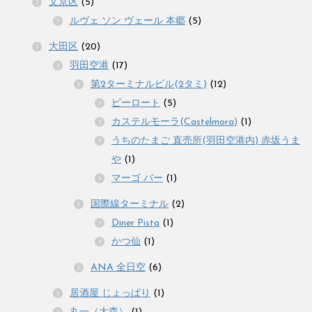
文京区
(5)
ルヴェ ソン ヴェール 本郷
(5)
大田区
(20)
羽田空港
(17)
第2ターミナルビル(2タミ)
(12)
ピーロート
(5)
カステルモーラ(Castelmora)
(1)
うちのたまご 直売所(羽田空港内) 赤坂うま
や
(1)
マーゴ バー
(1)
国際線ターミナル
(2)
Diner Pista
(1)
かつ仙
(1)
ANA 全日空
(6)
居酒屋 じょっぱり
(1)