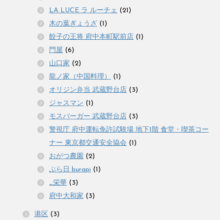
LA LUCE ラ ルーチェ
(21)
木の葉ぎょうざ
(1)
餃子の王将 府中本町駅前店
(1)
門屋
(6)
山口家
(2)
龍ノ家（中国料理）
(1)
オリジン弁当 武蔵野台店
(3)
ジャスマン
(1)
モスバーガー 武蔵野台店
(3)
警視庁 府中運転免許試験場 地下1階 食堂・喫茶コー
ナー 東京都交通安全協会
(1)
おがつ農園
(2)
ぶら日 burapi
(1)
_栄華
(3)
府中大和家
(3)
港区
(3)