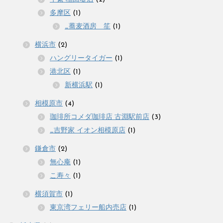
多摩区
(1)
_蕎麦酒房 笙
(1)
横浜市
(2)
ハングリータイガー
(1)
港北区
(1)
新横浜駅
(1)
相模原市
(4)
珈琲所コメダ珈琲店 古淵駅前店
(3)
_吉野家 イオン相模原店
(1)
鎌倉市
(2)
無心庵
(1)
こ寿々
(1)
横須賀市
(1)
東京湾フェリー船内売店
(1)