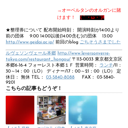
→オーベルタンのオルガンに賭
けます！
(｀・ω・´)!!
★整理券について 配布開始時刻： 開演時刻が14:00より
前の団体 9:00 14:00以後(14:00含む)の団体 13:00
http://www.geidai.ac.jp/
前回のblog
ごちそうさまでした
ルヴェソンヴェール本郷
http://www.leversonverre-
tokyo.com/restaurant_hongou/
〒113-0033 東京都文京区
本郷6-16-4 フォーレスト本郷１Ｆ 営業時間：
ランチ
/11：
30～14：00（LO） ディナー/17：00～21：00（LO） 定
休日： 無休 TEL：
03-5840-8088
FAX： 03-5840-
9201
こちらの記事もどうぞ！