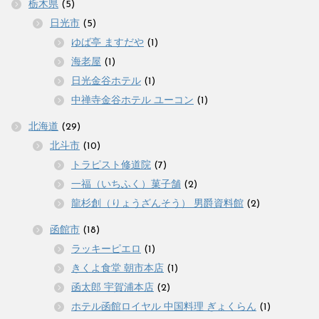
栃木県
(5)
日光市
(5)
ゆば亭 ますだや
(1)
海老屋
(1)
日光金谷ホテル
(1)
中禅寺金谷ホテル ユーコン
(1)
北海道
(29)
北斗市
(10)
トラピスト修道院
(7)
一福（いちふく）菓子舗
(2)
龍杉創（りょうざんそう） 男爵資料館
(2)
函館市
(18)
ラッキーピエロ
(1)
きくよ食堂 朝市本店
(1)
函太郎 宇賀浦本店
(2)
ホテル函館ロイヤル 中国料理 ぎょくらん
(1)