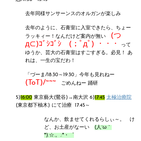
去年同様サンサーンスのオルガンが楽しみ
去年のように、石膏室に入室できたら、ちょー
(つ
ラッキィー！なんだけど案内が無い
д⊂)ｺﾞｼｺﾞｼ (；ﾟдﾟ) ・・・
って
ゆうか、芸大の石膏室はすごすぎる。必見！ あ
れは、一生の宝だわ！
「づーま/18:30～19:30」今年も見れねー
(ToT)/~~~
ごめんねー 踊研
5)
16:00
東京藝大(鶯谷)→南大沢 6)
17:45
太極治療院
(東京都下柚木) にて治療 17:45～
なんか、飲ませてくれるらしぃ～。 け
ど、お土産がなーい
(人´ω｀
*).☆.。.:*・゜