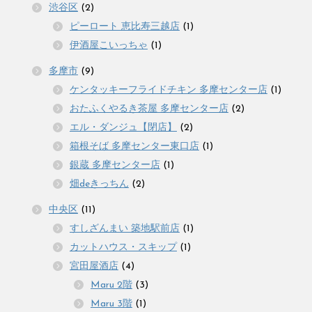
渋谷区
(2)
ピーロート 恵比寿三越店
(1)
伊酒屋こいっちゃ
(1)
多摩市
(9)
ケンタッキーフライドチキン 多摩センター店
(1)
おたふくやるき茶屋 多摩センター店
(2)
エル・ダンジュ【閉店】
(2)
箱根そば 多摩センター東口店
(1)
銀蔵 多摩センター店
(1)
畑deきっちん
(2)
中央区
(11)
すしざんまい 築地駅前店
(1)
カットハウス・スキップ
(1)
宮田屋酒店
(4)
Maru 2階
(3)
Maru 3階
(1)