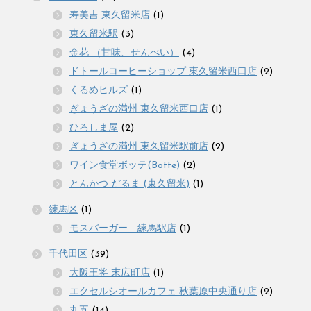
寿美吉 東久留米店
(1)
東久留米駅
(3)
金花 （甘味、せんべい）
(4)
ドトールコーヒーショップ 東久留米西口店
(2)
くるめヒルズ
(1)
ぎょうざの満州 東久留米西口店
(1)
ひろしま屋
(2)
ぎょうざの満州 東久留米駅前店
(2)
ワイン食堂ボッテ(Botte)
(2)
とんかつ だるま (東久留米)
(1)
練馬区
(1)
モスバーガー 練馬駅店
(1)
千代田区
(39)
大阪王将 末広町店
(1)
エクセルシオールカフェ 秋葉原中央通り店
(2)
丸五
(14)