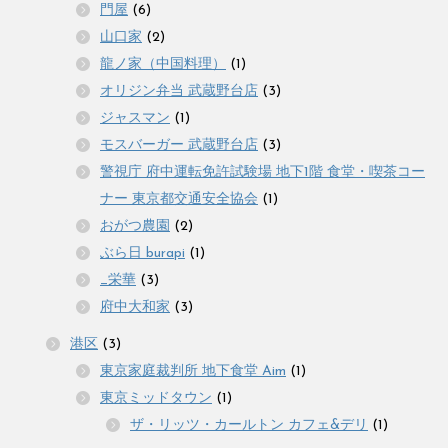
門屋
(6)
山口家
(2)
龍ノ家（中国料理）
(1)
オリジン弁当 武蔵野台店
(3)
ジャスマン
(1)
モスバーガー 武蔵野台店
(3)
警視庁 府中運転免許試験場 地下1階 食堂・喫茶コー
ナー 東京都交通安全協会
(1)
おがつ農園
(2)
ぶら日 burapi
(1)
_栄華
(3)
府中大和家
(3)
港区
(3)
東京家庭裁判所 地下食堂 Aim
(1)
東京ミッドタウン
(1)
ザ・リッツ・カールトン カフェ&デリ
(1)