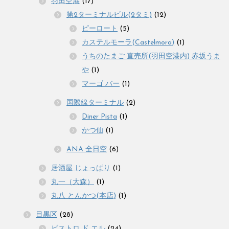
羽田空港
(17)
第2ターミナルビル(2タミ)
(12)
ピーロート
(5)
カステルモーラ(Castelmora)
(1)
うちのたまご 直売所(羽田空港内) 赤坂うま
や
(1)
マーゴ バー
(1)
国際線ターミナル
(2)
Diner Pista
(1)
かつ仙
(1)
ANA 全日空
(6)
居酒屋 じょっぱり
(1)
丸一（大森）
(1)
丸八 とんかつ(本店)
(1)
目黒区
(28)
ビストロ ド エル
(24)