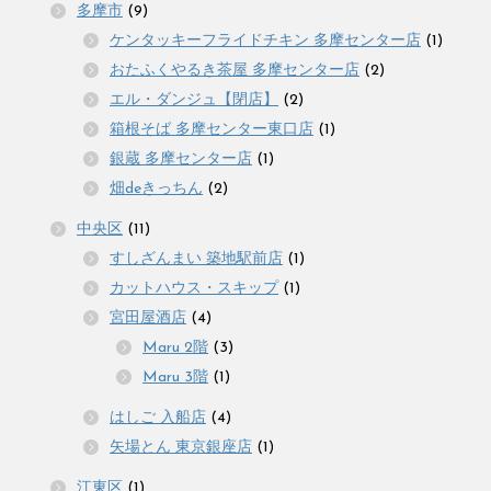
多摩市
(9)
ケンタッキーフライドチキン 多摩センター店
(1)
おたふくやるき茶屋 多摩センター店
(2)
エル・ダンジュ【閉店】
(2)
箱根そば 多摩センター東口店
(1)
銀蔵 多摩センター店
(1)
畑deきっちん
(2)
中央区
(11)
すしざんまい 築地駅前店
(1)
カットハウス・スキップ
(1)
宮田屋酒店
(4)
Maru 2階
(3)
Maru 3階
(1)
はしご 入船店
(4)
矢場とん 東京銀座店
(1)
江東区
(1)