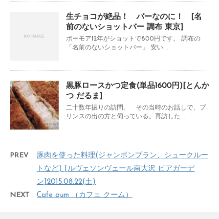
生チョコが絶品！ バーなのに！ [名
前のないショットバー 調布 東京]
ボーモア12年がショットで800円です。 調布の
「名前のないショットバー」 安い ...
黒豚ロースかつ定食(単品1600円)[とんか
つ だるま]
二十数年振りの訪問。 その当時のお話しで、プ
リンスの出の方と伺っている。再訪した ...
PREV
豚肉を使った料理(ジャンボンプラン、シュークルー
トなど) [ルヴェソンヴェール南大沢 ビアガーデ
ン]2015.08.22(土)
NEXT
Cafe qum （カフェ クーム）