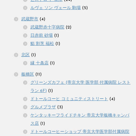
ルヴェ ソン ヴェール 駒場
(5)
武蔵野市
(4)
武蔵野赤十字病院
(2)
日赤前 砂場
(1)
鮨 割烹 福松
(1)
北区
(1)
縁 十条店
(1)
板橋区
(11)
グリーンズカフェ (帝京大学 医学部 付属病院 レスト
ラン 6F)
(1)
ドトールコーヒ コミュニティストリート
(4)
グルメプラザ
(3)
ケンタッキーフライドチキン 帝京大学板橋キャンパ
ス店
(1)
ドトールコーヒーショップ 帝京大学医学部付属病院