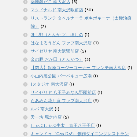
築地銀だこ 南大沢店
(5)
マクドナルド 南大沢駅前店
(30)
リストランテ タベルナーラ ボキボキーナ（太極治療
院）
(7)
ほし野（とんかつ） ほしの
(1)
はなまるうどん ファブ南大沢店
(3)
サイゼリヤ 南大沢駅前店
(5)
金の豚 おか田（とんかつ）
(3)
【閉店】銀座コージーコーナー フレンテ南大沢店
(1)
小山内裏公園 バーベキュー広場
(1)
Jスタジオ 南大沢店
(1)
サイゼリヤ 八王子みなみ野駅前店
(1)
らあめん花月嵐 ファブ南大沢店
(2)
ルパ 南大沢
(1)
天一坊 堀之内店
(5)
しゃぶしゃぶ牛太 京王八王子店
(1)
キャンドゥ（Can Do!） 創作ダイニングレストラン