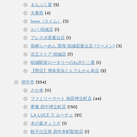
まんぷく宴
(2)
大東苑
(4)
Swim（スイム）
(5)
ルパ 稲城店
(1)
フレスポ若葉台店
(1)
長崎らーめん 西海 稲城若葉台店 (ラーメン)
(3)
京王ストア 稲城店
(7)
稲城駅前ロータリーのねぎたこ屋
(1)
【閉店】博多長浜とんでんかん本店
(2)
府中市
(254)
さか本
(11)
ファミリーマート 海田押立町店
(44)
夢庵 府中押立町店
(150)
LA LUCE ラ ルーチェ
(21)
木の葉ぎょうざ
(1)
餃子の王将 府中本町駅前店
(1)