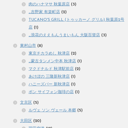
肉のハナマサ 秋葉原店
(3)
_吉野家 有楽町店
(2)
TUCANO'S GRILL (トゥッカーノ グリル) 秋葉原2号
店
(1)
_浪花のええもんうまいもん 大阪百貨店
(3)
東村山市
(8)
東京チカラめし 秋津店
(2)
_蒙古タンメン中本 秋津店
(1)
マクドナルド 秋津駅前店
(2)
あけぼの 三隆新秋津店
(1)
ハニーズバー 新秋津店
(1)
ボン サイフォン珈琲の店
(1)
文京区
(5)
ルヴェ ソン ヴェール 本郷
(5)
大田区
(20)