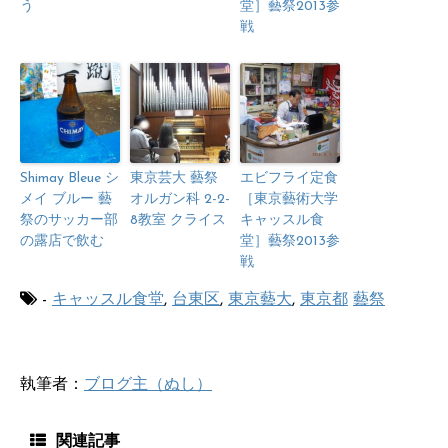
う
堂］藝祭2013参
戦
Shimay Bleue シ
東京芸大 藝祭
エビフライ定食
メイ ブルー 藝
オルガン科 2-2-
［東京藝術大学
祭のサッカー部
8教室 クライス
キャッスル食
の露店で飲む
堂］藝祭2013参
戦
-
キャッスル食堂
,
台東区
,
東京藝大
,
東京都
藝祭
執筆者：
ブログ主（ぬし）
関連記事