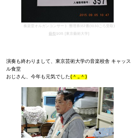
奏楽堂オルガンコンサート 整理券357番(10:30ごろ受取)
藝祭
2015 [東京藝術大学]
演奏も終わりまして、東京芸術大学の音楽校舎 キャッス
ル食堂
おじさん、今年も元気でした
(＾_＾)