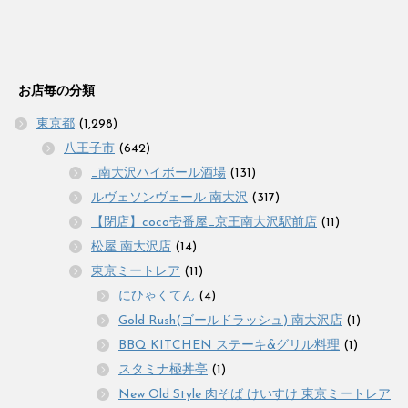
お店毎の分類
東京都
(1,298)
八王子市
(642)
_南大沢ハイボール酒場
(131)
ルヴェソンヴェール 南大沢
(317)
【閉店】coco壱番屋_京王南大沢駅前店
(11)
松屋 南大沢店
(14)
東京ミートレア
(11)
にひゃくてん
(4)
Gold Rush(ゴールドラッシュ) 南大沢店
(1)
BBQ KITCHEN ステーキ&グリル料理
(1)
スタミナ極丼亭
(1)
New Old Style 肉そば けいすけ 東京ミートレア