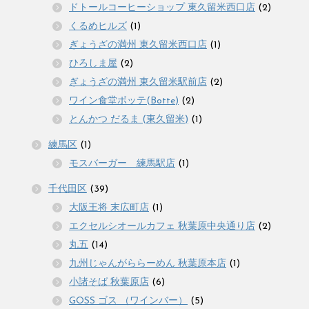
ドトールコーヒーショップ 東久留米西口店
(2)
くるめヒルズ
(1)
ぎょうざの満州 東久留米西口店
(1)
ひろしま屋
(2)
ぎょうざの満州 東久留米駅前店
(2)
ワイン食堂ボッテ(Botte)
(2)
とんかつ だるま (東久留米)
(1)
練馬区
(1)
モスバーガー 練馬駅店
(1)
千代田区
(39)
大阪王将 末広町店
(1)
エクセルシオールカフェ 秋葉原中央通り店
(2)
丸五
(14)
九州じゃんがららーめん 秋葉原本店
(1)
小諸そば 秋葉原店
(6)
GOSS ゴス （ワインバー）
(5)