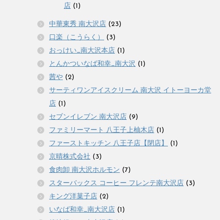
店
(1)
中華東秀 南大沢店
(23)
口楽（こうらく）
(3)
おっけい_南大沢本店
(1)
とんかついなば和幸_南大沢
(1)
茜や
(2)
サーティワンアイスクリーム 南大沢 イトーヨーカ堂
店
(1)
セブンイレブン 南大沢店
(9)
ファミリーマート 八王子上柚木店
(1)
ファーストキッチン 八王子店【閉店】
(1)
京晴株式会社
(3)
食肉卸 南大沢ホルモン
(7)
スターバックス コーヒー フレンテ南大沢店
(3)
キング洋菓子店
(2)
いなば和幸_南大沢店
(1)