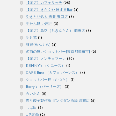
【閉店】カフェリッチ
(25)
【閉店】きらくや 日比谷Bar
(4)
やきとり処 い志井 東口店
(3)
牛たん処 い志井
(3)
【閉店】鳥赱（ちきんらん） 調布店
(8)
明月苑
(1)
麺蔵(めんくら)
(4)
名前の無いショットバー[東京都調布市]
(2)
【閉店】ノンチェマーレ
(59)
KENNY's （ケニーズ）
(1)
CAFE Buns （カフェ バーンズ）
(4)
ショットバー桂（かつら）
(1)
Barry's （バーリーズ）
(3)
らいおん
(2)
肉汁餃子製作所 ダンダダン酒場 調布店
(8)
しば田
(5)
_見聞録
(2)