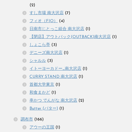
(2)
すし市場 南大沢店
(7)
フィオ（FIO）
(4)
日南市じとっこ組合 南大沢店
(1)
【閉店】アウトバック(OUTBACK)南大沢店
(1)
しょこら亭
(3)
デニーズ南大沢店
(1)
シャルル
(3)
イトーヨーカドー_南大沢店
(1)
CURRY STAND 南大沢店
(1)
首都大学東京
(1)
和食まかど
(1)
串かつ でんがな 南大沢店
(2)
Butter (バター)
(1)
調布市
(166)
アウーの王国
(1)