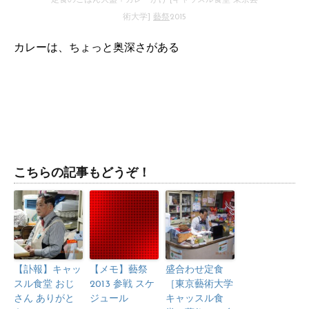
定食のごはん大盛＋カレーがけ [キャッスル食堂 東京芸
術大学]
藝祭
2015
カレーは、ちょっと奥深さがある
こちらの記事もどうぞ！
【訃報】キャッ
【メモ】藝祭
盛合わせ定食
スル食堂 おじ
2013 参戦 スケ
［東京藝術大学
さん ありがと
ジュール
キャッスル食