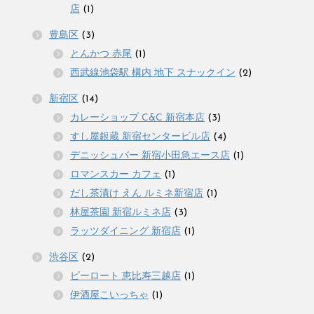
店
(1)
豊島区
(3)
とんかつ 赤尾
(1)
西武線池袋駅 構内 地下 スナックイン
(2)
新宿区
(14)
カレーショップ C&C 新宿本店
(3)
すし屋銀蔵 新宿センタービル店
(4)
デニッシュバー 新宿小田急エース店
(1)
ロマンスカー カフェ
(1)
だし茶漬け えん ルミネ新宿店
(1)
林屋茶園 新宿ルミネ店
(3)
ラッツダイニング 新宿店
(1)
渋谷区
(2)
ピーロート 恵比寿三越店
(1)
伊酒屋こいっちゃ
(1)