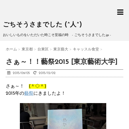
ごちそうさまでした (^人^)
おいしいものをいただいた時こそ至福の時 - ごちそうさまでした.jp -
ホーム
>
東京都
>
台東区
>
東京藝大
>
キャッスル食堂
>
さぁ～！！藝祭2015 [東京藝術大学]
2015/09/05
2015/12/02
さぁ～！
(＾◇＾)
2015年の
藝祭
にきましたよ！