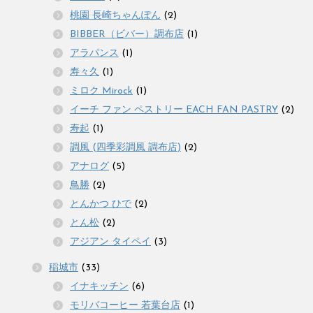
桃園 長崎ちゃんぽん
(2)
BIBBER（ビバー）調布店
(1)
アラパンス
(1)
寿々久
(1)
ミロク Mirock
(1)
イーチ ファン ペストリー EACH FAN PASTRY
(2)
寿起
(1)
調風 (四季彩調風 調布店)
(2)
アナログ
(5)
鳥勝
(2)
とんかつ ひで
(2)
とん松
(2)
アジアン タイペイ
(3)
稲城市
(33)
イナキッチン
(6)
モリバコーヒー 若葉台店
(1)