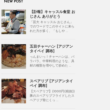
NEW POST
【訃報】キャッスル食堂 お
じさん ありがとう
「芸大 キャッスル おじさん」
でのワードでこのサイトに来ら
れた方が多く、「もしや ...
五目チャーハン [アジアン
タイペイ 調布]
っんまいっ！チャーハンは、パ
ラパラ。中華料理のような、具
材の種類を増やして炒めた ...
スペアリブ [アジアンタイ
ペイ 調布]
【スペアリブ】(1000円(税抜))
豚のスペアリブフライドしたス
ペアリブ骨にくっ ...