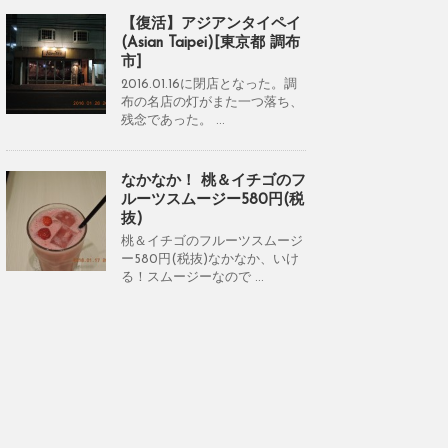
【復活】アジアンタイペイ
(Asian Taipei)[東京都 調布
市]
2016.01.16に閉店となった。調
布の名店の灯がまた一つ落ち、
残念であった。 ...
なかなか！ 桃＆イチゴのフ
ルーツスムージー580円(税
抜)
桃＆イチゴのフルーツスムージ
ー580円(税抜)なかなか、いけ
る！スムージーなので ...