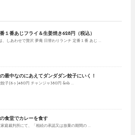
番１番あじフライ＆生姜焼き628円（税込）
しあわせで贅沢 夢庵 日替わりランチ 定番１番 あじ ...
の最中なのにあえてダンダダン餃子にいく！
子(6ヶ)480円 チャンジャ380円 &nb ...
の食堂でカレーを食す
 東京家庭裁判所にて、「相続の承認又は放棄の期間の ...