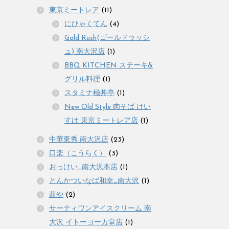
東京ミートレア
(11)
にひゃくてん
(4)
Gold Rush(ゴールドラッシ
ュ) 南大沢店
(1)
BBQ KITCHEN ステーキ&
グリル料理
(1)
スタミナ極丼亭
(1)
New Old Style 肉そば けい
すけ 東京ミートレア店
(1)
中華東秀 南大沢店
(23)
口楽（こうらく）
(3)
おっけい_南大沢本店
(1)
とんかついなば和幸_南大沢
(1)
茜や
(2)
サーティワンアイスクリーム 南
大沢 イトーヨーカ堂店
(1)