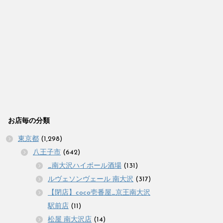
お店毎の分類
東京都
(1,298)
八王子市
(642)
_南大沢ハイボール酒場
(131)
ルヴェソンヴェール 南大沢
(317)
【閉店】coco壱番屋_京王南大沢
駅前店
(11)
松屋 南大沢店
(14)