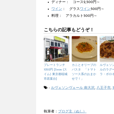
ディナー： コース2,500円～
ワイン
： グラス
ワイン
500円～
料理： アラカルト500円～
こちらの記事もどうぞ！
プレートランチ
カニとオリーブの
ルヴェソ
1050円 [Swim (ス
パスタ 「トマト
ルのラグ
イム) 東京都稲城
ソース系のおまか
ラ・ボロ
市若葉台]
せで！」
-
ルヴェソンヴェール 南大沢
,
八王子市
,
執筆者：
ブログ主（ぬし）