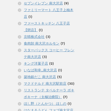
セブンイレブン 南大沢店
(9)
ファミリーマート 八王子上柚木
店
(1)
ファーストキッチン 八王子店
【閉店】
(1)
京晴株式会社
(3)
食肉卸 南大沢ホルモン
(7)
スターバックス コーヒー フレン
テ南大沢店
(3)
キング洋菓子店
(2)
いなば和幸_南大沢店
(1)
築地銀だこ 南大沢店
(5)
マクドナルド 南大沢駅前店
(30)
リストランテ タベルナーラ ボキ
ボキーナ（太極治療院）
(7)
ほし野（とんかつ） ほしの
(1)
はなまるうどん ファブ南大沢店