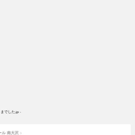
した.jp -
ール 南大沢
>