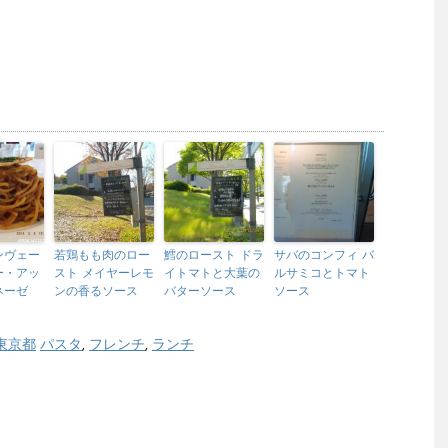
ンヴェー
若鶏もも肉のロー
鱈のロースト ドラ
サバのコンフィ バ
ー・アッ
スト メイヤーレモ
イトマトと大葉の
ルサミコとトマト
ネーゼ
ンの香るソース
バターソース
ソース
東京都
パスタ
,
フレンチ
,
ランチ