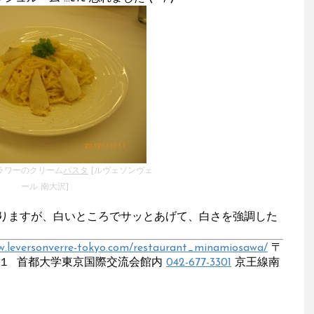
ラワーのクリーム
パスタ
[ルヴェソンヴェ
ール 南大沢]
りますが、白いところでサッとあげて、白さを強調した
w.leversonverre-tokyo.com/restaurant_minamiosawa/
〒
１ 首都大学東京国際交流会館内
042-677-3301
京王線南