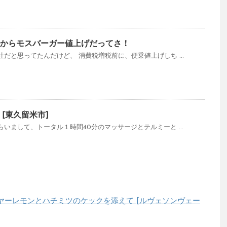
（火）からモスバーガー値上げだってさ！
だと思ってたんだけど、 消費税増税前に、便乗値上げしち ...
[東久留米市]
いまして、トータル１時間40分のマッサージとテルミーと ...
ヤーレモンとハチミツのケックを添えて [ルヴェソンヴェー