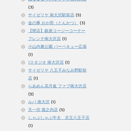
(3)
サイゼリヤ 南大沢駅前店
(5)
金の豚 おか田（とんかつ）
(3)
【閉店】銀座コージーコーナー
フレンテ南大沢店
(1)
小山内裏公園 バーベキュー広場
(1)
Jスタジオ 南大沢店
(1)
サイゼリヤ 八王子みなみ野駅前
店
(1)
らあめん花月嵐 ファブ南大沢店
(2)
ルパ 南大沢
(1)
天一坊 堀之内店
(5)
しゃぶしゃぶ牛太 京王八王子店
(1)