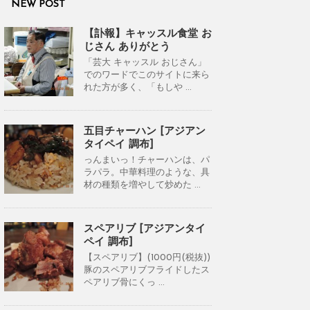
NEW POST
【訃報】キャッスル食堂 お
じさん ありがとう
「芸大 キャッスル おじさん」
でのワードでこのサイトに来ら
れた方が多く、「もしや ...
五目チャーハン [アジアン
タイペイ 調布]
っんまいっ！チャーハンは、パ
ラパラ。中華料理のような、具
材の種類を増やして炒めた ...
スペアリブ [アジアンタイ
ペイ 調布]
【スペアリブ】(1000円(税抜))
豚のスペアリブフライドしたス
ペアリブ骨にくっ ...