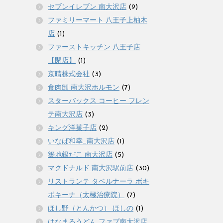
セブンイレブン 南大沢店
(9)
ファミリーマート 八王子上柚木
店
(1)
ファーストキッチン 八王子店
【閉店】
(1)
京晴株式会社
(3)
食肉卸 南大沢ホルモン
(7)
スターバックス コーヒー フレン
テ南大沢店
(3)
キング洋菓子店
(2)
いなば和幸_南大沢店
(1)
築地銀だこ 南大沢店
(5)
マクドナルド 南大沢駅前店
(30)
リストランテ タベルナーラ ボキ
ボキーナ（太極治療院）
(7)
ほし野（とんかつ） ほしの
(1)
はなまるうどん ファブ南大沢店