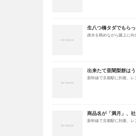
生八つ橋タダでもらった
疎水を眺めながら蹴上に向か
出来たて亜闇梨餅はう
新幹線で京都駅に到着、レン
商品名が「満月」、社
新幹線で京都駅に到着、レン