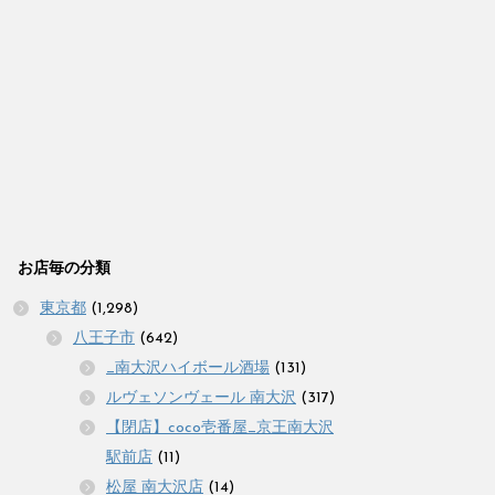
お店毎の分類
東京都
(1,298)
八王子市
(642)
_南大沢ハイボール酒場
(131)
ルヴェソンヴェール 南大沢
(317)
【閉店】coco壱番屋_京王南大沢
駅前店
(11)
松屋 南大沢店
(14)