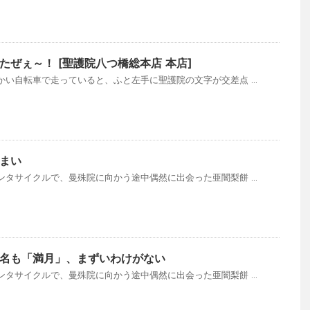
ぜぇ～！ [聖護院八つ橋総本店 本店]
い自転車で走っていると、ふと左手に聖護院の文字が交差点 ...
まい
タサイクルで、曼殊院に向かう途中偶然に出会った亜闇梨餅 ...
名も「満月」、まずいわけがない
タサイクルで、曼殊院に向かう途中偶然に出会った亜闇梨餅 ...