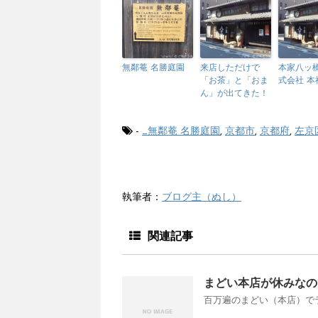
無鄰菴 名勝庭園
来店しただけで
本家八ッ
「お茶」と「おま
式会社 本
ん」が出てきた！
-
_無鄰菴 名勝庭園
,
京都市
,
京都府
,
左京
執筆者：
ブログ主（ぬし）
関連記事
まどい本店が休みなの
百万遍のまどい（本店）でラ