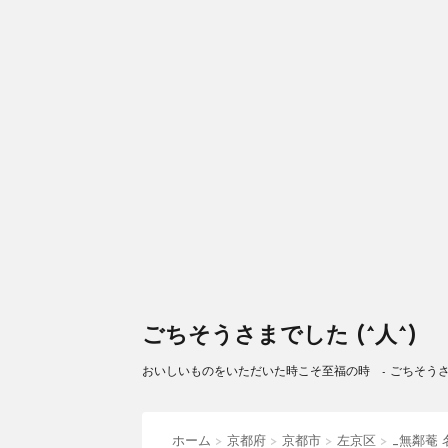
ごちそうさまでした (^人^)
おいしいものをいただいた時こそ至福の時 - ごちそうさまで
ホーム
>
京都府
>
京都市
>
左京区
>
_無鄰菴