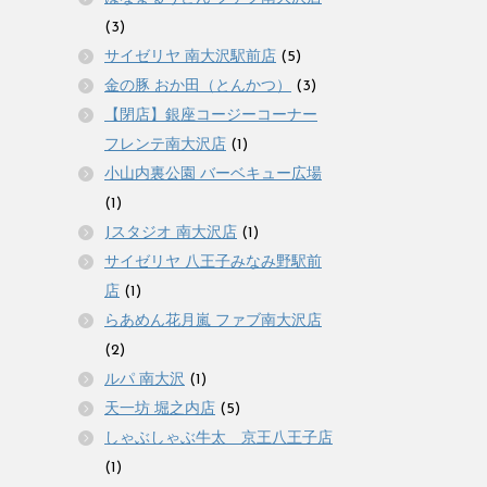
(3)
サイゼリヤ 南大沢駅前店
(5)
金の豚 おか田（とんかつ）
(3)
【閉店】銀座コージーコーナー
フレンテ南大沢店
(1)
小山内裏公園 バーベキュー広場
(1)
Jスタジオ 南大沢店
(1)
サイゼリヤ 八王子みなみ野駅前
店
(1)
らあめん花月嵐 ファブ南大沢店
(2)
ルパ 南大沢
(1)
天一坊 堀之内店
(5)
しゃぶしゃぶ牛太 京王八王子店
(1)