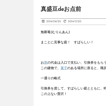
真盛豆deお点前
2014/09/20
2014/11/20
無鄰菴(むりんあん)
まことに見事な庭！ すばらしい！
お
茶
の代金は入口で支払い、引換券をもら
この建物で、
菓子
のある場所に座ると、職
一通りの略式
引換券を渡して、すばらしい庭とともに、
この上ない贅沢！