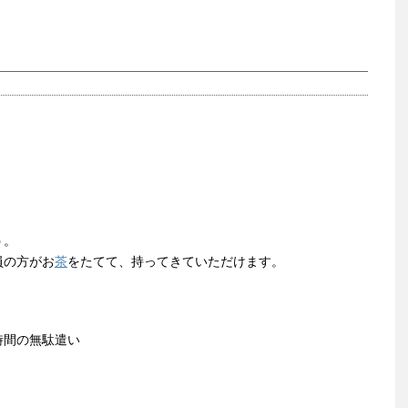
う。
員の方がお
茶
をたてて、持ってきていただけます。
時間の無駄遣い