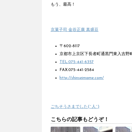
もう、最高！
京菓子司 金谷正廣 真盛豆
〒602-8117
京都市上京区下長者町通黒門東入吉野町
TEL:075-441-6357
FAX:075-441-2584
http://shinseimame.com/
ごちそうさまでした(^人^)
こちらの記事もどうぞ！