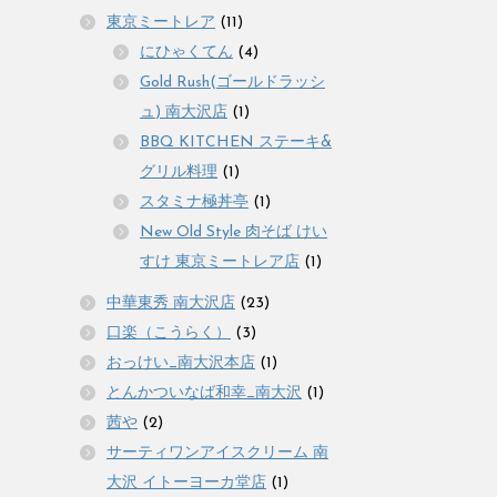
東京ミートレア
(11)
にひゃくてん
(4)
Gold Rush(ゴールドラッシ
ュ) 南大沢店
(1)
BBQ KITCHEN ステーキ&
グリル料理
(1)
スタミナ極丼亭
(1)
New Old Style 肉そば けい
すけ 東京ミートレア店
(1)
中華東秀 南大沢店
(23)
口楽（こうらく）
(3)
おっけい_南大沢本店
(1)
とんかついなば和幸_南大沢
(1)
茜や
(2)
サーティワンアイスクリーム 南
大沢 イトーヨーカ堂店
(1)