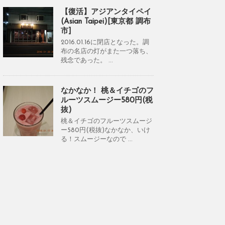
【復活】アジアンタイペイ
(Asian Taipei)[東京都 調布
市]
2016.01.16に閉店となった。調
布の名店の灯がまた一つ落ち、
残念であった。 ...
なかなか！ 桃＆イチゴのフ
ルーツスムージー580円(税
抜)
桃＆イチゴのフルーツスムージ
ー580円(税抜)なかなか、いけ
る！スムージーなので ...