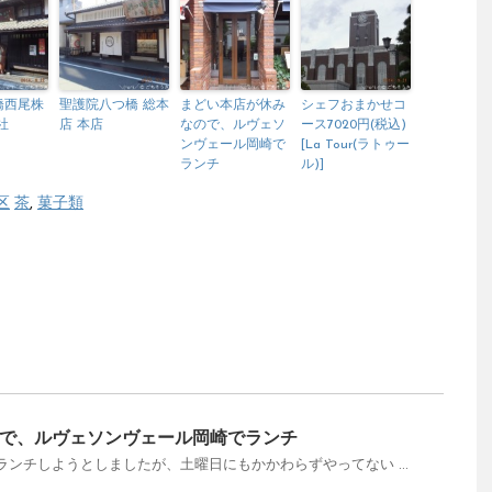
橋西尾株
聖護院八つ橋 総本
まどい本店が休み
シェフおまかせコ
社
店 本店
なので、ルヴェソ
ース7020円(税込)
ンヴェール岡崎で
[La Tour(ラトゥー
ランチ
ル)]
区
茶
,
菓子類
で、ルヴェソンヴェール岡崎でランチ
ンチしようとしましたが、土曜日にもかかわらずやってない ...