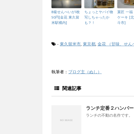
B級せんべいが1枚
ちょっとヤバイ物
菓匠 一福
50円[金花 東久留
写しちゃったか
ケーキ [
米駅構内]
も？！
斗市]
-
東久留米市
,
東京都
,
金花 （甘味、せん
執筆者：
ブログ主（ぬし）
関連記事
ランチ定番２ハンバーグ＆
ランチの不動の名作です。 ラン