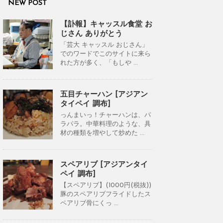
NEW POST
【訃報】キャッスル食堂 お
じさん ありがとう
「芸大 キャッスル おじさん」
でのワードでこのサイトに来ら
れた方が多く、「もしや ...
五目チャーハン [アジアン
タイペイ 調布]
っんまいっ！チャーハンは、パ
ラパラ。中華料理のような、具
材の種類を増やして炒めた ...
スペアリブ [アジアンタイ
ペイ 調布]
【スペアリブ】(1000円(税抜))
豚のスペアリブフライドしたス
ペアリブ骨にくっ ...