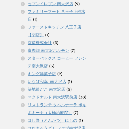
セブンイレブン 南大沢店
(9)
ファミリーマート 八王子上柚木
店
(1)
ファーストキッチン 八王子店
【閉店】
(1)
京晴株式会社
(3)
食肉卸 南大沢ホルモン
(7)
スターバックス コーヒー フレン
テ南大沢店
(3)
キング洋菓子店
(2)
いなば和幸_南大沢店
(1)
築地銀だこ 南大沢店
(5)
マクドナルド 南大沢駅前店
(30)
リストランテ タベルナーラ ボキ
ボキーナ（太極治療院）
(7)
ほし野（とんかつ） ほしの
(1)
はなまるうどん ファブ南大沢店