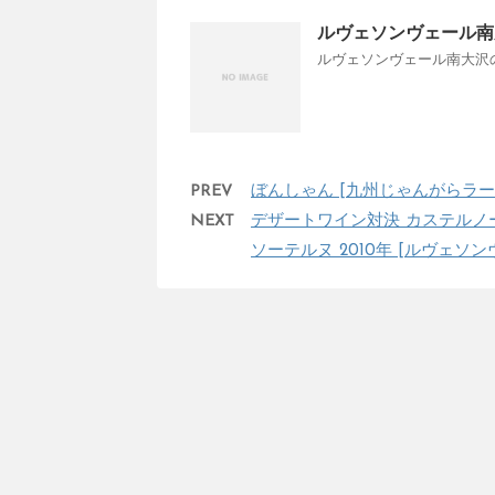
ルヴェソンヴェール南
ルヴェソンヴェール南大沢の1
PREV
ぼんしゃん [九州じゃんがらラー
NEXT
デザートワイン対決 カステルノー・
ソーテルヌ 2010年 [ルヴェソ