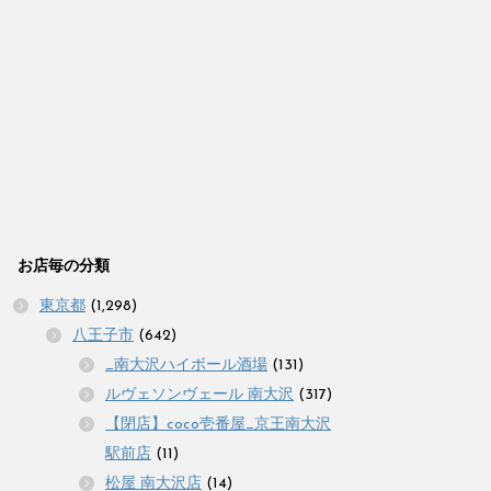
お店毎の分類
東京都
(1,298)
八王子市
(642)
_南大沢ハイボール酒場
(131)
ルヴェソンヴェール 南大沢
(317)
【閉店】coco壱番屋_京王南大沢
駅前店
(11)
松屋 南大沢店
(14)