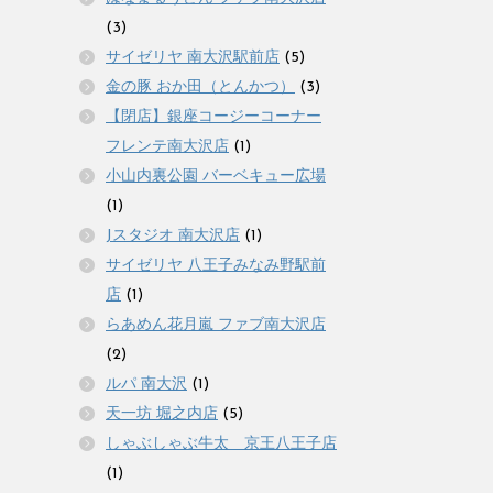
(3)
サイゼリヤ 南大沢駅前店
(5)
金の豚 おか田（とんかつ）
(3)
【閉店】銀座コージーコーナー
フレンテ南大沢店
(1)
小山内裏公園 バーベキュー広場
(1)
Jスタジオ 南大沢店
(1)
サイゼリヤ 八王子みなみ野駅前
店
(1)
らあめん花月嵐 ファブ南大沢店
(2)
ルパ 南大沢
(1)
天一坊 堀之内店
(5)
しゃぶしゃぶ牛太 京王八王子店
(1)