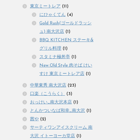
東京ミートレア
(11)
にひゃくてん
(4)
Gold Rush(ゴールドラッシ
ュ) 南大沢店
(1)
BBQ KITCHEN ステーキ&
グリル料理
(1)
スタミナ極丼亭
(1)
New Old Style 肉そば けい
すけ 東京ミートレア店
(1)
中華東秀 南大沢店
(23)
口楽（こうらく）
(3)
おっけい_南大沢本店
(1)
とんかついなば和幸_南大沢
(1)
茜や
(2)
サーティワンアイスクリーム 南
大沢 イトーヨーカ堂店
(1)