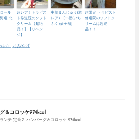
 ロール
超レア！トラピス
中華まんじゅう(激
超限定 トラピスト
北海道 北
ト修道院のソフト
レア) [一福(いち
修道院のソフトク
クリーム【超絶
ふく)菓子舗]
リームは超絶
品！】【リベン
品！！
ジ】
べい）
おみやげ
コロッケ974kcal
チ 定番２ ハンバーグ＆コロッケ 974kcal ...