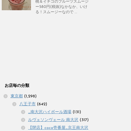
桃＆イチゴのフルーツスムージ
ー580円(税抜)なかなか、いけ
る！スムージーなので ...
お店毎の分類
東京都
(1,298)
八王子市
(642)
_南大沢ハイボール酒場
(131)
ルヴェソンヴェール 南大沢
(317)
【閉店】coco壱番屋_京王南大沢