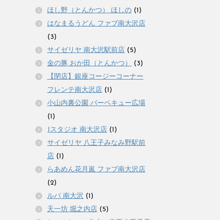
ほし野（とんかつ） ほしの
(1)
はなまるうどん ファブ南大沢店
(3)
サイゼリヤ 南大沢駅前店
(5)
金の豚 おか田（とんかつ）
(3)
【閉店】銀座コージーコーナー
フレンテ南大沢店
(1)
小山内裏公園 バーベキュー広場
(1)
Jスタジオ 南大沢店
(1)
サイゼリヤ 八王子みなみ野駅前
店
(1)
らあめん花月嵐 ファブ南大沢店
(2)
ルパ 南大沢
(1)
天一坊 堀之内店
(5)