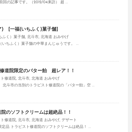
 前回の記事です。（2012/04来訪） 超 ...
) [一福(いちふく)菓子舗]
ちふく）菓子舗
,
北斗市
,
北海道
おみやげ
 一福（いちふく）菓子舗の中華まんじゅうです。 ...
修道院限定のバター飴 超レア！！
スト修道院
,
北斗市
,
北海道
おみやげ
海道、北斗市の当別のトラピスト修道院の「バター飴」空 ...
道院のソフトクリームは超絶品！！
スト修道院
,
北斗市
,
北海道
おみやげ
,
デザート
超限定品 トラピスト修道院のソフトクリームは絶品！ ...