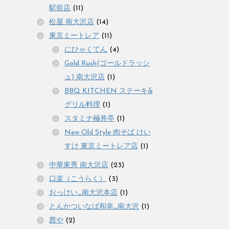
駅前店
(11)
松屋 南大沢店
(14)
東京ミートレア
(11)
にひゃくてん
(4)
Gold Rush(ゴールドラッシ
ュ) 南大沢店
(1)
BBQ KITCHEN ステーキ&
グリル料理
(1)
スタミナ極丼亭
(1)
New Old Style 肉そば けい
すけ 東京ミートレア店
(1)
中華東秀 南大沢店
(23)
口楽（こうらく）
(3)
おっけい_南大沢本店
(1)
とんかついなば和幸_南大沢
(1)
茜や
(2)