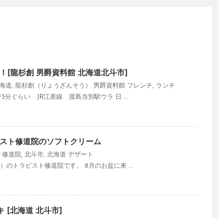
[龍杉創 男爵資料館 北海道北斗市]
海道
,
龍杉創（りょうざんそう） 男爵資料館
フレンチ
,
ランチ
ぐらい JR江差線 渡島当別駅ウラ 日 ...
スト修道院のソフトクリーム
ト修道院
,
北斗市
,
北海道
デザート
（三石）のトラピスト修道院です。 8月のお盆に来 ...
 [北海道 北斗市]