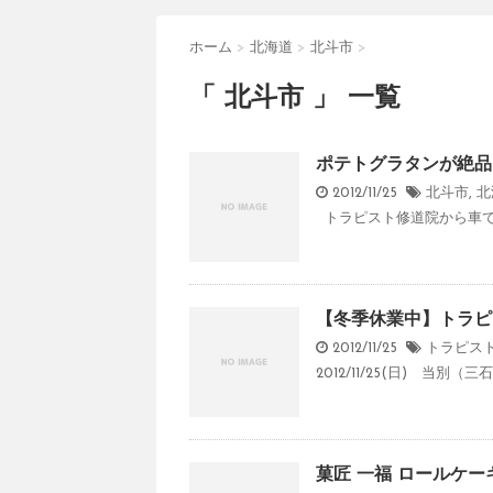
ホーム
>
北海道
>
北斗市
>
「 北斗市 」 一覧
ポテトグラタンが絶品！
2012/11/25
北斗市
,
北
トラピスト修道院から車で3分
【冬季休業中】トラピ
2012/11/25
トラピス
2012/11/25(日) 当別
菓匠 一福 ロールケーキ