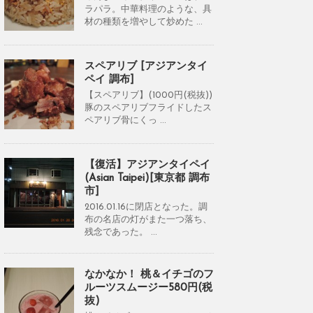
ラパラ。中華料理のような、具
材の種類を増やして炒めた ...
スペアリブ [アジアンタイ
ペイ 調布]
【スペアリブ】(1000円(税抜))
豚のスペアリブフライドしたス
ペアリブ骨にくっ ...
【復活】アジアンタイペイ
(Asian Taipei)[東京都 調布
市]
2016.01.16に閉店となった。調
布の名店の灯がまた一つ落ち、
残念であった。 ...
なかなか！ 桃＆イチゴのフ
ルーツスムージー580円(税
抜)