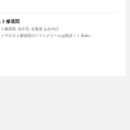
スト修道院
スト修道院
,
北斗市
,
北海道
おみやげ
トラピスト修道院のソフトクリームは絶品！！ &nbs ...