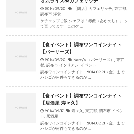
オムライスdeカフェリッチ
2014/02/20
【閉店】カフェリッチ
,
東京都
,
調布市
洋食
ケチャップご飯 シェフは「赤飯（あかめし）」っ
て言ってます このケ ...
【食イベント】調布ワンコインナイト
【バーリーズ】
2014/02/20
Barry's （バーリーズ）
,
東京
都
,
調布市
イタリアン
,
イベント
調布ワインコインナイト 2014.02.21（金）まで
ハシゴが何件もできるのが ...
【食イベント】調布ワンコインナイト
【居酒屋 寿々久】
2014/02/17
寿々久
,
東京都
,
調布市
イベン
ト
,
居酒屋
調布ワインコインナイト 2014.02.21（金）まで
ハシゴが何件もできるのが ...