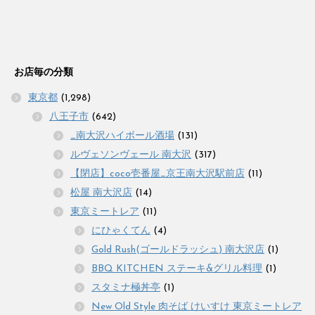
お店毎の分類
東京都
(1,298)
八王子市
(642)
_南大沢ハイボール酒場
(131)
ルヴェソンヴェール 南大沢
(317)
【閉店】coco壱番屋_京王南大沢駅前店
(11)
松屋 南大沢店
(14)
東京ミートレア
(11)
にひゃくてん
(4)
Gold Rush(ゴールドラッシュ) 南大沢店
(1)
BBQ KITCHEN ステーキ&グリル料理
(1)
スタミナ極丼亭
(1)
New Old Style 肉そば けいすけ 東京ミートレア