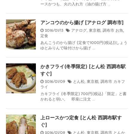
ースかつも、火の入れ方（油の揚げ方 ...
アンコウのから揚げ [アナログ 調布市]
2016/01/13
アナログ
,
東京都
,
調布市
お魚
,
定食
あんこうのから揚げ (定食で1000円(税込))しょう
ゆとみりんで味付けから揚げ ...
かきフライ(冬季限定) [とん松 西調布駅
すぐ]
2016/01/09
とん松
,
東京都
,
調布市
カキフ
ライ
カキフライ (冬季限定) 700円(税込)「限定」と書
かれると弱い。 即座に注文 ...
上ロースかつ定食 [とん松 西調布駅す
ぐ]
2016/01/09
とん松
,
東京都
,
調布市
とんか