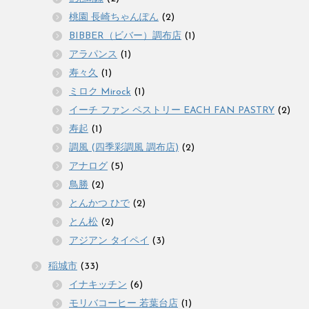
桃園 長崎ちゃんぽん
(2)
BIBBER（ビバー）調布店
(1)
アラパンス
(1)
寿々久
(1)
ミロク Mirock
(1)
イーチ ファン ペストリー EACH FAN PASTRY
(2)
寿起
(1)
調風 (四季彩調風 調布店)
(2)
アナログ
(5)
鳥勝
(2)
とんかつ ひで
(2)
とん松
(2)
アジアン タイペイ
(3)
稲城市
(33)
イナキッチン
(6)
モリバコーヒー 若葉台店
(1)