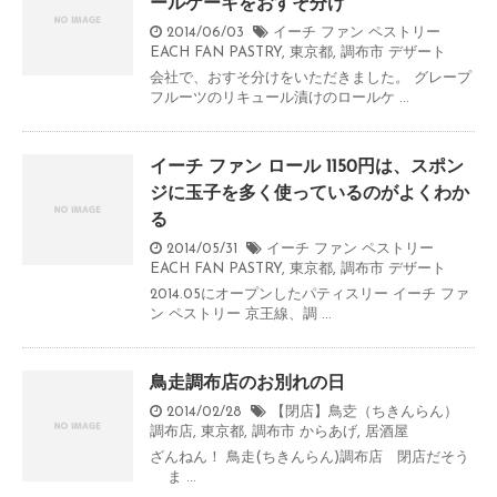
ールケーキをおすそ分け
2014/06/03
イーチ ファン ペストリー
EACH FAN PASTRY
,
東京都
,
調布市
デザート
会社で、おすそ分けをいただきました。 グレープ
フルーツのリキュール漬けのロールケ ...
イーチ ファン ロール 1150円は、スポン
ジに玉子を多く使っているのがよくわか
る
2014/05/31
イーチ ファン ペストリー
EACH FAN PASTRY
,
東京都
,
調布市
デザート
2014.05にオープンしたパティスリー イーチ ファ
ン ペストリー 京王線、調 ...
鳥走調布店のお別れの日
2014/02/28
【閉店】鳥赱（ちきんらん）
調布店
,
東京都
,
調布市
からあげ
,
居酒屋
ざんねん！ 鳥走(ちきんらん)調布店 閉店だそう
ま ...