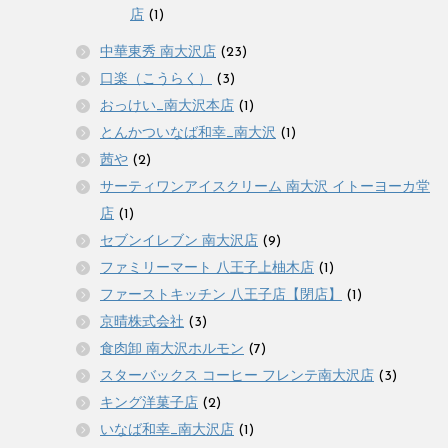
店
(1)
中華東秀 南大沢店
(23)
口楽（こうらく）
(3)
おっけい_南大沢本店
(1)
とんかついなば和幸_南大沢
(1)
茜や
(2)
サーティワンアイスクリーム 南大沢 イトーヨーカ堂
店
(1)
セブンイレブン 南大沢店
(9)
ファミリーマート 八王子上柚木店
(1)
ファーストキッチン 八王子店【閉店】
(1)
京晴株式会社
(3)
食肉卸 南大沢ホルモン
(7)
スターバックス コーヒー フレンテ南大沢店
(3)
キング洋菓子店
(2)
いなば和幸_南大沢店
(1)