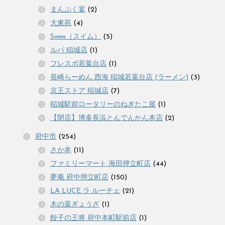
まんぷく宴
(2)
大東苑
(4)
Swim（スイム）
(5)
ルパ 稲城店
(1)
フレスポ若葉台店
(1)
長崎らーめん 西海 稲城若葉台店 (ラーメン)
(3)
京王ストア 稲城店
(7)
稲城駅前ロータリーのねぎたこ屋
(1)
【閉店】博多長浜とんでんかん本店
(2)
府中市
(254)
さか本
(11)
ファミリーマート 海田押立町店
(44)
夢庵 府中押立町店
(150)
LA LUCE ラ ルーチェ
(21)
木の葉ぎょうざ
(1)
餃子の王将 府中本町駅前店
(1)