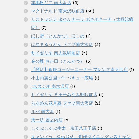
築地銀だこ 南大沢店
(5)
マクドナルド 南大沢駅前店
(30)
リストランテ タベルナーラ ボキボキーナ（太極治療
院）
(7)
ほし野（とんかつ） ほしの
(1)
はなまるうどん ファブ南大沢店
(3)
サイゼリヤ 南大沢駅前店
(5)
金の豚 おか田（とんかつ）
(3)
【閉店】銀座コージーコーナー フレンテ南大沢店
(1)
小山内裏公園 バーベキュー広場
(1)
Jスタジオ 南大沢店
(1)
サイゼリヤ 八王子みなみ野駅前店
(1)
らあめん花月嵐 ファブ南大沢店
(2)
ルパ 南大沢
(1)
天一坊 堀之内店
(5)
しゃぶしゃぶ牛太 京王八王子店
(1)
キャンドゥ（Can Do!） 創作ダイニングレストラン