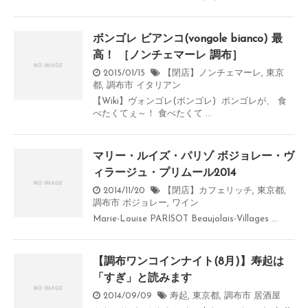
ボンゴレ ビアンコ(vongole bianco) 最
高！ ［ノンチェマーレ 調布］
2015/01/15
【閉店】ノンチェマーレ
,
東京
都
,
調布市
イタリアン
【Wiki】ヴォンゴレ(ボンゴレ) ボンゴレが、 食
べたくてぇ～！ 食べたくて ...
マリー・ルイズ・パリゾ ボジョレー・ヴ
ィラージュ・プリムール2014
2014/11/20
【閉店】カフェリッチ
,
東京都
,
調布市
ボジョレー
,
ワイン
Marie-Louise PARISOT Beaujolais-Villages ...
【調布ワンコインナイト(8月)】寿起は
「すぎ」と読みます
2014/09/09
寿起
,
東京都
,
調布市
居酒屋