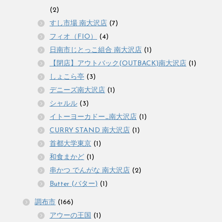
(2)
すし市場 南大沢店
(7)
フィオ（FIO）
(4)
日南市じとっこ組合 南大沢店
(1)
【閉店】アウトバック(OUTBACK)南大沢店
(1)
しょこら亭
(3)
デニーズ南大沢店
(1)
シャルル
(3)
イトーヨーカドー_南大沢店
(1)
CURRY STAND 南大沢店
(1)
首都大学東京
(1)
和食まかど
(1)
串かつ でんがな 南大沢店
(2)
Butter (バター)
(1)
調布市
(166)
アウーの王国
(1)