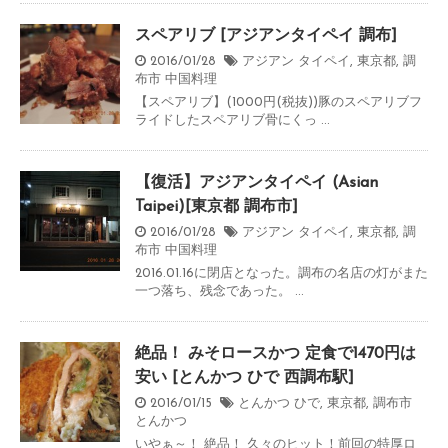
スペアリブ [アジアンタイペイ 調布]
2016/01/28
アジアン タイペイ
,
東京都
,
調
布市
中国料理
【スペアリブ】(1000円(税抜))豚のスペアリブフ
ライドしたスペアリブ骨にくっ ...
【復活】アジアンタイペイ (Asian
Taipei)[東京都 調布市]
2016/01/28
アジアン タイペイ
,
東京都
,
調
布市
中国料理
2016.01.16に閉店となった。調布の名店の灯がまた
一つ落ち、残念であった。 ...
絶品！ みそロースかつ 定食で1470円は
安い [とんかつ ひで 西調布駅]
2016/01/15
とんかつ ひで
,
東京都
,
調布市
とんかつ
いやぁ～！ 絶品！ 久々のヒット！前回の特厚ロ