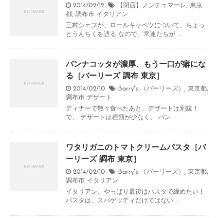
2014/02/12
【閉店】ノンチェマーレ
,
東京
都
,
調布市
イタリアン
三村シェフが、ロールキャベツについて、ちょっ
とうんちくを語る なので、常連たちが ...
パンナコッタが濃厚、もう一口が癖にな
る［バーリーズ 調布 東京］
2014/02/10
Barry's （バーリーズ）
,
東京都
,
調布市
デザート
ディナーで散々食べたあと、デザートは別腹！
で、 デザートは種類が少なく、 パン ...
ワタリガニのトマトクリームパスタ［バ
ーリーズ 調布 東京］
2014/02/10
Barry's （バーリーズ）
,
東京都
,
調布市
イタリアン
イタリアン、やっぱり最後はパスタで締めたい！
パスタは、スパゲッティだけではない ...