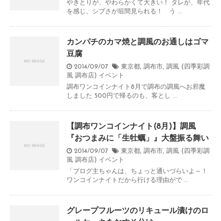
やきとりが、やわらかくて大きい！ タレが、年代
を感じ、シブさが垣間見られる！ う ...
カンパチのカマ焼と調風のお通しはゴマ
豆腐
2014/09/07
東京都
,
調布市
,
調風 (四季彩調
風 調布店)
イベント
調布ワンコインナイト8月で調布の調風へお邪魔
しました 500円で帰るのも、客とし ...
【調布ワンコインナイト(8月)】調風
『おつまみに「生牡蠣」』大盤振る舞い
2014/09/07
東京都
,
調布市
,
調風 (四季彩調
風 調布店)
イベント
「ブログ主ちゃんは、ちょっと通いづらいよ～！
ワンコインナイトだから行ける理由がで ...
グレープフルーツのリキュール漬けのロ