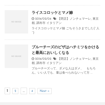
ライスコロッケとマメ鯵
2014/02/04
【閉店】ノンチェマーレ
,
東京
都
,
調布市
イタリアン
ライスコロッケとマメ鯵 ごちそうさまでした(^人
^)
ブルーチーズのピザはハチミツをかける
と最高においしくなる
2014/02/02
【閉店】ノンチェマーレ
,
東京
都
,
調布市
イタリアン
ブルーチーズって、ダメな人はダメ、 もちろ
ん、いい人でも、量は食べられないって方 ...
1
…
2
4
Next »