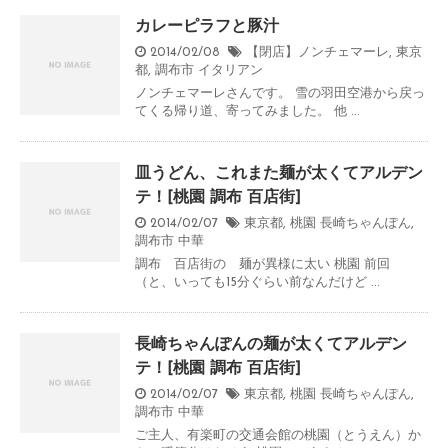
カレーピラフと豚汁
2014/02/08
【閉店】ノンチェマーレ
,
東京
都
,
調布市
イタリアン
ノンチェマーレさんです。 雪の羽田空港から戻っ
てくる帰り道、寄ってみました。 他 ...
皿うどん、これまた麺が太くてアルデン
テ！[桃園 調布 百店街]
2014/02/07
東京都
,
桃園 長崎ちゃんぽん
,
調布市
中華
調布 百店街の 麺が異様に太い 桃園 前回
（と、いっても15分ぐらい前なんだけど ...
長崎ちゃんぽんの麺が太くてアルデン
テ！[桃園 調布 百店街]
2014/02/07
東京都
,
桃園 長崎ちゃんぽん
,
調布市
中華
ご主人、有楽町の交通会館の桃園（とうえん）か