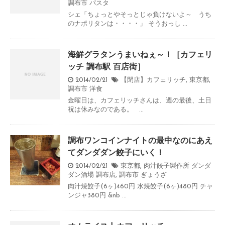
調布市
パスタ
シェ「ちょっとやそっとじゃ負けないよ～ うち
のナポリタンは・・・・」 そうおっし ...
海鮮グラタンうまいねぇ～！［カフェリ
ッチ 調布駅 百店街］
2014/02/21
【閉店】カフェリッチ
,
東京都
,
調布市
洋食
金曜日は、カフェリッチさんは、週の最後、土日
祝は休みなのである。 ...
調布ワンコインナイトの最中なのにあえ
てダンダダン餃子にいく！
2014/02/21
東京都
,
肉汁餃子製作所 ダンダ
ダン酒場 調布店
,
調布市
ぎょうざ
肉汁焼餃子(6ヶ)460円 水焼餃子(6ヶ)480円 チャ
ンジャ380円 &nb ...