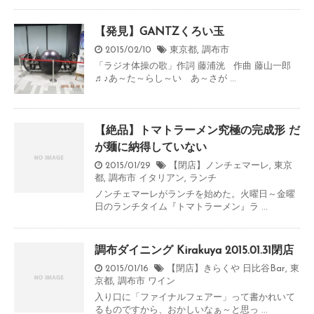
【発見】GANTZくろい玉
2015/02/10
東京都
,
調布市
「ラジオ体操の歌」作詞 藤浦洸 作曲 藤山一郎
♬♪あ～た～らし～い あ～さが ...
【絶品】トマトラーメン究極の完成形 だ
が麺に納得していない
2015/01/29
【閉店】ノンチェマーレ
,
東京
都
,
調布市
イタリアン
,
ランチ
ノンチェマーレがランチを始めた。火曜日～金曜
日のランチタイム『トマトラーメン』ラ ...
調布ダイニング Kirakuya 2015.01.31閉店
2015/01/16
【閉店】きらくや 日比谷Bar
,
東
京都
,
調布市
ワイン
入り口に「ファイナルフェアー」って書かれいて
るものですから、おかしいなぁ～と思っ ...