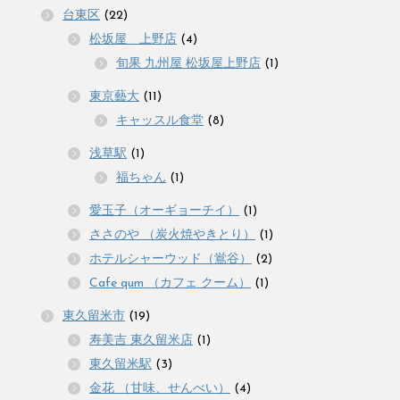
台東区
(22)
松坂屋 上野店
(4)
旬果 九州屋 松坂屋上野店
(1)
東京藝大
(11)
キャッスル食堂
(8)
浅草駅
(1)
福ちゃん
(1)
愛玉子（オーギョーチイ）
(1)
ささのや （炭火焼やきとり）
(1)
ホテルシャーウッド（鴬谷）
(2)
Cafe qum （カフェ クーム）
(1)
東久留米市
(19)
寿美吉 東久留米店
(1)
東久留米駅
(3)
金花 （甘味、せんべい）
(4)