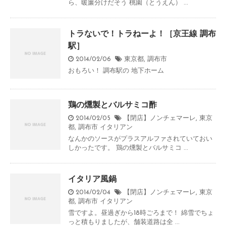
ら、暖簾分けだそう 桃園（とうえん） ...
トラないで！トラねーよ！［京王線 調布
駅］
2014/02/06
東京都
,
調布市
おもろい！ 調布駅の 地下ホーム
鶏の燻製とバルサミコ酢
2014/02/05
【閉店】ノンチェマーレ
,
東京
都
,
調布市
イタリアン
なんかのソースがプラスアルファされていておい
しかったです。 鶏の燻製とバルサミコ ...
イタリア風鍋
2014/02/04
【閉店】ノンチェマーレ
,
東京
都
,
調布市
イタリアン
雪ですよ。昼過ぎから18時ごろまで！ 綿雪でちょ
っと積もりましたが、舗装道路は全 ...