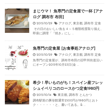
まじウマ！ 魚専門の定食屋で一杯 [アナ
ログ 調布市 布田]
2015/10/29
アナログ
,
東京都
,
調布市
定食
その日のおいしい魚を４～５種類程度取り揃え、
即座に調理「『焼き』にし ...
魚専門の定食屋 [お食事処アナログ]
2015/10/29
アナログ
,
東京都
,
調布市
定食
魚専門の定食屋が、調布市布田の旧甲州街道沿い
にオープン2015年10月23日(金 ...
希少！早いものがち！スペイン産フレッ
シュイベリコのロースかつ定食1980円
2015/10/14
東京都
,
調布市
とんかつ
調布駅前の豚珍館通常2500円が1980円とおト
ク・・・・・・と、書いてある。& ...