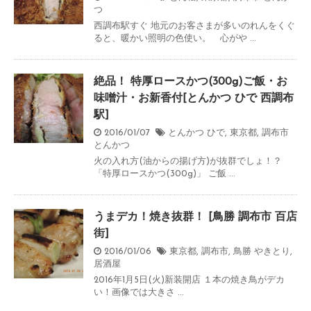
つ
西調布駅すぐ 地元のお客さまが多いのれんをくぐ
ると、暖かい照明の色使い。 心がや ...
絶品！ 特厚ロースかつ(300g)ご飯・お
味噌汁・お新香付[とんかつ ひで 西調布
駅]
2016/01/07
とんかつ ひで
,
東京都
,
調布市
とんかつ
火の入れ方(油からの揚げ方)が抜群でしょ！？
「特厚ロースかつ(300g)」 ご飯 ...
うまデカ！焼き抜群！ [鳥勝 調布市 百店
街]
2016/01/06
東京都
,
調布市
,
鳥勝
やきとり
,
居酒屋
2016年1月5日(火)新装開店 １本の焼き鳥がデカ
い！画像では大きさ ...