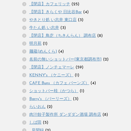
【閉店】カフェリッチ
(25)
【閉店】きらくや 日比谷Bar
(4)
やきとり処 い志井 東口店
(3)
牛たん処 い志井
(3)
【閉店】鳥赱（ちきんらん） 調布店
(8)
明月苑
(1)
麺蔵(めんくら)
(4)
名前の無いショットバー[東京都調布市]
(2)
【閉店】ノンチェマーレ
(59)
KENNY's （ケニーズ）
(1)
CAFE Buns （カフェ バーンズ）
(4)
ショットバー桂（かつら）
(1)
Barry's （バーリーズ）
(3)
らいおん
(2)
肉汁餃子製作所 ダンダダン酒場 調布店
(8)
しば田
(5)
_見聞録
(2)