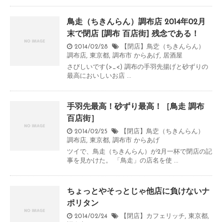
鳥走（ちきんらん）調布店 2014年02月
末で閉店 [調布 百店街] 残念である！
2014/02/28
【閉店】鳥赱（ちきんらん）
調布店
,
東京都
,
調布市
からあげ
,
居酒屋
さびしいです(>_<) 調布の手羽先揚げと砂ずりの
最高においしいお店 ...
手羽先最高！砂ずり最高！［鳥走 調布
百店街］
2014/02/25
【閉店】鳥赱（ちきんらん）
調布店
,
東京都
,
調布市
からあげ
ツイで、鳥走（ちきんらん）が2月一杯で閉店の記
事を見かけた。 「鳥走」の店名を使 ...
ちょっとやそっとじゃ他店に負けないナ
ポリタン
2014/02/24
【閉店】カフェリッチ
,
東京都
,