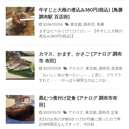
牛すじと大根の煮込み380円(税込) [鳥勝
調布駅 百店街]
2016/01/06
東京都
,
調布市
,
鳥勝
まずはビールぐびぐびぐびぃ～ 【牛すじと大根の
煮込み380円(税込)】 ...
カマス、かます、かさご [アナログ 調布
市 布田]
2015/11/09
アナログ
,
東京都
,
調布市
居酒屋
「おいしい魚が食べたいぃ～」と思い、ブラブラ
すれど・・・やっぱり確実なのはこのお ...
黒むつ煮付け定食 [アナログ 調布市布
田]
2015/10/31
アナログ
,
東京都
,
調布市
定食
先日のお魚の夕餉(ゆうげ)が印象に残ったので再
訪18時開店なんですって、15分前 ...