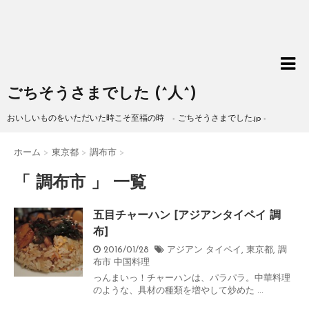
ごちそうさまでした (^人^)
おいしいものをいただいた時こそ至福の時 - ごちそうさまでした.jp -
ホーム
>
東京都
>
調布市
>
「 調布市 」 一覧
五目チャーハン [アジアンタイペイ 調
布]
2016/01/28
アジアン タイペイ
,
東京都
,
調
布市
中国料理
っんまいっ！チャーハンは、パラパラ。中華料理
のような、具材の種類を増やして炒めた ...