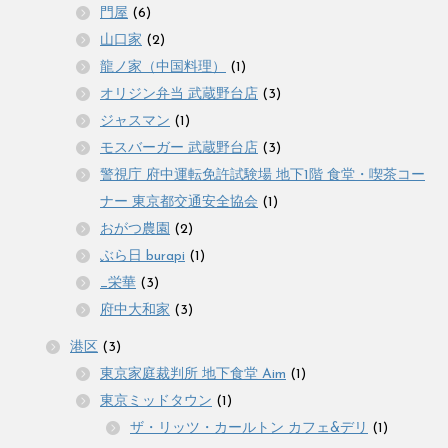
門屋
(6)
山口家
(2)
龍ノ家（中国料理）
(1)
オリジン弁当 武蔵野台店
(3)
ジャスマン
(1)
モスバーガー 武蔵野台店
(3)
警視庁 府中運転免許試験場 地下1階 食堂・喫茶コー
ナー 東京都交通安全協会
(1)
おがつ農園
(2)
ぶら日 burapi
(1)
_栄華
(3)
府中大和家
(3)
港区
(3)
東京家庭裁判所 地下食堂 Aim
(1)
東京ミッドタウン
(1)
ザ・リッツ・カールトン カフェ&デリ
(1)