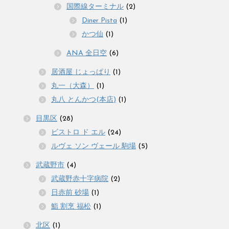
国際線ターミナル
(2)
Diner Pista
(1)
かつ仙
(1)
ANA 全日空
(6)
居酒屋 じょっぱり
(1)
丸一（大森）
(1)
丸八 とんかつ(本店)
(1)
目黒区
(28)
ビストロ ド エル
(24)
ルヴェ ソン ヴェール 駒場
(5)
武蔵野市
(4)
武蔵野赤十字病院
(2)
日赤前 砂場
(1)
鮨 割烹 福松
(1)
北区
(1)