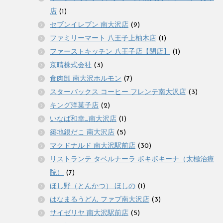
店
(1)
セブンイレブン 南大沢店
(9)
ファミリーマート 八王子上柚木店
(1)
ファーストキッチン 八王子店【閉店】
(1)
京晴株式会社
(3)
食肉卸 南大沢ホルモン
(7)
スターバックス コーヒー フレンテ南大沢店
(3)
キング洋菓子店
(2)
いなば和幸_南大沢店
(1)
築地銀だこ 南大沢店
(5)
マクドナルド 南大沢駅前店
(30)
リストランテ タベルナーラ ボキボキーナ（太極治療
院）
(7)
ほし野（とんかつ） ほしの
(1)
はなまるうどん ファブ南大沢店
(3)
サイゼリヤ 南大沢駅前店
(5)