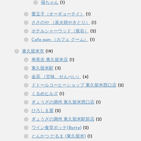
福ちゃん
(1)
愛玉子（オーギョーチイ）
(1)
ささのや （炭火焼やきとり）
(1)
ホテルシャーウッド（鴬谷）
(2)
Cafe qum （カフェ クーム）
(1)
東久留米市
(19)
寿美吉 東久留米店
(1)
東久留米駅
(3)
金花 （甘味、せんべい）
(4)
ドトールコーヒーショップ 東久留米西口店
(2)
くるめヒルズ
(1)
ぎょうざの満州 東久留米西口店
(1)
ひろしま屋
(2)
ぎょうざの満州 東久留米駅前店
(2)
ワイン食堂ボッテ(Botte)
(2)
とんかつ だるま (東久留米)
(1)