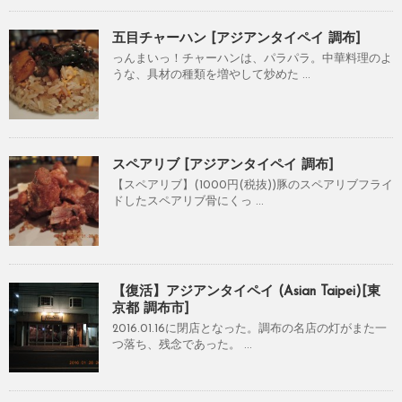
五目チャーハン [アジアンタイペイ 調布]
っんまいっ！チャーハンは、パラパラ。中華料理のよ
うな、具材の種類を増やして炒めた ...
スペアリブ [アジアンタイペイ 調布]
【スペアリブ】(1000円(税抜))豚のスペアリブフライ
ドしたスペアリブ骨にくっ ...
【復活】アジアンタイペイ (Asian Taipei)[東
京都 調布市]
2016.01.16に閉店となった。調布の名店の灯がまた一
つ落ち、残念であった。 ...