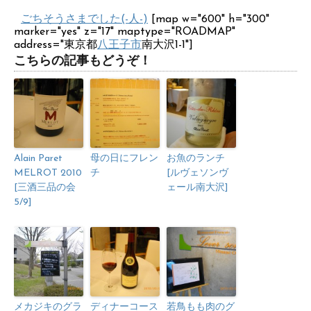
ごちそうさまでした(-人-)
[map w="600" h="300"
marker="yes" z="17" maptype="ROADMAP"
address="東京都
八王子市
南大沢1-1"]
こちらの記事もどうぞ！
Alain Paret
母の日にフレン
お魚のランチ
MELROT 2010
チ
[ルヴェソンヴ
[三酒三品の会
ェール南大沢]
5/9]
メカジキのグラ
ディナーコース
若鳥もも肉のグ