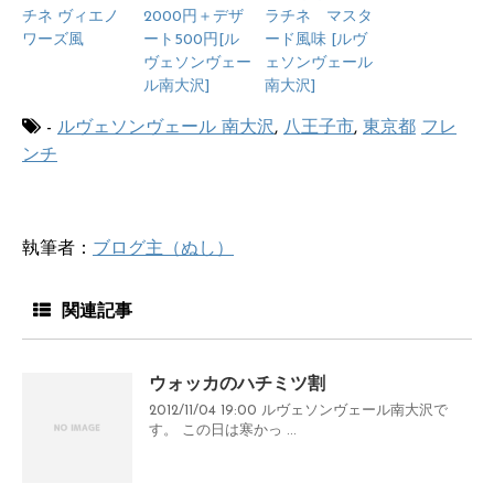
チネ ヴィエノ
2000円＋デザ
ラチネ マスタ
ワーズ風
ート500円[ル
ード風味 [ルヴ
ヴェソンヴェー
ェソンヴェール
ル南大沢]
南大沢]
-
ルヴェソンヴェール 南大沢
,
八王子市
,
東京都
フレ
ンチ
執筆者：
ブログ主（ぬし）
関連記事
ウォッカのハチミツ割
2012/11/04 19:00 ルヴェソンヴェール南大沢で
す。 この日は寒かっ ...