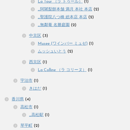
La Tour （ラ トゥール）
(1)
_阿闍梨餅本舗 満月 本社 本店
(2)
_聖護院八つ橋 総本店 本店
(2)
_無鄰菴 名勝庭園
(2)
中京区
(3)
Musee (ワインバー ミュゼ)
(1)
ムッシュいとう
(2)
西京区
(1)
La Colline （ラ コリーヌ）
(1)
宇治市
(1)
きはだ
(1)
香川県
(4)
高松市
(1)
_高松駅
(1)
琴平町
(2)