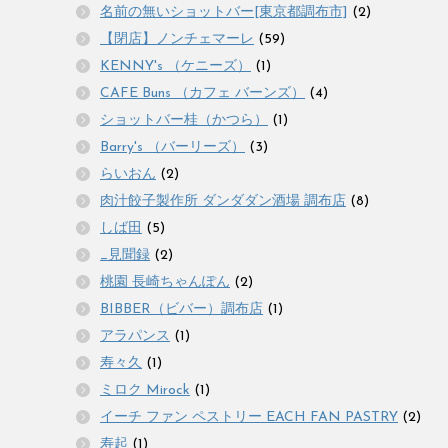
名前の無いショットバー[東京都調布市]
(2)
【閉店】ノンチェマーレ
(59)
KENNY's （ケニーズ）
(1)
CAFE Buns （カフェ バーンズ）
(4)
ショットバー桂（かつら）
(1)
Barry's （バーリーズ）
(3)
らいおん
(2)
肉汁餃子製作所 ダンダダン酒場 調布店
(8)
しば田
(5)
_見聞録
(2)
桃園 長崎ちゃんぽん
(2)
BIBBER（ビバー）調布店
(1)
アラパンス
(1)
寿々久
(1)
ミロク Mirock
(1)
イーチ ファン ペストリー EACH FAN PASTRY
(2)
寿起
(1)