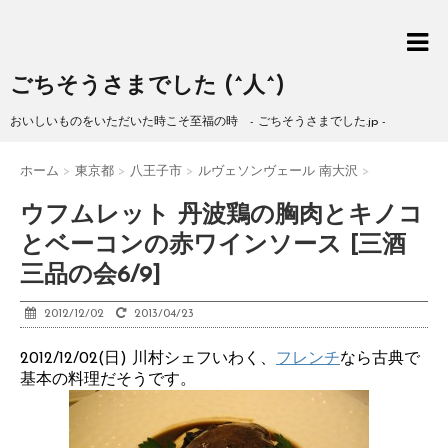
ごちそうさまでした (^人^)
おいしいものをいただいた時こそ至福の時 - ごちそうさまでした.jp -
ホーム
>
東京都
>
八王子市
>
ルヴェソンヴェール 南大沢
>
ウフムレット 丹波鶏の胸肉とキノコ
とベーコンの赤ワインソース [三酒
三品の会6/9]
2012/12/02
2013/04/23
2012/12/02(日) 川村シェフいわく、
フレンチ
なら古典で
基本の料理だそうです。