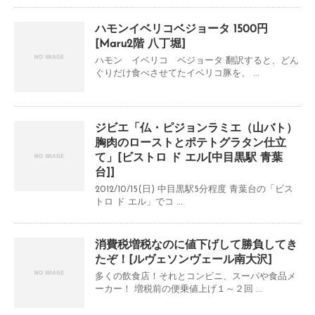
ハモンイベリコベジョータ 1500円
[Maru2階 八丁堀]
ハモン イベリコ ベジョータ 翻訳すると、どん
ぐりだけ食べさせてたイベリコ豚を、 ...
ジビエ「仏・ピジョンラミエ（山バト）
胸肉のローストとポテトグラタン仕立
て」[ビストロ ド エル[中目黒駅 青葉
台]]
2012/10/15(日) 中目黒駅5分程度 青葉台の「ビス
トロ ド エル」でコ ...
消費税増税なのに値下げして勝負してき
たぞ！[ルヴェソンヴェール南大沢]
多くの飲食店！それとコンビニ、スーパや食品メ
ーカー！ 増税前の便乗値上げ１～２回 ...