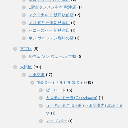
_蒙古タンメン中本 秋津店
(1)
マクドナルド 秋津駅前店
(2)
あけぼの 三隆新秋津店
(1)
ハニーズバー 新秋津店
(1)
ボン サイフォン珈琲の店
(1)
文京区
(5)
ルヴェ ソン ヴェール 本郷
(5)
大田区
(20)
羽田空港
(17)
第2ターミナルビル(2タミ)
(12)
ピーロート
(5)
カステルモーラ(Castelmora)
(1)
うちのたまご 直売所(羽田空港内) 赤坂うま
や
(1)
マーゴ バー
(1)