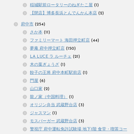
稲城駅前ロータリーのねぎたこ屋
(1)
【閉店】博多長浜とんでんかん本店
(2)
府中市
(254)
さか本
(11)
ファミリーマート 海田押立町店
(44)
夢庵 府中押立町店
(150)
LA LUCE ラ ルーチェ
(21)
木の葉ぎょうざ
(1)
餃子の王将 府中本町駅前店
(1)
門屋
(6)
山口家
(2)
龍ノ家（中国料理）
(1)
オリジン弁当 武蔵野台店
(3)
ジャスマン
(1)
モスバーガー 武蔵野台店
(3)
警視庁 府中運転免許試験場 地下1階 食堂・喫茶コー