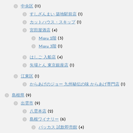
中央区
(11)
すしざんまい 築地駅前店
(1)
カットハウス・スキップ
(1)
宮田屋酒店
(4)
Maru 2階
(3)
Maru 3階
(1)
はしご 入船店
(4)
矢場とん 東京銀座店
(1)
江東区
(1)
からあげのジョー 九州秘伝の味 からあげ専門店
(1)
島根県
(9)
出雲市
(9)
八雲本店
(2)
島根ワイナリー
(6)
バッカス 試飲即売館
(4)