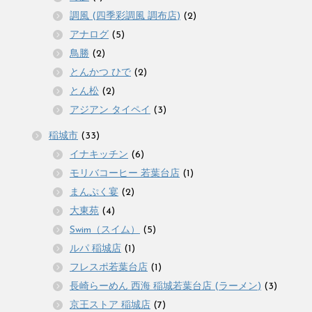
調風 (四季彩調風 調布店)
(2)
アナログ
(5)
鳥勝
(2)
とんかつ ひで
(2)
とん松
(2)
アジアン タイペイ
(3)
稲城市
(33)
イナキッチン
(6)
モリバコーヒー 若葉台店
(1)
まんぷく宴
(2)
大東苑
(4)
Swim（スイム）
(5)
ルパ 稲城店
(1)
フレスポ若葉台店
(1)
長崎らーめん 西海 稲城若葉台店 (ラーメン)
(3)
京王ストア 稲城店
(7)