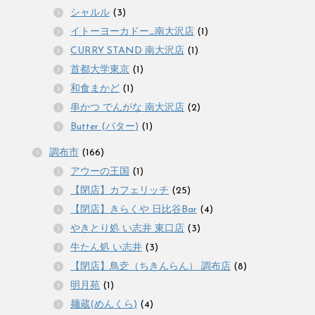
シャルル
(3)
イトーヨーカドー_南大沢店
(1)
CURRY STAND 南大沢店
(1)
首都大学東京
(1)
和食まかど
(1)
串かつ でんがな 南大沢店
(2)
Butter (バター)
(1)
調布市
(166)
アウーの王国
(1)
【閉店】カフェリッチ
(25)
【閉店】きらくや 日比谷Bar
(4)
やきとり処 い志井 東口店
(3)
牛たん処 い志井
(3)
【閉店】鳥赱（ちきんらん） 調布店
(8)
明月苑
(1)
麺蔵(めんくら)
(4)