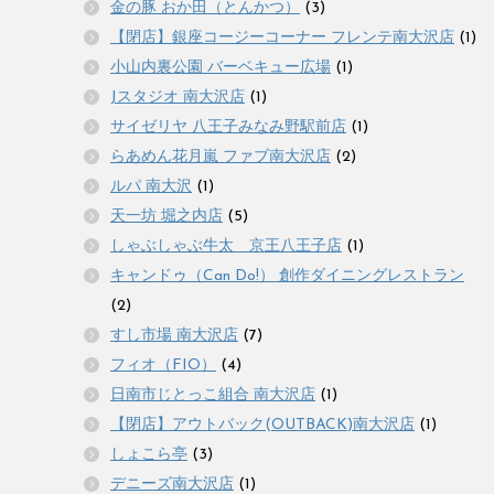
金の豚 おか田（とんかつ）
(3)
【閉店】銀座コージーコーナー フレンテ南大沢店
(1)
小山内裏公園 バーベキュー広場
(1)
Jスタジオ 南大沢店
(1)
サイゼリヤ 八王子みなみ野駅前店
(1)
らあめん花月嵐 ファブ南大沢店
(2)
ルパ 南大沢
(1)
天一坊 堀之内店
(5)
しゃぶしゃぶ牛太 京王八王子店
(1)
キャンドゥ（Can Do!） 創作ダイニングレストラン
(2)
すし市場 南大沢店
(7)
フィオ（FIO）
(4)
日南市じとっこ組合 南大沢店
(1)
【閉店】アウトバック(OUTBACK)南大沢店
(1)
しょこら亭
(3)
デニーズ南大沢店
(1)