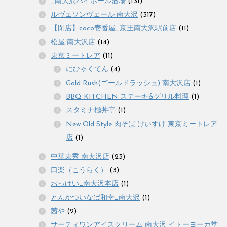
_南大沢ハイボール酒場
(131)
ルヴェソンヴェール 南大沢
(317)
【閉店】coco壱番屋_京王南大沢駅前店
(11)
松屋 南大沢店
(14)
東京ミートレア
(11)
にひゃくてん
(4)
Gold Rush(ゴールドラッシュ) 南大沢店
(1)
BBQ KITCHEN ステーキ&グリル料理
(1)
スタミナ極丼亭
(1)
New Old Style 肉そば けいすけ 東京ミートレア
店
(1)
中華東秀 南大沢店
(23)
口楽（こうらく）
(3)
おっけい_南大沢本店
(1)
とんかついなば和幸_南大沢
(1)
茜や
(2)
サーティワンアイスクリーム 南大沢 イトーヨーカ堂