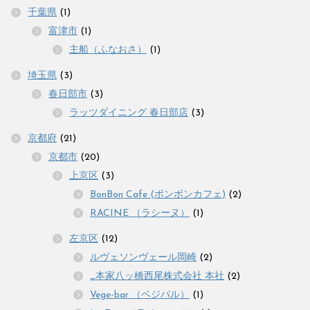
千葉県
(1)
富津市
(1)
主船（ふなおさ）
(1)
埼玉県
(3)
春日部市
(3)
ラッツダイニング 春日部店
(3)
京都府
(21)
京都市
(20)
上京区
(3)
BonBon Cafe (ボンボンカフェ)
(2)
RACINE （ラシーヌ）
(1)
左京区
(12)
ルヴェソンヴェール岡崎
(2)
_本家八ッ橋西尾株式会社 本社
(2)
Vege-bar （ベジバル）
(1)