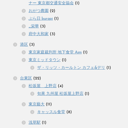
ナー 東京都交通安全協会
(1)
おがつ農園
(2)
ぶら日 burapi
(1)
_栄華
(3)
府中大和家
(3)
港区
(3)
東京家庭裁判所 地下食堂 Aim
(1)
東京ミッドタウン
(1)
ザ・リッツ・カールトン カフェ&デリ
(1)
台東区
(22)
松坂屋 上野店
(4)
旬果 九州屋 松坂屋上野店
(1)
東京藝大
(11)
キャッスル食堂
(8)
浅草駅
(1)