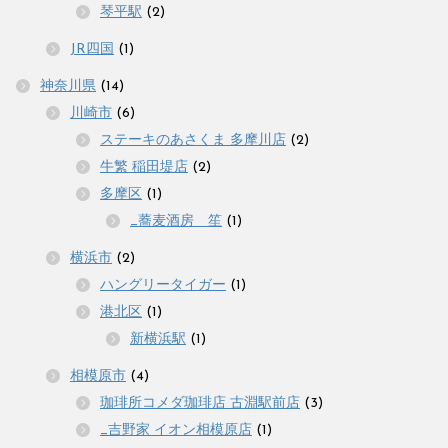
琴平駅
(2)
JR四国
(1)
神奈川県
(14)
川崎市
(6)
ステーキのあさくま 多摩川店
(2)
牛繁 稲田堤店
(2)
多摩区
(1)
_蕎麦酒房 笙
(1)
横浜市
(2)
ハングリータイガー
(1)
港北区
(1)
新横浜駅
(1)
相模原市
(4)
珈琲所コメダ珈琲店 古淵駅前店
(3)
_吉野家 イオン相模原店
(1)