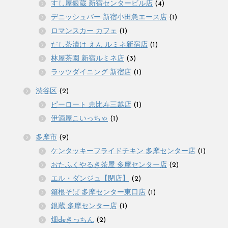
すし屋銀蔵 新宿センタービル店
(4)
デニッシュバー 新宿小田急エース店
(1)
ロマンスカー カフェ
(1)
だし茶漬け えん ルミネ新宿店
(1)
林屋茶園 新宿ルミネ店
(3)
ラッツダイニング 新宿店
(1)
渋谷区
(2)
ピーロート 恵比寿三越店
(1)
伊酒屋こいっちゃ
(1)
多摩市
(9)
ケンタッキーフライドチキン 多摩センター店
(1)
おたふくやるき茶屋 多摩センター店
(2)
エル・ダンジュ【閉店】
(2)
箱根そば 多摩センター東口店
(1)
銀蔵 多摩センター店
(1)
畑deきっちん
(2)