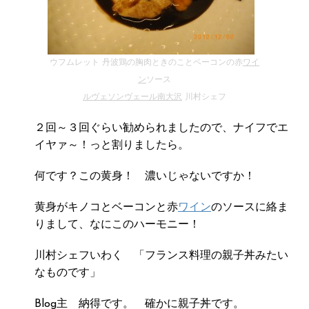
ウフムレット 丹波鶏の胸肉ときのことベーコンの赤
ワイ
ン
ソース
ルヴェソンヴェール南大沢
川村シェフ
２回～３回ぐらい勧められましたので、ナイフでエ
イヤァ～！っと割りましたら。
何です？この黄身！ 濃いじゃないですか！
黄身がキノコとベーコンと赤
ワイン
のソースに絡ま
りまして、なにこのハーモニー！
川村シェフいわく 「フランス料理の親子丼みたい
なものです」
Blog主 納得です。 確かに親子丼です。