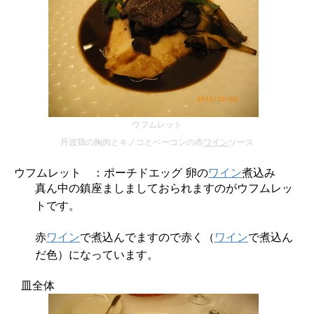
ウフムレット
丹波鶏の胸肉とキノコとベーコンの赤
ワイン
ソース
ウフムレット ：ポーチドエッグ 卵の
ワイン
煮込み
真ん中の鎮座ましましておられますのがウフムレッ
トです。
赤
ワイン
で煮込んでますので赤く（
ワイン
で煮込ん
だ色）になっています。
皿全体