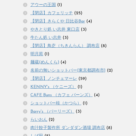
アウーの王国
(1)
【閉店】カフェリッチ
(25)
【閉店】きらくや 日比谷Bar
(4)
やきとり処 い志井 東口店
(3)
牛たん処 い志井
(3)
【閉店】鳥赱（ちきんらん） 調布店
(8)
明月苑
(1)
麺蔵(めんくら)
(4)
名前の無いショットバー[東京都調布市]
(2)
【閉店】ノンチェマーレ
(59)
KENNY's （ケニーズ）
(1)
CAFE Buns （カフェ バーンズ）
(4)
ショットバー桂（かつら）
(1)
Barry's （バーリーズ）
(3)
らいおん
(2)
肉汁餃子製作所 ダンダダン酒場 調布店
(8)