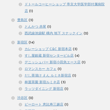
ドトールコーヒーショップ 帝京大学医学部付属病院
店
(1)
豊島区
(3)
とんかつ 赤尾
(1)
西武線池袋駅 構内 地下 スナックイン
(2)
新宿区
(14)
カレーショップ C&C 新宿本店
(3)
すし屋銀蔵 新宿センタービル店
(4)
デニッシュバー 新宿小田急エース店
(1)
ロマンスカー カフェ
(1)
だし茶漬け えん ルミネ新宿店
(1)
林屋茶園 新宿ルミネ店
(3)
ラッツダイニング 新宿店
(1)
渋谷区
(2)
ピーロート 恵比寿三越店
(1)