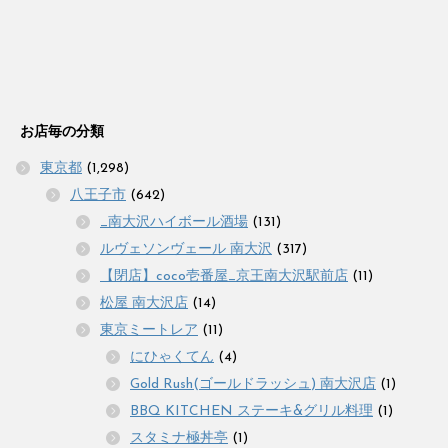
お店毎の分類
東京都
(1,298)
八王子市
(642)
_南大沢ハイボール酒場
(131)
ルヴェソンヴェール 南大沢
(317)
【閉店】coco壱番屋_京王南大沢駅前店
(11)
松屋 南大沢店
(14)
東京ミートレア
(11)
にひゃくてん
(4)
Gold Rush(ゴールドラッシュ) 南大沢店
(1)
BBQ KITCHEN ステーキ&グリル料理
(1)
スタミナ極丼亭
(1)