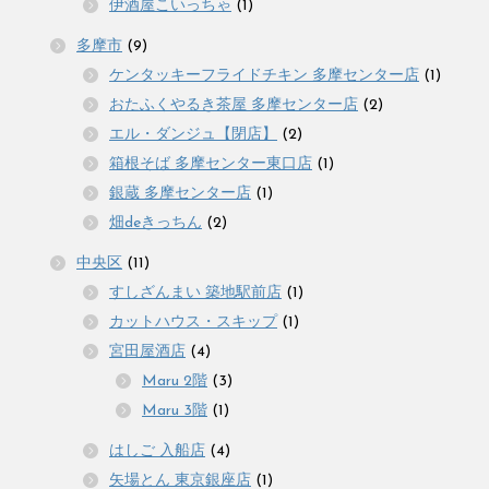
伊酒屋こいっちゃ
(1)
多摩市
(9)
ケンタッキーフライドチキン 多摩センター店
(1)
おたふくやるき茶屋 多摩センター店
(2)
エル・ダンジュ【閉店】
(2)
箱根そば 多摩センター東口店
(1)
銀蔵 多摩センター店
(1)
畑deきっちん
(2)
中央区
(11)
すしざんまい 築地駅前店
(1)
カットハウス・スキップ
(1)
宮田屋酒店
(4)
Maru 2階
(3)
Maru 3階
(1)
はしご 入船店
(4)
矢場とん 東京銀座店
(1)