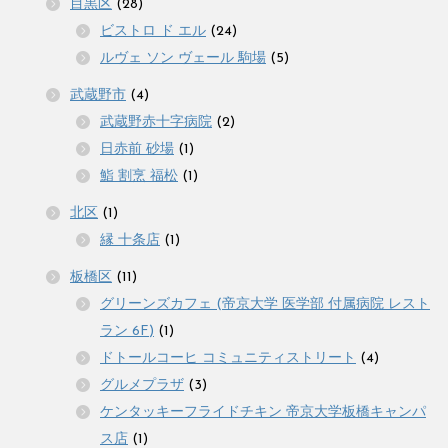
目黒区
(28)
ビストロ ド エル
(24)
ルヴェ ソン ヴェール 駒場
(5)
武蔵野市
(4)
武蔵野赤十字病院
(2)
日赤前 砂場
(1)
鮨 割烹 福松
(1)
北区
(1)
縁 十条店
(1)
板橋区
(11)
グリーンズカフェ (帝京大学 医学部 付属病院 レスト
ラン 6F)
(1)
ドトールコーヒ コミュニティストリート
(4)
グルメプラザ
(3)
ケンタッキーフライドチキン 帝京大学板橋キャンパ
ス店
(1)