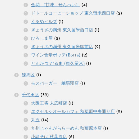
金花 （甘味、せんべい）
(4)
ドトールコーヒーショップ 東久留米西口店
(2)
くるめヒルズ
(1)
ぎょうざの満州 東久留米西口店
(1)
ひろしま屋
(2)
ぎょうざの満州 東久留米駅前店
(2)
ワイン食堂ボッテ(Botte)
(2)
とんかつ だるま (東久留米)
(1)
練馬区
(1)
モスバーガー 練馬駅店
(1)
千代田区
(39)
大阪王将 末広町店
(1)
エクセルシオールカフェ 秋葉原中央通り店
(2)
丸五
(14)
九州じゃんがららーめん 秋葉原本店
(1)
小諸そば 秋葉原店
(6)