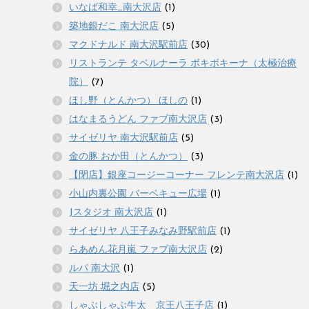
いなば和幸_南大沢店
(1)
築地銀だこ 南大沢店
(5)
マクドナルド 南大沢駅前店
(30)
リストランテ タベルナーラ ボキボキーナ（太極治療
院）
(7)
ほし野（とんかつ） ほしの
(1)
はなまるうどん ファブ南大沢店
(3)
サイゼリヤ 南大沢駅前店
(5)
金の豚 おか田（とんかつ）
(3)
【閉店】銀座コージーコーナー フレンテ南大沢店
(1)
小山内裏公園 バーベキュー広場
(1)
Jスタジオ 南大沢店
(1)
サイゼリヤ 八王子みなみ野駅前店
(1)
らあめん花月嵐 ファブ南大沢店
(2)
ルパ 南大沢
(1)
天一坊 堀之内店
(5)
しゃぶしゃぶ牛太 京王八王子店
(1)