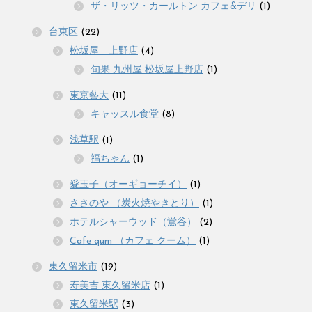
ザ・リッツ・カールトン カフェ&デリ
(1)
台東区
(22)
松坂屋 上野店
(4)
旬果 九州屋 松坂屋上野店
(1)
東京藝大
(11)
キャッスル食堂
(8)
浅草駅
(1)
福ちゃん
(1)
愛玉子（オーギョーチイ）
(1)
ささのや （炭火焼やきとり）
(1)
ホテルシャーウッド（鴬谷）
(2)
Cafe qum （カフェ クーム）
(1)
東久留米市
(19)
寿美吉 東久留米店
(1)
東久留米駅
(3)