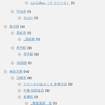
La Colline （ラ コリーヌ）
(1)
宇治市
(1)
きはだ
(1)
香川県
(4)
高松市
(1)
_高松駅
(1)
琴平町
(2)
琴平駅
(2)
JR四国
(1)
神奈川県
(14)
川崎市
(6)
ステーキのあさくま 多摩川店
(2)
牛繁 稲田堤店
(2)
多摩区
(1)
_蕎麦酒房 笙
(1)