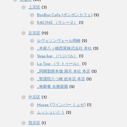
上京区
(3)
BonBon Cafe (ボンボンカフェ)
(2)
RACINE （ラシーヌ）
(1)
左京区
(12)
ルヴェソンヴェール岡崎
(2)
_本家八ッ橋西尾株式会社 本社
(2)
Vege-bar （ベジバル）
(1)
La Tour （ラ トゥール）
(1)
_阿闍梨餅本舗 満月 本社 本店
(2)
_聖護院八つ橋 総本店 本店
(2)
_無鄰菴 名勝庭園
(2)
中京区
(3)
Musee (ワインバー ミュゼ)
(1)
ムッシュいとう
(2)
西京区
(1)