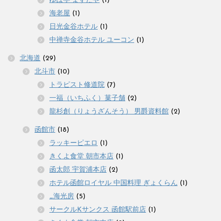
ゆば亭 ますだや
(1)
海老屋
(1)
日光金谷ホテル
(1)
中禅寺金谷ホテル ユーコン
(1)
北海道
(29)
北斗市
(10)
トラピスト修道院
(7)
一福（いちふく）菓子舗
(2)
龍杉創（りょうざんそう） 男爵資料館
(2)
函館市
(18)
ラッキーピエロ
(1)
きくよ食堂 朝市本店
(1)
函太郎 宇賀浦本店
(2)
ホテル函館ロイヤル 中国料理 ぎょくらん
(1)
_海光房
(5)
サークルKサンクス 函館駅前店
(1)