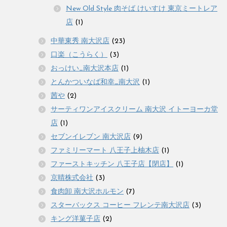
New Old Style 肉そば けいすけ 東京ミートレア
店
(1)
中華東秀 南大沢店
(23)
口楽（こうらく）
(3)
おっけい_南大沢本店
(1)
とんかついなば和幸_南大沢
(1)
茜や
(2)
サーティワンアイスクリーム 南大沢 イトーヨーカ堂
店
(1)
セブンイレブン 南大沢店
(9)
ファミリーマート 八王子上柚木店
(1)
ファーストキッチン 八王子店【閉店】
(1)
京晴株式会社
(3)
食肉卸 南大沢ホルモン
(7)
スターバックス コーヒー フレンテ南大沢店
(3)
キング洋菓子店
(2)