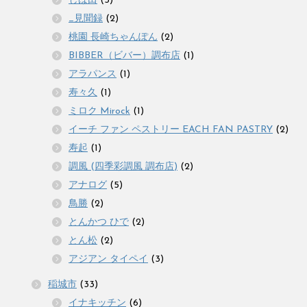
しば田
(5)
_見聞録
(2)
桃園 長崎ちゃんぽん
(2)
BIBBER（ビバー）調布店
(1)
アラパンス
(1)
寿々久
(1)
ミロク Mirock
(1)
イーチ ファン ペストリー EACH FAN PASTRY
(2)
寿起
(1)
調風 (四季彩調風 調布店)
(2)
アナログ
(5)
鳥勝
(2)
とんかつ ひで
(2)
とん松
(2)
アジアン タイペイ
(3)
稲城市
(33)
イナキッチン
(6)