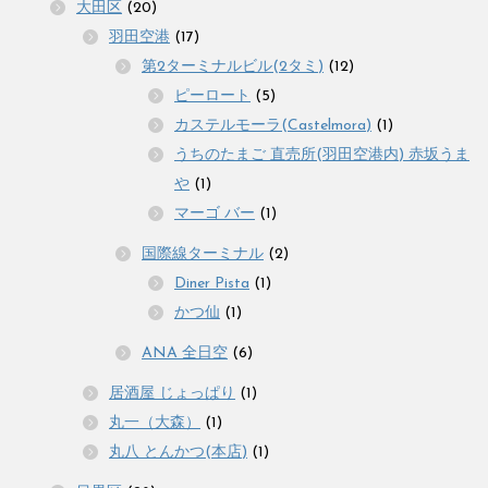
大田区
(20)
羽田空港
(17)
第2ターミナルビル(2タミ)
(12)
ピーロート
(5)
カステルモーラ(Castelmora)
(1)
うちのたまご 直売所(羽田空港内) 赤坂うま
や
(1)
マーゴ バー
(1)
国際線ターミナル
(2)
Diner Pista
(1)
かつ仙
(1)
ANA 全日空
(6)
居酒屋 じょっぱり
(1)
丸一（大森）
(1)
丸八 とんかつ(本店)
(1)