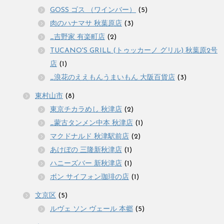
GOSS ゴス （ワインバー）
(5)
肉のハナマサ 秋葉原店
(3)
_吉野家 有楽町店
(2)
TUCANO'S GRILL (トゥッカーノ グリル) 秋葉原2号
店
(1)
_浪花のええもんうまいもん 大阪百貨店
(3)
東村山市
(8)
東京チカラめし 秋津店
(2)
_蒙古タンメン中本 秋津店
(1)
マクドナルド 秋津駅前店
(2)
あけぼの 三隆新秋津店
(1)
ハニーズバー 新秋津店
(1)
ボン サイフォン珈琲の店
(1)
文京区
(5)
ルヴェ ソン ヴェール 本郷
(5)