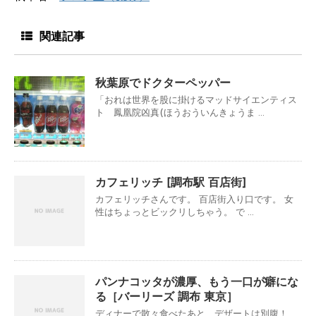
関連記事
秋葉原でドクターペッパー
「おれは世界を股に掛けるマッドサイエンティス
ト 鳳凰院凶真(ほうおういんきょうま ...
カフェリッチ [調布駅 百店街]
カフェリッチさんです。 百店街入り口です。 女
性はちょっとビックリしちゃう。 で ...
パンナコッタが濃厚、もう一口が癖にな
る［バーリーズ 調布 東京］
ディナーで散々食べたあと、デザートは別腹！