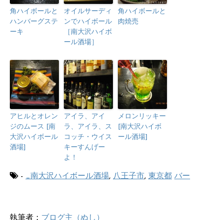
角ハイボールと
オイルサーディ
角ハイボールと
ハンバーグステ
ンでハイボール
肉焼売
ーキ
［南大沢ハイボ
ール酒場］
アヒルとオレン
アイラ、アイ
メロンリッキー
ジのムース [南
ラ、アイラ、ス
[南大沢ハイボ
大沢ハイボール
コッチ・ウイス
ール酒場]
酒場]
キーすんげー
よ！
-
_南大沢ハイボール酒場
,
八王子市
,
東京都
バー
執筆者：
ブログ主（ぬし）