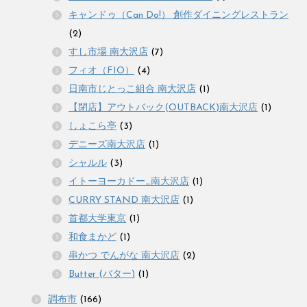
キャンドゥ（Can Do!） 創作ダイニングレストラン
(2)
すし市場 南大沢店
(7)
フィオ（FIO）
(4)
日南市じとっこ組合 南大沢店
(1)
【閉店】アウトバック(OUTBACK)南大沢店
(1)
しょこら亭
(3)
デニーズ南大沢店
(1)
シャルル
(3)
イトーヨーカドー_南大沢店
(1)
CURRY STAND 南大沢店
(1)
首都大学東京
(1)
和食まかど
(1)
串かつ でんがな 南大沢店
(2)
Butter (バター)
(1)
調布市
(166)