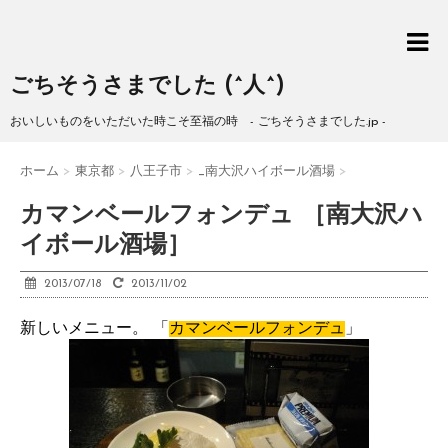
ごちそうさまでした (^人^)
おいしいものをいただいた時こそ至福の時 - ごちそうさまでした.jp -
ホーム
>
東京都
>
八王子市
>
_南大沢ハイボール酒場
>
カマンベールフォンデュ ［南大沢ハ
イボール酒場］
2013/07/18
2013/11/02
新しいメニュー。 「
カマンベールフォンデュ
」