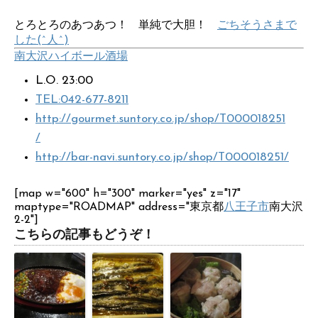
とろとろのあつあつ！ 単純で大胆！
ごちそうさまで
した(^人^)
南大沢
ハイボール酒場
L.O. 23:00
TEL:042-677-8211
http://gourmet.suntory.co.jp/shop/T000018251
/
http://bar-navi.suntory.co.jp/shop/T000018251/
[map w="600" h="300" marker="yes" z="17"
maptype="ROADMAP" address="東京都
八王子市
南大沢
2-2"]
こちらの記事もどうぞ！