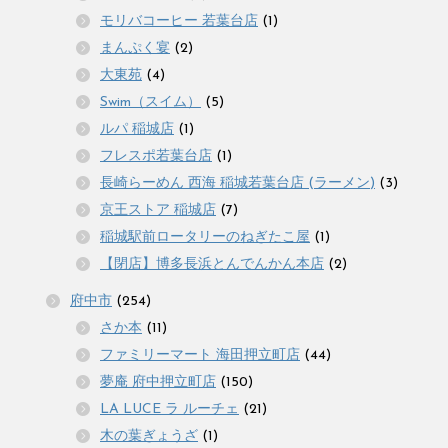
モリバコーヒー 若葉台店
(1)
まんぷく宴
(2)
大東苑
(4)
Swim（スイム）
(5)
ルパ 稲城店
(1)
フレスポ若葉台店
(1)
長崎らーめん 西海 稲城若葉台店 (ラーメン)
(3)
京王ストア 稲城店
(7)
稲城駅前ロータリーのねぎたこ屋
(1)
【閉店】博多長浜とんでんかん本店
(2)
府中市
(254)
さか本
(11)
ファミリーマート 海田押立町店
(44)
夢庵 府中押立町店
(150)
LA LUCE ラ ルーチェ
(21)
木の葉ぎょうざ
(1)