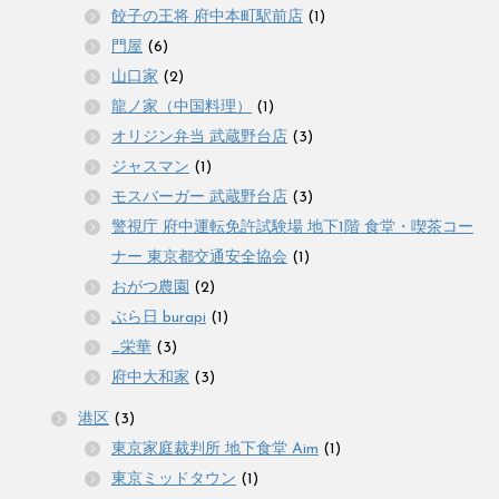
餃子の王将 府中本町駅前店
(1)
門屋
(6)
山口家
(2)
龍ノ家（中国料理）
(1)
オリジン弁当 武蔵野台店
(3)
ジャスマン
(1)
モスバーガー 武蔵野台店
(3)
警視庁 府中運転免許試験場 地下1階 食堂・喫茶コー
ナー 東京都交通安全協会
(1)
おがつ農園
(2)
ぶら日 burapi
(1)
_栄華
(3)
府中大和家
(3)
港区
(3)
東京家庭裁判所 地下食堂 Aim
(1)
東京ミッドタウン
(1)