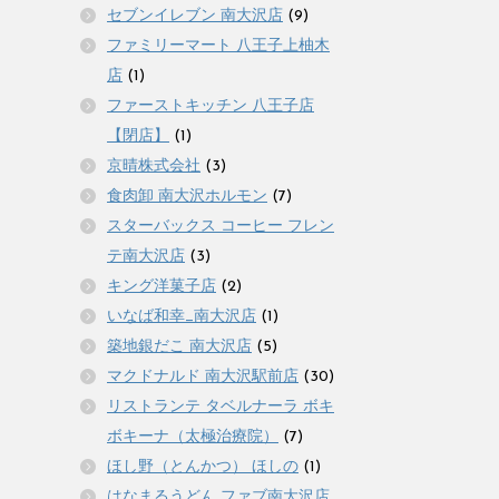
セブンイレブン 南大沢店
(9)
ファミリーマート 八王子上柚木
店
(1)
ファーストキッチン 八王子店
【閉店】
(1)
京晴株式会社
(3)
食肉卸 南大沢ホルモン
(7)
スターバックス コーヒー フレン
テ南大沢店
(3)
キング洋菓子店
(2)
いなば和幸_南大沢店
(1)
築地銀だこ 南大沢店
(5)
マクドナルド 南大沢駅前店
(30)
リストランテ タベルナーラ ボキ
ボキーナ（太極治療院）
(7)
ほし野（とんかつ） ほしの
(1)
はなまるうどん ファブ南大沢店