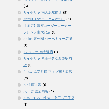
(3)
サイゼリヤ 南大沢駅前店
(5)
金の豚 おか田（とんかつ）
(3)
【閉店】銀座コージーコーナー
フレンテ南大沢店
(1)
小山内裏公園 バーベキュー広場
(1)
Jスタジオ 南大沢店
(1)
サイゼリヤ 八王子みなみ野駅前
店
(1)
らあめん花月嵐 ファブ南大沢店
(2)
ルパ 南大沢
(1)
天一坊 堀之内店
(5)
しゃぶしゃぶ牛太 京王八王子店
(1)