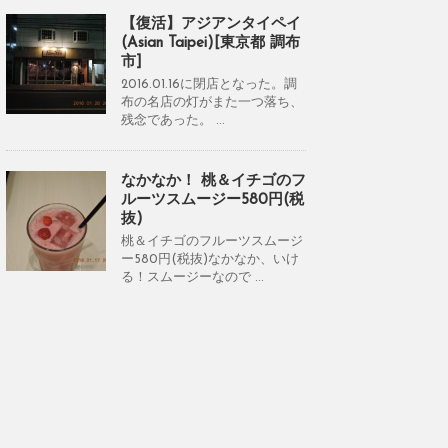
【復活】アジアンタイペイ
(Asian Taipei)[東京都 調布
市]
2016.01.16に閉店となった。調
布の名店の灯がまた一つ落ち、
残念であった。 ...
なかなか！ 桃＆イチゴのフ
ルーツスムージー580円(税
抜)
桃＆イチゴのフルーツスムージ
ー580円(税抜)なかなか、いけ
る！スムージーなので ...