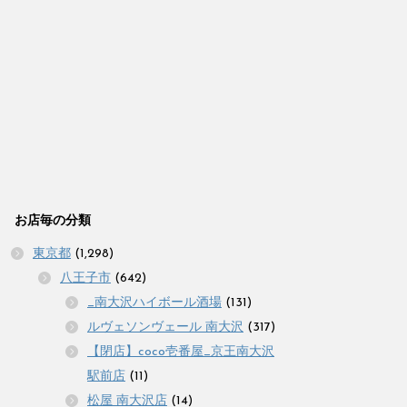
お店毎の分類
東京都
(1,298)
八王子市
(642)
_南大沢ハイボール酒場
(131)
ルヴェソンヴェール 南大沢
(317)
【閉店】coco壱番屋_京王南大沢
駅前店
(11)
松屋 南大沢店
(14)