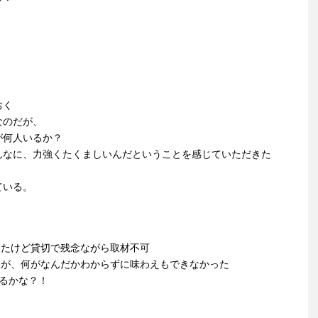
、
おく
なのだが、
が何人いるか？
んなに、力強くたくましいんだということを感じていただきた
ている。
したけど貸切で残念ながら取材不可
たが、何がなんだかわからずに味わえもできなかった
みるかな？！