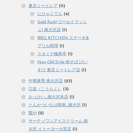
東京ミートレア
(11)
にひゃくてん
(4)
Gold Rush(ゴールドラッシ
ュ) 南大沢店
(1)
BBQ KITCHEN ステーキ&
グリル料理
(1)
スタミナ極丼亭
(1)
New Old Style 肉そば けい
すけ 東京ミートレア店
(1)
中華東秀 南大沢店
(23)
口楽（こうらく）
(3)
おっけい_南大沢本店
(1)
とんかついなば和幸_南大沢
(1)
茜や
(2)
サーティワンアイスクリーム 南
大沢 イトーヨーカ堂店
(1)