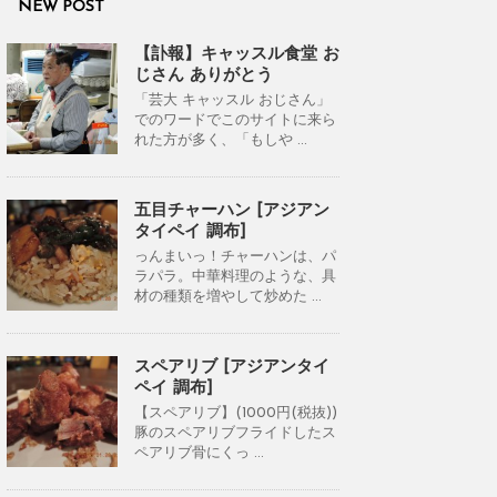
NEW POST
【訃報】キャッスル食堂 お
じさん ありがとう
「芸大 キャッスル おじさん」
でのワードでこのサイトに来ら
れた方が多く、「もしや ...
五目チャーハン [アジアン
タイペイ 調布]
っんまいっ！チャーハンは、パ
ラパラ。中華料理のような、具
材の種類を増やして炒めた ...
スペアリブ [アジアンタイ
ペイ 調布]
【スペアリブ】(1000円(税抜))
豚のスペアリブフライドしたス
ペアリブ骨にくっ ...