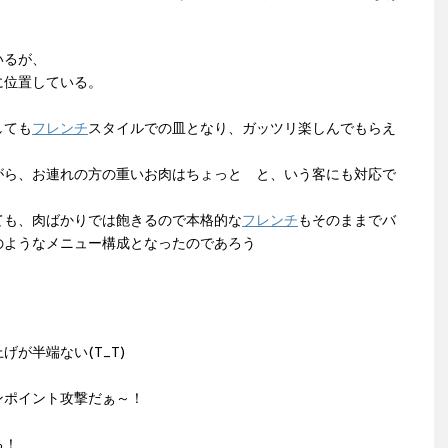
いるが、
に位置している。
しても
フレンチ
スタイルでの皿となり、ガッツリ楽しんでもらえ
がら、お連れの方の重いお肉はちょっと と、いう客にも対応で
ても、肉ばかりでは飽きるので本格的な
フレンチ
もそのままでバ
のようなメニュー構成となったのであろう
が半端ない(T_T)
ンポイント攻撃だぁ～！
る！