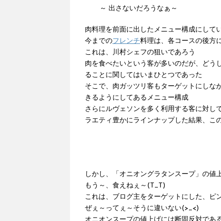
～ 出さないだろうなぁ～
肉料理を前面に出したメニュー構成にして
今までの
フレンチ
料理は、各コースの後方
これは、川村シェフの狙いであろう
肉を食べたいという客が多いのだが、どう
ることに関してはいまひとつであった
そこで、肉ガッツリ客もターゲットにしな
きるようにしてあるメニュー構成
さらにルヴェソンを多く利用する客に対し
ラエティ豊かにラインナップした結果、こ
しかし、「オニオングラタンスープ」の値上げ
もう～、食えねぇ～(T_T)
これは、ブログ主をターゲットにした、ピ
ぜぇ～ってぇ～そうに違いない(>_<)
オニオンスープの値上げには断固反対であ