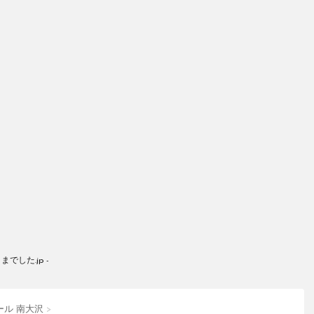
した.jp -
ール 南大沢
>