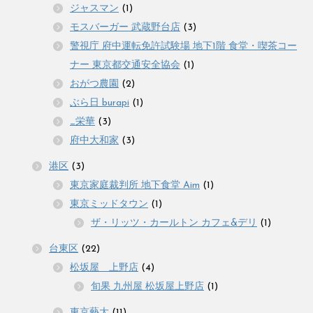
ジャスマン
(1)
モスバーガー 武蔵野台店
(3)
警視庁 府中運転免許試験場 地下1階 食堂・喫茶コー
ナー 東京都交通安全協会
(1)
おがつ農園
(2)
ぶら日 burapi
(1)
_栄華
(3)
府中大和家
(3)
港区
(3)
東京家庭裁判所 地下食堂 Aim
(1)
東京ミッドタウン
(1)
ザ・リッツ・カールトン カフェ&デリ
(1)
台東区
(22)
松坂屋 上野店
(4)
旬果 九州屋 松坂屋上野店
(1)
東京藝大
(11)