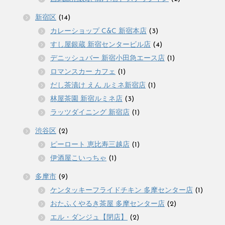
新宿区
(14)
カレーショップ C&C 新宿本店
(3)
すし屋銀蔵 新宿センタービル店
(4)
デニッシュバー 新宿小田急エース店
(1)
ロマンスカー カフェ
(1)
だし茶漬け えん ルミネ新宿店
(1)
林屋茶園 新宿ルミネ店
(3)
ラッツダイニング 新宿店
(1)
渋谷区
(2)
ピーロート 恵比寿三越店
(1)
伊酒屋こいっちゃ
(1)
多摩市
(9)
ケンタッキーフライドチキン 多摩センター店
(1)
おたふくやるき茶屋 多摩センター店
(2)
エル・ダンジュ【閉店】
(2)