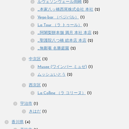
ルヴェソンヴェール岡崎
(2)
_本家八ッ橋西尾株式会社 本社
(2)
Vege-bar （ベジバル）
(1)
La Tour （ラ トゥール）
(1)
_阿闍梨餅本舗 満月 本社 本店
(2)
_聖護院八つ橋 総本店 本店
(2)
_無鄰菴 名勝庭園
(2)
中京区
(3)
Musee (ワインバー ミュゼ)
(1)
ムッシュいとう
(2)
西京区
(1)
La Colline （ラ コリーヌ）
(1)
宇治市
(1)
きはだ
(1)
香川県
(4)