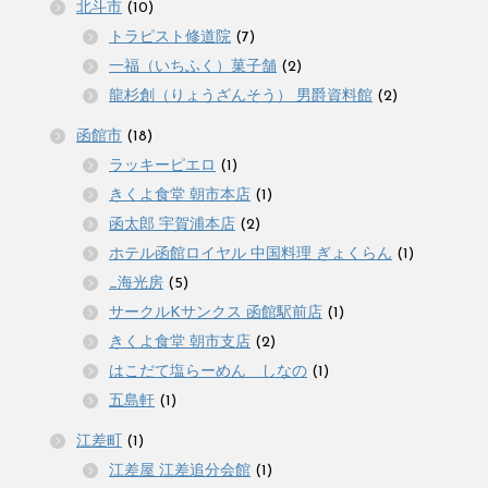
北斗市
(10)
トラピスト修道院
(7)
一福（いちふく）菓子舗
(2)
龍杉創（りょうざんそう） 男爵資料館
(2)
函館市
(18)
ラッキーピエロ
(1)
きくよ食堂 朝市本店
(1)
函太郎 宇賀浦本店
(2)
ホテル函館ロイヤル 中国料理 ぎょくらん
(1)
_海光房
(5)
サークルKサンクス 函館駅前店
(1)
きくよ食堂 朝市支店
(2)
はこだて塩らーめん しなの
(1)
五島軒
(1)
江差町
(1)
江差屋 江差追分会館
(1)