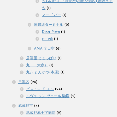
うちのたまご 直売所(羽田空港内) 赤坂うま
や
(1)
マーゴ バー
(1)
国際線ターミナル
(2)
Diner Pista
(1)
かつ仙
(1)
ANA 全日空
(6)
居酒屋 じょっぱり
(1)
丸一（大森）
(1)
丸八 とんかつ(本店)
(1)
目黒区
(28)
ビストロ ド エル
(24)
ルヴェ ソン ヴェール 駒場
(5)
武蔵野市
(4)
武蔵野赤十字病院
(2)