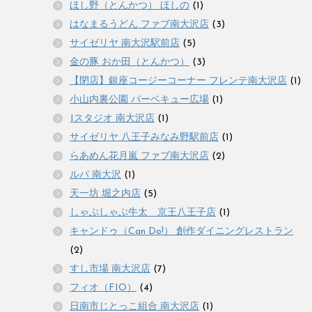
ほし野（とんかつ） ほしの
(1)
はなまるうどん ファブ南大沢店
(3)
サイゼリヤ 南大沢駅前店
(5)
金の豚 おか田（とんかつ）
(3)
【閉店】銀座コージーコーナー フレンテ南大沢店
(1)
小山内裏公園 バーベキュー広場
(1)
Jスタジオ 南大沢店
(1)
サイゼリヤ 八王子みなみ野駅前店
(1)
らあめん花月嵐 ファブ南大沢店
(2)
ルパ 南大沢
(1)
天一坊 堀之内店
(5)
しゃぶしゃぶ牛太 京王八王子店
(1)
キャンドゥ（Can Do!） 創作ダイニングレストラン
(2)
すし市場 南大沢店
(7)
フィオ（FIO）
(4)
日南市じとっこ組合 南大沢店
(1)