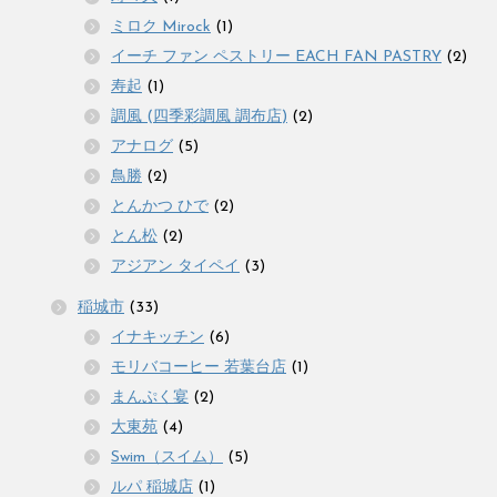
ミロク Mirock
(1)
イーチ ファン ペストリー EACH FAN PASTRY
(2)
寿起
(1)
調風 (四季彩調風 調布店)
(2)
アナログ
(5)
鳥勝
(2)
とんかつ ひで
(2)
とん松
(2)
アジアン タイペイ
(3)
稲城市
(33)
イナキッチン
(6)
モリバコーヒー 若葉台店
(1)
まんぷく宴
(2)
大東苑
(4)
Swim（スイム）
(5)
ルパ 稲城店
(1)