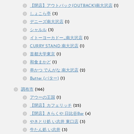
【閉店】アウトバック(OUTBACK)南大沢店
(1)
しょこら亭
(3)
デニーズ南大沢店
(1)
シャルル
(3)
イトーヨーカドー_南大沢店
(1)
CURRY STAND 南大沢店
(1)
首都大学東京
(1)
和食まかど
(1)
串かつ でんがな 南大沢店
(2)
Butter (バター)
(1)
調布市
(166)
アウーの王国
(1)
【閉店】カフェリッチ
(25)
【閉店】きらくや 日比谷Bar
(4)
やきとり処 い志井 東口店
(3)
牛たん処 い志井
(3)