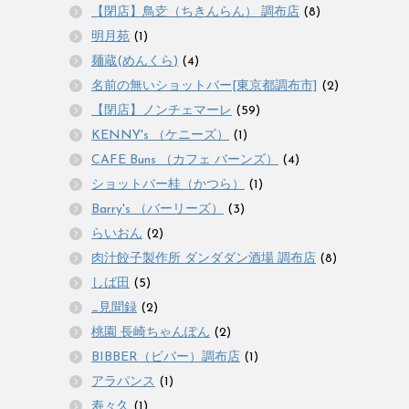
【閉店】鳥赱（ちきんらん） 調布店
(8)
明月苑
(1)
麺蔵(めんくら)
(4)
名前の無いショットバー[東京都調布市]
(2)
【閉店】ノンチェマーレ
(59)
KENNY's （ケニーズ）
(1)
CAFE Buns （カフェ バーンズ）
(4)
ショットバー桂（かつら）
(1)
Barry's （バーリーズ）
(3)
らいおん
(2)
肉汁餃子製作所 ダンダダン酒場 調布店
(8)
しば田
(5)
_見聞録
(2)
桃園 長崎ちゃんぽん
(2)
BIBBER（ビバー）調布店
(1)
アラパンス
(1)
寿々久
(1)