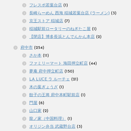
フレスポ若葉台店
(1)
長崎らーめん 西海 稲城若葉台店 (ラーメン)
(3)
京王ストア 稲城店
(7)
稲城駅前ロータリーのねぎたこ屋
(1)
【閉店】博多長浜とんでんかん本店
(2)
府中市
(254)
さか本
(11)
ファミリーマート 海田押立町店
(44)
夢庵 府中押立町店
(150)
LA LUCE ラ ルーチェ
(21)
木の葉ぎょうざ
(1)
餃子の王将 府中本町駅前店
(1)
門屋
(6)
山口家
(2)
龍ノ家（中国料理）
(1)
オリジン弁当 武蔵野台店
(3)