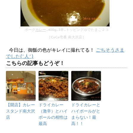
ポーク
カレー
_400g_3辛_トッピングゆでたまご２コ
［CoCo壱番 南大沢店］
今日は、御飯の色がキレイに撮れてる！
ごちそうさま
でした(^人^)
こちらの記事もどうぞ！
【開店】カレー
ドライカレー
ドライカレーと
スタンド南大沢
（激辛）とハイ
ハイボールがと
店
ボールの相性は
まらない！最
最高
高！！