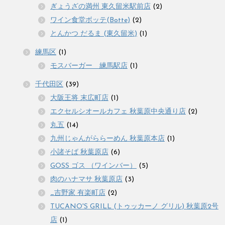
ぎょうざの満州 東久留米駅前店
(2)
ワイン食堂ボッテ(Botte)
(2)
とんかつ だるま (東久留米)
(1)
練馬区
(1)
モスバーガー 練馬駅店
(1)
千代田区
(39)
大阪王将 末広町店
(1)
エクセルシオールカフェ 秋葉原中央通り店
(2)
丸五
(14)
九州じゃんがららーめん 秋葉原本店
(1)
小諸そば 秋葉原店
(6)
GOSS ゴス （ワインバー）
(5)
肉のハナマサ 秋葉原店
(3)
_吉野家 有楽町店
(2)
TUCANO'S GRILL (トゥッカーノ グリル) 秋葉原2号
店
(1)