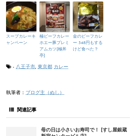
スープカレーキ
極ビーフカレー
金のビーフカレ
ャンペーン
ホエー豚プレミ
ー 348円もする
アムカツ[極丼
けど食べた？
亭]
-
八王子市
,
東京都
カレー
執筆者：
ブログ主（ぬし）
関連記事
母の日は小さいお寿司で！ [すし屋銀蔵