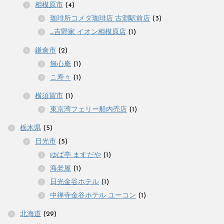
相模原市
(4)
珈琲所コメダ珈琲店 古淵駅前店
(3)
_吉野家 イオン相模原店
(1)
鎌倉市
(2)
無心庵
(1)
こ寿々
(1)
横須賀市
(1)
東京湾フェリー船内売店
(1)
栃木県
(5)
日光市
(5)
ゆば亭 ますだや
(1)
海老屋
(1)
日光金谷ホテル
(1)
中禅寺金谷ホテル ユーコン
(1)
北海道
(29)