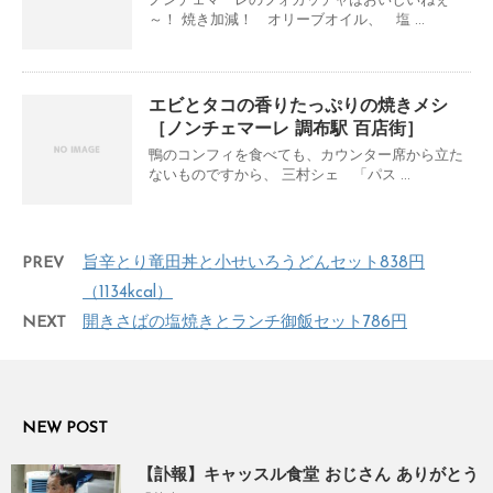
ノンチェマーレのフォカッチャはおいしいねぇ
～！ 焼き加減！ オリーブオイル、 塩 ...
エビとタコの香りたっぷりの焼きメシ
［ノンチェマーレ 調布駅 百店街］
鴨のコンフィを食べても、カウンター席から立た
ないものですから、 三村シェ 「パス ...
PREV
旨辛とり竜田丼と小せいろうどんセット838円
（1134kcal）
NEXT
開きさばの塩焼きとランチ御飯セット786円
NEW POST
【訃報】キャッスル食堂 おじさん ありがとう