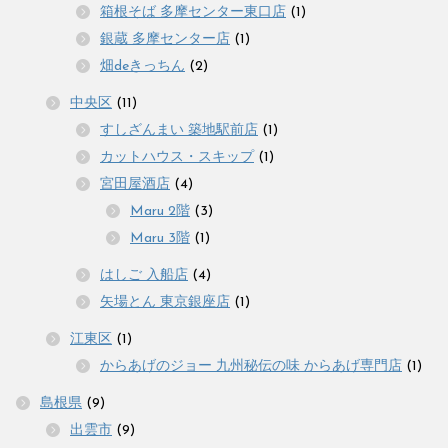
箱根そば 多摩センター東口店
(1)
銀蔵 多摩センター店
(1)
畑deきっちん
(2)
中央区
(11)
すしざんまい 築地駅前店
(1)
カットハウス・スキップ
(1)
宮田屋酒店
(4)
Maru 2階
(3)
Maru 3階
(1)
はしご 入船店
(4)
矢場とん 東京銀座店
(1)
江東区
(1)
からあげのジョー 九州秘伝の味 からあげ専門店
(1)
島根県
(9)
出雲市
(9)