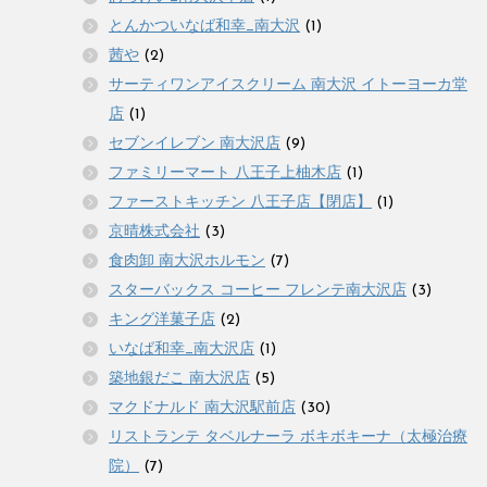
とんかついなば和幸_南大沢
(1)
茜や
(2)
サーティワンアイスクリーム 南大沢 イトーヨーカ堂
店
(1)
セブンイレブン 南大沢店
(9)
ファミリーマート 八王子上柚木店
(1)
ファーストキッチン 八王子店【閉店】
(1)
京晴株式会社
(3)
食肉卸 南大沢ホルモン
(7)
スターバックス コーヒー フレンテ南大沢店
(3)
キング洋菓子店
(2)
いなば和幸_南大沢店
(1)
築地銀だこ 南大沢店
(5)
マクドナルド 南大沢駅前店
(30)
リストランテ タベルナーラ ボキボキーナ（太極治療
院）
(7)