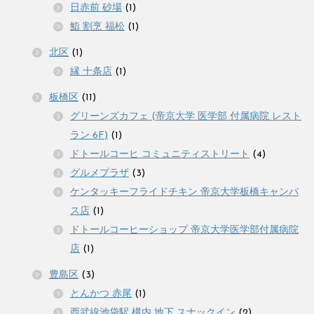
日赤前 砂場
(1)
鮨 割烹 福松
(1)
北区
(1)
縁 十条店
(1)
板橋区
(11)
グリーンズカフェ (帝京大学 医学部 付属病院 レスト
ラン 6F)
(1)
ドトールコーヒ コミュニティストリート
(4)
グルメプラザ
(3)
ケンタッキーフライドチキン 帝京大学板橋キャンパ
ス店
(1)
ドトールコーヒーショップ 帝京大学医学部付属病院
店
(1)
豊島区
(3)
とんかつ 赤尾
(1)
西武線池袋駅 構内 地下 スナックイン
(2)