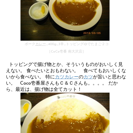
ポーク
カレー
_400g_3辛_トッピングゆでたまご２コ
［CoCo壱番 南大沢店］
トッピングで揚げ物とか、そういうものがおいしく見
えない。 食べたいとおもわない。 食べてもおいしくな
いから食べない。 特に
カツ
カレー
の
カツ
が旨いと思わな
い。 Coco壱番屋さんもＣ＆Ｃさんも。。。。 だか
ら、最近は、揚げ物は全てカット！