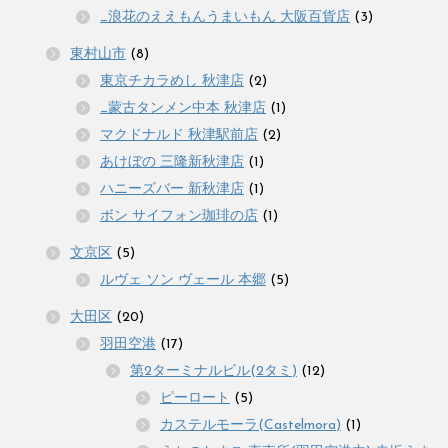
_浪花のええもんうまいもん 大阪百貨店
(3)
東村山市
(8)
東京チカラめし 秋津店
(2)
_蒙古タンメン中本 秋津店
(1)
マクドナルド 秋津駅前店
(2)
あけぼの 三隆新秋津店
(1)
ハニーズバー 新秋津店
(1)
ボン サイフォン珈琲の店
(1)
文京区
(5)
ルヴェ ソン ヴェール 本郷
(5)
大田区
(20)
羽田空港
(17)
第2ターミナルビル(2タミ)
(12)
ピーロート
(5)
カステルモーラ(Castelmora)
(1)