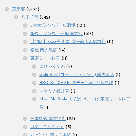
東京都
(1,298)
八王子市
(642)
_南大沢ハイボール酒場
(131)
ルヴェソンヴェール 南大沢
(317)
【閉店】coco壱番屋_京王南大沢駅前店
(11)
松屋 南大沢店
(14)
東京ミートレア
(11)
にひゃくてん
(4)
Gold Rush(ゴールドラッシュ) 南大沢店
(1)
BBQ KITCHEN ステーキ&グリル料理
(1)
スタミナ極丼亭
(1)
New Old Style 肉そば けいすけ 東京ミートレア
店
(1)
中華東秀 南大沢店
(23)
口楽（こうらく）
(3)
おっけい_南大沢本店
(1)