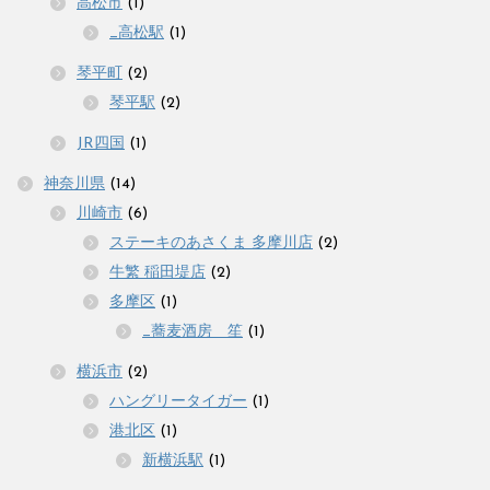
高松市
(1)
_高松駅
(1)
琴平町
(2)
琴平駅
(2)
JR四国
(1)
神奈川県
(14)
川崎市
(6)
ステーキのあさくま 多摩川店
(2)
牛繁 稲田堤店
(2)
多摩区
(1)
_蕎麦酒房 笙
(1)
横浜市
(2)
ハングリータイガー
(1)
港北区
(1)
新横浜駅
(1)