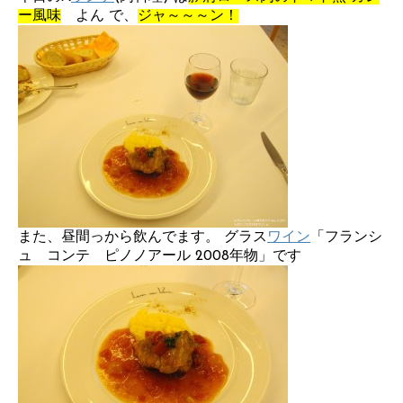
ー風味
よん
で、
ジャ～～～ン！
また、昼間っから飲んでます。 グラス
ワイン
「フランシ
ュ コンテ ピノノアール 2008年物」です