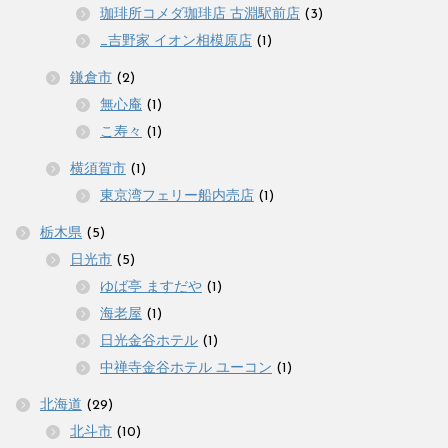
珈琲所コメダ珈琲店 古淵駅前店
(3)
_吉野家 イオン相模原店
(1)
鎌倉市
(2)
無心庵
(1)
こ寿々
(1)
横須賀市
(1)
東京湾フェリー船内売店
(1)
栃木県
(5)
日光市
(5)
ゆば亭 ますだや
(1)
海老屋
(1)
日光金谷ホテル
(1)
中禅寺金谷ホテル ユーコン
(1)
北海道
(29)
北斗市
(10)