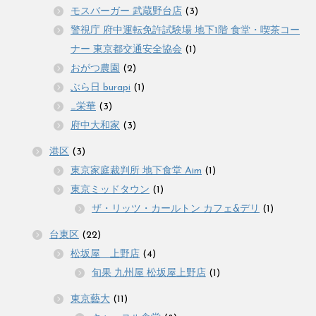
モスバーガー 武蔵野台店
(3)
警視庁 府中運転免許試験場 地下1階 食堂・喫茶コー
ナー 東京都交通安全協会
(1)
おがつ農園
(2)
ぶら日 burapi
(1)
_栄華
(3)
府中大和家
(3)
港区
(3)
東京家庭裁判所 地下食堂 Aim
(1)
東京ミッドタウン
(1)
ザ・リッツ・カールトン カフェ&デリ
(1)
台東区
(22)
松坂屋 上野店
(4)
旬果 九州屋 松坂屋上野店
(1)
東京藝大
(11)