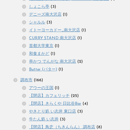
しょこら亭
(3)
デニーズ南大沢店
(1)
シャルル
(3)
イトーヨーカドー_南大沢店
(1)
CURRY STAND 南大沢店
(1)
首都大学東京
(1)
和食まかど
(1)
串かつ でんがな 南大沢店
(2)
Butter (バター)
(1)
調布市
(166)
アウーの王国
(1)
【閉店】カフェリッチ
(25)
【閉店】きらくや 日比谷Bar
(4)
やきとり処 い志井 東口店
(3)
牛たん処 い志井
(3)
【閉店】鳥赱（ちきんらん） 調布店
(8)