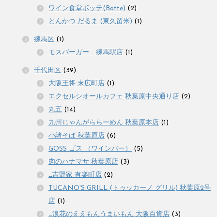
ワイン食堂ボッテ(Botte)
(2)
とんかつ だるま (東久留米)
(1)
練馬区
(1)
モスバーガー 練馬駅店
(1)
千代田区
(39)
大阪王将 末広町店
(1)
エクセルシオールカフェ 秋葉原中央通り店
(2)
丸五
(14)
九州じゃんがららーめん 秋葉原本店
(1)
小諸そば 秋葉原店
(6)
GOSS ゴス （ワインバー）
(5)
肉のハナマサ 秋葉原店
(3)
_吉野家 有楽町店
(2)
TUCANO'S GRILL (トゥッカーノ グリル) 秋葉原2号
店
(1)
_浪花のええもんうまいもん 大阪百貨店
(3)