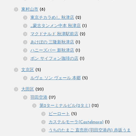
東村山市
(8)
東京チカラめし 秋津店
(2)
_蒙古タンメン中本 秋津店
(1)
マクドナルド 秋津駅前店
(2)
あけぼの 三隆新秋津店
(1)
ハニーズバー 新秋津店
(1)
ボン サイフォン珈琲の店
(1)
文京区
(5)
ルヴェ ソン ヴェール 本郷
(5)
大田区
(20)
羽田空港
(17)
第2ターミナルビル(2タミ)
(12)
ピーロート
(5)
カステルモーラ(Castelmora)
(1)
うちのたまご 直売所(羽田空港内) 赤坂うま