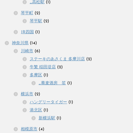
_高松駅
(1)
琴平町
(2)
琴平駅
(2)
JR四国
(1)
神奈川県
(14)
川崎市
(6)
ステーキのあさくま 多摩川店
(2)
牛繁 稲田堤店
(2)
多摩区
(1)
_蕎麦酒房 笙
(1)
横浜市
(2)
ハングリータイガー
(1)
港北区
(1)
新横浜駅
(1)
相模原市
(4)