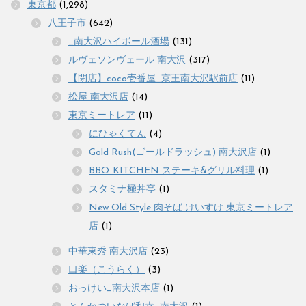
東京都
(1,298)
八王子市
(642)
_南大沢ハイボール酒場
(131)
ルヴェソンヴェール 南大沢
(317)
【閉店】coco壱番屋_京王南大沢駅前店
(11)
松屋 南大沢店
(14)
東京ミートレア
(11)
にひゃくてん
(4)
Gold Rush(ゴールドラッシュ) 南大沢店
(1)
BBQ KITCHEN ステーキ&グリル料理
(1)
スタミナ極丼亭
(1)
New Old Style 肉そば けいすけ 東京ミートレア
店
(1)
中華東秀 南大沢店
(23)
口楽（こうらく）
(3)
おっけい_南大沢本店
(1)