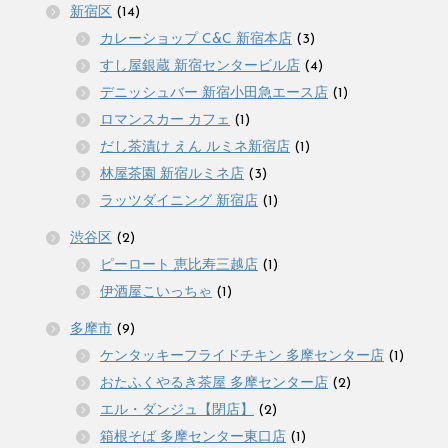
新宿区
(14)
カレーショップ C&C 新宿本店
(3)
すし屋銀蔵 新宿センタービル店
(4)
デニッシュバー 新宿小田急エース店
(1)
ロマンスカー カフェ
(1)
だし茶漬け えん ルミネ新宿店
(1)
林屋茶園 新宿ルミネ店
(3)
ラッツダイニング 新宿店
(1)
渋谷区
(2)
ピーロート 恵比寿三越店
(1)
伊酒屋こいっちゃ
(1)
多摩市
(9)
ケンタッキーフライドチキン 多摩センター店
(1)
おたふくやるき茶屋 多摩センター店
(2)
エル・ダンジュ【閉店】
(2)
箱根そば 多摩センター東口店
(1)