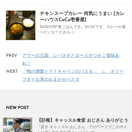
チキンスープカレー 何気にうまい [カレ
ーハウスCoCo壱番屋]
2012/11/27 夜ごはんです。23:00です。カレーが食
べたいなーとおもっ ...
PREV
アウーの王国 レバネギとロースかつをご賞味あ
れ！
NEXT
「鴨の燻製と？？キャベツのパスタ」 ← オリー
ブオイル系のおまかせパスタ
NEW POST
【訃報】キャッスル食堂 おじさん ありがとう
「芸大 キャッスル おじさん」でのワードでこのサイ