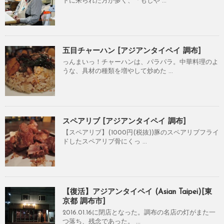
トに来られた方が多く、「もしや ...
五目チャーハン [アジアンタイペイ 調布]
っんまいっ！チャーハンは、パラパラ。中華料理のよ
うな、具材の種類を増やして炒めた ...
スペアリブ [アジアンタイペイ 調布]
【スペアリブ】(1000円(税抜))豚のスペアリブフライ
ドしたスペアリブ骨にくっ ...
【復活】アジアンタイペイ (Asian Taipei)[東
京都 調布市]
2016.01.16に閉店となった。調布の名店の灯がまた一
つ落ち、残念であった。 ...