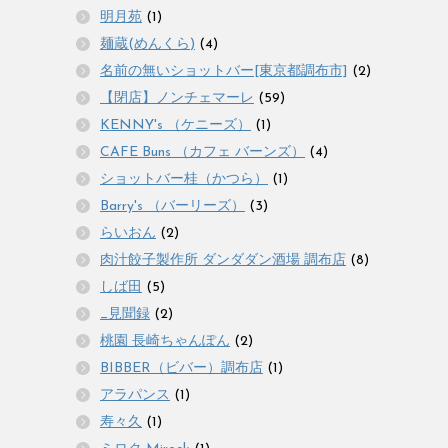
明月苑
(1)
麺蔵(めんくら)
(4)
名前の無いショットバー[東京都調布市]
(2)
【閉店】ノンチェマーレ
(59)
KENNY's （ケニーズ）
(1)
CAFE Buns （カフェ バーンズ）
(4)
ショットバー桂（かつら）
(1)
Barry's （バーリーズ）
(3)
らいおん
(2)
肉汁餃子製作所 ダンダダン酒場 調布店
(8)
しば田
(5)
_見聞録
(2)
桃園 長崎ちゃんぽん
(2)
BIBBER（ビバー）調布店
(1)
アラパンス
(1)
寿々久
(1)