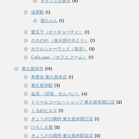
キャッスル食堂
(8)
浅草駅
(1)
福ちゃん
(1)
愛玉子（オーギョーチイ）
(1)
ささのや （炭火焼やきとり）
(1)
ホテルシャーウッド（鴬谷）
(2)
Cafe qum （カフェ クーム）
(1)
東久留米市
(19)
寿美吉 東久留米店
(1)
東久留米駅
(3)
金花 （甘味、せんべい）
(4)
ドトールコーヒーショップ 東久留米西口店
(2)
くるめヒルズ
(1)
ぎょうざの満州 東久留米西口店
(1)
ひろしま屋
(2)
ぎょうざの満州 東久留米駅前店
(2)