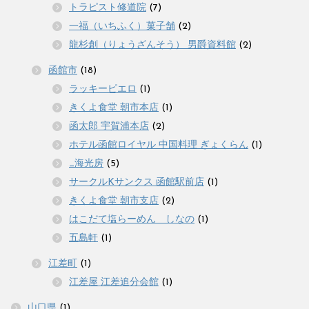
トラピスト修道院
(7)
一福（いちふく）菓子舗
(2)
龍杉創（りょうざんそう） 男爵資料館
(2)
函館市
(18)
ラッキーピエロ
(1)
きくよ食堂 朝市本店
(1)
函太郎 宇賀浦本店
(2)
ホテル函館ロイヤル 中国料理 ぎょくらん
(1)
_海光房
(5)
サークルKサンクス 函館駅前店
(1)
きくよ食堂 朝市支店
(2)
はこだて塩らーめん しなの
(1)
五島軒
(1)
江差町
(1)
江差屋 江差追分会館
(1)
山口県
(1)