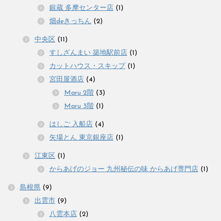
銀蔵 多摩センター店
(1)
畑deきっちん
(2)
中央区
(11)
すしざんまい 築地駅前店
(1)
カットハウス・スキップ
(1)
宮田屋酒店
(4)
Maru 2階
(3)
Maru 3階
(1)
はしご 入船店
(4)
矢場とん 東京銀座店
(1)
江東区
(1)
からあげのジョー 九州秘伝の味 からあげ専門店
(1)
島根県
(9)
出雲市
(9)
八雲本店
(2)