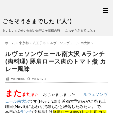
ごちそうさまでした (^人^)
おいしいものをいただいた時こそ至福の時 - ごちそうさまでした.jp -
ホーム
>
東京都
>
八王子市
>
ルヴェソンヴェール 南大沢
>
ルヴェソンヴェール南大沢 Aランチ
(肉料理) 豚肩ロース肉のトマト煮 カ
レー風味
2011/11/06
2013/10/18
また
また
また
おじゃましました
ルヴェソンヴ
ェール南大沢
です(Nov.5, 2011) 首都大学のみやこ祭も土
曜日(Nov.5)におわり混雑もひと段落したみたい。 で、
本日のA
ランチ
(肉料理) は
豚肩ロース肉のトマト煮 カレ