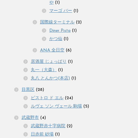
や
(1)
マーゴ バー
(1)
国際線ターミナル
(2)
Diner Pista
(1)
かつ仙
(1)
ANA 全日空
(6)
居酒屋 じょっぱり
(1)
丸一（大森）
(1)
丸八 とんかつ(本店)
(1)
目黒区
(28)
ビストロ ド エル
(24)
ルヴェ ソン ヴェール 駒場
(5)
武蔵野市
(4)
武蔵野赤十字病院
(2)
日赤前 砂場
(1)