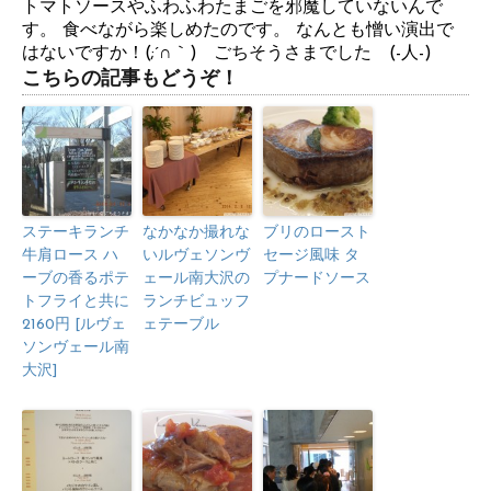
トマトソースやふわふわたまごを邪魔していないんで
す。 食べながら楽しめたのです。 なんとも憎い演出で
はないですか！(;´∩｀) ごちそうさまでした (-人-)
こちらの記事もどうぞ！
ステーキランチ
なかなか撮れな
ブリのロースト
牛肩ロース ハ
いルヴェソンヴ
セージ風味 タ
ーブの香るポテ
ェール南大沢の
プナードソース
トフライと共に
ランチビュッフ
2160円 [ルヴェ
ェテーブル
ソンヴェール南
大沢]