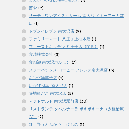
とんかついなば和幸_南大沢
(1)
茜や
(2)
サーティワンアイスクリーム 南大沢 イトーヨーカ堂
店
(1)
セブンイレブン 南大沢店
(9)
ファミリーマート 八王子上柚木店
(1)
ファーストキッチン 八王子店【閉店】
(1)
京晴株式会社
(3)
食肉卸 南大沢ホルモン
(7)
スターバックス コーヒー フレンテ南大沢店
(3)
キング洋菓子店
(2)
いなば和幸_南大沢店
(1)
築地銀だこ 南大沢店
(5)
マクドナルド 南大沢駅前店
(30)
リストランテ タベルナーラ ボキボキーナ（太極治療
院）
(7)
ほし野（とんかつ） ほしの
(1)