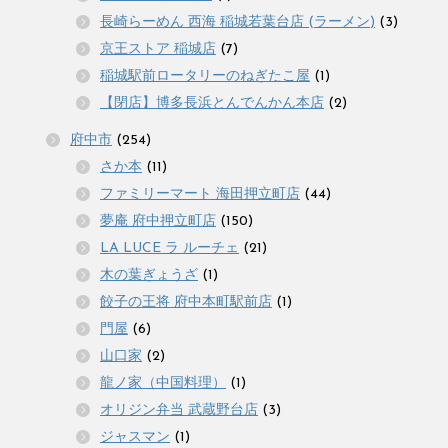
長崎らーめん 西海 稲城若葉台店 (ラーメン)
(3)
京王ストア 稲城店
(7)
稲城駅前ロータリーのねぎたこ屋
(1)
【閉店】博多長浜とんでんかん本店
(2)
府中市
(254)
さか本
(11)
ファミリーマート 海田押立町店
(44)
夢庵 府中押立町店
(150)
LA LUCE ラ ルーチェ
(21)
木の葉ぎょうざ
(1)
餃子の王将 府中本町駅前店
(1)
門屋
(6)
山口家
(2)
龍ノ家（中国料理）
(1)
オリジン弁当 武蔵野台店
(3)
ジャスマン
(1)