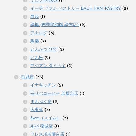
ミロク Mirock
(1)
イーチ ファン ペストリー EACH FAN PASTRY
(2)
寿起
(1)
調風 (四季彩調風 調布店)
(2)
アナログ
(5)
鳥勝
(2)
とんかつ ひで
(2)
とん松
(2)
アジアン タイペイ
(3)
稲城市
(33)
イナキッチン
(6)
モリバコーヒー 若葉台店
(1)
まんぷく宴
(2)
大東苑
(4)
Swim（スイム）
(5)
ルパ 稲城店
(1)
フレスポ若葉台店
(1)