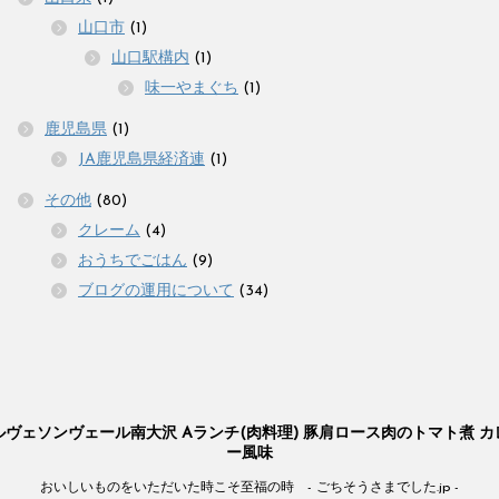
山口市
(1)
山口駅構内
(1)
味一やまぐち
(1)
鹿児島県
(1)
JA鹿児島県経済連
(1)
その他
(80)
クレーム
(4)
おうちでごはん
(9)
ブログの運用について
(34)
ルヴェソンヴェール南大沢 Aランチ(肉料理) 豚肩ロース肉のトマト煮 カ
ー風味
おいしいものをいただいた時こそ至福の時 - ごちそうさまでした.jp -