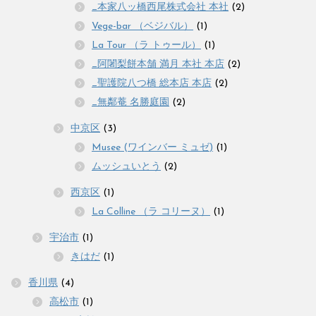
_本家八ッ橋西尾株式会社 本社
(2)
Vege-bar （ベジバル）
(1)
La Tour （ラ トゥール）
(1)
_阿闍梨餅本舗 満月 本社 本店
(2)
_聖護院八つ橋 総本店 本店
(2)
_無鄰菴 名勝庭園
(2)
中京区
(3)
Musee (ワインバー ミュゼ)
(1)
ムッシュいとう
(2)
西京区
(1)
La Colline （ラ コリーヌ）
(1)
宇治市
(1)
きはだ
(1)
香川県
(4)
高松市
(1)