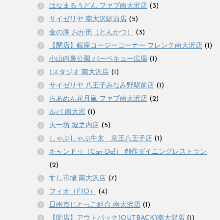
はなまるうどん ファブ南大沢店
(3)
サイゼリヤ 南大沢駅前店
(5)
金の豚 おか田（とんかつ）
(3)
【閉店】銀座コージーコーナー フレンテ南大沢店
(1)
小山内裏公園 バーベキュー広場
(1)
Jスタジオ 南大沢店
(1)
サイゼリヤ 八王子みなみ野駅前店
(1)
らあめん花月嵐 ファブ南大沢店
(2)
ルパ 南大沢
(1)
天一坊 堀之内店
(5)
しゃぶしゃぶ牛太 京王八王子店
(1)
キャンドゥ（Can Do!） 創作ダイニングレストラン
(2)
すし市場 南大沢店
(7)
フィオ（FIO）
(4)
日南市じとっこ組合 南大沢店
(1)
【閉店】アウトバック(OUTBACK)南大沢店
(1)