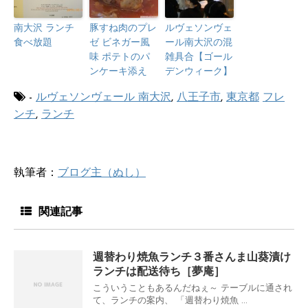
南大沢 ランチ
豚すね肉のプレ
ルヴェソンヴェ
食べ放題
ゼ ビネガー風
ール南大沢の混
味 ポテトのパ
雑具合【ゴール
ンケーキ添え
デンウィーク】
-
ルヴェソンヴェール 南大沢
,
八王子市
,
東京都
フレ
ンチ
,
ランチ
執筆者：
ブログ主（ぬし）
関連記事
週替わり焼魚ランチ３番さんま山葵漬け
ランチは配送待ち［夢庵］
こういうこともあるんだねぇ～ テーブルに通され
て、ランチの案内、 「週替わり焼魚 ...