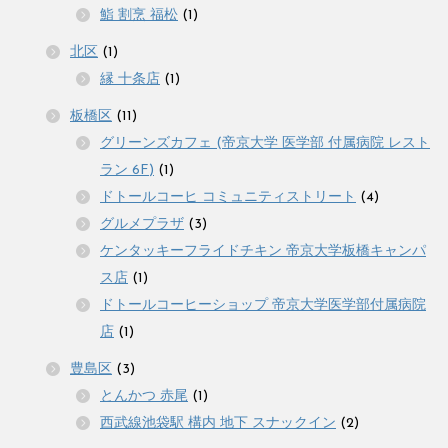
鮨 割烹 福松
(1)
北区
(1)
縁 十条店
(1)
板橋区
(11)
グリーンズカフェ (帝京大学 医学部 付属病院 レスト
ラン 6F)
(1)
ドトールコーヒ コミュニティストリート
(4)
グルメプラザ
(3)
ケンタッキーフライドチキン 帝京大学板橋キャンパ
ス店
(1)
ドトールコーヒーショップ 帝京大学医学部付属病院
店
(1)
豊島区
(3)
とんかつ 赤尾
(1)
西武線池袋駅 構内 地下 スナックイン
(2)