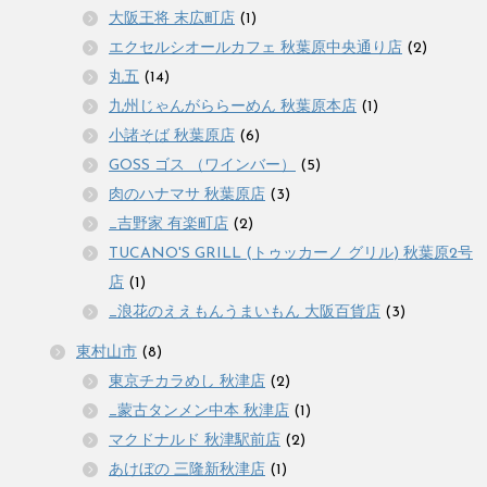
大阪王将 末広町店
(1)
エクセルシオールカフェ 秋葉原中央通り店
(2)
丸五
(14)
九州じゃんがららーめん 秋葉原本店
(1)
小諸そば 秋葉原店
(6)
GOSS ゴス （ワインバー）
(5)
肉のハナマサ 秋葉原店
(3)
_吉野家 有楽町店
(2)
TUCANO'S GRILL (トゥッカーノ グリル) 秋葉原2号
店
(1)
_浪花のええもんうまいもん 大阪百貨店
(3)
東村山市
(8)
東京チカラめし 秋津店
(2)
_蒙古タンメン中本 秋津店
(1)
マクドナルド 秋津駅前店
(2)
あけぼの 三隆新秋津店
(1)