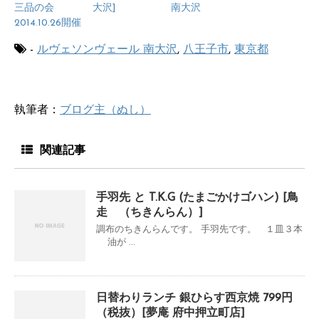
三品の会
大沢]
南大沢
2014.10.26開催
-
ルヴェソンヴェール 南大沢
,
八王子市
,
東京都
執筆者：
ブログ主（ぬし）
関連記事
手羽先 と T.K.G (たまごかけゴハン) [鳥
走 （ちきんらん）]
調布のちきんらんです。 手羽先です。 １皿３本
油が ...
日替わりランチ 銀ひらす西京焼 799円
（税抜）[夢庵 府中押立町店]