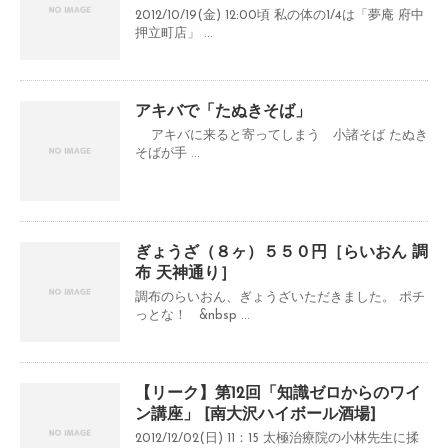
2012/10/19(金) 12:00頃 私の体の1/4は「夢庵 府中
押立町店」 ...
アキバで「たぬきそば」
アキバに来ると寄ってしまう 小諸そば たぬき
そばが手 ...
ぎょうざ（８ヶ）５５０円［らいおん 調
布 天神通り］
調布のらいおん、ぎょうざいただきました。 ポチ
っとな！ &nbsp ...
【リーク】第12回「知識ゼロからのワイ
ン講座」 [南大沢ハイボール酒場]
2012/12/02(日) 11：15 太極治療院の小林先生に揉