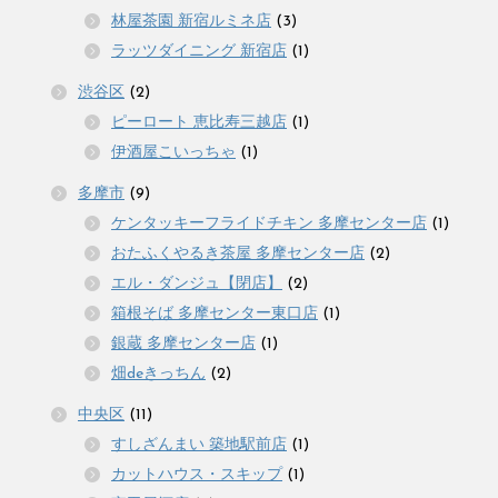
林屋茶園 新宿ルミネ店
(3)
ラッツダイニング 新宿店
(1)
渋谷区
(2)
ピーロート 恵比寿三越店
(1)
伊酒屋こいっちゃ
(1)
多摩市
(9)
ケンタッキーフライドチキン 多摩センター店
(1)
おたふくやるき茶屋 多摩センター店
(2)
エル・ダンジュ【閉店】
(2)
箱根そば 多摩センター東口店
(1)
銀蔵 多摩センター店
(1)
畑deきっちん
(2)
中央区
(11)
すしざんまい 築地駅前店
(1)
カットハウス・スキップ
(1)