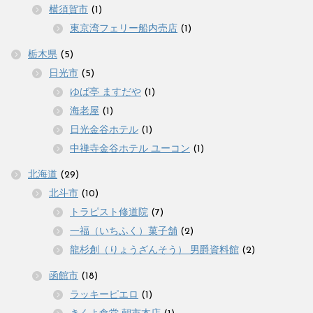
横須賀市
(1)
東京湾フェリー船内売店
(1)
栃木県
(5)
日光市
(5)
ゆば亭 ますだや
(1)
海老屋
(1)
日光金谷ホテル
(1)
中禅寺金谷ホテル ユーコン
(1)
北海道
(29)
北斗市
(10)
トラピスト修道院
(7)
一福（いちふく）菓子舗
(2)
龍杉創（りょうざんそう） 男爵資料館
(2)
函館市
(18)
ラッキーピエロ
(1)