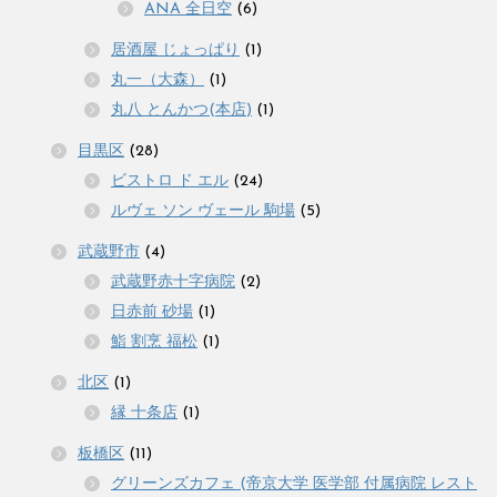
ANA 全日空
(6)
居酒屋 じょっぱり
(1)
丸一（大森）
(1)
丸八 とんかつ(本店)
(1)
目黒区
(28)
ビストロ ド エル
(24)
ルヴェ ソン ヴェール 駒場
(5)
武蔵野市
(4)
武蔵野赤十字病院
(2)
日赤前 砂場
(1)
鮨 割烹 福松
(1)
北区
(1)
縁 十条店
(1)
板橋区
(11)
グリーンズカフェ (帝京大学 医学部 付属病院 レスト