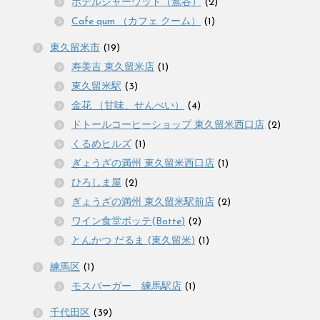
ホテルシャーウッド（鴬谷）
(2)
Cafe qum （カフェ クーム）
(1)
東久留米市
(19)
寿美吉 東久留米店
(1)
東久留米駅
(3)
金花 （甘味、せんべい）
(4)
ドトールコーヒーショップ 東久留米西口店
(2)
くるめヒルズ
(1)
ぎょうざの満州 東久留米西口店
(1)
ひろしま屋
(2)
ぎょうざの満州 東久留米駅前店
(2)
ワイン食堂ボッテ(Botte)
(2)
とんかつ だるま (東久留米)
(1)
練馬区
(1)
モスバーガー 練馬駅店
(1)
千代田区
(39)