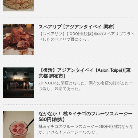
スペアリブ [アジアンタイペイ 調布]
【スペアリブ】(1000円(税抜))豚のスペアリブフライ
ドしたスペアリブ骨にくっ ...
【復活】アジアンタイペイ (Asian Taipei)[東
京都 調布市]
2016.01.16に閉店となった。調布の名店の灯がまた一
つ落ち、残念であった。 ...
なかなか！ 桃＆イチゴのフルーツスムージー
580円(税抜)
桃＆イチゴのフルーツスムージー580円(税抜)なかな
か、いける！スムージーなので ...