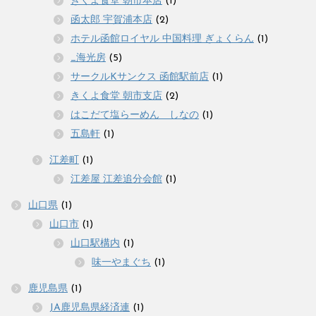
きくよ食堂 朝市本店
(1)
函太郎 宇賀浦本店
(2)
ホテル函館ロイヤル 中国料理 ぎょくらん
(1)
_海光房
(5)
サークルKサンクス 函館駅前店
(1)
きくよ食堂 朝市支店
(2)
はこだて塩らーめん しなの
(1)
五島軒
(1)
江差町
(1)
江差屋 江差追分会館
(1)
山口県
(1)
山口市
(1)
山口駅構内
(1)
味一やまぐち
(1)
鹿児島県
(1)
JA鹿児島県経済連
(1)