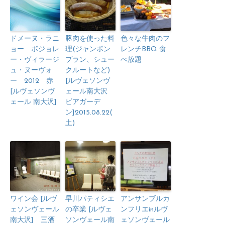
ドメーヌ・ラニ
豚肉を使った料
色々な牛肉のフ
ョー ボジョレ
理(ジャンボン
レンチBBQ 食
ー・ヴィラージ
プラン、シュー
べ放題
ュ・ヌーヴォ
クルートなど)
ー 2012 赤
[ルヴェソンヴ
[ルヴェソンヴ
ェール南大沢
ェール 南大沢]
ビアガーデ
ン]2015.08.22(
土)
ワイン会 [ルヴ
早川パティシエ
アンサンブルカ
ェソンヴェール
の卒業 [ルヴェ
ンフリエinルヴ
南大沢] 三酒
ソンヴェール南
ェソンヴェール