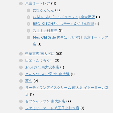
東京ミートレア
(11)
にひゃくてん
(4)
Gold Rush(ゴールドラッシュ) 南大沢店
(1)
BBQ KITCHEN ステーキ&グリル料理
(1)
スタミナ極丼亭
(1)
New Old Style 肉そば けいすけ 東京ミートレア
店
(1)
中華東秀 南大沢店
(23)
口楽（こうらく）
(3)
おっけい_南大沢本店
(1)
とんかついなば和幸_南大沢
(1)
茜や
(2)
サーティワンアイスクリーム 南大沢 イトーヨーカ堂
店
(1)
セブンイレブン 南大沢店
(9)
ファミリーマート 八王子上柚木店
(1)