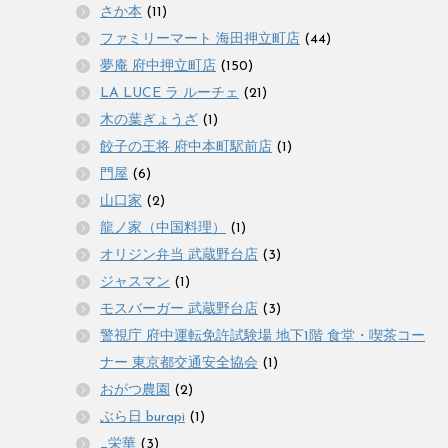
さか本
(11)
ファミリーマート 海田押立町店
(44)
夢庵 府中押立町店
(150)
LA LUCE ラ ルーチェ
(21)
木の葉ぎょうざ
(1)
餃子の王将 府中本町駅前店
(1)
門屋
(6)
山口家
(2)
龍ノ家（中国料理）
(1)
オリジン弁当 武蔵野台店
(3)
ジャスマン
(1)
モスバーガー 武蔵野台店
(3)
警視庁 府中運転免許試験場 地下1階 食堂・喫茶コー
ナー 東京都交通安全協会
(1)
おがつ農園
(2)
ぶら日 burapi
(1)
_栄華
(3)