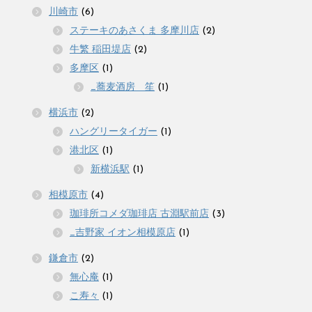
川崎市
(6)
ステーキのあさくま 多摩川店
(2)
牛繁 稲田堤店
(2)
多摩区
(1)
_蕎麦酒房 笙
(1)
横浜市
(2)
ハングリータイガー
(1)
港北区
(1)
新横浜駅
(1)
相模原市
(4)
珈琲所コメダ珈琲店 古淵駅前店
(3)
_吉野家 イオン相模原店
(1)
鎌倉市
(2)
無心庵
(1)
こ寿々
(1)