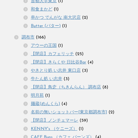
首都大学東京
(1)
和食まかど
(1)
串かつ でんがな 南大沢店
(2)
Butter (バター)
(1)
調布市
(166)
アウーの王国
(1)
【閉店】カフェリッチ
(25)
【閉店】きらくや 日比谷Bar
(4)
やきとり処 い志井 東口店
(3)
牛たん処 い志井
(3)
【閉店】鳥赱（ちきんらん） 調布店
(8)
明月苑
(1)
麺蔵(めんくら)
(4)
名前の無いショットバー[東京都調布市]
(2)
【閉店】ノンチェマーレ
(59)
KENNY's （ケニーズ）
(1)
CAFE Buns （カフェ バーンズ）
(4)