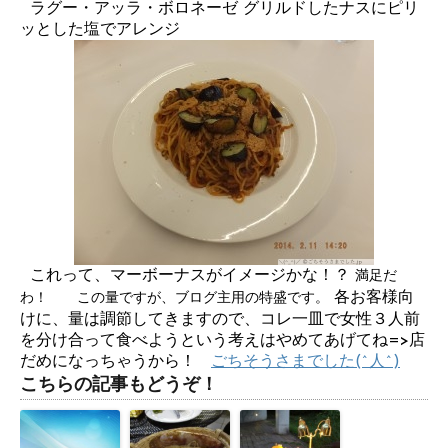
ラグー・アッラ・ボロネーゼ グリルドしたナスにピリ
ッとした塩でアレンジ
これって、マーボーナスがイメージかな！？
満足だ
各お客様向
わ！
この量ですが、ブログ主用の特盛です。
けに、量は調節してきますので、コレ一皿で女性３人前
を分け合って食べようという考えはやめてあげてね=>店
だめになっちゃうから！
ごちそうさまでした(^人^)
こちらの記事もどうぞ！