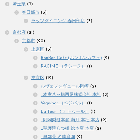
埼玉県
(3)
春日部市
(3)
ラッツダイニング 春日部店
(3)
京都府
(21)
京都市
(20)
上京区
(3)
BonBon Cafe (ボンボンカフェ)
(2)
RACINE （ラシーヌ）
(1)
左京区
(12)
ルヴェソンヴェール岡崎
(2)
_本家八ッ橋西尾株式会社 本社
(2)
Vege-bar （ベジバル）
(1)
La Tour （ラ トゥール）
(1)
_阿闍梨餅本舗 満月 本社 本店
(2)
_聖護院八つ橋 総本店 本店
(2)
_無鄰菴 名勝庭園
(2)