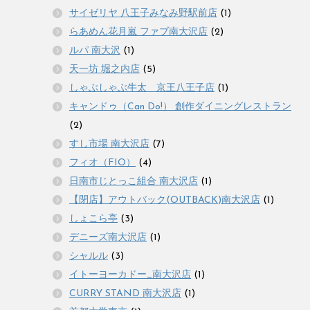
サイゼリヤ 八王子みなみ野駅前店
(1)
らあめん花月嵐 ファブ南大沢店
(2)
ルパ 南大沢
(1)
天一坊 堀之内店
(5)
しゃぶしゃぶ牛太 京王八王子店
(1)
キャンドゥ（Can Do!） 創作ダイニングレストラン
(2)
すし市場 南大沢店
(7)
フィオ（FIO）
(4)
日南市じとっこ組合 南大沢店
(1)
【閉店】アウトバック(OUTBACK)南大沢店
(1)
しょこら亭
(3)
デニーズ南大沢店
(1)
シャルル
(3)
イトーヨーカドー_南大沢店
(1)
CURRY STAND 南大沢店
(1)