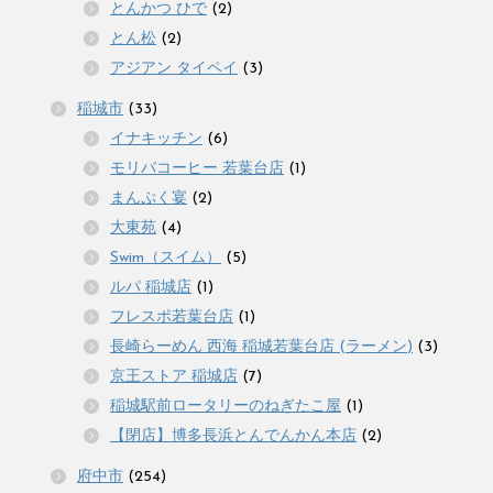
とんかつ ひで
(2)
とん松
(2)
アジアン タイペイ
(3)
稲城市
(33)
イナキッチン
(6)
モリバコーヒー 若葉台店
(1)
まんぷく宴
(2)
大東苑
(4)
Swim（スイム）
(5)
ルパ 稲城店
(1)
フレスポ若葉台店
(1)
長崎らーめん 西海 稲城若葉台店 (ラーメン)
(3)
京王ストア 稲城店
(7)
稲城駅前ロータリーのねぎたこ屋
(1)
【閉店】博多長浜とんでんかん本店
(2)
府中市
(254)