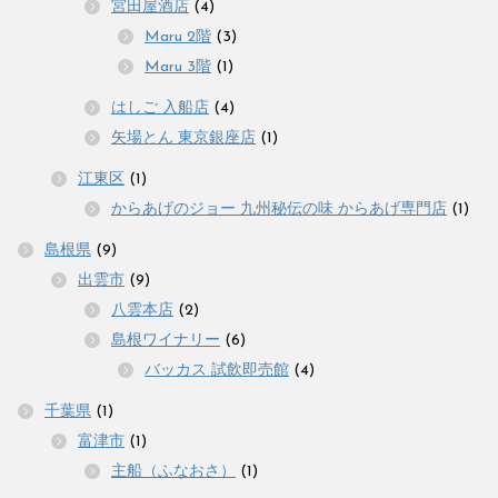
宮田屋酒店
(4)
Maru 2階
(3)
Maru 3階
(1)
はしご 入船店
(4)
矢場とん 東京銀座店
(1)
江東区
(1)
からあげのジョー 九州秘伝の味 からあげ専門店
(1)
島根県
(9)
出雲市
(9)
八雲本店
(2)
島根ワイナリー
(6)
バッカス 試飲即売館
(4)
千葉県
(1)
富津市
(1)
主船（ふなおさ）
(1)