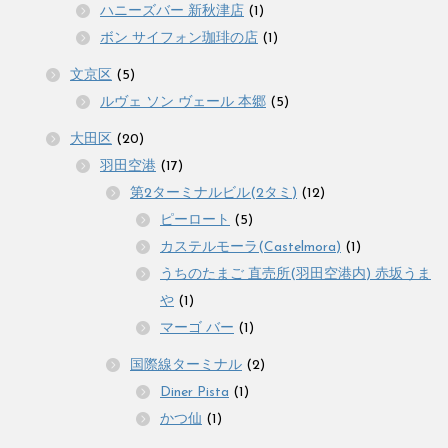
ハニーズバー 新秋津店
(1)
ボン サイフォン珈琲の店
(1)
文京区
(5)
ルヴェ ソン ヴェール 本郷
(5)
大田区
(20)
羽田空港
(17)
第2ターミナルビル(2タミ)
(12)
ピーロート
(5)
カステルモーラ(Castelmora)
(1)
うちのたまご 直売所(羽田空港内) 赤坂うま
や
(1)
マーゴ バー
(1)
国際線ターミナル
(2)
Diner Pista
(1)
かつ仙
(1)