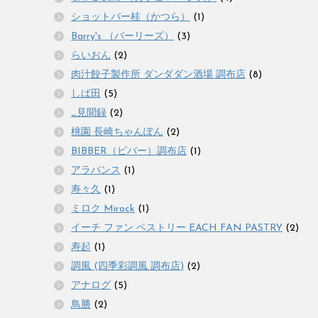
ショットバー桂（かつら）
(1)
Barry's （バーリーズ）
(3)
らいおん
(2)
肉汁餃子製作所 ダンダダン酒場 調布店
(8)
しば田
(5)
_見聞録
(2)
桃園 長崎ちゃんぽん
(2)
BIBBER（ビバー）調布店
(1)
アラパンス
(1)
寿々久
(1)
ミロク Mirock
(1)
イーチ ファン ペストリー EACH FAN PASTRY
(2)
寿起
(1)
調風 (四季彩調風 調布店)
(2)
アナログ
(5)
鳥勝
(2)