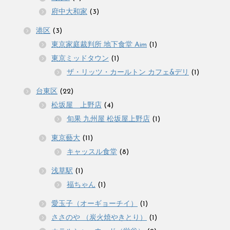
府中大和家
(3)
港区
(3)
東京家庭裁判所 地下食堂 Aim
(1)
東京ミッドタウン
(1)
ザ・リッツ・カールトン カフェ&デリ
(1)
台東区
(22)
松坂屋 上野店
(4)
旬果 九州屋 松坂屋上野店
(1)
東京藝大
(11)
キャッスル食堂
(8)
浅草駅
(1)
福ちゃん
(1)
愛玉子（オーギョーチイ）
(1)
ささのや （炭火焼やきとり）
(1)