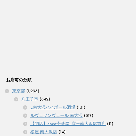
お店毎の分類
東京都
(1,298)
八王子市
(642)
_南大沢ハイボール酒場
(131)
ルヴェソンヴェール 南大沢
(317)
【閉店】coco壱番屋_京王南大沢駅前店
(11)
松屋 南大沢店
(14)