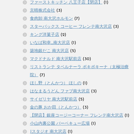
ファーストキッチン 八王子店【閉店】
(1)
京晴株式会社
(3)
食肉卸 南大沢ホルモン
(7)
スターバックス コーヒー フレンテ南大沢店
(3)
キング洋菓子店
(2)
いなば和幸_南大沢店
(1)
築地銀だこ 南大沢店
(5)
マクドナルド 南大沢駅前店
(30)
リストランテ タベルナーラ ボキボキーナ（太極治療
院）
(7)
ほし野（とんかつ） ほしの
(1)
はなまるうどん ファブ南大沢店
(3)
サイゼリヤ 南大沢駅前店
(5)
金の豚 おか田（とんかつ）
(3)
【閉店】銀座コージーコーナー フレンテ南大沢店
(1)
小山内裏公園 バーベキュー広場
(1)
Jスタジオ 南大沢店
(1)