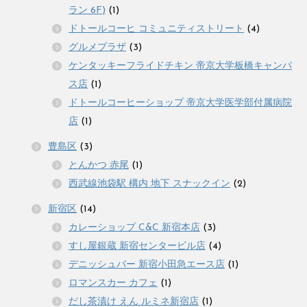
ラン 6F)
(1)
ドトールコーヒ コミュニティストリート
(4)
グルメプラザ
(3)
ケンタッキーフライドチキン 帝京大学板橋キャンパ
ス店
(1)
ドトールコーヒーショップ 帝京大学医学部付属病院
店
(1)
豊島区
(3)
とんかつ 赤尾
(1)
西武線池袋駅 構内 地下 スナックイン
(2)
新宿区
(14)
カレーショップ C&C 新宿本店
(3)
すし屋銀蔵 新宿センタービル店
(4)
デニッシュバー 新宿小田急エース店
(1)
ロマンスカー カフェ
(1)
だし茶漬け えん ルミネ新宿店
(1)