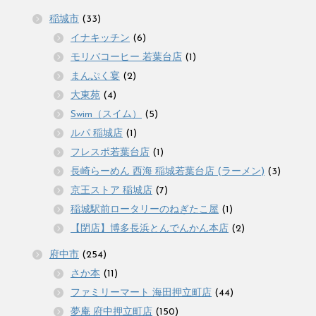
稲城市
(33)
イナキッチン
(6)
モリバコーヒー 若葉台店
(1)
まんぷく宴
(2)
大東苑
(4)
Swim（スイム）
(5)
ルパ 稲城店
(1)
フレスポ若葉台店
(1)
長崎らーめん 西海 稲城若葉台店 (ラーメン)
(3)
京王ストア 稲城店
(7)
稲城駅前ロータリーのねぎたこ屋
(1)
【閉店】博多長浜とんでんかん本店
(2)
府中市
(254)
さか本
(11)
ファミリーマート 海田押立町店
(44)
夢庵 府中押立町店
(150)