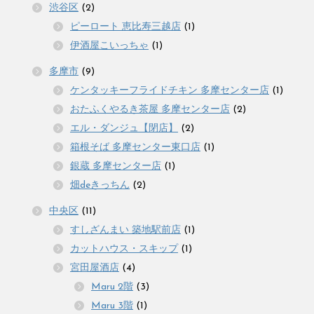
渋谷区
(2)
ピーロート 恵比寿三越店
(1)
伊酒屋こいっちゃ
(1)
多摩市
(9)
ケンタッキーフライドチキン 多摩センター店
(1)
おたふくやるき茶屋 多摩センター店
(2)
エル・ダンジュ【閉店】
(2)
箱根そば 多摩センター東口店
(1)
銀蔵 多摩センター店
(1)
畑deきっちん
(2)
中央区
(11)
すしざんまい 築地駅前店
(1)
カットハウス・スキップ
(1)
宮田屋酒店
(4)
Maru 2階
(3)
Maru 3階
(1)