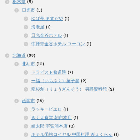
栃木県
(5)
日光市
(5)
ゆば亭 ますだや
(1)
海老屋
(1)
日光金谷ホテル
(1)
中禅寺金谷ホテル ユーコン
(1)
北海道
(29)
北斗市
(10)
トラピスト修道院
(7)
一福（いちふく）菓子舗
(2)
龍杉創（りょうざんそう） 男爵資料館
(2)
函館市
(18)
ラッキーピエロ
(1)
きくよ食堂 朝市本店
(1)
函太郎 宇賀浦本店
(2)
ホテル函館ロイヤル 中国料理 ぎょくらん
(1)