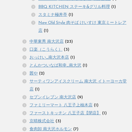
BBQ KITCHEN ステーキ&グリル料理
(1)
スタミナ極丼亭
(1)
New Old Style 肉そば けいすけ 東京ミートレア
店
(1)
中華東秀 南大沢店
(23)
口楽（こうらく）
(3)
おっけい_南大沢本店
(1)
とんかついなば和幸_南大沢
(1)
茜や
(2)
サーティワンアイスクリーム 南大沢 イトーヨーカ堂
店
(1)
セブンイレブン 南大沢店
(9)
ファミリーマート 八王子上柚木店
(1)
ファーストキッチン 八王子店【閉店】
(1)
京晴株式会社
(3)
食肉卸 南大沢ホルモン
(7)