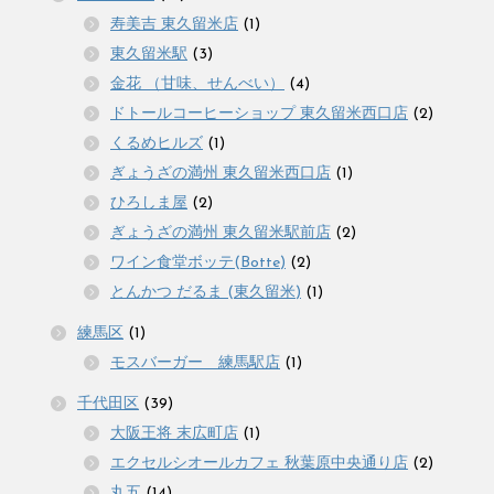
寿美吉 東久留米店
(1)
東久留米駅
(3)
金花 （甘味、せんべい）
(4)
ドトールコーヒーショップ 東久留米西口店
(2)
くるめヒルズ
(1)
ぎょうざの満州 東久留米西口店
(1)
ひろしま屋
(2)
ぎょうざの満州 東久留米駅前店
(2)
ワイン食堂ボッテ(Botte)
(2)
とんかつ だるま (東久留米)
(1)
練馬区
(1)
モスバーガー 練馬駅店
(1)
千代田区
(39)
大阪王将 末広町店
(1)
エクセルシオールカフェ 秋葉原中央通り店
(2)
丸五
(14)