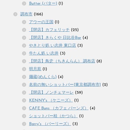
Butter (バター)
(1)
調布市
(166)
アウーの王国
(1)
【閉店】カフェリッチ
(25)
【閉店】きらくや 日比谷Bar
(4)
やきとり処 い志井 東口店
(3)
牛たん処 い志井
(3)
【閉店】鳥赱（ちきんらん） 調布店
(8)
明月苑
(1)
麺蔵(めんくら)
(4)
名前の無いショットバー[東京都調布市]
(2)
【閉店】ノンチェマーレ
(59)
KENNY's （ケニーズ）
(1)
CAFE Buns （カフェ バーンズ）
(4)
ショットバー桂（かつら）
(1)
Barry's （バーリーズ）
(3)