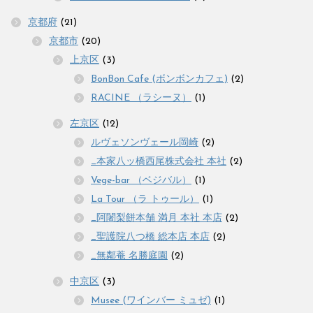
京都府
(21)
京都市
(20)
上京区
(3)
BonBon Cafe (ボンボンカフェ)
(2)
RACINE （ラシーヌ）
(1)
左京区
(12)
ルヴェソンヴェール岡崎
(2)
_本家八ッ橋西尾株式会社 本社
(2)
Vege-bar （ベジバル）
(1)
La Tour （ラ トゥール）
(1)
_阿闍梨餅本舗 満月 本社 本店
(2)
_聖護院八つ橋 総本店 本店
(2)
_無鄰菴 名勝庭園
(2)
中京区
(3)
Musee (ワインバー ミュゼ)
(1)