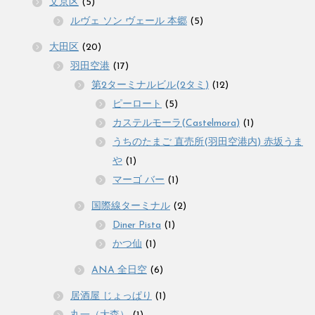
文京区
(5)
ルヴェ ソン ヴェール 本郷
(5)
大田区
(20)
羽田空港
(17)
第2ターミナルビル(2タミ)
(12)
ピーロート
(5)
カステルモーラ(Castelmora)
(1)
うちのたまご 直売所(羽田空港内) 赤坂うま
や
(1)
マーゴ バー
(1)
国際線ターミナル
(2)
Diner Pista
(1)
かつ仙
(1)
ANA 全日空
(6)
居酒屋 じょっぱり
(1)