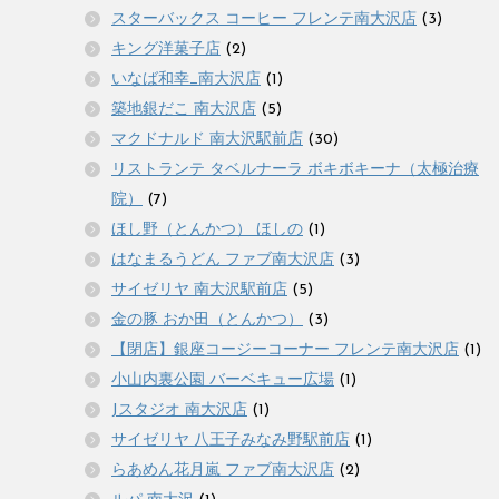
スターバックス コーヒー フレンテ南大沢店
(3)
キング洋菓子店
(2)
いなば和幸_南大沢店
(1)
築地銀だこ 南大沢店
(5)
マクドナルド 南大沢駅前店
(30)
リストランテ タベルナーラ ボキボキーナ（太極治療
院）
(7)
ほし野（とんかつ） ほしの
(1)
はなまるうどん ファブ南大沢店
(3)
サイゼリヤ 南大沢駅前店
(5)
金の豚 おか田（とんかつ）
(3)
【閉店】銀座コージーコーナー フレンテ南大沢店
(1)
小山内裏公園 バーベキュー広場
(1)
Jスタジオ 南大沢店
(1)
サイゼリヤ 八王子みなみ野駅前店
(1)
らあめん花月嵐 ファブ南大沢店
(2)