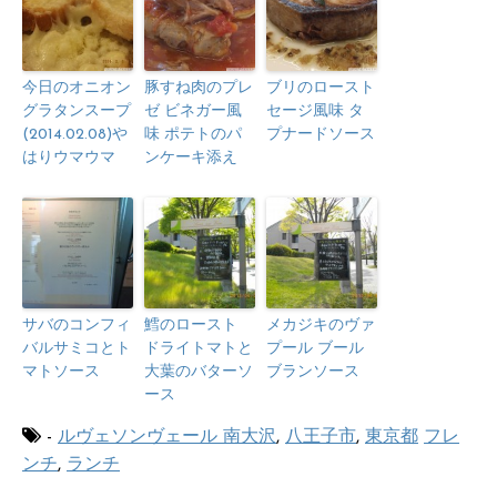
今日のオニオン
豚すね肉のプレ
ブリのロースト
グラタンスープ
ゼ ビネガー風
セージ風味 タ
(2014.02.08)や
味 ポテトのパ
プナードソース
はりウマウマ
ンケーキ添え
サバのコンフィ
鱈のロースト
メカジキのヴァ
バルサミコとト
ドライトマトと
プール ブール
マトソース
大葉のバターソ
ブランソース
ース
-
ルヴェソンヴェール 南大沢
,
八王子市
,
東京都
フレ
ンチ
,
ランチ