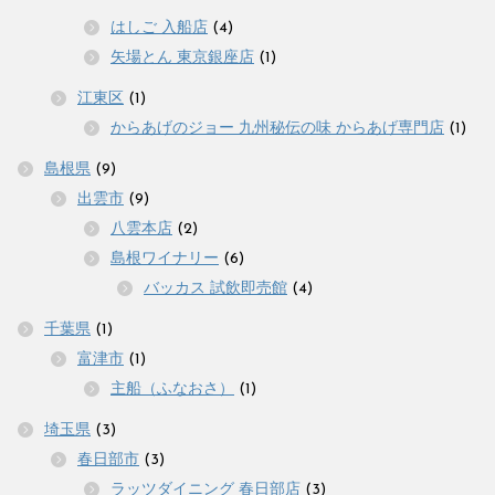
はしご 入船店
(4)
矢場とん 東京銀座店
(1)
江東区
(1)
からあげのジョー 九州秘伝の味 からあげ専門店
(1)
島根県
(9)
出雲市
(9)
八雲本店
(2)
島根ワイナリー
(6)
バッカス 試飲即売館
(4)
千葉県
(1)
富津市
(1)
主船（ふなおさ）
(1)
埼玉県
(3)
春日部市
(3)
ラッツダイニング 春日部店
(3)