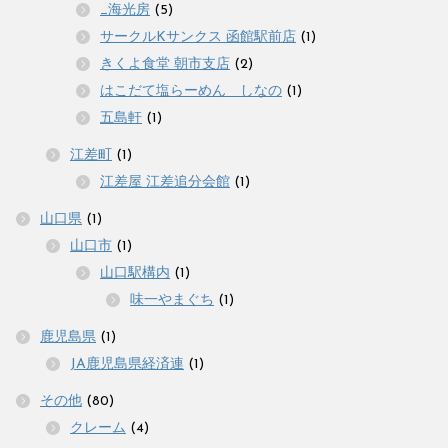
_海光房
(5)
サークルKサンクス 函館駅前店
(1)
きくよ食堂 朝市支店
(2)
はこだて塩らーめん しなの
(1)
五島軒
(1)
江差町
(1)
江差屋 江差追分会館
(1)
山口県
(1)
山口市
(1)
山口駅構内
(1)
味一やまぐち
(1)
鹿児島県
(1)
JA鹿児島県経済連
(1)
その他
(80)
クレーム
(4)