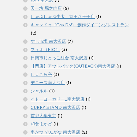
ルパ 南大沢
(1)
天一坊 堀之内店
(5)
しゃぶしゃぶ牛太 京王八王子店
(1)
キャンドゥ（Can Do!） 創作ダイニングレストラン
(2)
すし市場 南大沢店
(7)
フィオ（FIO）
(4)
日南市じとっこ組合 南大沢店
(1)
【閉店】アウトバック(OUTBACK)南大沢店
(1)
しょこら亭
(3)
デニーズ南大沢店
(1)
シャルル
(3)
イトーヨーカドー_南大沢店
(1)
CURRY STAND 南大沢店
(1)
首都大学東京
(1)
和食まかど
(1)
串かつ でんがな 南大沢店
(2)