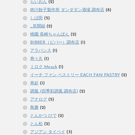
らいおん
(2)
肉汁餃子製作所 ダンダダン酒場 調布店
(8)
しば田
(5)
_見聞録
(2)
桃園 長崎ちゃんぽん
(2)
BIBBER（ビバー）調布店
(1)
アラパンス
(1)
寿々久
(1)
ミロク Mirock
(1)
イーチ ファン ペストリー EACH FAN PASTRY
(2)
寿起
(1)
調風 (四季彩調風 調布店)
(2)
アナログ
(5)
鳥勝
(2)
とんかつ ひで
(2)
とん松
(2)
アジアン タイペイ
(3)