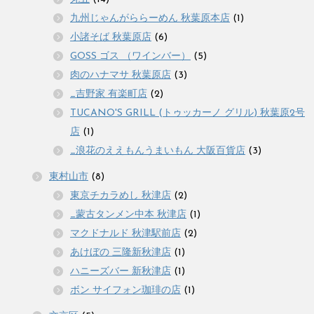
九州じゃんがららーめん 秋葉原本店
(1)
小諸そば 秋葉原店
(6)
GOSS ゴス （ワインバー）
(5)
肉のハナマサ 秋葉原店
(3)
_吉野家 有楽町店
(2)
TUCANO'S GRILL (トゥッカーノ グリル) 秋葉原2号
店
(1)
_浪花のええもんうまいもん 大阪百貨店
(3)
東村山市
(8)
東京チカラめし 秋津店
(2)
_蒙古タンメン中本 秋津店
(1)
マクドナルド 秋津駅前店
(2)
あけぼの 三隆新秋津店
(1)
ハニーズバー 新秋津店
(1)
ボン サイフォン珈琲の店
(1)