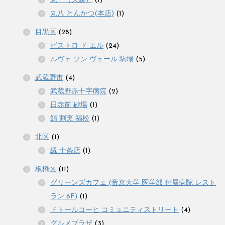
丸一（大森）
(1)
丸八 とんかつ(本店)
(1)
目黒区
(28)
ビストロ ド エル
(24)
ルヴェ ソン ヴェール 駒場
(5)
武蔵野市
(4)
武蔵野赤十字病院
(2)
日赤前 砂場
(1)
鮨 割烹 福松
(1)
北区
(1)
縁 十条店
(1)
板橋区
(11)
グリーンズカフェ (帝京大学 医学部 付属病院 レスト
ラン 6F)
(1)
ドトールコーヒ コミュニティストリート
(4)
グルメプラザ
(3)