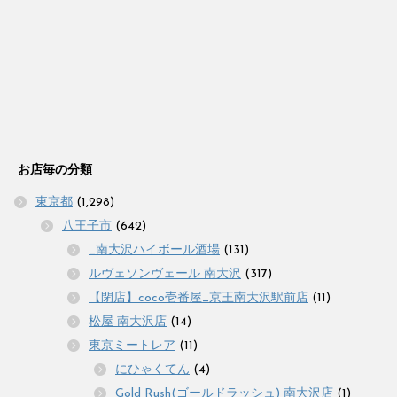
お店毎の分類
東京都
(1,298)
八王子市
(642)
_南大沢ハイボール酒場
(131)
ルヴェソンヴェール 南大沢
(317)
【閉店】coco壱番屋_京王南大沢駅前店
(11)
松屋 南大沢店
(14)
東京ミートレア
(11)
にひゃくてん
(4)
Gold Rush(ゴールドラッシュ) 南大沢店
(1)