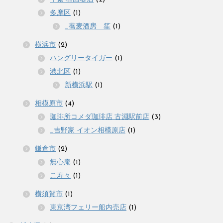
多摩区
(1)
_蕎麦酒房 笙
(1)
横浜市
(2)
ハングリータイガー
(1)
港北区
(1)
新横浜駅
(1)
相模原市
(4)
珈琲所コメダ珈琲店 古淵駅前店
(3)
_吉野家 イオン相模原店
(1)
鎌倉市
(2)
無心庵
(1)
こ寿々
(1)
横須賀市
(1)
東京湾フェリー船内売店
(1)