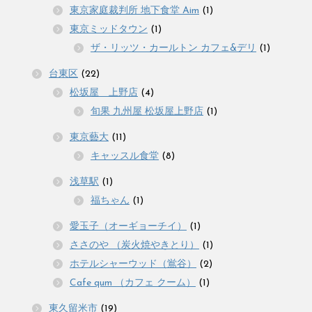
東京家庭裁判所 地下食堂 Aim
(1)
東京ミッドタウン
(1)
ザ・リッツ・カールトン カフェ&デリ
(1)
台東区
(22)
松坂屋 上野店
(4)
旬果 九州屋 松坂屋上野店
(1)
東京藝大
(11)
キャッスル食堂
(8)
浅草駅
(1)
福ちゃん
(1)
愛玉子（オーギョーチイ）
(1)
ささのや （炭火焼やきとり）
(1)
ホテルシャーウッド（鴬谷）
(2)
Cafe qum （カフェ クーム）
(1)
東久留米市
(19)