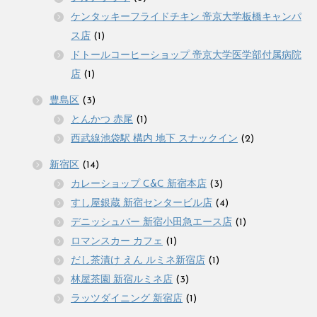
ケンタッキーフライドチキン 帝京大学板橋キャンパ
ス店
(1)
ドトールコーヒーショップ 帝京大学医学部付属病院
店
(1)
豊島区
(3)
とんかつ 赤尾
(1)
西武線池袋駅 構内 地下 スナックイン
(2)
新宿区
(14)
カレーショップ C&C 新宿本店
(3)
すし屋銀蔵 新宿センタービル店
(4)
デニッシュバー 新宿小田急エース店
(1)
ロマンスカー カフェ
(1)
だし茶漬け えん ルミネ新宿店
(1)
林屋茶園 新宿ルミネ店
(3)
ラッツダイニング 新宿店
(1)