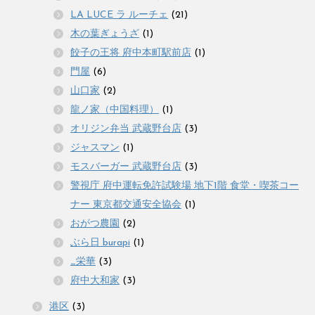
LA LUCE ラ ルーチェ
(21)
木の葉ぎょうざ
(1)
餃子の王将 府中本町駅前店
(1)
門屋
(6)
山口家
(2)
龍ノ家（中国料理）
(1)
オリジン弁当 武蔵野台店
(3)
ジャスマン
(1)
モスバーガー 武蔵野台店
(3)
警視庁 府中運転免許試験場 地下1階 食堂・喫茶コー
ナー 東京都交通安全協会
(1)
おがつ農園
(2)
ぶら日 burapi
(1)
_栄華
(3)
府中大和家
(3)
港区
(3)