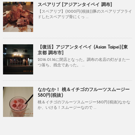
スペアリブ [アジアンタイペイ 調布]
【スペアリブ】(1000円(税抜))豚のスペアリブフライ
ドしたスペアリブ骨にくっ ...
【復活】アジアンタイペイ (Asian Taipei)[東
京都 調布市]
2016.01.16に閉店となった。調布の名店の灯がまた一
つ落ち、残念であった。 ...
なかなか！ 桃＆イチゴのフルーツスムージー
580円(税抜)
桃＆イチゴのフルーツスムージー580円(税抜)なかな
か、いける！スムージーなので ...