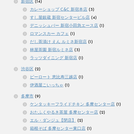
新宿区
(14)
カレーショップ C&C 新宿本店
(3)
すし屋銀蔵 新宿センタービル店
(4)
デニッシュバー 新宿小田急エース店
(1)
ロマンスカー カフェ
(1)
だし茶漬け えん ルミネ新宿店
(1)
林屋茶園 新宿ルミネ店
(3)
ラッツダイニング 新宿店
(1)
渋谷区
(2)
ピーロート 恵比寿三越店
(1)
伊酒屋こいっちゃ
(1)
多摩市
(9)
ケンタッキーフライドチキン 多摩センター店
(1)
おたふくやるき茶屋 多摩センター店
(2)
エル・ダンジュ【閉店】
(2)
箱根そば 多摩センター東口店
(1)