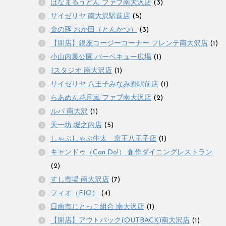
はなまるうどん ファブ南大沢店
(3)
サイゼリヤ 南大沢駅前店
(5)
金の豚 おか田（とんかつ）
(3)
【閉店】銀座コージーコーナー フレンテ南大沢店
(1)
小山内裏公園 バーベキュー広場
(1)
Jスタジオ 南大沢店
(1)
サイゼリヤ 八王子みなみ野駅前店
(1)
らあめん花月嵐 ファブ南大沢店
(2)
ルパ 南大沢
(1)
天一坊 堀之内店
(5)
しゃぶしゃぶ牛太 京王八王子店
(1)
キャンドゥ（Can Do!） 創作ダイニングレストラン
(2)
すし市場 南大沢店
(7)
フィオ（FIO）
(4)
日南市じとっこ組合 南大沢店
(1)
【閉店】アウトバック(OUTBACK)南大沢店
(1)