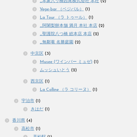
_本家八ッ橋西尾株式会社 本社
(2)
Vege-bar （ベジバル）
(1)
La Tour （ラ トゥール）
(1)
_阿闍梨餅本舗 満月 本社 本店
(2)
_聖護院八つ橋 総本店 本店
(2)
_無鄰菴 名勝庭園
(2)
中京区
(3)
Musee (ワインバー ミュゼ)
(1)
ムッシュいとう
(2)
西京区
(1)
La Colline （ラ コリーヌ）
(1)
宇治市
(1)
きはだ
(1)
香川県
(4)
高松市
(1)