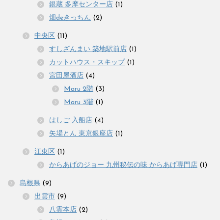
銀蔵 多摩センター店
(1)
畑deきっちん
(2)
中央区
(11)
すしざんまい 築地駅前店
(1)
カットハウス・スキップ
(1)
宮田屋酒店
(4)
Maru 2階
(3)
Maru 3階
(1)
はしご 入船店
(4)
矢場とん 東京銀座店
(1)
江東区
(1)
からあげのジョー 九州秘伝の味 からあげ専門店
(1)
島根県
(9)
出雲市
(9)
八雲本店
(2)