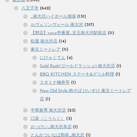
東京都
(1,298)
八王子市
(642)
_南大沢ハイボール酒場
(131)
ルヴェソンヴェール 南大沢
(317)
【閉店】coco壱番屋_京王南大沢駅前店
(11)
松屋 南大沢店
(14)
東京ミートレア
(11)
にひゃくてん
(4)
Gold Rush(ゴールドラッシュ) 南大沢店
(1)
BBQ KITCHEN ステーキ&グリル料理
(1)
スタミナ極丼亭
(1)
New Old Style 肉そば けいすけ 東京ミートレア
店
(1)
中華東秀 南大沢店
(23)
口楽（こうらく）
(3)
おっけい_南大沢本店
(1)
とんかついなば和幸_南大沢
(1)