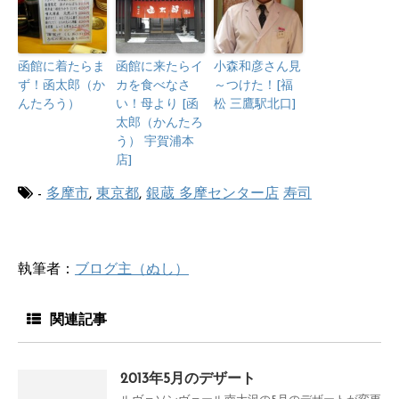
函館に着たらま
函館に来たらイ
小森和彦さん見
ず！函太郎（か
カを食べなさ
～つけた！[福
んたろう）
い！母より [函
松 三鷹駅北口]
太郎（かんたろ
う） 宇賀浦本
店]
-
多摩市
,
東京都
,
銀蔵 多摩センター店
寿司
執筆者：
ブログ主（ぬし）
関連記事
2013年5月のデザート