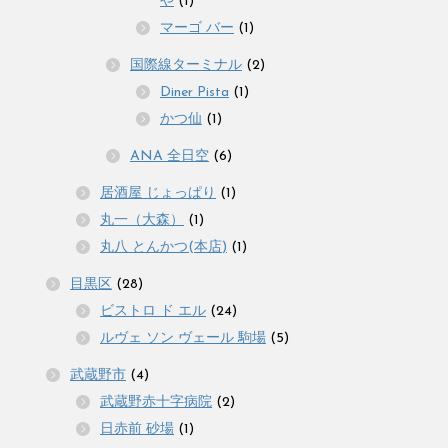
や
(1)
マーゴ バー
(1)
国際線ターミナル
(2)
Diner Pista
(1)
かつ仙
(1)
ANA 全日空
(6)
居酒屋 じょっぱり
(1)
丸一（大森）
(1)
丸八 とんかつ(本店)
(1)
目黒区
(28)
ビストロ ド エル
(24)
ルヴェ ソン ヴェール 駒場
(5)
武蔵野市
(4)
武蔵野赤十字病院
(2)
日赤前 砂場
(1)