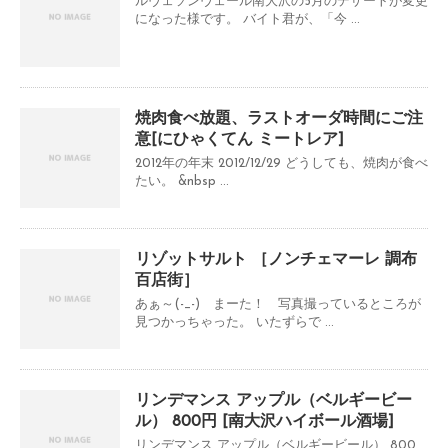
ルヴェソンヴェール南大沢の5月のデザートが変更
になった様です。 バイト君が、「今 ...
焼肉食べ放題、ラストオーダ時間にご注
意[にひゃくてん ミートレア]
2012年の年末 2012/12/29 どうしても、焼肉が食べ
たい。 &nbsp ...
リゾットサルト ［ノンチェマーレ 調布
百店街］
あぁ～(-_-) まーた！ 写真撮っているところが
見つかっちゃった。 いたずらで ...
リンデマンス アップル（ベルギービー
ル） 800円 [南大沢ハイボール酒場]
リンデマンス アップル（ベルギービール） 800