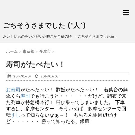
ごちそうさまでした (^人^)
おいしいものをいただいた時こそ至福の時 - ごちそうさまでした.jp -
ホーム
>
東京都
>
多摩市
>
寿司がたべたい！
2014/03/04
2014/03/05
お寿司
がたべた～い！ 酢飯がたべた～い！ 若葉台の無
添くら
寿司
でも行こうと・・・・・・だけど、調布で来
た列車が特急橋本行！ 飛び乗ってしまいました。 下車
するは、多摩センター そういえば、多摩センターで回
転
すし
って知らないなぁ～！ もちろん駅周辺だけ
ど・・・・・・ 勝って知ったる、銀蔵