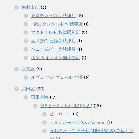
東村山市
(8)
東京チカラめし 秋津店
(2)
_蒙古タンメン中本 秋津店
(1)
マクドナルド 秋津駅前店
(2)
あけぼの 三隆新秋津店
(1)
ハニーズバー 新秋津店
(1)
ボン サイフォン珈琲の店
(1)
文京区
(5)
ルヴェ ソン ヴェール 本郷
(5)
大田区
(20)
羽田空港
(17)
第2ターミナルビル(2タミ)
(12)
ピーロート
(5)
カステルモーラ(Castelmora)
(1)
うちのたまご 直売所(羽田空港内) 赤坂うま