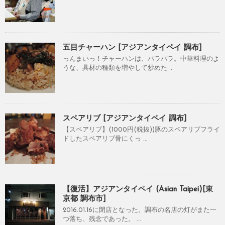
五目チャーハン [アジアンタイペイ 調布]
っんまいっ！チャーハンは、パラパラ。中華料理のよ
うな、具材の種類を増やして炒めた ...
スペアリブ [アジアンタイペイ 調布]
【スペアリブ】(1000円(税抜))豚のスペアリブフライ
ドしたスペアリブ骨にくっ ...
【復活】アジアンタイペイ (Asian Taipei)[東
京都 調布市]
2016.01.16に閉店となった。調布の名店の灯がまた一
つ落ち、残念であった。 ...