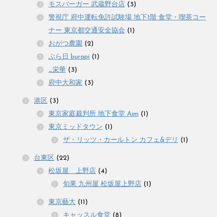
モスバーガー 武蔵野台店
(3)
警視庁 府中運転免許試験場 地下1階 食堂・喫茶コー
ナー 東京都交通安全協会
(1)
おがつ農園
(2)
ぶら日 burapi
(1)
_栄華
(3)
府中大和家
(3)
港区
(3)
東京家庭裁判所 地下食堂 Aim
(1)
東京ミッドタウン
(1)
ザ・リッツ・カールトン カフェ&デリ
(1)
台東区
(22)
松坂屋 上野店
(4)
旬果 九州屋 松坂屋上野店
(1)
東京藝大
(11)
キャッスル食堂
(8)