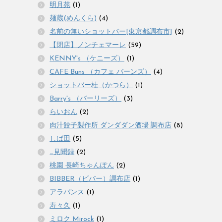
明月苑
(1)
麺蔵(めんくら)
(4)
名前の無いショットバー[東京都調布市]
(2)
【閉店】ノンチェマーレ
(59)
KENNY's （ケニーズ）
(1)
CAFE Buns （カフェ バーンズ）
(4)
ショットバー桂（かつら）
(1)
Barry's （バーリーズ）
(3)
らいおん
(2)
肉汁餃子製作所 ダンダダン酒場 調布店
(8)
しば田
(5)
_見聞録
(2)
桃園 長崎ちゃんぽん
(2)
BIBBER（ビバー）調布店
(1)
アラパンス
(1)
寿々久
(1)
ミロク Mirock
(1)