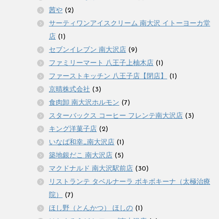
茜や
(2)
サーティワンアイスクリーム 南大沢 イトーヨーカ堂
店
(1)
セブンイレブン 南大沢店
(9)
ファミリーマート 八王子上柚木店
(1)
ファーストキッチン 八王子店【閉店】
(1)
京晴株式会社
(3)
食肉卸 南大沢ホルモン
(7)
スターバックス コーヒー フレンテ南大沢店
(3)
キング洋菓子店
(2)
いなば和幸_南大沢店
(1)
築地銀だこ 南大沢店
(5)
マクドナルド 南大沢駅前店
(30)
リストランテ タベルナーラ ボキボキーナ（太極治療
院）
(7)
ほし野（とんかつ） ほしの
(1)