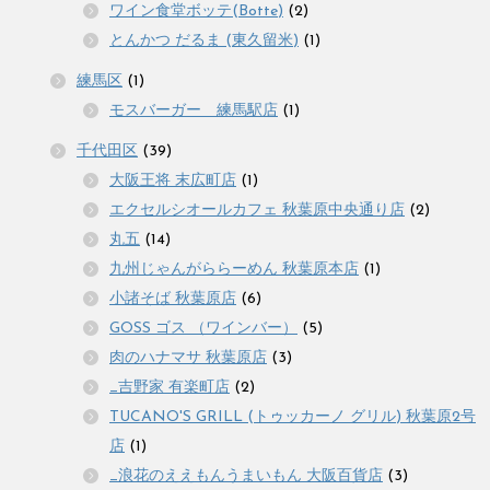
ワイン食堂ボッテ(Botte)
(2)
とんかつ だるま (東久留米)
(1)
練馬区
(1)
モスバーガー 練馬駅店
(1)
千代田区
(39)
大阪王将 末広町店
(1)
エクセルシオールカフェ 秋葉原中央通り店
(2)
丸五
(14)
九州じゃんがららーめん 秋葉原本店
(1)
小諸そば 秋葉原店
(6)
GOSS ゴス （ワインバー）
(5)
肉のハナマサ 秋葉原店
(3)
_吉野家 有楽町店
(2)
TUCANO'S GRILL (トゥッカーノ グリル) 秋葉原2号
店
(1)
_浪花のええもんうまいもん 大阪百貨店
(3)