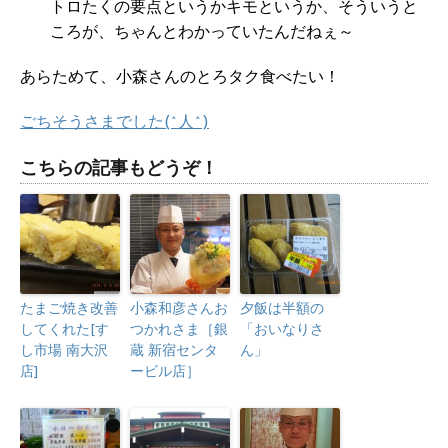
トロたくの要点というかキモというか、そういうと
ころが、ちゃんとわかっていたんだねぇ～
あらためて、小森さんのとろタク食べたい！
ごちそうさまでした(^人^)
こちらの記事もどうぞ！
たまご焼き改善
小森和彦さんお
夕飯は半額の
してくれた[す
つかれさま［銀
「おいなりさ
し市場 南大沢
蔵 新宿センタ
ん」
店]
ービル店］