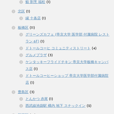
鮨 割烹 福松
(1)
北区
(1)
縁 十条店
(1)
板橋区
(11)
グリーンズカフェ (帝京大学 医学部 付属病院 レスト
ラン 6F)
(1)
ドトールコーヒ コミュニティストリート
(4)
グルメプラザ
(3)
ケンタッキーフライドチキン 帝京大学板橋キャンパ
ス店
(1)
ドトールコーヒーショップ 帝京大学医学部付属病院
店
(1)
豊島区
(3)
とんかつ 赤尾
(1)
西武線池袋駅 構内 地下 スナックイン
(2)