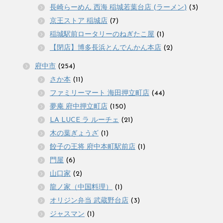
長崎らーめん 西海 稲城若葉台店 (ラーメン)
(3)
京王ストア 稲城店
(7)
稲城駅前ロータリーのねぎたこ屋
(1)
【閉店】博多長浜とんでんかん本店
(2)
府中市
(254)
さか本
(11)
ファミリーマート 海田押立町店
(44)
夢庵 府中押立町店
(150)
LA LUCE ラ ルーチェ
(21)
木の葉ぎょうざ
(1)
餃子の王将 府中本町駅前店
(1)
門屋
(6)
山口家
(2)
龍ノ家（中国料理）
(1)
オリジン弁当 武蔵野台店
(3)
ジャスマン
(1)