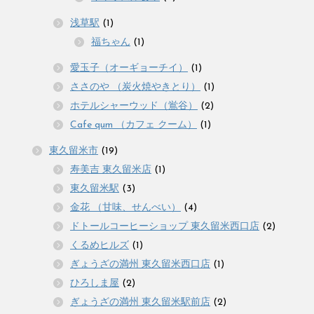
浅草駅
(1)
福ちゃん
(1)
愛玉子（オーギョーチイ）
(1)
ささのや （炭火焼やきとり）
(1)
ホテルシャーウッド（鴬谷）
(2)
Cafe qum （カフェ クーム）
(1)
東久留米市
(19)
寿美吉 東久留米店
(1)
東久留米駅
(3)
金花 （甘味、せんべい）
(4)
ドトールコーヒーショップ 東久留米西口店
(2)
くるめヒルズ
(1)
ぎょうざの満州 東久留米西口店
(1)
ひろしま屋
(2)
ぎょうざの満州 東久留米駅前店
(2)