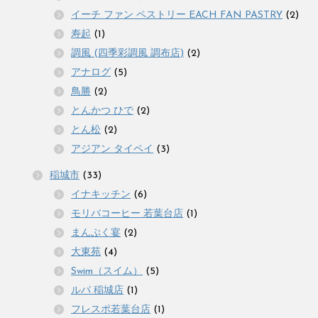
イーチ ファン ペストリー EACH FAN PASTRY
(2)
寿起
(1)
調風 (四季彩調風 調布店)
(2)
アナログ
(5)
鳥勝
(2)
とんかつ ひで
(2)
とん松
(2)
アジアン タイペイ
(3)
稲城市
(33)
イナキッチン
(6)
モリバコーヒー 若葉台店
(1)
まんぷく宴
(2)
大東苑
(4)
Swim（スイム）
(5)
ルパ 稲城店
(1)
フレスポ若葉台店
(1)