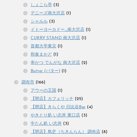
しょこら亭
(3)
デニーズ南大沢店
(1)
シャルル
(3)
イトーヨーカドー_南大沢店
(1)
CURRY STAND 南大沢店
(1)
首都大学東京
(1)
和食まかど
(1)
串かつ でんがな 南大沢店
(2)
Butter (バター)
(1)
調布市
(166)
アウーの王国
(1)
【閉店】カフェリッチ
(25)
【閉店】きらくや 日比谷Bar
(4)
やきとり処 い志井 東口店
(3)
牛たん処 い志井
(3)
【閉店】鳥赱（ちきんらん） 調布店
(8)