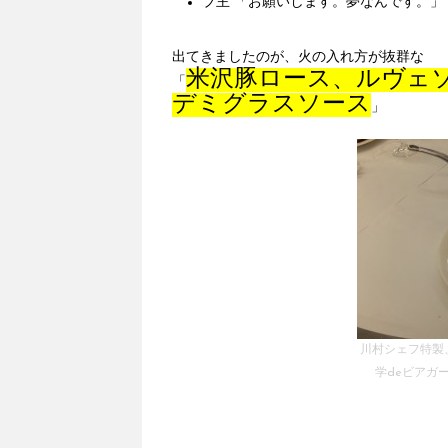
ブ主 「お願いします。夢なんです。」
出てきましたのが、火の入れ方が抜群な
米沢豚ロース、ルヴェ
「
デミグラスソース
」
川村シェフ特製
学deビアガー