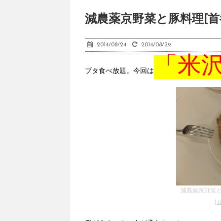
減農薬京野菜と豚料理[首
2014/08/24
2014/08/29
「米
ブタ食べ放題。今回は
減農薬京野菜
［