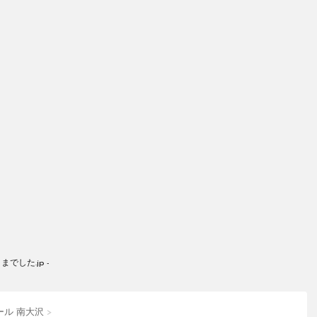
した.jp -
ール 南大沢
>