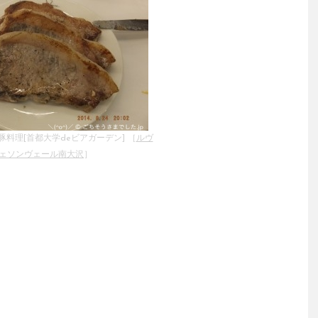
料理[首都大学deビアガーデン] ［
ルヴ
ェソンヴェール南大沢
］