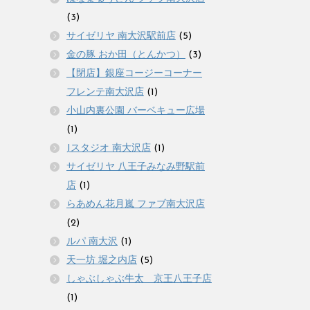
(3)
サイゼリヤ 南大沢駅前店
(5)
金の豚 おか田（とんかつ）
(3)
【閉店】銀座コージーコーナー
フレンテ南大沢店
(1)
小山内裏公園 バーベキュー広場
(1)
Jスタジオ 南大沢店
(1)
サイゼリヤ 八王子みなみ野駅前
店
(1)
らあめん花月嵐 ファブ南大沢店
(2)
ルパ 南大沢
(1)
天一坊 堀之内店
(5)
しゃぶしゃぶ牛太 京王八王子店
(1)