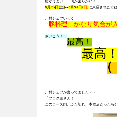
脂がうまい！ 肉が柔らかい！
8月23日(
土
)
or
8月24日(
日
)
に来店された方
川村シェフいわく
豚料理、かなり気合が
「
さいこう！
最高！
最高
(
川村シェフが言ってました・・・
「ブログ主さん！
このロース肉、ふた切れ、本郷店だったら6