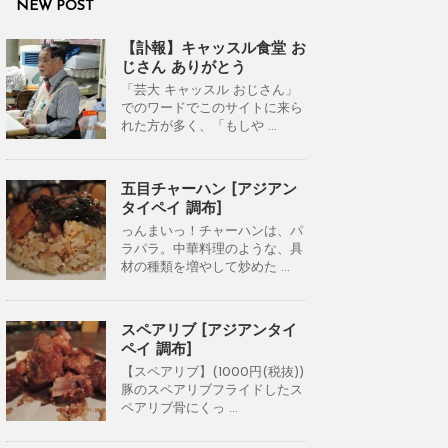
NEW POST
【訃報】キャッスル食堂 お
じさん ありがとう
「芸大 キャッスル おじさん」
でのワードでこのサイトに来ら
れた方が多く、「もしや ...
五目チャーハン [アジアン
タイペイ 調布]
っんまいっ！チャーハンは、パ
ラパラ。中華料理のような、具
材の種類を増やして炒めた ...
スペアリブ [アジアンタイ
ペイ 調布]
【スペアリブ】(1000円(税抜))
豚のスペアリブフライドしたス
ペアリブ骨にくっ ...