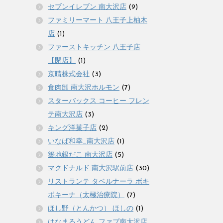
セブンイレブン 南大沢店
(9)
ファミリーマート 八王子上柚木
店
(1)
ファーストキッチン 八王子店
【閉店】
(1)
京晴株式会社
(3)
食肉卸 南大沢ホルモン
(7)
スターバックス コーヒー フレン
テ南大沢店
(3)
キング洋菓子店
(2)
いなば和幸_南大沢店
(1)
築地銀だこ 南大沢店
(5)
マクドナルド 南大沢駅前店
(30)
リストランテ タベルナーラ ボキ
ボキーナ（太極治療院）
(7)
ほし野（とんかつ） ほしの
(1)
はなまるうどん ファブ南大沢店