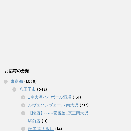
お店毎の分類
東京都
(1,298)
八王子市
(642)
_南大沢ハイボール酒場
(131)
ルヴェソンヴェール 南大沢
(317)
【閉店】coco壱番屋_京王南大沢
駅前店
(11)
松屋 南大沢店
(14)