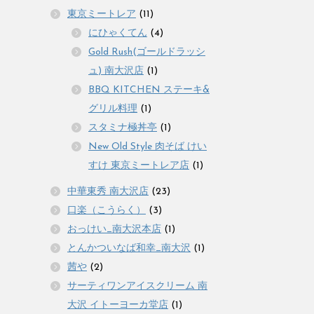
東京ミートレア
(11)
にひゃくてん
(4)
Gold Rush(ゴールドラッシ
ュ) 南大沢店
(1)
BBQ KITCHEN ステーキ&
グリル料理
(1)
スタミナ極丼亭
(1)
New Old Style 肉そば けい
すけ 東京ミートレア店
(1)
中華東秀 南大沢店
(23)
口楽（こうらく）
(3)
おっけい_南大沢本店
(1)
とんかついなば和幸_南大沢
(1)
茜や
(2)
サーティワンアイスクリーム 南
大沢 イトーヨーカ堂店
(1)