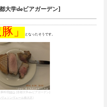
都大学deビアガーデン]
沢豚」
となったそうです。
と豚料理
BBQ
[首都大学deビアガーデン]
ルヴェソンヴェール南大沢
］