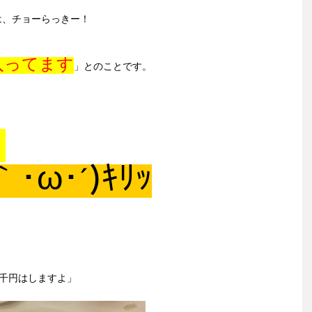
は、チョーらっきー！
入ってます
」とのことです。
！
｀･ω･´)ｷﾘｯ
千円はしますよ」