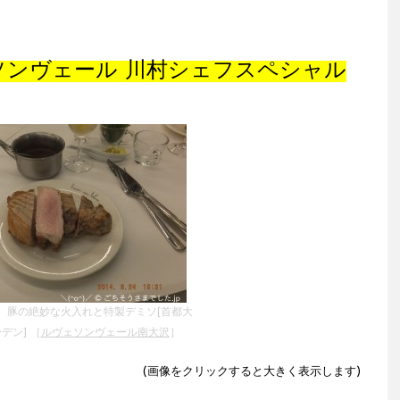
ソンヴェール 川村シェフスペシャル
、豚の絶妙な火入れと特製デミソ[首都大
デン] ［
ルヴェソンヴェール南大沢
］
(画像をクリックすると大きく表示します)