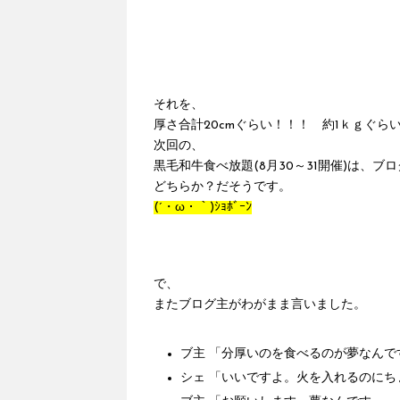
それを、
厚さ合計20cmぐらい！！！ 約1ｋｇぐ
次回の、
黒毛和牛食べ放題(8月30～31開催)は、
どちらか？だそうです。
(´・ω・｀)ｼｮﾎﾞｰﾝ
で、
またブログ主がわがまま言いました。
ブ主 「分厚いのを食べるのが夢なん
シェ 「いいですよ。火を入れるのに