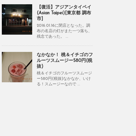
【復活】アジアンタイペイ
(Asian Taipei)[東京都 調布
市]
2016.01.16に閉店となった。調
布の名店の灯がまた一つ落ち、
残念であった。 ...
なかなか！ 桃＆イチゴのフ
ルーツスムージー580円(税
抜)
桃＆イチゴのフルーツスムージ
ー580円(税抜)なかなか、いけ
る！スムージーなので ...