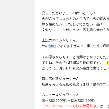
見てくださいよ。この赤いところ！
火が入ってちょっとのところで、火の進み
豚を極めたシェフでしかできない一品！
文句なし！ 川村シェフに豚を語らせたら
上記のスペシャリティ、
外の
BBQ
ではできませんって事で、中の調
その厚さからちょっと時間がかかりました
でもね。その待ち時間は至福の時です。
♪
だってね、おいしいものが絶対に出てくる
口に広がるジューシーさ！
脂身から出る元気の素のうま味！最高で
ムニュー＆ジュワ～ァと、
食べ放題3000円＋飲み放題1500円
「
パスペールエールも飲み放題付き
」は、