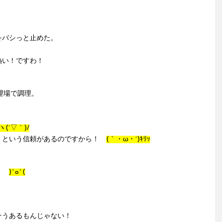
をバシっと止めた。
熱い！ですわ！
理場で調理。
。
ヽ(´▽｀)/
！という信頼があるのですから！
(｀・ω・´)ｷﾘｯ
す。
)^o^(
そうあるもんじゃない！