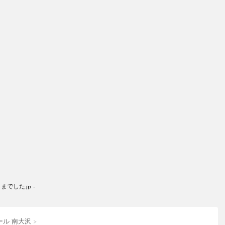
した.jp -
ール 南大沢
>