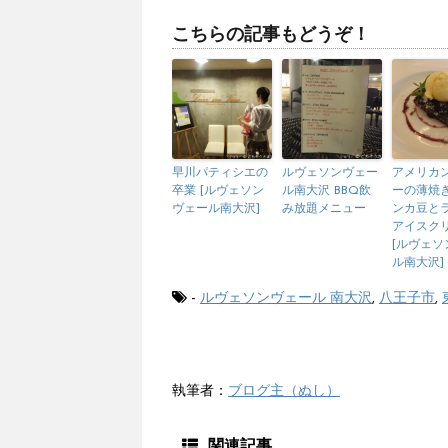
こちらの記事もどうぞ！
早川パティシエの
ルヴェソンヴェー
アメリカ
卒業 [ルヴェソン
ル南大沢 BBQ飲
ーの薄焼き
ヴェール南大沢]
み放題メニュー
ンカ豆と
アイスク
[ルヴェソ
ル南大沢]
-
ルヴェソンヴェール 南大沢
,
八王子市
,
執筆者：
ブログ主（ぬし）
関連記事