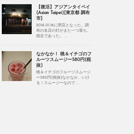
【復活】アジアンタイペイ
(Asian Taipei)[東京都 調布
市]
2016.01.16に閉店となった。調
布の名店の灯がまた一つ落ち、
残念であった。 ...
なかなか！ 桃＆イチゴのフ
ルーツスムージー580円(税
抜)
桃＆イチゴのフルーツスムージ
ー580円(税抜)なかなか、いけ
る！スムージーなので ...