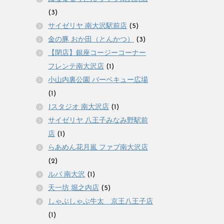
(3)
サイゼリヤ 南大沢駅前店
(5)
金の豚 おか田（とんかつ）
(3)
【閉店】銀座コージーコーナー
フレンテ南大沢店
(1)
小山内裏公園 バーベキュー広場
(1)
Jスタジオ 南大沢店
(1)
サイゼリヤ 八王子みなみ野駅前
店
(1)
らあめん花月嵐 ファブ南大沢店
(2)
ルパ 南大沢
(1)
天一坊 堀之内店
(5)
しゃぶしゃぶ牛太 京王八王子店
(1)