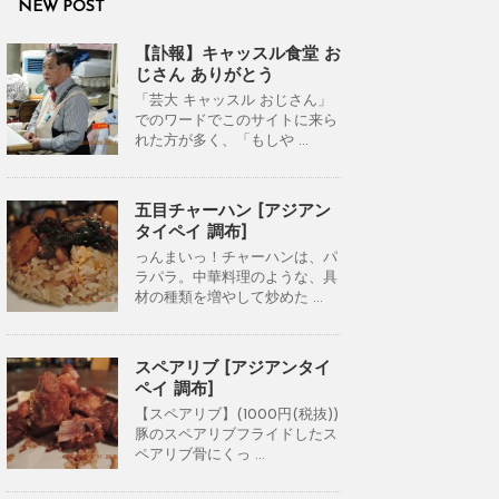
NEW POST
【訃報】キャッスル食堂 お
じさん ありがとう
「芸大 キャッスル おじさん」
でのワードでこのサイトに来ら
れた方が多く、「もしや ...
五目チャーハン [アジアン
タイペイ 調布]
っんまいっ！チャーハンは、パ
ラパラ。中華料理のような、具
材の種類を増やして炒めた ...
スペアリブ [アジアンタイ
ペイ 調布]
【スペアリブ】(1000円(税抜))
豚のスペアリブフライドしたス
ペアリブ骨にくっ ...