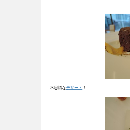
不思議な
デザート
！