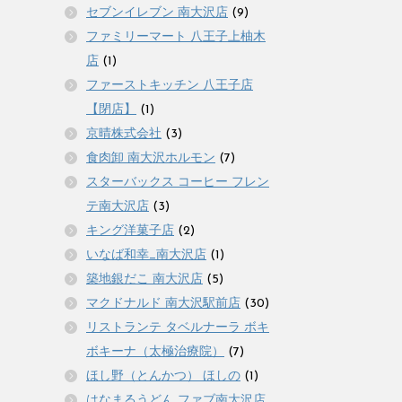
セブンイレブン 南大沢店
(9)
ファミリーマート 八王子上柚木
店
(1)
ファーストキッチン 八王子店
【閉店】
(1)
京晴株式会社
(3)
食肉卸 南大沢ホルモン
(7)
スターバックス コーヒー フレン
テ南大沢店
(3)
キング洋菓子店
(2)
いなば和幸_南大沢店
(1)
築地銀だこ 南大沢店
(5)
マクドナルド 南大沢駅前店
(30)
リストランテ タベルナーラ ボキ
ボキーナ（太極治療院）
(7)
ほし野（とんかつ） ほしの
(1)
はなまるうどん ファブ南大沢店