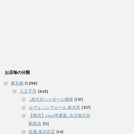
お店毎の分類
東京都
(1,298)
八王子市
(642)
_南大沢ハイボール酒場
(131)
ルヴェソンヴェール 南大沢
(317)
【閉店】coco壱番屋_京王南大沢
駅前店
(11)
松屋 南大沢店
(14)