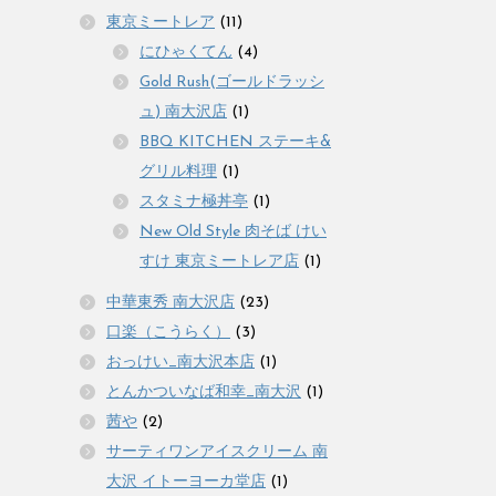
東京ミートレア
(11)
にひゃくてん
(4)
Gold Rush(ゴールドラッシ
ュ) 南大沢店
(1)
BBQ KITCHEN ステーキ&
グリル料理
(1)
スタミナ極丼亭
(1)
New Old Style 肉そば けい
すけ 東京ミートレア店
(1)
中華東秀 南大沢店
(23)
口楽（こうらく）
(3)
おっけい_南大沢本店
(1)
とんかついなば和幸_南大沢
(1)
茜や
(2)
サーティワンアイスクリーム 南
大沢 イトーヨーカ堂店
(1)