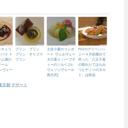
ンチェリ
プリン プリン
土佐小夏のコンポ
FIOのグリーンハ
パイ ト
プリン すりゴマ
ート ヴェルヴェー
ニー４月収穫分で
ラム酒の
プリン
ヌの香り ハーブテ
作った「八王子産
リーム
ィーのソルベ [ル
の取れたてはちみ
ンヴェー
ヴェソンヴェール
つとナッツのタル
南大沢]
ト」は絶品
東京都
デザート