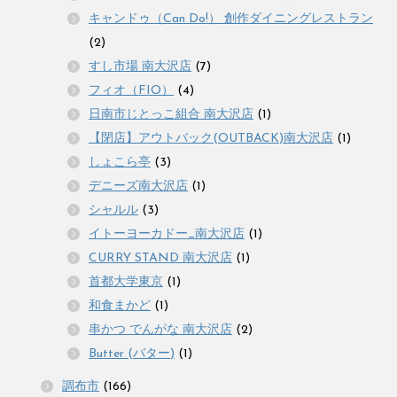
キャンドゥ（Can Do!） 創作ダイニングレストラン
(2)
すし市場 南大沢店
(7)
フィオ（FIO）
(4)
日南市じとっこ組合 南大沢店
(1)
【閉店】アウトバック(OUTBACK)南大沢店
(1)
しょこら亭
(3)
デニーズ南大沢店
(1)
シャルル
(3)
イトーヨーカドー_南大沢店
(1)
CURRY STAND 南大沢店
(1)
首都大学東京
(1)
和食まかど
(1)
串かつ でんがな 南大沢店
(2)
Butter (バター)
(1)
調布市
(166)