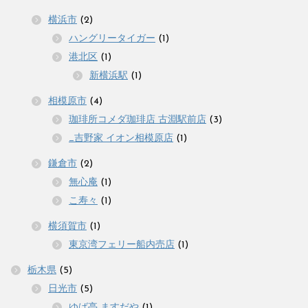
横浜市
(2)
ハングリータイガー
(1)
港北区
(1)
新横浜駅
(1)
相模原市
(4)
珈琲所コメダ珈琲店 古淵駅前店
(3)
_吉野家 イオン相模原店
(1)
鎌倉市
(2)
無心庵
(1)
こ寿々
(1)
横須賀市
(1)
東京湾フェリー船内売店
(1)
栃木県
(5)
日光市
(5)
ゆば亭 ますだや
(1)