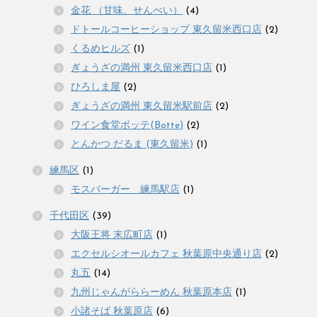
金花 （甘味、せんべい）
(4)
ドトールコーヒーショップ 東久留米西口店
(2)
くるめヒルズ
(1)
ぎょうざの満州 東久留米西口店
(1)
ひろしま屋
(2)
ぎょうざの満州 東久留米駅前店
(2)
ワイン食堂ボッテ(Botte)
(2)
とんかつ だるま (東久留米)
(1)
練馬区
(1)
モスバーガー 練馬駅店
(1)
千代田区
(39)
大阪王将 末広町店
(1)
エクセルシオールカフェ 秋葉原中央通り店
(2)
丸五
(14)
九州じゃんがららーめん 秋葉原本店
(1)
小諸そば 秋葉原店
(6)