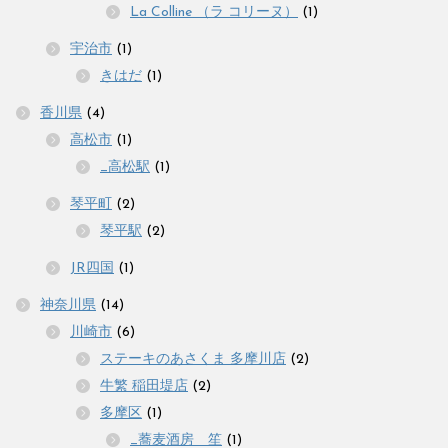
La Colline （ラ コリーヌ）
(1)
宇治市
(1)
きはだ
(1)
香川県
(4)
高松市
(1)
_高松駅
(1)
琴平町
(2)
琴平駅
(2)
JR四国
(1)
神奈川県
(14)
川崎市
(6)
ステーキのあさくま 多摩川店
(2)
牛繁 稲田堤店
(2)
多摩区
(1)
_蕎麦酒房 笙
(1)