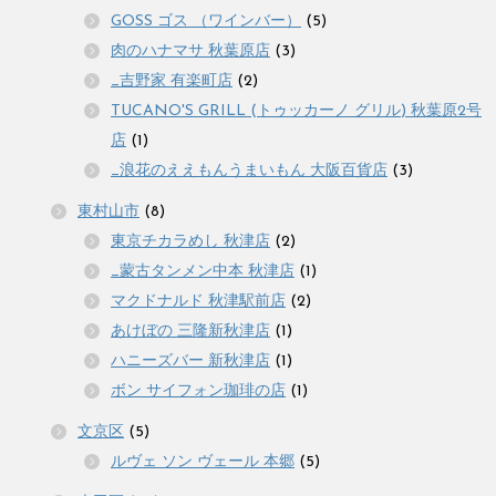
GOSS ゴス （ワインバー）
(5)
肉のハナマサ 秋葉原店
(3)
_吉野家 有楽町店
(2)
TUCANO'S GRILL (トゥッカーノ グリル) 秋葉原2号
店
(1)
_浪花のええもんうまいもん 大阪百貨店
(3)
東村山市
(8)
東京チカラめし 秋津店
(2)
_蒙古タンメン中本 秋津店
(1)
マクドナルド 秋津駅前店
(2)
あけぼの 三隆新秋津店
(1)
ハニーズバー 新秋津店
(1)
ボン サイフォン珈琲の店
(1)
文京区
(5)
ルヴェ ソン ヴェール 本郷
(5)