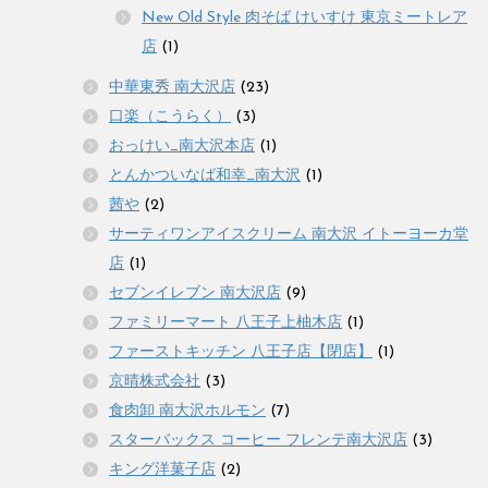
New Old Style 肉そば けいすけ 東京ミートレア
店
(1)
中華東秀 南大沢店
(23)
口楽（こうらく）
(3)
おっけい_南大沢本店
(1)
とんかついなば和幸_南大沢
(1)
茜や
(2)
サーティワンアイスクリーム 南大沢 イトーヨーカ堂
店
(1)
セブンイレブン 南大沢店
(9)
ファミリーマート 八王子上柚木店
(1)
ファーストキッチン 八王子店【閉店】
(1)
京晴株式会社
(3)
食肉卸 南大沢ホルモン
(7)
スターバックス コーヒー フレンテ南大沢店
(3)
キング洋菓子店
(2)