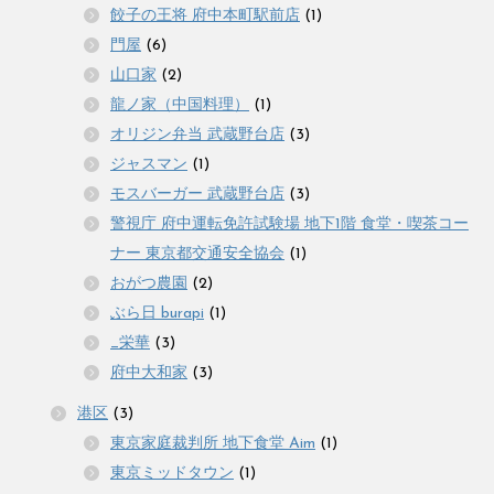
餃子の王将 府中本町駅前店
(1)
門屋
(6)
山口家
(2)
龍ノ家（中国料理）
(1)
オリジン弁当 武蔵野台店
(3)
ジャスマン
(1)
モスバーガー 武蔵野台店
(3)
警視庁 府中運転免許試験場 地下1階 食堂・喫茶コー
ナー 東京都交通安全協会
(1)
おがつ農園
(2)
ぶら日 burapi
(1)
_栄華
(3)
府中大和家
(3)
港区
(3)
東京家庭裁判所 地下食堂 Aim
(1)
東京ミッドタウン
(1)