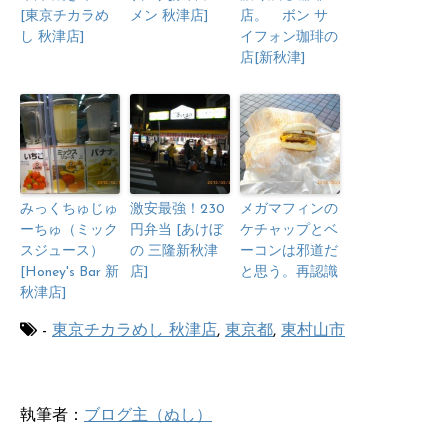
[東京チカラめ
メン 秋津店]
店。 ボン サ
し 秋津店]
イフォン珈琲の
店[新秋津]
みっくちゅじゅ
激安最強！230
メガマフィンの
ーちゅ（ミック
円弁当 [あけぼ
ケチャップとベ
スジュース）
の 三隆新秋津
ーコンは邪道だ
[Honey's Bar 新
店]
と思う。再認識
秋津店]
-
東京チカラめし 秋津店
,
東京都
,
東村山市
執筆者：
ブログ主（ぬし）