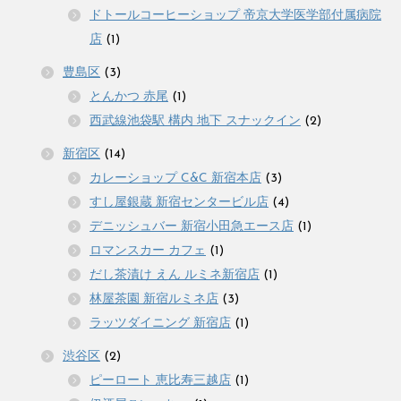
ドトールコーヒーショップ 帝京大学医学部付属病院
店
(1)
豊島区
(3)
とんかつ 赤尾
(1)
西武線池袋駅 構内 地下 スナックイン
(2)
新宿区
(14)
カレーショップ C&C 新宿本店
(3)
すし屋銀蔵 新宿センタービル店
(4)
デニッシュバー 新宿小田急エース店
(1)
ロマンスカー カフェ
(1)
だし茶漬け えん ルミネ新宿店
(1)
林屋茶園 新宿ルミネ店
(3)
ラッツダイニング 新宿店
(1)
渋谷区
(2)
ピーロート 恵比寿三越店
(1)