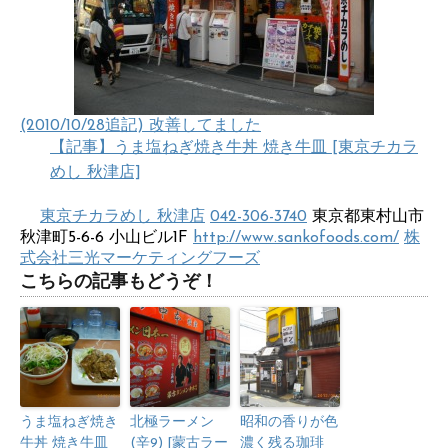
(2010/10/28追記) 改善してました
【記事】うま塩ねぎ焼き牛丼 焼き牛皿 [東京チカラ
めし 秋津店]
東京チカラめし 秋津店
042-306-3740
東京都東村山市
秋津町5-6-6 小山ビル1F
http://www.sankofoods.com/
株
式会社三光マーケティングフーズ
こちらの記事もどうぞ！
うま塩ねぎ焼き
北極ラーメン
昭和の香りが色
牛丼 焼き牛皿
(辛9) [蒙古ラー
濃く残る珈琲