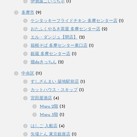
伊酒屋こいっちゃ
(1)
多摩市
(9)
ケンタッキーフライドチキン 多摩センター店
(1)
おたふくやるき茶屋 多摩センター店
(2)
エル・ダンジュ【閉店】
(2)
箱根そば 多摩センター東口店
(1)
銀蔵 多摩センター店
(1)
畑deきっちん
(2)
中央区
(11)
すしざんまい 築地駅前店
(1)
カットハウス・スキップ
(1)
宮田屋酒店
(4)
Maru 2階
(3)
Maru 3階
(1)
はしご 入船店
(4)
矢場とん 東京銀座店
(1)