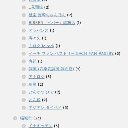
_見聞録
(2)
桃園 長崎ちゃんぽん
(2)
BIBBER（ビバー）調布店
(1)
アラパンス
(1)
寿々久
(1)
ミロク Mirock
(1)
イーチ ファン ペストリー EACH FAN PASTRY
(2)
寿起
(1)
調風 (四季彩調風 調布店)
(2)
アナログ
(5)
鳥勝
(2)
とんかつ ひで
(2)
とん松
(2)
アジアン タイペイ
(3)
稲城市
(33)
イナキッチン
(6)