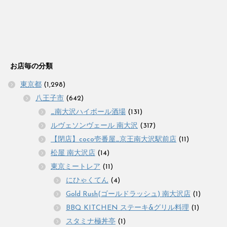
お店毎の分類
東京都
(1,298)
八王子市
(642)
_南大沢ハイボール酒場
(131)
ルヴェソンヴェール 南大沢
(317)
【閉店】coco壱番屋_京王南大沢駅前店
(11)
松屋 南大沢店
(14)
東京ミートレア
(11)
にひゃくてん
(4)
Gold Rush(ゴールドラッシュ) 南大沢店
(1)
BBQ KITCHEN ステーキ&グリル料理
(1)
スタミナ極丼亭
(1)