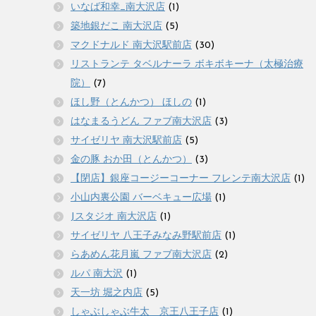
いなば和幸_南大沢店
(1)
築地銀だこ 南大沢店
(5)
マクドナルド 南大沢駅前店
(30)
リストランテ タベルナーラ ボキボキーナ（太極治療
院）
(7)
ほし野（とんかつ） ほしの
(1)
はなまるうどん ファブ南大沢店
(3)
サイゼリヤ 南大沢駅前店
(5)
金の豚 おか田（とんかつ）
(3)
【閉店】銀座コージーコーナー フレンテ南大沢店
(1)
小山内裏公園 バーベキュー広場
(1)
Jスタジオ 南大沢店
(1)
サイゼリヤ 八王子みなみ野駅前店
(1)
らあめん花月嵐 ファブ南大沢店
(2)
ルパ 南大沢
(1)
天一坊 堀之内店
(5)
しゃぶしゃぶ牛太 京王八王子店
(1)