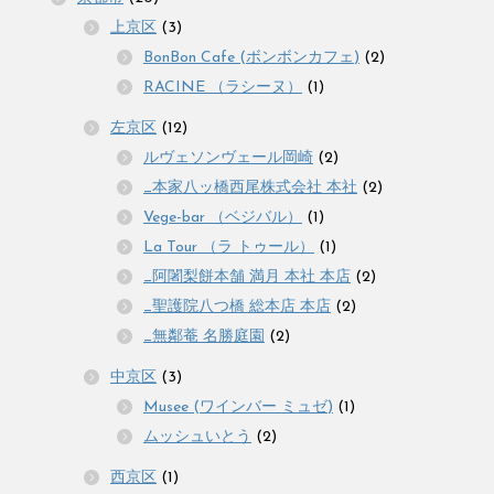
上京区
(3)
BonBon Cafe (ボンボンカフェ)
(2)
RACINE （ラシーヌ）
(1)
左京区
(12)
ルヴェソンヴェール岡崎
(2)
_本家八ッ橋西尾株式会社 本社
(2)
Vege-bar （ベジバル）
(1)
La Tour （ラ トゥール）
(1)
_阿闍梨餅本舗 満月 本社 本店
(2)
_聖護院八つ橋 総本店 本店
(2)
_無鄰菴 名勝庭園
(2)
中京区
(3)
Musee (ワインバー ミュゼ)
(1)
ムッシュいとう
(2)
西京区
(1)