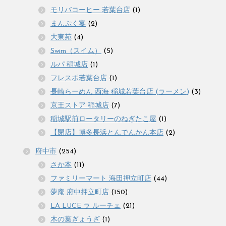
モリバコーヒー 若葉台店
(1)
まんぷく宴
(2)
大東苑
(4)
Swim（スイム）
(5)
ルパ 稲城店
(1)
フレスポ若葉台店
(1)
長崎らーめん 西海 稲城若葉台店 (ラーメン)
(3)
京王ストア 稲城店
(7)
稲城駅前ロータリーのねぎたこ屋
(1)
【閉店】博多長浜とんでんかん本店
(2)
府中市
(254)
さか本
(11)
ファミリーマート 海田押立町店
(44)
夢庵 府中押立町店
(150)
LA LUCE ラ ルーチェ
(21)
木の葉ぎょうざ
(1)