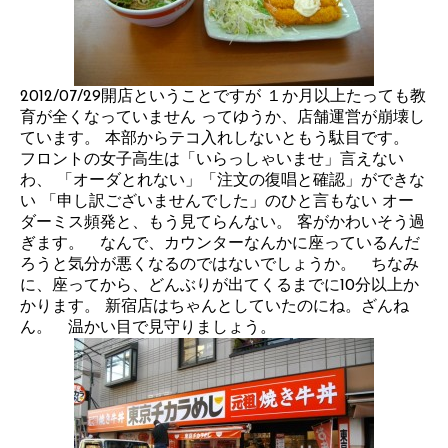
2012/07/29開店ということですが １か月以上たっても教
育が全くなっていません ってゆうか、店舗運営が崩壊し
ています。 本部からテコ入れしないともう駄目です。
フロントの女子高生は「いらっしゃいませ」言えない
わ、 「オーダとれない」「注文の復唱と確認」ができな
い 「申し訳ございませんでした」のひと言もない オー
ダーミス頻発と、もう見てらんない。 客がかわいそう過
ぎます。 なんで、カウンターなんかに座っているんだ
ろうと気分が悪くなるのではないでしょうか。 ちなみ
に、座ってから、どんぶりが出てくるまでに10分以上か
かります。 新宿店はちゃんとしていたのにね。ざんね
ん。 温かい目で見守りましょう。