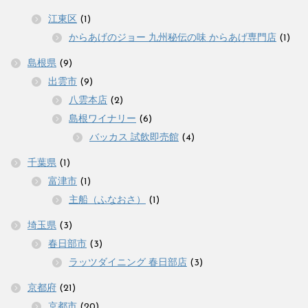
江東区
(1)
からあげのジョー 九州秘伝の味 からあげ専門店
(1)
島根県
(9)
出雲市
(9)
八雲本店
(2)
島根ワイナリー
(6)
バッカス 試飲即売館
(4)
千葉県
(1)
富津市
(1)
主船（ふなおさ）
(1)
埼玉県
(3)
春日部市
(3)
ラッツダイニング 春日部店
(3)
京都府
(21)
京都市
(20)