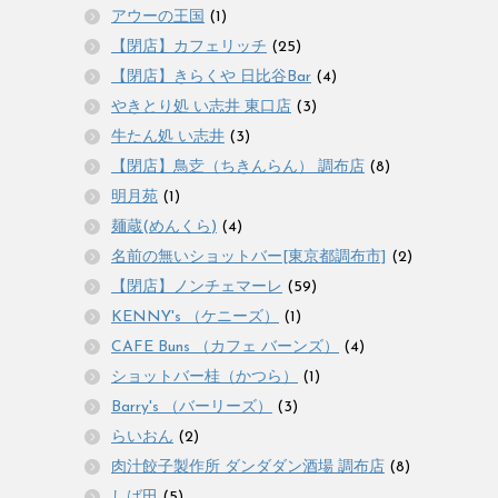
アウーの王国
(1)
【閉店】カフェリッチ
(25)
【閉店】きらくや 日比谷Bar
(4)
やきとり処 い志井 東口店
(3)
牛たん処 い志井
(3)
【閉店】鳥赱（ちきんらん） 調布店
(8)
明月苑
(1)
麺蔵(めんくら)
(4)
名前の無いショットバー[東京都調布市]
(2)
【閉店】ノンチェマーレ
(59)
KENNY's （ケニーズ）
(1)
CAFE Buns （カフェ バーンズ）
(4)
ショットバー桂（かつら）
(1)
Barry's （バーリーズ）
(3)
らいおん
(2)
肉汁餃子製作所 ダンダダン酒場 調布店
(8)
しば田
(5)