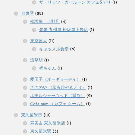
ザ・リッツ・カールトン カフェ&デリ
(1)
台東区
(22)
松坂屋 上野店
(4)
旬果 九州屋 松坂屋上野店
(1)
東京藝大
(11)
キャッスル食堂
(8)
浅草駅
(1)
福ちゃん
(1)
愛玉子（オーギョーチイ）
(1)
ささのや （炭火焼やきとり）
(1)
ホテルシャーウッド（鴬谷）
(2)
Cafe qum （カフェ クーム）
(1)
東久留米市
(19)
寿美吉 東久留米店
(1)
東久留米駅
(3)