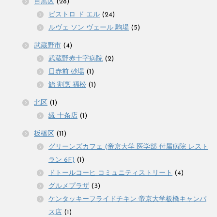
目黒区
(28)
ビストロ ド エル
(24)
ルヴェ ソン ヴェール 駒場
(5)
武蔵野市
(4)
武蔵野赤十字病院
(2)
日赤前 砂場
(1)
鮨 割烹 福松
(1)
北区
(1)
縁 十条店
(1)
板橋区
(11)
グリーンズカフェ (帝京大学 医学部 付属病院 レスト
ラン 6F)
(1)
ドトールコーヒ コミュニティストリート
(4)
グルメプラザ
(3)
ケンタッキーフライドチキン 帝京大学板橋キャンパ
ス店
(1)