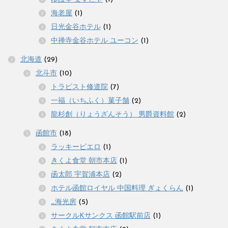
海老屋
(1)
日光金谷ホテル
(1)
中禅寺金谷ホテル ユーコン
(1)
北海道
(29)
北斗市
(10)
トラピスト修道院
(7)
一福（いちふく）菓子舗
(2)
龍杉創（りょうざんそう） 男爵資料館
(2)
函館市
(18)
ラッキーピエロ
(1)
きくよ食堂 朝市本店
(1)
函太郎 宇賀浦本店
(2)
ホテル函館ロイヤル 中国料理 ぎょくらん
(1)
_海光房
(5)
サークルKサンクス 函館駅前店
(1)