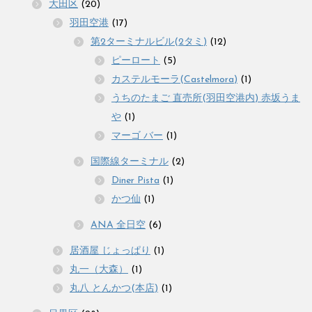
大田区
(20)
羽田空港
(17)
第2ターミナルビル(2タミ)
(12)
ピーロート
(5)
カステルモーラ(Castelmora)
(1)
うちのたまご 直売所(羽田空港内) 赤坂うま
や
(1)
マーゴ バー
(1)
国際線ターミナル
(2)
Diner Pista
(1)
かつ仙
(1)
ANA 全日空
(6)
居酒屋 じょっぱり
(1)
丸一（大森）
(1)
丸八 とんかつ(本店)
(1)