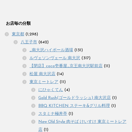
お店毎の分類
東京都
(1,298)
八王子市
(642)
_南大沢ハイボール酒場
(131)
ルヴェソンヴェール 南大沢
(317)
【閉店】coco壱番屋_京王南大沢駅前店
(11)
松屋 南大沢店
(14)
東京ミートレア
(11)
にひゃくてん
(4)
Gold Rush(ゴールドラッシュ) 南大沢店
(1)
BBQ KITCHEN ステーキ&グリル料理
(1)
スタミナ極丼亭
(1)
New Old Style 肉そば けいすけ 東京ミートレア
店
(1)