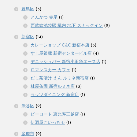
豊島区
(3)
とんかつ 赤尾
(1)
西武線池袋駅 構内 地下 スナックイン
(2)
新宿区
(14)
カレーショップ C&C 新宿本店
(3)
すし屋銀蔵 新宿センタービル店
(4)
デニッシュバー 新宿小田急エース店
(1)
ロマンスカー カフェ
(1)
だし茶漬け えん ルミネ新宿店
(1)
林屋茶園 新宿ルミネ店
(3)
ラッツダイニング 新宿店
(1)
渋谷区
(2)
ピーロート 恵比寿三越店
(1)
伊酒屋こいっちゃ
(1)
多摩市
(9)