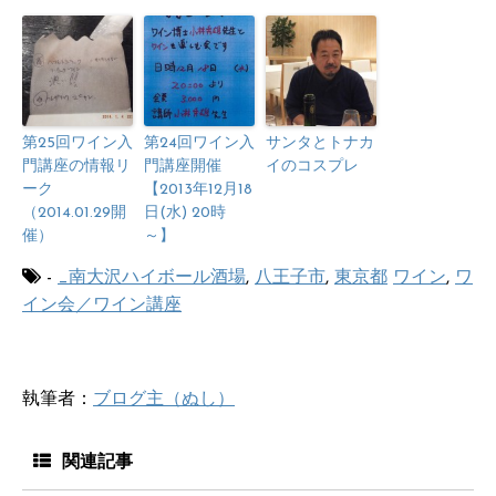
第25回ワイン入
第24回ワイン入
サンタとトナカ
門講座の情報リ
門講座開催
イのコスプレ
ーク
【2013年12月18
（2014.01.29開
日(水) 20時
催）
～】
-
_南大沢ハイボール酒場
,
八王子市
,
東京都
ワイン
,
ワ
イン会／ワイン講座
執筆者：
ブログ主（ぬし）
関連記事