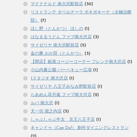
マクドナルド 南大沢駅前店
(30)
リストランテ タベルナーラ ボキボキーナ（太極治療
院）
(7)
ほし野（とんかつ） ほしの
(1)
はなまるうどん ファブ南大沢店
(3)
サイゼリヤ 南大沢駅前店
(5)
金の豚 おか田（とんかつ）
(3)
【閉店】銀座コージーコーナー フレンテ南大沢店
(1)
小山内裏公園 バーベキュー広場
(1)
Jスタジオ 南大沢店
(1)
サイゼリヤ 八王子みなみ野駅前店
(1)
らあめん花月嵐 ファブ南大沢店
(2)
ルパ 南大沢
(1)
天一坊 堀之内店
(5)
しゃぶしゃぶ牛太 京王八王子店
(1)
キャンドゥ（Can Do!） 創作ダイニングレストラン
(2)