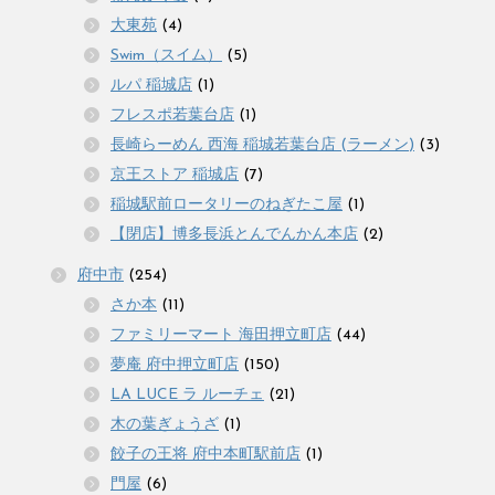
大東苑
(4)
Swim（スイム）
(5)
ルパ 稲城店
(1)
フレスポ若葉台店
(1)
長崎らーめん 西海 稲城若葉台店 (ラーメン)
(3)
京王ストア 稲城店
(7)
稲城駅前ロータリーのねぎたこ屋
(1)
【閉店】博多長浜とんでんかん本店
(2)
府中市
(254)
さか本
(11)
ファミリーマート 海田押立町店
(44)
夢庵 府中押立町店
(150)
LA LUCE ラ ルーチェ
(21)
木の葉ぎょうざ
(1)
餃子の王将 府中本町駅前店
(1)
門屋
(6)