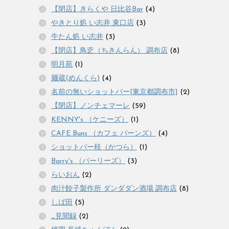
【閉店】きらくや 日比谷Bar
(4)
やきとり処 い志井 東口店
(3)
牛たん処 い志井
(3)
【閉店】鳥赱（ちきんらん） 調布店
(8)
明月苑
(1)
麺蔵(めんくら)
(4)
名前の無いショットバー[東京都調布市]
(2)
【閉店】ノンチェマーレ
(59)
KENNY's （ケニーズ）
(1)
CAFE Buns （カフェ バーンズ）
(4)
ショットバー桂（かつら）
(1)
Barry's （バーリーズ）
(3)
らいおん
(2)
肉汁餃子製作所 ダンダダン酒場 調布店
(8)
しば田
(5)
_見聞録
(2)