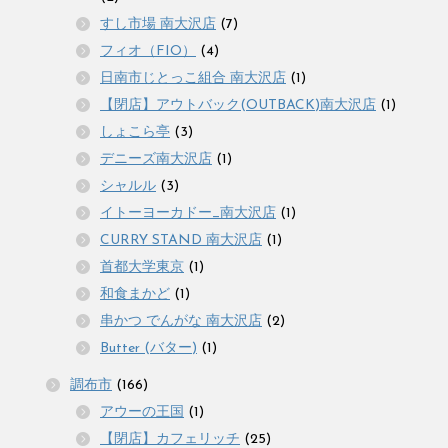
すし市場 南大沢店
(7)
フィオ（FIO）
(4)
日南市じとっこ組合 南大沢店
(1)
【閉店】アウトバック(OUTBACK)南大沢店
(1)
しょこら亭
(3)
デニーズ南大沢店
(1)
シャルル
(3)
イトーヨーカドー_南大沢店
(1)
CURRY STAND 南大沢店
(1)
首都大学東京
(1)
和食まかど
(1)
串かつ でんがな 南大沢店
(2)
Butter (バター)
(1)
調布市
(166)
アウーの王国
(1)
【閉店】カフェリッチ
(25)