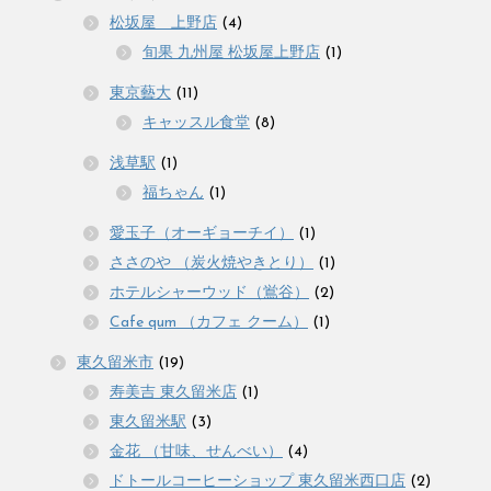
松坂屋 上野店
(4)
旬果 九州屋 松坂屋上野店
(1)
東京藝大
(11)
キャッスル食堂
(8)
浅草駅
(1)
福ちゃん
(1)
愛玉子（オーギョーチイ）
(1)
ささのや （炭火焼やきとり）
(1)
ホテルシャーウッド（鴬谷）
(2)
Cafe qum （カフェ クーム）
(1)
東久留米市
(19)
寿美吉 東久留米店
(1)
東久留米駅
(3)
金花 （甘味、せんべい）
(4)
ドトールコーヒーショップ 東久留米西口店
(2)