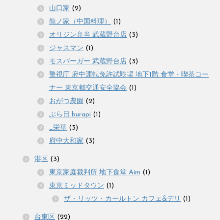
山口家
(2)
龍ノ家（中国料理）
(1)
オリジン弁当 武蔵野台店
(3)
ジャスマン
(1)
モスバーガー 武蔵野台店
(3)
警視庁 府中運転免許試験場 地下1階 食堂・喫茶コー
ナー 東京都交通安全協会
(1)
おがつ農園
(2)
ぶら日 burapi
(1)
_栄華
(3)
府中大和家
(3)
港区
(3)
東京家庭裁判所 地下食堂 Aim
(1)
東京ミッドタウン
(1)
ザ・リッツ・カールトン カフェ&デリ
(1)
台東区
(22)