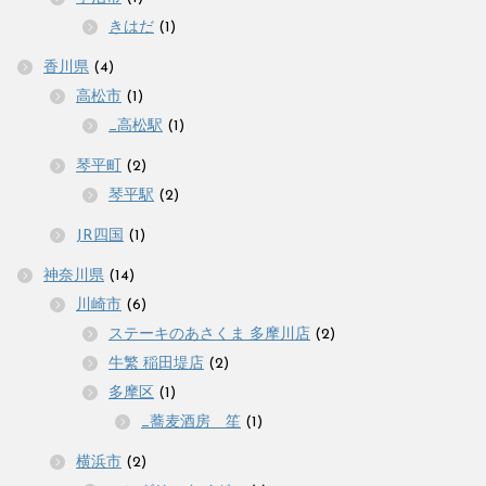
きはだ
(1)
香川県
(4)
高松市
(1)
_高松駅
(1)
琴平町
(2)
琴平駅
(2)
JR四国
(1)
神奈川県
(14)
川崎市
(6)
ステーキのあさくま 多摩川店
(2)
牛繁 稲田堤店
(2)
多摩区
(1)
_蕎麦酒房 笙
(1)
横浜市
(2)