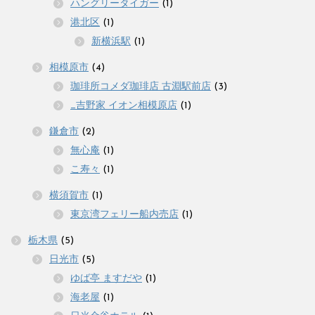
ハングリータイガー
(1)
港北区
(1)
新横浜駅
(1)
相模原市
(4)
珈琲所コメダ珈琲店 古淵駅前店
(3)
_吉野家 イオン相模原店
(1)
鎌倉市
(2)
無心庵
(1)
こ寿々
(1)
横須賀市
(1)
東京湾フェリー船内売店
(1)
栃木県
(5)
日光市
(5)
ゆば亭 ますだや
(1)
海老屋
(1)