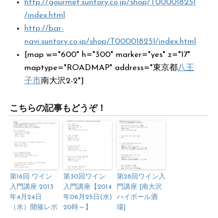
http://gourmet.suntory.co.jp/shop/T000018251
/index.html
http://bar-
navi.suntory.co.jp/shop/T000018251/index.html
[map w="600" h="300" marker="yes" z="17"
maptype="ROADMAP" address="東京都
八王
子市
南大沢2-2"]
こちらの記事もどうぞ！
第16回 ワイン
第30回ワイン
第28回ワイン入
入門講座 2013
入門講座【2014
門講座 [南大沢
年4月24日
年06月25日(水)
ハイボール酒
（水）開催レポ
20時～】
場]