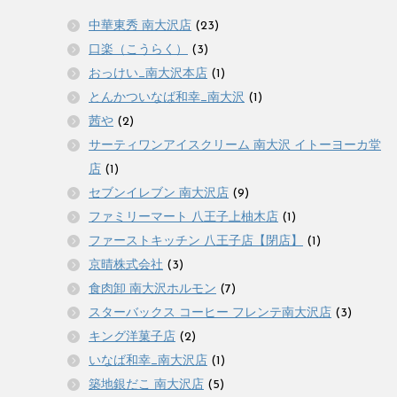
中華東秀 南大沢店
(23)
口楽（こうらく）
(3)
おっけい_南大沢本店
(1)
とんかついなば和幸_南大沢
(1)
茜や
(2)
サーティワンアイスクリーム 南大沢 イトーヨーカ堂
店
(1)
セブンイレブン 南大沢店
(9)
ファミリーマート 八王子上柚木店
(1)
ファーストキッチン 八王子店【閉店】
(1)
京晴株式会社
(3)
食肉卸 南大沢ホルモン
(7)
スターバックス コーヒー フレンテ南大沢店
(3)
キング洋菓子店
(2)
いなば和幸_南大沢店
(1)
築地銀だこ 南大沢店
(5)