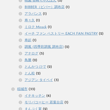
桃園 長崎ちゃんぽん
(2)
BIBBER（ビバー）調布店
(1)
アラパンス
(1)
寿々久
(1)
ミロク Mirock
(1)
イーチ ファン ペストリー EACH FAN PASTRY
(2)
寿起
(1)
調風 (四季彩調風 調布店)
(2)
アナログ
(5)
鳥勝
(2)
とんかつ ひで
(2)
とん松
(2)
アジアン タイペイ
(3)
稲城市
(33)
イナキッチン
(6)
モリバコーヒー 若葉台店
(1)
まんぷく宴
(2)