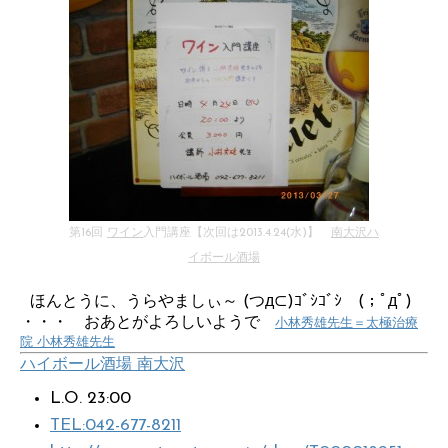
第16回
ワイン
入門講座【次回は2013.4.24(水)】
南大沢ハ
イボール酒場
ほんとうに、うらやましぃ～ (つд⊂)ｺﾞｼｺﾞｼ (；ﾟдﾟ)
・・・ おあとがよろしいようで
小林秀雄先生＝太極治療
院 小林秀雄先生
ハイボール酒場 南大沢
L.O. 23:00
TEL:042-677-8211