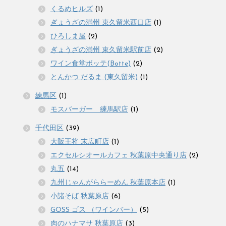
くるめヒルズ
(1)
ぎょうざの満州 東久留米西口店
(1)
ひろしま屋
(2)
ぎょうざの満州 東久留米駅前店
(2)
ワイン食堂ボッテ(Botte)
(2)
とんかつ だるま (東久留米)
(1)
練馬区
(1)
モスバーガー 練馬駅店
(1)
千代田区
(39)
大阪王将 末広町店
(1)
エクセルシオールカフェ 秋葉原中央通り店
(2)
丸五
(14)
九州じゃんがららーめん 秋葉原本店
(1)
小諸そば 秋葉原店
(6)
GOSS ゴス （ワインバー）
(5)
肉のハナマサ 秋葉原店
(3)