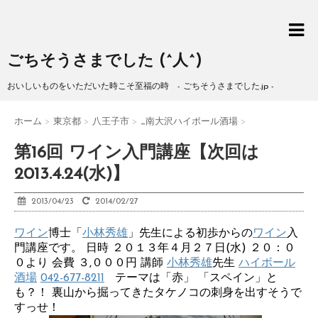
ごちそうさまでした (^人^)
おいしいものをいただいた時こそ至福の時 - ごちそうさまでした.jp -
ホーム
>
東京都
>
八王子市
>
_南大沢ハイボール酒場
>
第16回 ワイン入門講座【次回は
2013.4.24(水)】
2013/04/23
2014/02/27
ワイン
博士「
小林秀雄
」先生による初歩からの
ワイン
入
門講座です。 日時 ２０１３年４月２７日(水) ２０：０
０より 会費 ３,０００円 講師
小林秀雄
先生
ハイボール
酒場
042-677-8211
テーマは「赤」 「スペイン」と
も？！ 裏山から掘ってきたタケノコの刺身を出すそうで
すっせ！