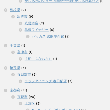
からあげのジョー 九州秘伝の味 からあげ専門店
(1)
島根県
(9)
出雲市
(9)
八雲本店
(2)
島根ワイナリー
(6)
バッカス 試飲即売館
(4)
千葉県
(1)
富津市
(1)
主船（ふなおさ）
(1)
埼玉県
(3)
春日部市
(3)
ラッツダイニング 春日部店
(3)
京都府
(21)
京都市
(20)
上京区
(3)