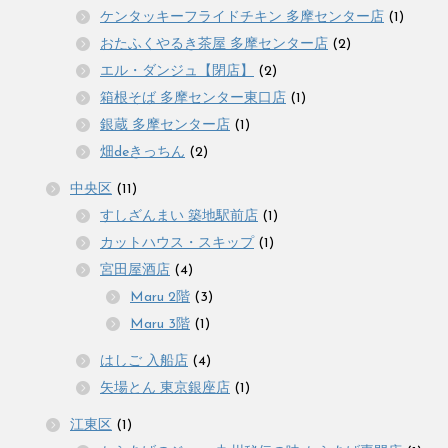
ケンタッキーフライドチキン 多摩センター店
(1)
おたふくやるき茶屋 多摩センター店
(2)
エル・ダンジュ【閉店】
(2)
箱根そば 多摩センター東口店
(1)
銀蔵 多摩センター店
(1)
畑deきっちん
(2)
中央区
(11)
すしざんまい 築地駅前店
(1)
カットハウス・スキップ
(1)
宮田屋酒店
(4)
Maru 2階
(3)
Maru 3階
(1)
はしご 入船店
(4)
矢場とん 東京銀座店
(1)
江東区
(1)