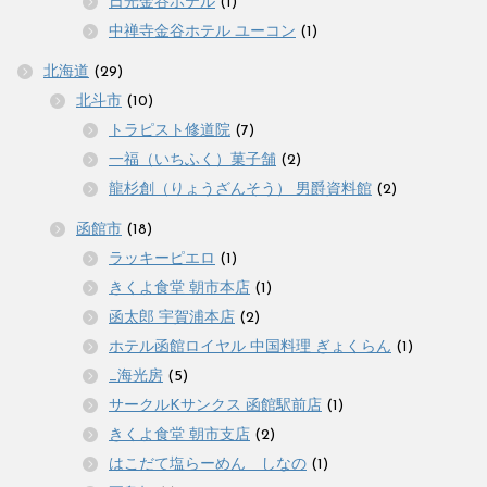
日光金谷ホテル
(1)
中禅寺金谷ホテル ユーコン
(1)
北海道
(29)
北斗市
(10)
トラピスト修道院
(7)
一福（いちふく）菓子舗
(2)
龍杉創（りょうざんそう） 男爵資料館
(2)
函館市
(18)
ラッキーピエロ
(1)
きくよ食堂 朝市本店
(1)
函太郎 宇賀浦本店
(2)
ホテル函館ロイヤル 中国料理 ぎょくらん
(1)
_海光房
(5)
サークルKサンクス 函館駅前店
(1)
きくよ食堂 朝市支店
(2)
はこだて塩らーめん しなの
(1)