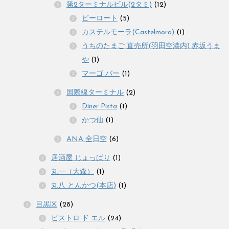
第2ターミナルビル(2タミ)
(12)
ピーロート
(5)
カステルモーラ(Castelmora)
(1)
うちのたまご 直売所(羽田空港内) 赤坂うま
や
(1)
マーゴ バー
(1)
国際線ターミナル
(2)
Diner Pista
(1)
かつ仙
(1)
ANA 全日空
(6)
居酒屋 じょっぱり
(1)
丸一（大森）
(1)
丸八 とんかつ(本店)
(1)
目黒区
(28)
ビストロ ド エル
(24)