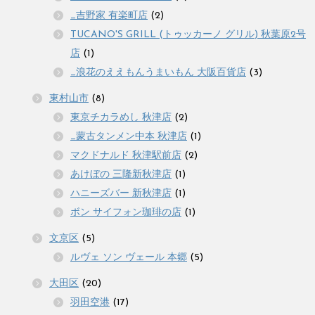
_吉野家 有楽町店
(2)
TUCANO'S GRILL (トゥッカーノ グリル) 秋葉原2号
店
(1)
_浪花のええもんうまいもん 大阪百貨店
(3)
東村山市
(8)
東京チカラめし 秋津店
(2)
_蒙古タンメン中本 秋津店
(1)
マクドナルド 秋津駅前店
(2)
あけぼの 三隆新秋津店
(1)
ハニーズバー 新秋津店
(1)
ボン サイフォン珈琲の店
(1)
文京区
(5)
ルヴェ ソン ヴェール 本郷
(5)
大田区
(20)
羽田空港
(17)