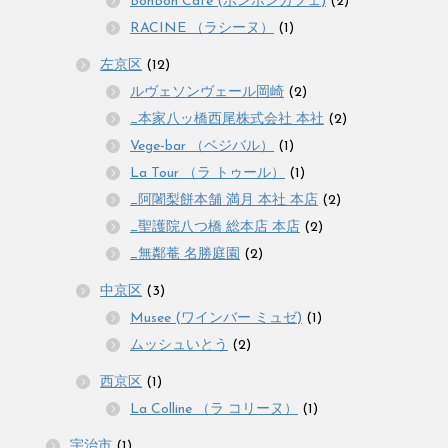
BonBon Cafe (ボンボンカフェ)
(2)
RACINE （ラシーヌ）
(1)
左京区
(12)
ルヴェソンヴェール岡崎
(2)
_本家八ッ橋西尾株式会社 本社
(2)
Vege-bar （ベジバル）
(1)
La Tour （ラ トゥール）
(1)
_阿闍梨餅本舗 満月 本社 本店
(2)
_聖護院八つ橋 総本店 本店
(2)
_無鄰菴 名勝庭園
(2)
中京区
(3)
Musee (ワインバー ミュゼ)
(1)
ムッシュいとう
(2)
西京区
(1)
La Colline （ラ コリーヌ）
(1)
宇治市
(1)