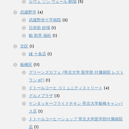
ルヴェ ソン ヴェール 駒場
(5)
武蔵野市
(4)
武蔵野赤十字病院
(2)
日赤前 砂場
(1)
鮨 割烹 福松
(1)
北区
(1)
縁 十条店
(1)
板橋区
(11)
グリーンズカフェ (帝京大学 医学部 付属病院 レスト
ラン 6F)
(1)
ドトールコーヒ コミュニティストリート
(4)
グルメプラザ
(3)
ケンタッキーフライドチキン 帝京大学板橋キャンパ
ス店
(1)
ドトールコーヒーショップ 帝京大学医学部付属病院
店
(1)