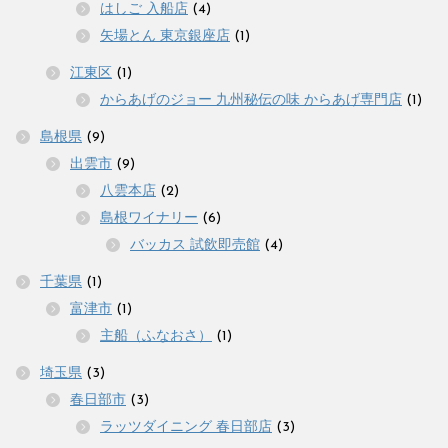
はしご 入船店
(4)
矢場とん 東京銀座店
(1)
江東区
(1)
からあげのジョー 九州秘伝の味 からあげ専門店
(1)
島根県
(9)
出雲市
(9)
八雲本店
(2)
島根ワイナリー
(6)
バッカス 試飲即売館
(4)
千葉県
(1)
富津市
(1)
主船（ふなおさ）
(1)
埼玉県
(3)
春日部市
(3)
ラッツダイニング 春日部店
(3)