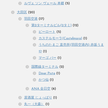
ルヴェ ソン ヴェール 本郷
(5)
大田区
(20)
羽田空港
(17)
第2ターミナルビル(2タミ)
(12)
ピーロート
(5)
カステルモーラ(Castelmora)
(1)
うちのたまご 直売所(羽田空港内) 赤坂うま
や
(1)
マーゴ バー
(1)
国際線ターミナル
(2)
Diner Pista
(1)
かつ仙
(1)
ANA 全日空
(6)
居酒屋 じょっぱり
(1)
丸一（大森）
(1)