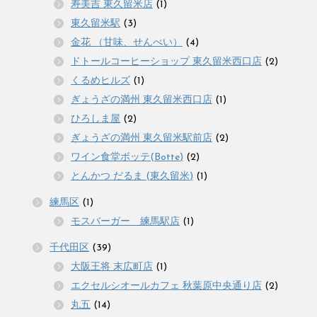
寿美吉 東久留米店
(1)
東久留米駅
(3)
金花 （甘味、せんべい）
(4)
ドトールコーヒーショップ 東久留米西口店
(2)
くるめヒルズ
(1)
ぎょうざの満州 東久留米西口店
(1)
ひろしま屋
(2)
ぎょうざの満州 東久留米駅前店
(2)
ワイン食堂ボッテ(Botte)
(2)
とんかつ だるま (東久留米)
(1)
練馬区
(1)
モスバーガー 練馬駅店
(1)
千代田区
(39)
大阪王将 末広町店
(1)
エクセルシオールカフェ 秋葉原中央通り店
(2)
丸五
(14)