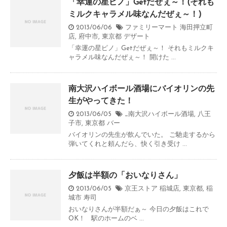
「幸運の星ピノ」Getだぜぇ～！(それも
ミルクキャラメル味なんだぜぇ～！)
2013/06/06
ファミリーマート 海田押立町
店
,
府中市
,
東京都
デザート
「幸運の星ピノ」Getだぜぇ～！ それもミルクキ
ャラメル味なんだぜぇ～！ 開けた ...
南大沢ハイボール酒場にバイオリンの先
生がやってきた！
2013/06/05
_南大沢ハイボール酒場
,
八王
子市
,
東京都
バー
バイオリンの先生が飲んでいた。 ご馳走するから
弾いてくれと頼んだら、快く引き受け ...
夕飯は半額の「おいなりさん」
2013/06/05
京王ストア 稲城店
,
東京都
,
稲
城市
寿司
おいなりさんが半額だぁ～ 今日の夕飯はこれで
OK！ 駅のホームのベ ...