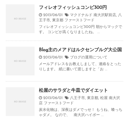
フィレオフィッシュコンビ300円
2013/06/01
マクドナルド 南大沢駅前店
,
八
王子市
,
東京都
ファーストフード
フィレオフィッシュコンビ300円 朝からマックで
す。 コンビが高くなりましたね。 ...
Blog主のメアドはルクセンブルグ大公国
2013/06/01
ブログの運用について
メールアドレスをお教えしまして、連絡をとった
りします。 紙に書いて渡しますと「お ...
松屋のサラダと牛皿でダイエット
2013/06/01
八王子市
,
東京都
,
松屋 南大沢
店
ファーストフード
炭水化物は、深夜はダメでっせ！ もうね、喰っち
ゃダメ。 なので、 南大沢ハイボー ...