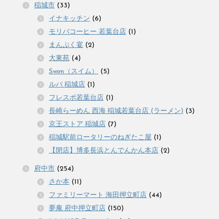
稲城市
(33)
イナキッチン
(6)
モリバコーヒー 若葉台店
(1)
まんぷく宴
(2)
大東苑
(4)
Swim（スイム）
(5)
ルパ 稲城店
(1)
フレスポ若葉台店
(1)
長崎らーめん 西海 稲城若葉台店 (ラーメン)
(3)
京王ストア 稲城店
(7)
稲城駅前ロータリーのねぎたこ屋
(1)
【閉店】博多長浜とんでんかん本店
(2)
府中市
(254)
さか本
(11)
ファミリーマート 海田押立町店
(44)
夢庵 府中押立町店
(150)