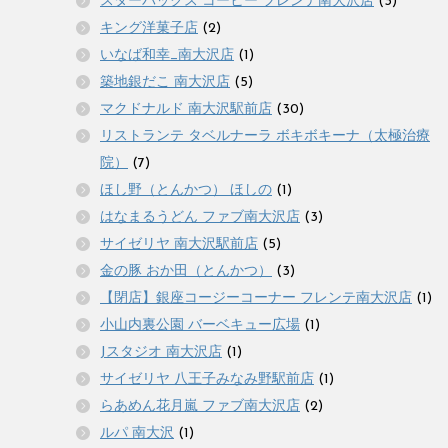
スターバックス コーヒー フレンテ南大沢店
(3)
キング洋菓子店
(2)
いなば和幸_南大沢店
(1)
築地銀だこ 南大沢店
(5)
マクドナルド 南大沢駅前店
(30)
リストランテ タベルナーラ ボキボキーナ（太極治療
院）
(7)
ほし野（とんかつ） ほしの
(1)
はなまるうどん ファブ南大沢店
(3)
サイゼリヤ 南大沢駅前店
(5)
金の豚 おか田（とんかつ）
(3)
【閉店】銀座コージーコーナー フレンテ南大沢店
(1)
小山内裏公園 バーベキュー広場
(1)
Jスタジオ 南大沢店
(1)
サイゼリヤ 八王子みなみ野駅前店
(1)
らあめん花月嵐 ファブ南大沢店
(2)
ルパ 南大沢
(1)