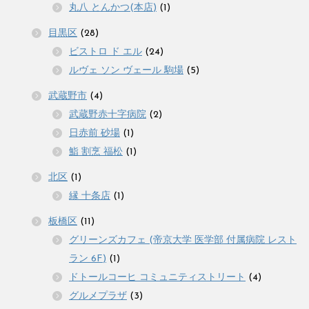
丸八 とんかつ(本店)
(1)
目黒区
(28)
ビストロ ド エル
(24)
ルヴェ ソン ヴェール 駒場
(5)
武蔵野市
(4)
武蔵野赤十字病院
(2)
日赤前 砂場
(1)
鮨 割烹 福松
(1)
北区
(1)
縁 十条店
(1)
板橋区
(11)
グリーンズカフェ (帝京大学 医学部 付属病院 レスト
ラン 6F)
(1)
ドトールコーヒ コミュニティストリート
(4)
グルメプラザ
(3)