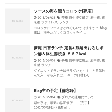
ソースの海を漂うコロッケ[夢庵]
2013/06/05
夢庵 府中押立町店
,
府中市
,
東
京都
ファミレス
,
ランチ
コロッケにソースはどれぐらいかけますか？ Blog
主は、海をただようコロッケをイ ...
夢庵 日替ランチ 定番4 鶏竜田おろしポ
ン酢＆豚生姜焼き ８６７kcal
2013/06/04
夢庵 府中押立町店
,
府中市
,
東
京都
ランチ
ダイエットでランチはサラダだぁ～！ と意気込
んで入口から入れば、 今日の日替わり ...
Blog主の予定【備忘録】
2013/06/04
ブログの運用について
紫の字は、最新の修正個所 【完了】
2013/05/29(水) 第17回 ...