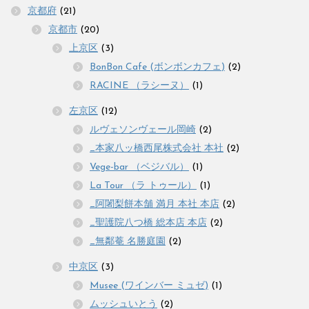
京都府
(21)
京都市
(20)
上京区
(3)
BonBon Cafe (ボンボンカフェ)
(2)
RACINE （ラシーヌ）
(1)
左京区
(12)
ルヴェソンヴェール岡崎
(2)
_本家八ッ橋西尾株式会社 本社
(2)
Vege-bar （ベジバル）
(1)
La Tour （ラ トゥール）
(1)
_阿闍梨餅本舗 満月 本社 本店
(2)
_聖護院八つ橋 総本店 本店
(2)
_無鄰菴 名勝庭園
(2)
中京区
(3)
Musee (ワインバー ミュゼ)
(1)
ムッシュいとう
(2)