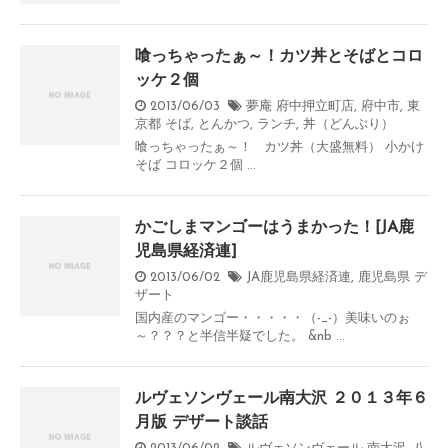
喰っちゃったぁ～！カツ丼とそばとコロ
ッケ２個
2013/06/03
夢庵 府中押立町店
,
府中市
,
東
京都
そば
,
とんかつ
,
ランチ
,
丼（どんぶり）
喰っちゃったぁ～！ カツ丼（大盛無料） 小かけ
そば コロッケ２個 ...
かごしまマンゴーはうまかった！[JA鹿
児島県経済連]
2013/06/02
JA鹿児島県経済連
,
鹿児島県
デ
ザート
国内産のマンゴー・・・・・（-_-）美味いのぉ
～？？？と半信半疑でした。 &nb ...
ルヴェソンヴェール南大沢 ２０１３年６
月版 デザート談話