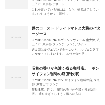
2013/06/02
ルヴェソンヴェール 南大沢
,
八
王子市
,
東京都
デザート
これを書いている頃には、もう、研究終了してい
るのでしょうか？ 川村 ...
鱈のロースト ドライトマトと大葉のバタ
ーソース
2013/06/02
ルヴェソンヴェール 南大沢
,
八
王子市
,
東京都
フレンチ
,
ランチ
,
ワイン
週１回はルヴェソンで食べないと、ルヴェ欠乏症
にかかってしまいます。 ルヴェ分が足 ...
昭和の香りが色濃く残る珈琲店。 ボン
サイフォン珈琲の店[新秋津]
2013/06/02
ボン サイフォン珈琲の店
,
東京
都
,
東村山市
ランチ
新秋津駅、近く。 昭和の香りが色濃く残る珈琲
店。 通りすぎてしまう２階への入口 ...