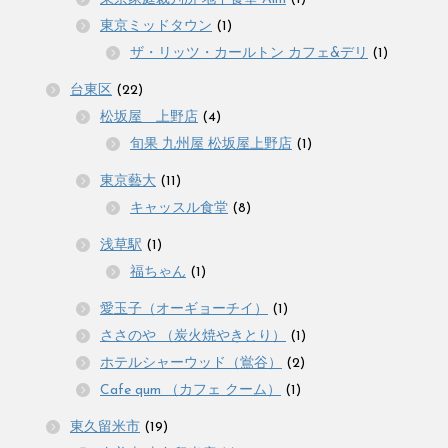
東京ミッドタウン
(1)
ザ・リッツ・カールトン カフェ&デリ
(1)
台東区
(22)
松坂屋 上野店
(4)
旬果 九州屋 松坂屋上野店
(1)
東京藝大
(11)
キャッスル食堂
(8)
浅草駅
(1)
福ちゃん
(1)
愛玉子（オーギョーチイ）
(1)
ささのや （炭火焼やきとり）
(1)
ホテルシャーウッド（鴬谷）
(2)
Cafe qum （カフェ クーム）
(1)
東久留米市
(19)