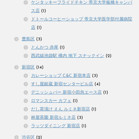
ケンタッキーフライドチキン 帝京大学板橋キャンパ
ス店
(1)
ドトールコーヒーショップ 帝京大学医学部付属病院
店
(1)
豊島区
(3)
とんかつ 赤尾
(1)
西武線池袋駅 構内 地下 スナックイン
(2)
新宿区
(14)
カレーショップ C&C 新宿本店
(3)
すし屋銀蔵 新宿センタービル店
(4)
デニッシュバー 新宿小田急エース店
(1)
ロマンスカー カフェ
(1)
だし茶漬け えん ルミネ新宿店
(1)
林屋茶園 新宿ルミネ店
(3)
ラッツダイニング 新宿店
(1)
渋谷区
(2)