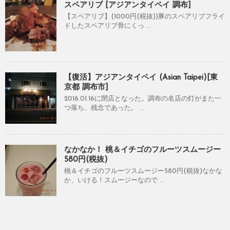
スペアリブ [アジアンタイペイ 調布]
【スペアリブ】(1000円(税抜))豚のスペアリブフライ
ドしたスペアリブ骨にくっ ...
【復活】アジアンタイペイ (Asian Taipei)[東
京都 調布市]
2016.01.16に閉店となった。調布の名店の灯がまた一
つ落ち、残念であった。 ...
なかなか！ 桃＆イチゴのフルーツスムージー
580円(税抜)
桃＆イチゴのフルーツスムージー580円(税抜)なかな
か、いける！スムージーなので ...