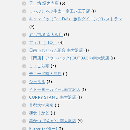
天一坊 堀之内店
(5)
しゃぶしゃぶ牛太 京王八王子店
(1)
キャンドゥ（Can Do!） 創作ダイニングレストラン
(2)
すし市場 南大沢店
(7)
フィオ（FIO）
(4)
日南市じとっこ組合 南大沢店
(1)
【閉店】アウトバック(OUTBACK)南大沢店
(1)
しょこら亭
(3)
デニーズ南大沢店
(1)
シャルル
(3)
イトーヨーカドー_南大沢店
(1)
CURRY STAND 南大沢店
(1)
首都大学東京
(1)
和食まかど
(1)
串かつ でんがな 南大沢店
(2)
Butter (バター)
(1)