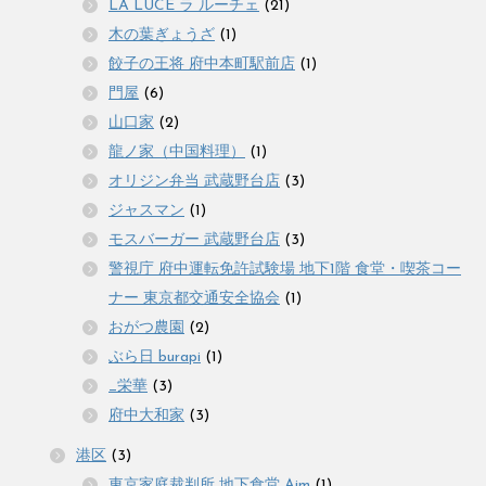
LA LUCE ラ ルーチェ
(21)
木の葉ぎょうざ
(1)
餃子の王将 府中本町駅前店
(1)
門屋
(6)
山口家
(2)
龍ノ家（中国料理）
(1)
オリジン弁当 武蔵野台店
(3)
ジャスマン
(1)
モスバーガー 武蔵野台店
(3)
警視庁 府中運転免許試験場 地下1階 食堂・喫茶コー
ナー 東京都交通安全協会
(1)
おがつ農園
(2)
ぶら日 burapi
(1)
_栄華
(3)
府中大和家
(3)
港区
(3)
東京家庭裁判所 地下食堂 Aim
(1)