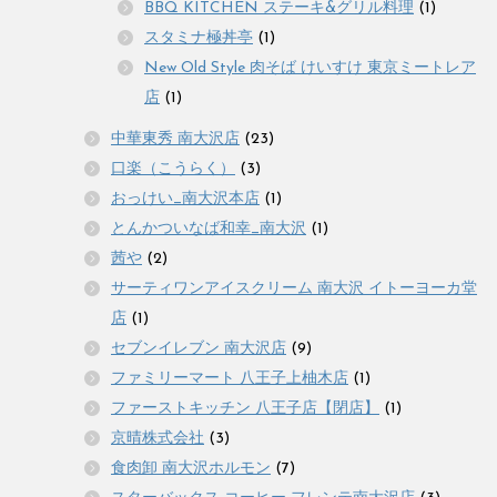
BBQ KITCHEN ステーキ&グリル料理
(1)
スタミナ極丼亭
(1)
New Old Style 肉そば けいすけ 東京ミートレア
店
(1)
中華東秀 南大沢店
(23)
口楽（こうらく）
(3)
おっけい_南大沢本店
(1)
とんかついなば和幸_南大沢
(1)
茜や
(2)
サーティワンアイスクリーム 南大沢 イトーヨーカ堂
店
(1)
セブンイレブン 南大沢店
(9)
ファミリーマート 八王子上柚木店
(1)
ファーストキッチン 八王子店【閉店】
(1)
京晴株式会社
(3)
食肉卸 南大沢ホルモン
(7)