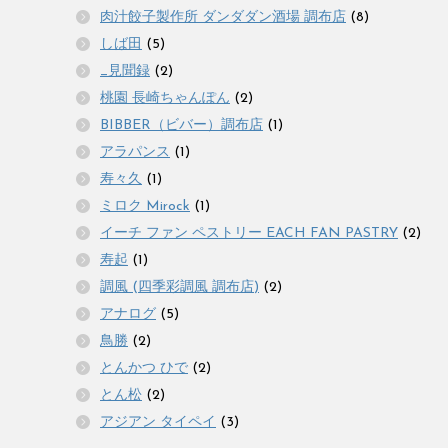
肉汁餃子製作所 ダンダダン酒場 調布店
(8)
しば田
(5)
_見聞録
(2)
桃園 長崎ちゃんぽん
(2)
BIBBER（ビバー）調布店
(1)
アラパンス
(1)
寿々久
(1)
ミロク Mirock
(1)
イーチ ファン ペストリー EACH FAN PASTRY
(2)
寿起
(1)
調風 (四季彩調風 調布店)
(2)
アナログ
(5)
鳥勝
(2)
とんかつ ひで
(2)
とん松
(2)
アジアン タイペイ
(3)