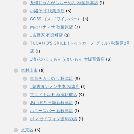
九州じゃんがららーめん 秋葉原本店
(1)
小諸そば 秋葉原店
(6)
GOSS ゴス （ワインバー）
(5)
肉のハナマサ 秋葉原店
(3)
_吉野家 有楽町店
(2)
TUCANO'S GRILL (トゥッカーノ グリル) 秋葉原2号
店
(1)
_浪花のええもんうまいもん 大阪百貨店
(3)
東村山市
(8)
東京チカラめし 秋津店
(2)
_蒙古タンメン中本 秋津店
(1)
マクドナルド 秋津駅前店
(2)
あけぼの 三隆新秋津店
(1)
ハニーズバー 新秋津店
(1)
ボン サイフォン珈琲の店
(1)
文京区
(5)