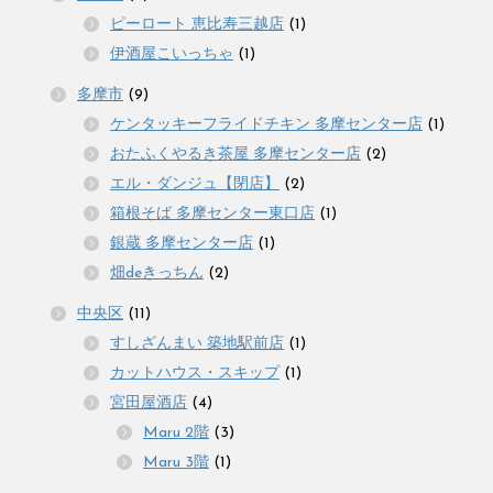
ピーロート 恵比寿三越店
(1)
伊酒屋こいっちゃ
(1)
多摩市
(9)
ケンタッキーフライドチキン 多摩センター店
(1)
おたふくやるき茶屋 多摩センター店
(2)
エル・ダンジュ【閉店】
(2)
箱根そば 多摩センター東口店
(1)
銀蔵 多摩センター店
(1)
畑deきっちん
(2)
中央区
(11)
すしざんまい 築地駅前店
(1)
カットハウス・スキップ
(1)
宮田屋酒店
(4)
Maru 2階
(3)
Maru 3階
(1)