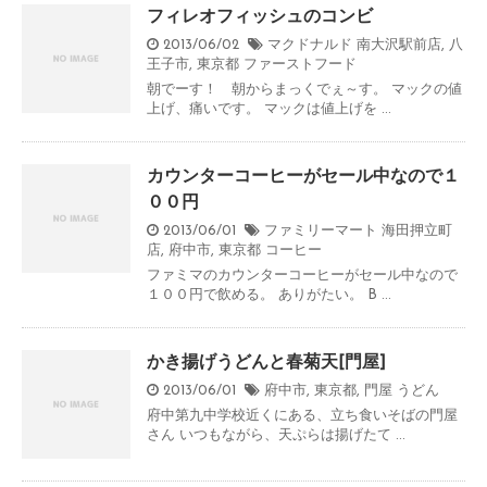
フィレオフィッシュのコンビ
2013/06/02
マクドナルド 南大沢駅前店
,
八
王子市
,
東京都
ファーストフード
朝でーす！ 朝からまっくでぇ～す。 マックの値
上げ、痛いです。 マックは値上げを ...
カウンターコーヒーがセール中なので１
００円
2013/06/01
ファミリーマート 海田押立町
店
,
府中市
,
東京都
コーヒー
ファミマのカウンターコーヒーがセール中なので
１００円で飲める。 ありがたい。 B ...
かき揚げうどんと春菊天[門屋]
2013/06/01
府中市
,
東京都
,
門屋
うどん
府中第九中学校近くにある、立ち食いそばの門屋
さん いつもながら、天ぷらは揚げたて ...