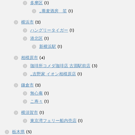
多摩区
(1)
_蕎麦酒房 笙
(1)
横浜市
(2)
ハングリータイガー
(1)
港北区
(1)
新横浜駅
(1)
相模原市
(4)
珈琲所コメダ珈琲店 古淵駅前店
(3)
_吉野家 イオン相模原店
(1)
鎌倉市
(2)
無心庵
(1)
こ寿々
(1)
横須賀市
(1)
東京湾フェリー船内売店
(1)
栃木県
(5)