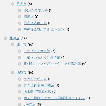
日光市
(5)
ゆば亭 ますだや
(1)
海老屋
(1)
日光金谷ホテル
(1)
中禅寺金谷ホテル ユーコン
(1)
北海道
(29)
北斗市
(10)
トラピスト修道院
(7)
一福（いちふく）菓子舗
(2)
龍杉創（りょうざんそう） 男爵資料館
(2)
函館市
(18)
ラッキーピエロ
(1)
きくよ食堂 朝市本店
(1)
函太郎 宇賀浦本店
(2)
ホテル函館ロイヤル 中国料理 ぎょくらん
(1)
_海光房
(5)