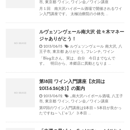
市
,
東京都
ワイン
,
ワイン会／ワイン講座
月１回 南大沢ハイボール酒場で開催されるワイ
ン入門講座です。 太極治療院の小林先 ...
ルヴェソンヴェール南大沢 佐々木マネー
ジャありがとう！
2013/06/15
ルヴェソンヴェール 南大沢
,
八
王子市
,
東京都
ありがとう
,
フレンチ
,
ワイン
「Blog主さん、実は、自分 今日までなんで
す。 明日から、本郷店に異動となりま ...
第18回 ワイン入門講座【次回は
2013.6.26(水)】の案内
2013/06/12
_南大沢ハイボール酒場
,
八王子
市
,
東京都
ワイン
,
ワイン会／ワイン講座
第17回のワイン入門講座は2本目～5本目が良かっ
たですね～＼(^o^)／ ３本目 ...